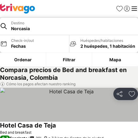
Favoritos
Iniciar 
Me
Destino
Norcasia
Check-in/out
Huéspedes/habitaciones
Fechas
2 huéspedes, 1 habitación
Ordenar
Filtrar
Mapa
Compara precios de Bed and breakfast en
Norcasia, Colombia
Cómo los pagos afectan nuestro ranking
Compartir
Ag
Hotel Casa de Teja
Bed and breakfast