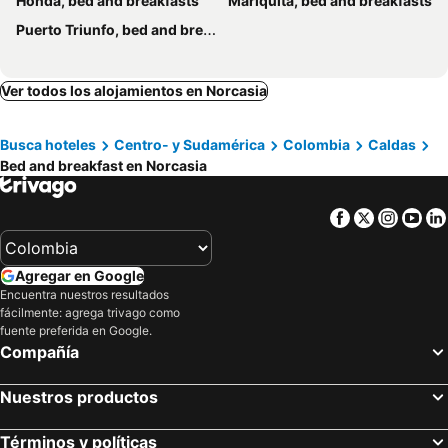
Honda, bed and breakfasts
Mariquita, bed and breakfasts
Puerto Triunfo, bed and breakfasts
Ver todos los alojamientos en Norcasia
Busca hoteles
Centro- y Sudamérica
Colombia
Caldas
Bed and breakfast en Norcasia
Facebook
Twitter
Insta
Yo
Agregar en Google
Encuentra nuestros resultados
fácilmente: agrega trivago como
fuente preferida en Google.
Compañía
Nuestros productos
Términos y políticas