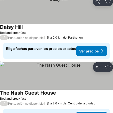
Compartir
Ag
Daisy Hill
Bed and breakfast
/
a 2.0 km de: Parthenon
Puntuación no disponible
Elige fechas para ver los precios exactos
Ver precios
Compartir
Ag
The Nash Guest House
Bed and breakfast
/
a 2.6 km de: Centro de la ciudad
Puntuación no disponible