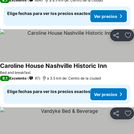
9,7
Excelente
664
a 8.5 km de: Centro de la ciudad
Elige fechas para ver los precios exactos
Ver precios
Compartir
Ag
Caroline House Nashville Historic Inn
Bed and breakfast
9,1
Excelente
97
a 3.5 km de: Centro de la ciudad
Elige fechas para ver los precios exactos
Ver precios
Compartir
Ag