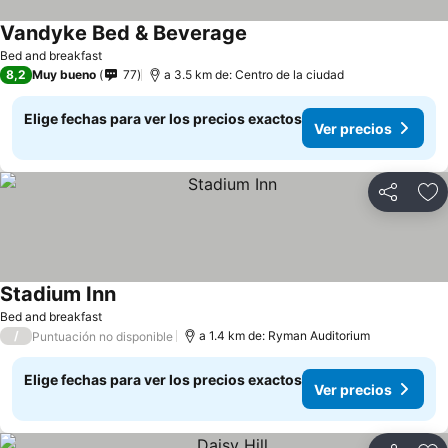
Vandyke Bed & Beverage
Bed and breakfast
8,2
Muy bueno
77
a 3.5 km de: Centro de la ciudad
Elige fechas para ver los precios exactos
Ver precios
Compartir
Ag
Stadium Inn
Bed and breakfast
/
a 1.4 km de: Ryman Auditorium
Puntuación no disponible
Elige fechas para ver los precios exactos
Ver precios