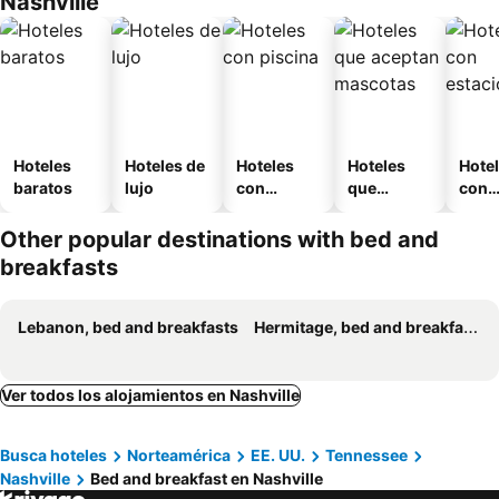
Nashville
Hoteles
Hoteles de
Hoteles
Hoteles
Hote
baratos
lujo
con
que
con
piscina
aceptan
esta
mascotas
mien
Other popular destinations with bed and
breakfasts
Lebanon, bed and breakfasts
Hermitage, bed and breakfasts
Ver todos los alojamientos en Nashville
Busca hoteles
Norteamérica
EE. UU.
Tennessee
Nashville
Bed and breakfast en Nashville