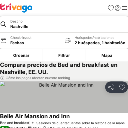
Favoritos
Iniciar 
Me
Destino
Nashville
Check-in/out
Huéspedes/habitaciones
Fechas
2 huéspedes, 1 habitación
Ordenar
Filtrar
Mapa
Compara precios de Bed and breakfast en
Nashville, EE. UU.
Cómo los pagos afectan nuestro ranking
Compartir
Ag
Belle Air Mansion and Inn
Bed and breakfast
Sesiones de cuentacuentos sobre la historia de la mansión