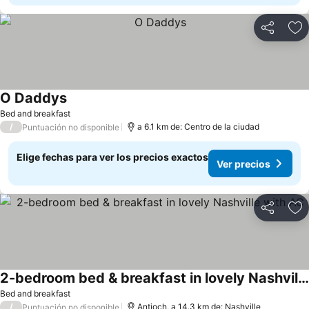
Compartir
Ag
O Daddys
Bed and breakfast
/
a 6.1 km de: Centro de la ciudad
Puntuación no disponible
Elige fechas para ver los precios exactos
Ver precios
Compartir
Ag
2-bedroom bed & breakfast in lovely Nashville with AC
Bed and breakfast
/
Antioch, a 14.3 km de: Nashville
Puntuación no disponible