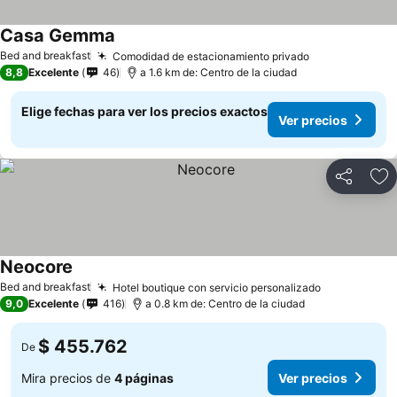
Casa Gemma
Bed and breakfast
Comodidad de estacionamiento privado
8,8
Excelente
46
a 1.6 km de: Centro de la ciudad
Elige fechas para ver los precios exactos
Ver precios
Compartir
Ag
Neocore
Bed and breakfast
Hotel boutique con servicio personalizado
9,0
Excelente
416
a 0.8 km de: Centro de la ciudad
$ 455.762
De
Mira precios de
4 páginas
Ver precios