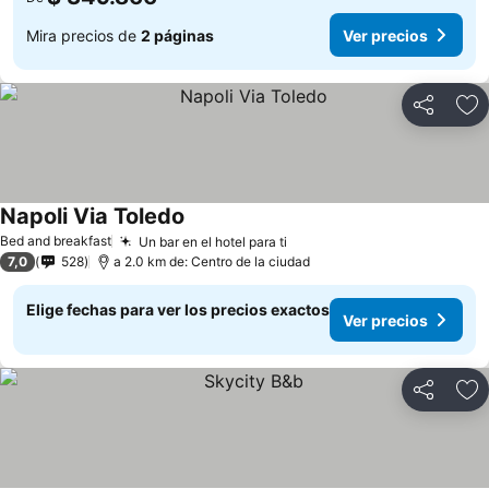
Mira precios de
2 páginas
Ver precios
Compartir
Ag
Napoli Via Toledo
Bed and breakfast
Un bar en el hotel para ti
7,0
528
a 2.0 km de: Centro de la ciudad
Elige fechas para ver los precios exactos
Ver precios
Compartir
Ag