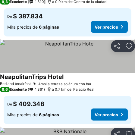
9,3
Excelente
1.310
a 0.9 km de: Centro de la ciudad
$ 387.834
De
Mira precios de
6 páginas
Ver precios
Compartir
Ag
NeapolitanTrips Hotel
Bed and breakfast
Amplia terraza solárium con bar
8,6
Excelente
1.361
a 0.7 km de: Palacio Real
$ 409.348
De
Mira precios de
6 páginas
Ver precios