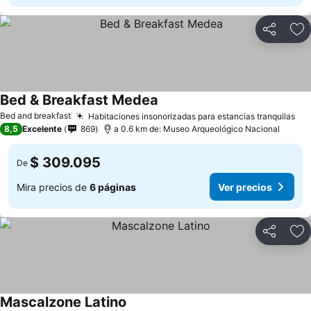
Compartir
Ag
Bed & Breakfast Medea
Bed and breakfast
Habitaciones insonorizadas para estancias tranquilas
8,5
Excelente
869
a 0.6 km de: Museo Arqueológico Nacional
$ 309.095
De
Mira precios de
6 páginas
Ver precios
Compartir
Ag
Mascalzone Latino