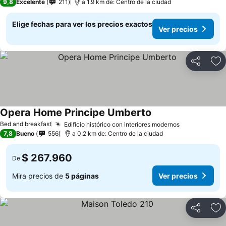
9,8
Excelente
211
a 1.9 km de: Centro de la ciudad
Elige fechas para ver los precios exactos
Ver precios
Compartir
Ag
Opera Home Principe Umberto
Bed and breakfast
Edificio histórico con interiores modernos
7,8
Bueno
556
a 0.2 km de: Centro de la ciudad
$ 267.960
De
Mira precios de
5 páginas
Ver precios
Compartir
Ag