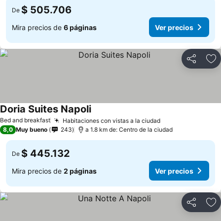
$ 505.706
De
Mira precios de
6 páginas
Ver precios
Compartir
Ag
Doria Suites Napoli
Bed and breakfast
Habitaciones con vistas a la ciudad
8,0
Muy bueno
243
a 1.8 km de: Centro de la ciudad
$ 445.132
De
Mira precios de
2 páginas
Ver precios
Compartir
Ag