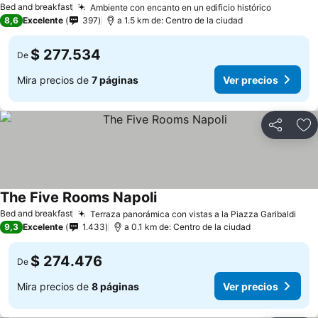
Bed and breakfast
Ambiente con encanto en un edificio histórico
8,6
Excelente
397
a 1.5 km de: Centro de la ciudad
$ 277.534
De
Mira precios de
7 páginas
Ver precios
Compartir
Ag
The Five Rooms Napoli
Bed and breakfast
Terraza panorámica con vistas a la Piazza Garibaldi
9,3
Excelente
1.433
a 0.1 km de: Centro de la ciudad
$ 274.476
De
Mira precios de
8 páginas
Ver precios