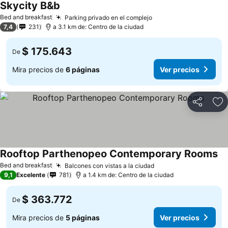
Skycity B&b
Bed and breakfast
Parking privado en el complejo
7,4
231
a 3.1 km de: Centro de la ciudad
$ 175.643
De
Mira precios de
6 páginas
Ver precios
Compartir
Ag
Rooftop Parthenopeo Contemporary Rooms
Bed and breakfast
Balcones con vistas a la ciudad
9,1
Excelente
781
a 1.4 km de: Centro de la ciudad
$ 363.772
De
Mira precios de
5 páginas
Ver precios