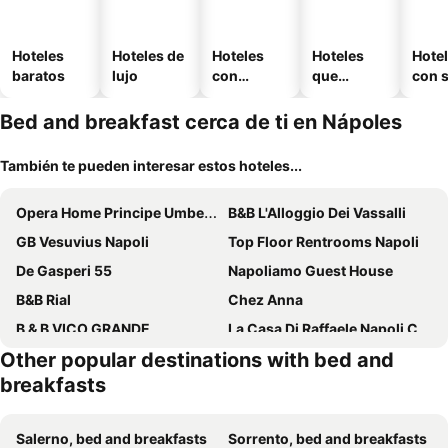
Hoteles
Hoteles de
Hoteles
Hoteles
Hote
baratos
lujo
con
que
con 
piscina
aceptan
mascotas
Bed and breakfast cerca de ti en Nápoles
También te pueden interesar estos hoteles...
Opera Home Principe Umberto
B&B L'Alloggio Dei Vassalli
GB Vesuvius Napoli
Top Floor Rentrooms Napoli
De Gasperi 55
Napoliamo Guest House
B&B Rial
Chez Anna
B & B VICO GRANDE
La Casa Di Raffaele Napoli Centro
Other popular destinations with bed and
Dimora Savoia
diLetto a Napoli
breakfasts
Napoliday
Bernadette
Be Italian Flat Duomo 319
Suite Contè Poderico
Salerno, bed and breakfasts
Sorrento, bed and breakfasts
Royal Rooms Luxury Suite
Affittacamere BLU STAR