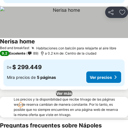
Compartir
Ag
Nerisa home
Bed and breakfast
Habitaciones con balcón para relajarte al aire libre
9,2
Excelente
89
a 0.2 km de: Centro de la ciudad
$ 299.449
De
Mira precios de
5 páginas
Ver precios
Ver más
Los precios y la disponibilidad que recibe trivago de las páginas
web de reserva cambian de manera constante. Por lo tanto, es
posible que no siempre encuentres en una página web de reserva
la misma oferta que viste en trivago.
Preguntas frecuentes sobre Nápoles