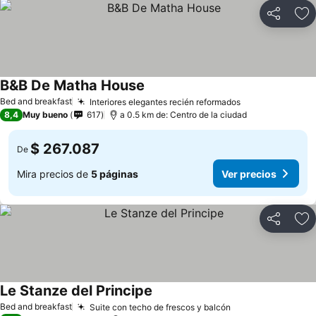
Compartir
Ag
B&B De Matha House
Bed and breakfast
Interiores elegantes recién reformados
8,4
Muy bueno
617
a 0.5 km de: Centro de la ciudad
$ 267.087
De
Mira precios de
5 páginas
Ver precios
Compartir
Ag
Le Stanze del Principe
Bed and breakfast
Suite con techo de frescos y balcón