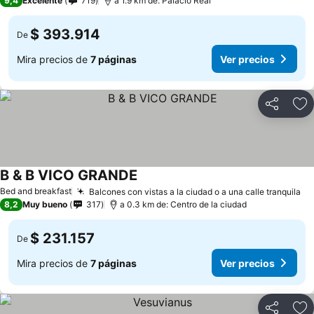
9,4
Excelente
719
a 1.9 km de: Palacio Real
$ 393.914
De
Mira precios de
7 páginas
Ver precios
Compartir
Ag
B & B VICO GRANDE
Bed and breakfast
Balcones con vistas a la ciudad o a una calle tranquila
8,2
Muy bueno
317
a 0.3 km de: Centro de la ciudad
$ 231.157
De
Mira precios de
7 páginas
Ver precios