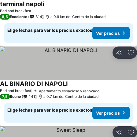
terminal napoli
Bed and breakfast
8,5
Excelente
314
a 0.9 km de: Centro de la ciudad
Elige fechas para ver los precios exactos
Ver precios
Compartir
Ag
AL BINARIO DI NAPOLI
Bed and breakfast
Apartamento espacioso y renovado
7,5
Bueno
141
a 0.7 km de: Centro de la ciudad
Elige fechas para ver los precios exactos
Ver precios
Compartir
Ag