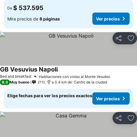
$ 537.595
De
Mira precios de
8 páginas
Ver precios
Compartir
Ag
GB Vesuvius Napoli
Bed and breakfast
Habitaciones con vistas al Monte Vesubio
8,3
Muy bueno
211
a 0.4 km de: Centro de la ciudad
Elige fechas para ver los precios exactos
Ver precios
Compartir
Ag