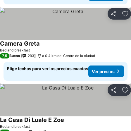
Compartir
Ag
Camera Greta
Bed and breakfast
7,5
Bueno
293
a 0.4 km de: Centro de la ciudad
Elige fechas para ver los precios exactos
Ver precios
Compartir
Ag
La Casa Di Luale E Zoe
Bed and breakfast