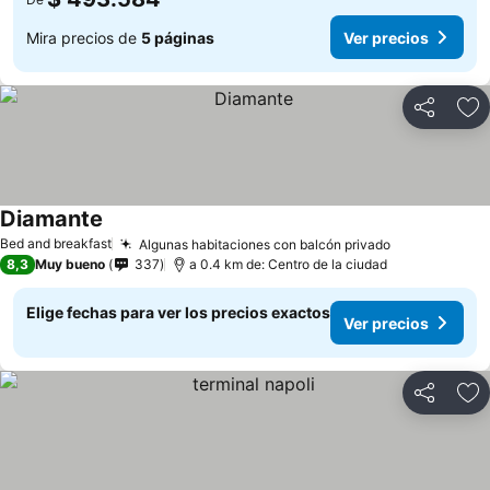
Mira precios de
5 páginas
Ver precios
Compartir
Ag
Diamante
Bed and breakfast
Algunas habitaciones con balcón privado
8,3
Muy bueno
337
a 0.4 km de: Centro de la ciudad
Elige fechas para ver los precios exactos
Ver precios
Compartir
Ag