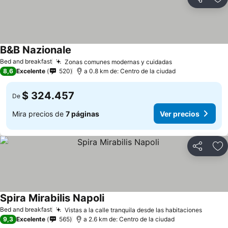
Compartir
Ag
B&B Nazionale
Bed and breakfast
Zonas comunes modernas y cuidadas
8,6
Excelente
520
a 0.8 km de: Centro de la ciudad
$ 324.457
De
Mira precios de
7 páginas
Ver precios
Compartir
Ag
Spira Mirabilis Napoli
Bed and breakfast
Vistas a la calle tranquila desde las habitaciones
9,3
Excelente
565
a 2.6 km de: Centro de la ciudad