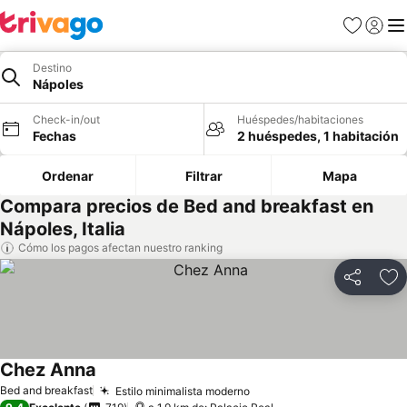
Favoritos
Iniciar 
Me
Destino
Nápoles
Check-in/out
Huéspedes/habitaciones
Fechas
2 huéspedes, 1 habitación
Ordenar
Filtrar
Mapa
Compara precios de Bed and breakfast en
Nápoles, Italia
Cómo los pagos afectan nuestro ranking
Compartir
Ag
Chez Anna
Bed and breakfast
Estilo minimalista moderno