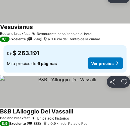
Compartir
Ag
Vesuvianus
Bed and breakfast
Restaurante napolitano en el hotel
8,5
Excelente
294
a 0.6 km de: Centro de la ciudad
$ 263.191
De
Mira precios de
6 páginas
Ver precios
Compartir
Ag
B&B L'Alloggio Dei Vassalli
Bed and breakfast
Un palacio histórico
8,9
Excelente
888
a 0.9 km de: Palacio Real