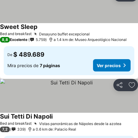
Sweet Sleep
Bed and breakfast
Desayuno buffet excepcional
8,8
Excelente
5.759
a 1.4 km de: Museo Arqueológico Nacional
$ 489.689
De
Mira precios de
7 páginas
Ver precios
Compartir
Ag
Sui Tetti Di Napoli
Bed and breakfast
Vistas panorámicas de Nápoles desde la azotea
7,2
339
a 0.6 km de: Palacio Real