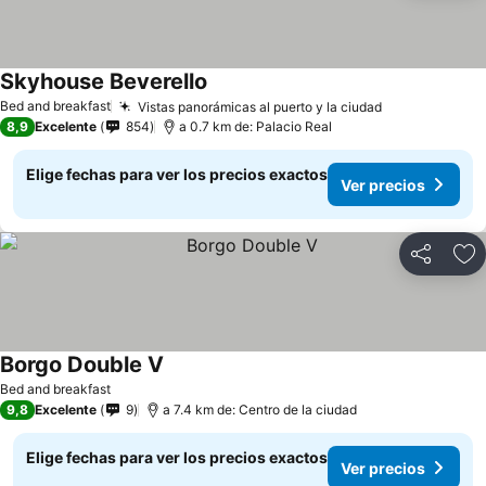
Skyhouse Beverello
Bed and breakfast
Vistas panorámicas al puerto y la ciudad
8,9
Excelente
854
a 0.7 km de: Palacio Real
Elige fechas para ver los precios exactos
Ver precios
Compartir
Ag
Borgo Double V
Bed and breakfast
9,8
Excelente
9
a 7.4 km de: Centro de la ciudad
Elige fechas para ver los precios exactos
Ver precios