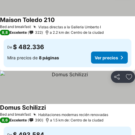
Maison Toledo 210
Bed and breakfast
Vistas directas a la Galleria Umberto I
8,8
Excelente
322
a 2.2 km de: Centro de la ciudad
$ 482.336
De
Mira precios de
8 páginas
Ver precios
Compartir
Ag
Domus Schilizzi
Bed and breakfast
Habitaciones modernas recién renovadas
8,6
Excelente
390
a 1.5 km de: Centro de la ciudad
$ 493.584
De