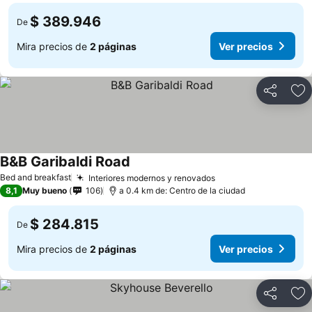
$ 389.946
De
Mira precios de
2 páginas
Ver precios
Compartir
Ag
B&B Garibaldi Road
Bed and breakfast
Interiores modernos y renovados
8,1
Muy bueno
106
a 0.4 km de: Centro de la ciudad
$ 284.815
De
Mira precios de
2 páginas
Ver precios
Compartir
Ag