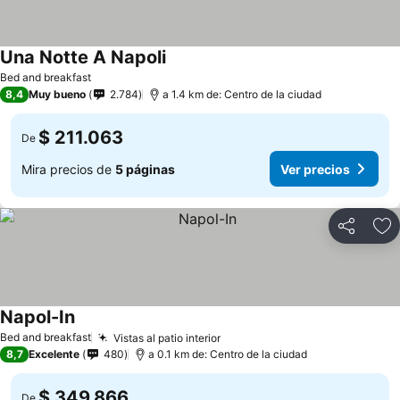
Una Notte A Napoli
Bed and breakfast
8,4
Muy bueno
2.784
a 1.4 km de: Centro de la ciudad
$ 211.063
De
Mira precios de
5 páginas
Ver precios
Compartir
Ag
Napol-In
Bed and breakfast
Vistas al patio interior
8,7
Excelente
480
a 0.1 km de: Centro de la ciudad
$ 349.866
De