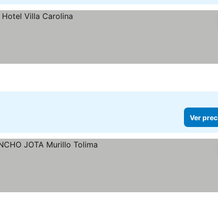
Ver prec
os