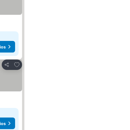
ios
Agregar a favoritos
Compartir
ios