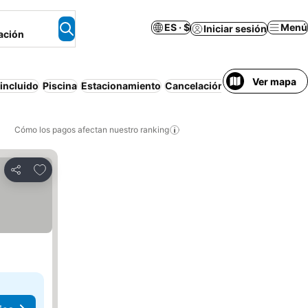
ES · $
Menú
Iniciar sesión
ación
Ver mapa
incluido
Piscina
Estacionamiento
Cancelación gratuita
Cómo los pagos afectan nuestro ranking
Agregar a favoritos
Compartir