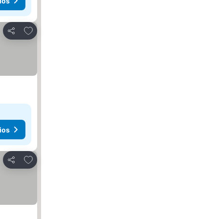
ios
Agregar a favoritos
Compartir
ios
Agregar a favoritos
Compartir