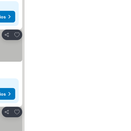
ios
Agregar a favoritos
Compartir
ios
Agregar a favoritos
Compartir