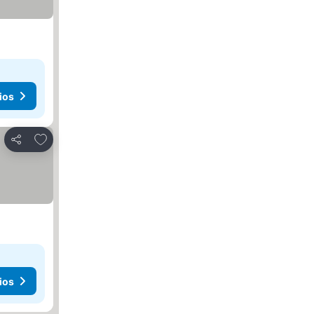
ios
Agregar a favoritos
Compartir
ios