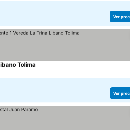
Ver prec
Libano Tolima
Ver precios
Ver prec