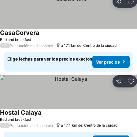
Compartir
Ag
CasaCorvera
Bed and breakfast
/
a 17.1 km de: Centro de la ciudad
Puntuación no disponible
Elige fechas para ver los precios exactos
Ver precios
Compartir
Ag
Hostal Calaya
Bed and breakfast
/
a 17.4 km de: Centro de la ciudad
Puntuación no disponible