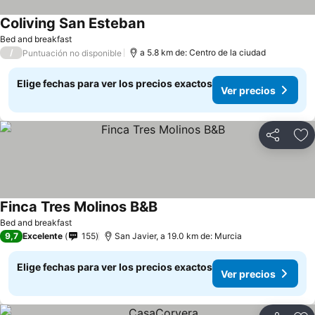
Coliving San Esteban
Bed and breakfast
/
a 5.8 km de: Centro de la ciudad
Puntuación no disponible
Elige fechas para ver los precios exactos
Ver precios
Compartir
Ag
Finca Tres Molinos B&B
Bed and breakfast
9,7
Excelente
155
San Javier, a 19.0 km de: Murcia
Elige fechas para ver los precios exactos
Ver precios