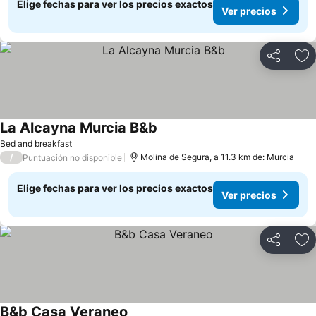
Elige fechas para ver los precios exactos
Ver precios
Compartir
Ag
La Alcayna Murcia B&b
Bed and breakfast
/
Molina de Segura, a 11.3 km de: Murcia
Puntuación no disponible
Elige fechas para ver los precios exactos
Ver precios
Compartir
Ag
B&b Casa Veraneo