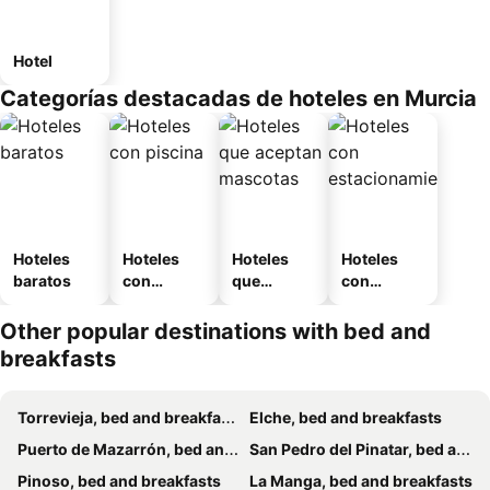
Hotel
Categorías destacadas de hoteles en Murcia
Hoteles
Hoteles
Hoteles
Hoteles
baratos
con
que
con
piscina
aceptan
estaciona
mascotas
miento
Other popular destinations with bed and
breakfasts
Torrevieja, bed and breakfasts
Elche, bed and breakfasts
Puerto de Mazarrón, bed and breakfasts
San Pedro del Pinatar, bed and breakfasts
Pinoso, bed and breakfasts
La Manga, bed and breakfasts