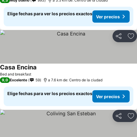
8,3
Muy bueno
993
a 3.5 km de: Centro de la ciudad
Elige fechas para ver los precios exactos
Ver precios
Compartir
Ag
Casa Encina
Bed and breakfast
9,0
Excelente
59
a 7.6 km de: Centro de la ciudad
Elige fechas para ver los precios exactos
Ver precios
Compartir
Ag