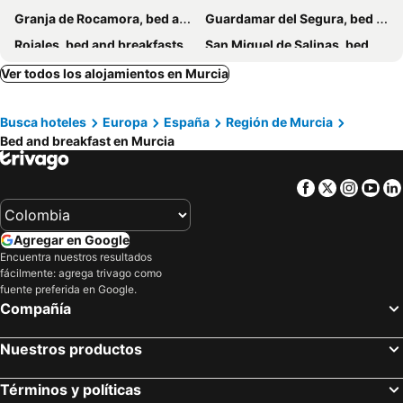
Granja de Rocamora, bed and breakfasts
Guardamar del Segura, bed and breakfasts
Rojales, bed and breakfasts
San Miguel de Salinas, bed and breakfasts
Fondó dels Frares, bed and breakfasts
Mula, bed and breakfasts
Ver todos los alojamientos en Murcia
Archena, bed and breakfasts
Abanilla, bed and breakfasts
Busca hoteles
Europa
España
Región de Murcia
San Fulgencio, bed and breakfasts
Cartagena, bed and breakfasts
Bed and breakfast en Murcia
San Javier, bed and breakfasts
Totana, bed and breakfasts
Alhama de Murcia, bed and breakfasts
Mazarrón, bed and breakfasts
Facebook
Twitter
Insta
Yo
Crevillente, bed and breakfasts
Fuente Álamo, bed and breakfasts
Agregar en Google
Encuentra nuestros resultados
fácilmente: agrega trivago como
fuente preferida en Google.
Compañía
Nuestros productos
Términos y políticas