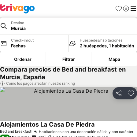
Favoritos
Iniciar 
Me
Destino
Murcia
Check-in/out
Huéspedes/habitaciones
Fechas
2 huéspedes, 1 habitación
Ordenar
Filtrar
Mapa
Compara precios de Bed and breakfast en
Murcia, España
Cómo los pagos afectan nuestro ranking
Compartir
Ag
Alojamientos La Casa De Piedra
Bed and breakfast
Habitaciones con una decoración cálida y con carácter