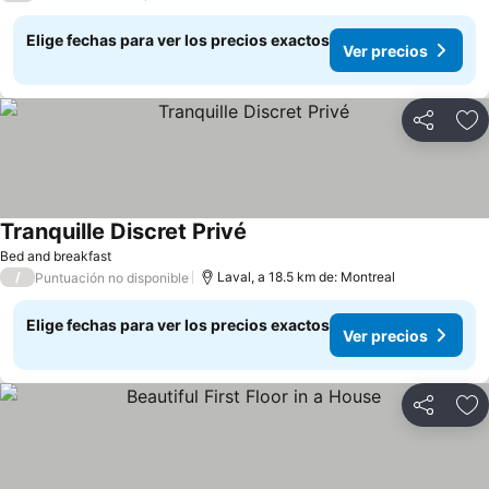
Elige fechas para ver los precios exactos
Ver precios
Compartir
Ag
Tranquille Discret Privé
Ver precios
Bed and breakfast
/
Laval, a 18.5 km de: Montreal
Puntuación no disponible
Elige fechas para ver los precios exactos
Ver precios
Compartir
Ag