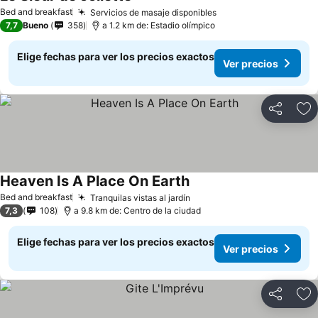
Ver precios
Bed and breakfast
Servicios de masaje disponibles
Ver precios
7,7
Bueno
358
a 1.2 km de: Estadio olímpico
Elige fechas para ver los precios exactos
Ver precios
Compartir
Ag
Heaven Is A Place On Earth
Ver precios
Bed and breakfast
Tranquilas vistas al jardín
Ver precios
7,3
108
a 9.8 km de: Centro de la ciudad
Elige fechas para ver los precios exactos
Ver precios
Compartir
Ag