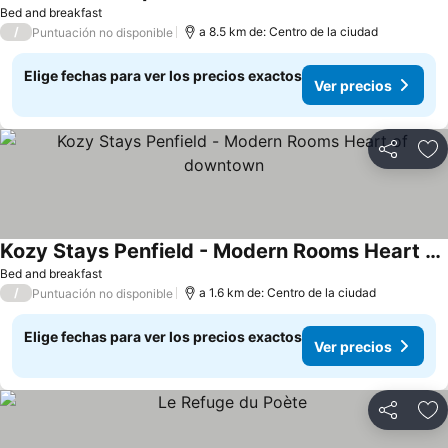
Ver precios
Bed and breakfast
/
a 8.5 km de: Centro de la ciudad
Puntuación no disponible
Elige fechas para ver los precios exactos
Ver precios
Compartir
Ag
Kozy Stays Penfield - Modern Rooms Heart of downtown
Ver precios
Bed and breakfast
/
a 1.6 km de: Centro de la ciudad
Puntuación no disponible
Elige fechas para ver los precios exactos
Ver precios
Compartir
Ag