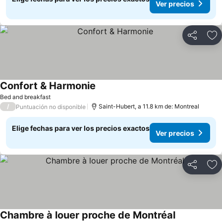
Ver precios
Compartir
Ag
Confort & Harmonie
Ver precios
Bed and breakfast
/
Saint-Hubert, a 11.8 km de: Montreal
Puntuación no disponible
Elige fechas para ver los precios exactos
Ver precios
Compartir
Ag
Chambre à louer proche de Montréal
Ver precios