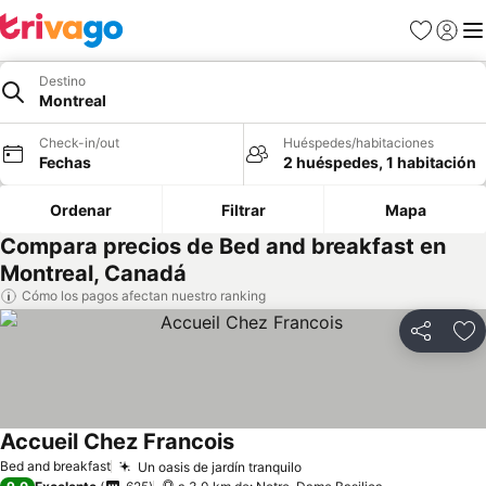
Favoritos
Iniciar 
Me
Destino
Montreal
Check-in/out
Huéspedes/habitaciones
Fechas
2 huéspedes, 1 habitación
Ordenar
Filtrar
Mapa
Compara precios de Bed and breakfast en
Montreal, Canadá
Cómo los pagos afectan nuestro ranking
Compartir
Ag
Accueil Chez Francois
Ver precios
Bed and breakfast
Un oasis de jardín tranquilo
Ver precios