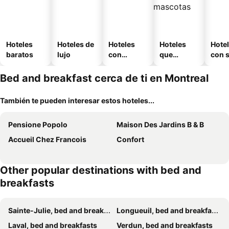
Hoteles
Hoteles de
Hoteles
Hoteles
Hote
baratos
lujo
con
que
con 
piscina
aceptan
mascotas
Bed and breakfast cerca de ti en Montreal
También te pueden interesar estos hoteles...
Pensione Popolo
Maison Des Jardins B & B
Accueil Chez Francois
Confort
Other popular destinations with bed and
breakfasts
Sainte-Julie, bed and breakfasts
Longueuil, bed and breakfasts
Laval, bed and breakfasts
Verdun, bed and breakfasts