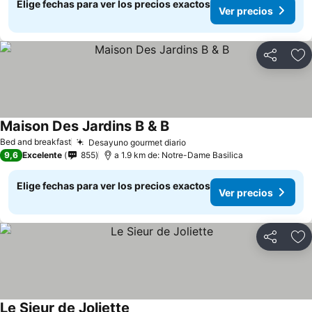
Elige fechas para ver los precios exactos
Ver precios
Compartir
Ag
Maison Des Jardins B & B
Ver precios
Bed and breakfast
Desayuno gourmet diario
Ver precios
9,6
Excelente
855
a 1.9 km de: Notre-Dame Basilica
Elige fechas para ver los precios exactos
Ver precios
Compartir
Ag
Le Sieur de Joliette