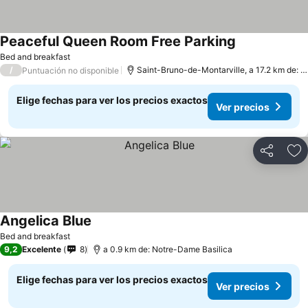
Peaceful Queen Room Free Parking
Ver precios
Bed and breakfast
/
Saint-Bruno-de-Montarville, a 17.2 km de: M
Puntuación no disponible
Elige fechas para ver los precios exactos
Ver precios
Compartir
Ag
Angelica Blue
Ver precios
Bed and breakfast
9,2
Excelente
8
a 0.9 km de: Notre-Dame Basilica
Elige fechas para ver los precios exactos
Ver precios