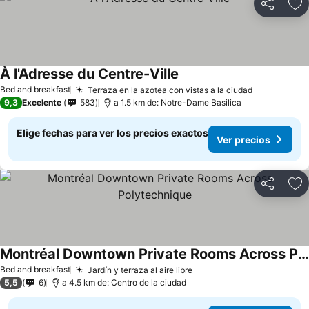
Compartir
Ag
À l'Adresse du Centre-Ville
Ver precios
Bed and breakfast
Terraza en la azotea con vistas a la ciudad
Ver precio
9,3
Excelente
583
a 1.5 km de: Notre-Dame Basilica
Elige fechas para ver los precios exactos
Ver precios
Compartir
Ag
Montréal Downtown Private Rooms Across Polytechnique
Ver precios
Bed and breakfast
Jardín y terraza al aire libre
Ver precios
5,5
6
a 4.5 km de: Centro de la ciudad