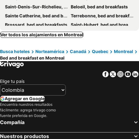
Saint-Denis-Sur-Richelieu, bed and breakfasts
Beloeil, bed and breakfasts
Sainte Catherine, bed and breakfasts
Terrebonne, bed and breakfasts
Brossard, bed and breakfasts
Saint-Hubert, bed and breakfasts
Mercier, bed and breakfasts
Saint-Jean-sur-Richelieu, bed and breakfasts
Ver todos los alojamientos en Montreal
Pierrefonds, bed and breakfasts
Busca hoteles
Norteamérica
Canadá
Quebec
Montreal
Bed and breakfast en Montreal
Facebook
Twitter
Insta
Yo
Elige tu país
Agregar en Google
Encuentra nuestros resultados
fácilmente: agrega trivago como
fuente preferida en Google.
Compañía
Nuestros productos