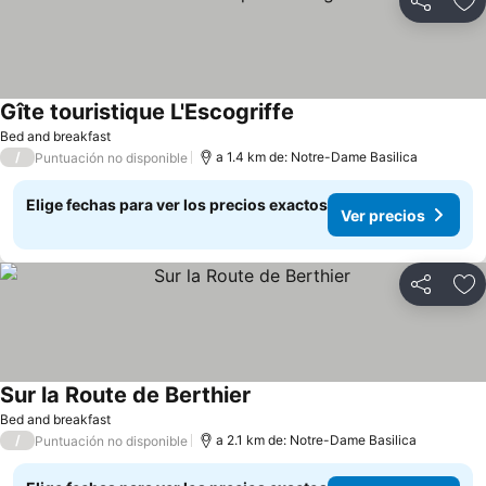
Compartir
Ag
Gîte touristique L'Escogriffe
Ver precios
Bed and breakfast
/
a 1.4 km de: Notre-Dame Basilica
Puntuación no disponible
Elige fechas para ver los precios exactos
Ver precios
Compartir
Ag
Sur la Route de Berthier
Ver precios
Bed and breakfast
/
a 2.1 km de: Notre-Dame Basilica
Puntuación no disponible