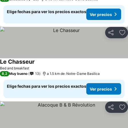
Elige fechas para ver los precios exactos
Ver precios
Compartir
Ag
Le Chasseur
Ver precios
Bed and breakfast
8,2
Muy bueno
13
a 1.5 km de: Notre-Dame Basilica
Elige fechas para ver los precios exactos
Ver precios
Compartir
Ag