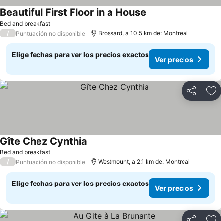
Beautiful First Floor in a House
Ver precios
Bed and breakfast
/
Brossard, a 10.5 km de: Montreal
Puntuación no disponible
Elige fechas para ver los precios exactos
Ver precios
Compartir
Ag
Gîte Chez Cynthia
Ver precios
Bed and breakfast
/
Westmount, a 2.1 km de: Montreal
Puntuación no disponible
Elige fechas para ver los precios exactos
Ver precios