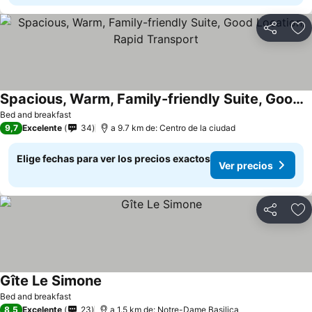
Compartir
Ag
Spacious, Warm, Family-friendly Suite, Good Location, Rapid Transport
Ver precios
Bed and breakfast
9,7
Excelente
34
a 9.7 km de: Centro de la ciudad
Elige fechas para ver los precios exactos
Ver precios
Compartir
Ag
Gîte Le Simone
Ver precios
Bed and breakfast
8,5
Excelente
23
a 1.5 km de: Notre-Dame Basilica