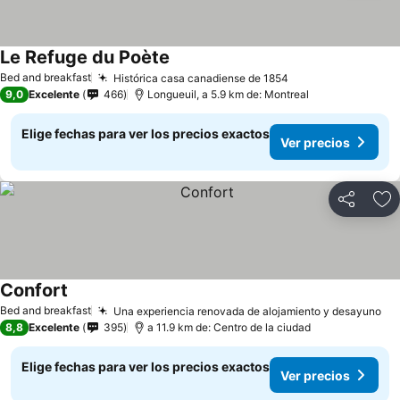
Le Refuge du Poète
Ver precios
Bed and breakfast
Histórica casa canadiense de 1854
Ver precios
9,0
Excelente
466
Longueuil, a 5.9 km de: Montreal
Elige fechas para ver los precios exactos
Ver precios
Compartir
Ag
Confort
Ver precios
Bed and breakfast
Una experiencia renovada de alojamiento y desayuno
Ve
8,8
Excelente
395
a 11.9 km de: Centro de la ciudad
Elige fechas para ver los precios exactos
Ver precios