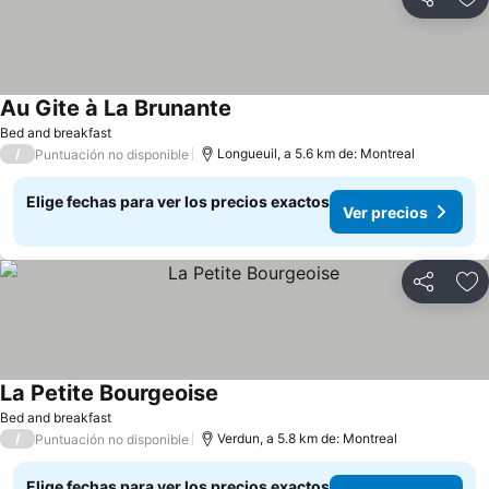
Compartir
Ag
Au Gite à La Brunante
Ver precios
Bed and breakfast
/
Longueuil, a 5.6 km de: Montreal
Puntuación no disponible
Elige fechas para ver los precios exactos
Ver precios
Compartir
Ag
La Petite Bourgeoise
Ver precios
Bed and breakfast
/
Verdun, a 5.8 km de: Montreal
Puntuación no disponible
Elige fechas para ver los precios exactos