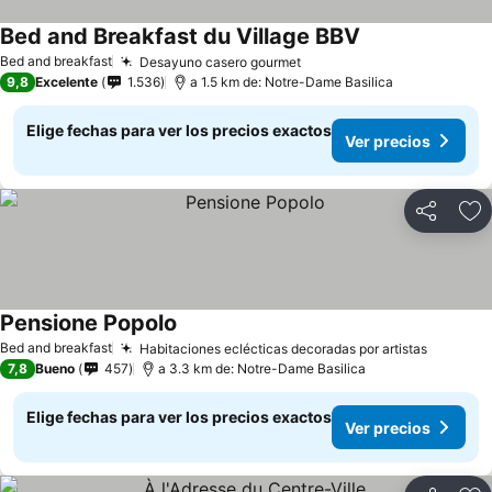
Bed and Breakfast du Village BBV
Ver precios
Bed and breakfast
Desayuno casero gourmet
Ver precios
9,8
Excelente
1.536
a 1.5 km de: Notre-Dame Basilica
Elige fechas para ver los precios exactos
Ver precios
Compartir
Ag
Pensione Popolo
Ver precios
Bed and breakfast
Habitaciones eclécticas decoradas por artistas
Ver pre
7,8
Bueno
457
a 3.3 km de: Notre-Dame Basilica
Elige fechas para ver los precios exactos
Ver precios