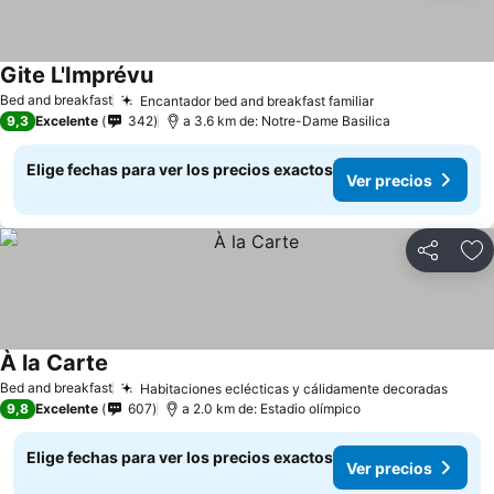
Gite L'Imprévu
Ver precios
Bed and breakfast
Encantador bed and breakfast familiar
Ver precios
9,3
Excelente
342
a 3.6 km de: Notre-Dame Basilica
Elige fechas para ver los precios exactos
Ver precios
Compartir
Ag
À la Carte
Ver precios
Bed and breakfast
Habitaciones eclécticas y cálidamente decoradas
Ver p
9,8
Excelente
607
a 2.0 km de: Estadio olímpico
Elige fechas para ver los precios exactos
Ver precios