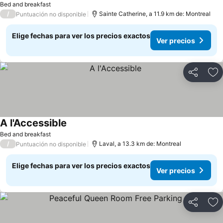
Bed and breakfast
/
Sainte Catherine, a 11.9 km de: Montreal
Puntuación no disponible
Elige fechas para ver los precios exactos
Ver precios
Compartir
Ag
A l'Accessible
Ver precios
Bed and breakfast
/
Laval, a 13.3 km de: Montreal
Puntuación no disponible
Elige fechas para ver los precios exactos
Ver precios
Compartir
Ag