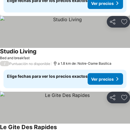
Elige fechas para ver los precios exactos
Ver precios
Compartir
Ag
Studio Living
Ver precios
Bed and breakfast
/
a 1.8 km de: Notre-Dame Basilica
Puntuación no disponible
Elige fechas para ver los precios exactos
Ver precios
Compartir
Ag
Le Gite Des Rapides