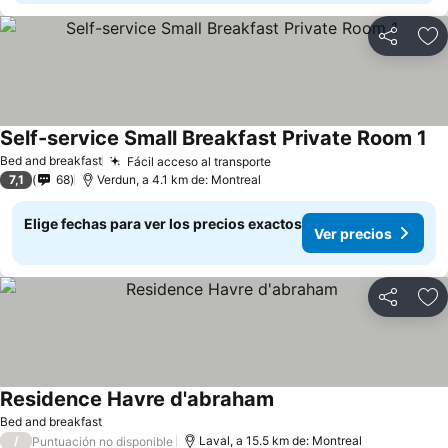
Compartir
Ag
Self-service Small Breakfast Private Room 1
Ve
Bed and breakfast
Fácil acceso al transporte
Ver precios
7,1
68
Verdun, a 4.1 km de: Montreal
Elige fechas para ver los precios exactos
Ver precios
Compartir
Ag
Residence Havre d'abraham
Ver precios
Bed and breakfast
/
Laval, a 15.5 km de: Montreal
Puntuación no disponible