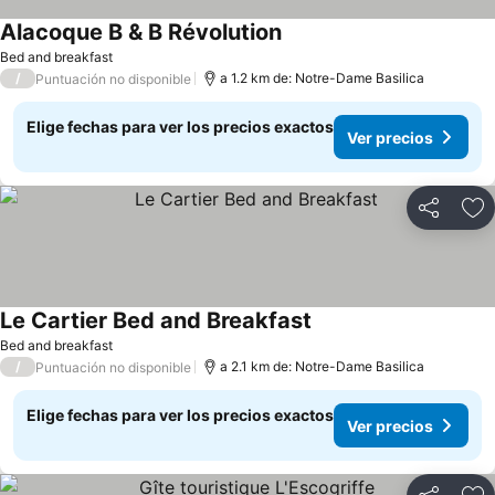
Alacoque B & B Révolution
Ver precios
Bed and breakfast
/
a 1.2 km de: Notre-Dame Basilica
Puntuación no disponible
Elige fechas para ver los precios exactos
Ver precios
Compartir
Ag
Le Cartier Bed and Breakfast
Ver precios
Bed and breakfast
/
a 2.1 km de: Notre-Dame Basilica
Puntuación no disponible
Elige fechas para ver los precios exactos
Ver precios