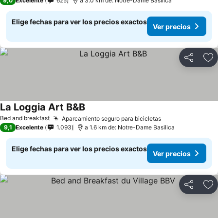
9,0
Excelente
625
a 3.0 km de: Notre-Dame Basilica
Elige fechas para ver los precios exactos
Ver precios
Compartir
Ag
La Loggia Art B&B
Ver precios
Bed and breakfast
Aparcamiento seguro para bicicletas
Ver precios
9,1
Excelente
1.093
a 1.6 km de: Notre-Dame Basilica
Elige fechas para ver los precios exactos
Ver precios
Compartir
Ag