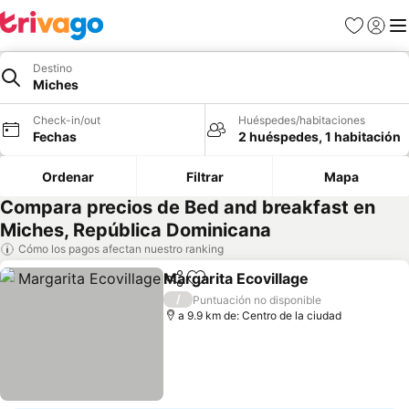
Favoritos
Iniciar 
Me
Destino
Miches
Check-in/out
Huéspedes/habitaciones
Fechas
2 huéspedes, 1 habitación
Ordenar
Filtrar
Mapa
Compara precios de Bed and breakfast en
Miches, República Dominicana
Cómo los pagos afectan nuestro ranking
Margarita Ecovillage
Compartir
Agregar a favoritos
Ver p
/
Puntuación no disponible
a 9.9 km de: Centro de la ciudad