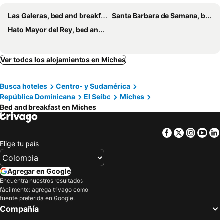
Las Galeras, bed and breakfasts
Santa Barbara de Samana, bed and breakfasts
Hato Mayor del Rey, bed and breakfasts
Ver todos los alojamientos en Miches
Busca hoteles
Centro- y Sudamérica
República Dominicana
El Seíbo
Miches
Bed and breakfast en Miches
Facebook
Twitter
Insta
Yo
Elige tu país
Agregar en Google
Encuentra nuestros resultados
fácilmente: agrega trivago como
fuente preferida en Google.
Compañía