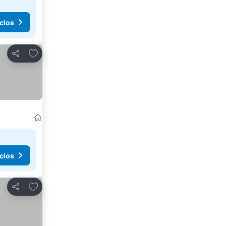
cios
Agregar a favoritos
Compartir
cios
Agregar a favoritos
Compartir