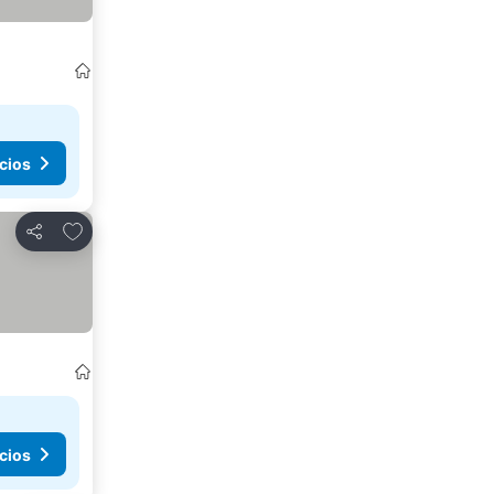
cios
Agregar a favoritos
Compartir
cios