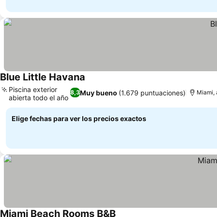
Blue Little Havana
Ver precios
Piscina exterior
Muy bueno
(1.679 puntuaciones)
8,3
Miami, 
abierta todo el año
Ver precios
Elige fechas para ver los precios exactos
Miami Beach Rooms B&B