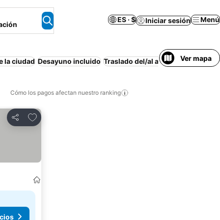
ES · $
Menú
Iniciar sesión
ación
Ver mapa
e la ciudad
Desayuno incluido
Traslado del/al aeropuerto
Estaci
Cómo los pagos afectan nuestro ranking
Agregar a favoritos
Compartir
cios