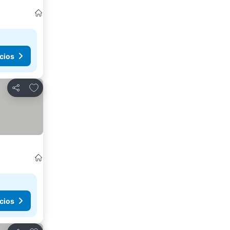
cios
Agregar a favoritos
Compartir
cios