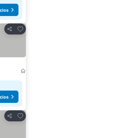
cios
Agregar a favoritos
Compartir
cios
Agregar a favoritos
Compartir