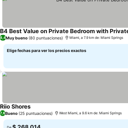
B4 Best Value on Private Bedroom with Privat
Muy bueno
(80 puntuaciones)
8,4
Miami, a 7.9 km de: Miami Springs
Elige fechas para ver los precios exactos
Riio Shores
Ver precios
Bueno
(25 puntuaciones)
7,6
West Miami, a 9.6 km de: Miami Springs
$ 268.014
De