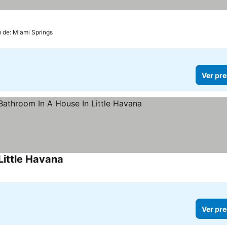
m de: Miami Springs
Ver pre
Little Havana
Ver precios
Ver pre