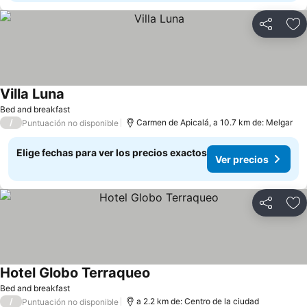
Compartir
Ag
Villa Luna
Ver precios
Bed and breakfast
/
Carmen de Apicalá, a 10.7 km de: Melgar
Puntuación no disponible
Elige fechas para ver los precios exactos
Ver precios
Compartir
Ag
Hotel Globo Terraqueo
Ver precios
Bed and breakfast
/
a 2.2 km de: Centro de la ciudad
Puntuación no disponible