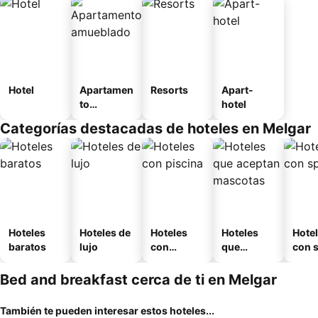
Hotel
Apartamen
Resorts
Apart-
to
hotel
amueblad
Categorías destacadas de hoteles en Melgar
o
Hoteles
Hoteles de
Hoteles
Hoteles
Hote
baratos
lujo
con
que
con 
piscina
aceptan
mascotas
Bed and breakfast cerca de ti en Melgar
También te pueden interesar estos hoteles...