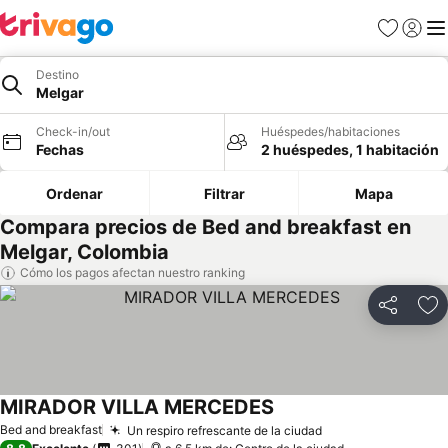
Favoritos
Iniciar 
Me
Destino
Melgar
Check-in/out
Huéspedes/habitaciones
Fechas
2 huéspedes, 1 habitación
Ordenar
Filtrar
Mapa
Compara precios de Bed and breakfast en
Melgar, Colombia
Cómo los pagos afectan nuestro ranking
Compartir
Ag
MIRADOR VILLA MERCEDES
Ver precios
Bed and breakfast
Un respiro refrescante de la ciudad
Ver precios