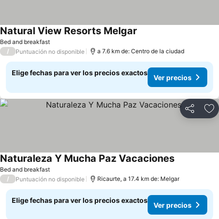
Natural View Resorts Melgar
Ver precios
Bed and breakfast
/
a 7.6 km de: Centro de la ciudad
Puntuación no disponible
Elige fechas para ver los precios exactos
Ver precios
Compartir
Ag
Naturaleza Y Mucha Paz Vacaciones
Ver precios
Bed and breakfast
/
Ricaurte, a 17.4 km de: Melgar
Puntuación no disponible
Elige fechas para ver los precios exactos
Ver precios