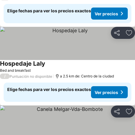
Elige fechas para ver los precios exactos
Ver precios
Compartir
Ag
Hospedaje Laly
Ver precios
Bed and breakfast
/
a 2.5 km de: Centro de la ciudad
Puntuación no disponible
Elige fechas para ver los precios exactos
Ver precios
Compartir
Ag