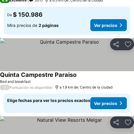
8,8
Excelente
301
a 6.5 km de: Centro de la ciudad
$ 150.986
De
Mira precios de
2 páginas
Ver precios
Compartir
Ag
Quinta Campestre Paraiso
Ver precios
Bed and breakfast
/
a 1.9 km de: Centro de la ciudad
Puntuación no disponible
Elige fechas para ver los precios exactos
Ver precios
Compartir
Ag