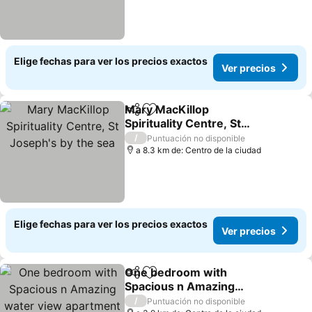
Elige fechas para ver los precios exactos
Ver precios
Mary MacKillop
Compartir
Agregar a favoritos
Spirituality Centre, St
Joseph's by the sea
/
Puntuación no disponible
a 8.3 km de: Centro de la ciudad
Elige fechas para ver los precios exactos
Ver precios
One bedroom with
Compartir
Agregar a favoritos
Spacious n Amazing
water view apartment
/
Puntuación no disponible