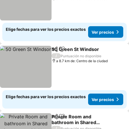
Elige fechas para ver los precios exactos
Ver precios
50 Green St Windsor
Compartir
Agregar a favoritos
/
Puntuación no disponible
a 8.7 km de: Centro de la ciudad
Elige fechas para ver los precios exactos
Ver precios
Private Room and
Compartir
Agregar a favoritos
bathroom in Shared
Apartment with Host
/
Puntuación no disponible