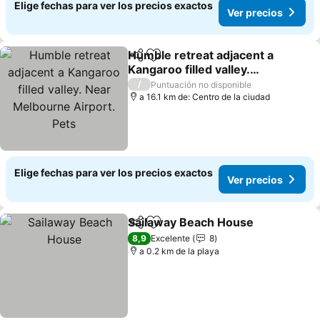
Elige fechas para ver los precios exactos
Ver precios
Humble retreat adjacent a
Compartir
Agregar a favoritos
Kangaroo filled valley.
Near Melbourne Airport.
/
Puntuación no disponible
Pets
a 16.1 km de: Centro de la ciudad
Elige fechas para ver los precios exactos
Ver precios
Sailaway Beach House
Compartir
Agregar a favoritos
8,9
Excelente
8
a 0.2 km de la playa