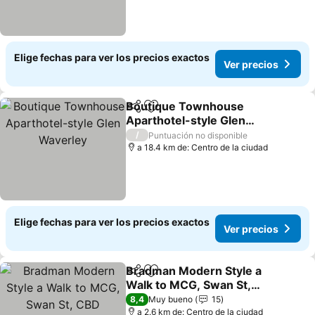
Elige fechas para ver los precios exactos
Ver precios
Boutique Townhouse
Compartir
Agregar a favoritos
Aparthotel-style Glen
Waverley
/
Puntuación no disponible
a 18.4 km de: Centro de la ciudad
Elige fechas para ver los precios exactos
Ver precios
Bradman Modern Style a
Compartir
Agregar a favoritos
Walk to MCG, Swan St,
CBD
8,4
Muy bueno
15
a 2.6 km de: Centro de la ciudad