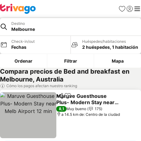
Favoritos
Iniciar 
Me
Destino
Melbourne
Check-in/out
Huéspedes/habitaciones
Fechas
2 huéspedes, 1 habitación
Ordenar
Filtrar
Mapa
Compara precios de Bed and breakfast en
Melbourne, Australia
Cómo los pagos afectan nuestro ranking
Maruve Guesthouse
Compartir
Agregar a favoritos
Plus- Modern Stay near
Melb Airport 12 min
8,1
Muy bueno
175
a 14.5 km de: Centro de la ciudad