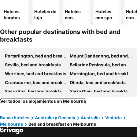
Hoteles
Hoteles de
Hoteles
Hoteles
Hote
baratos
lujo
con
con spa
con
piscina
esta
mien
Other popular destinations with bed and
breakfasts
Portarlington, bed and breakfasts
Mount Dandenong, bed and breakfasts
Seville, bed and breakfasts
Bellarine Peninsula, bed and breakfasts
Werribee, bed and breakfasts
Mornington, bed and breakfasts
Cranbourne, bed and breakfasts
Olinda, bed and breakfasts
Sassafras, bed and breakfasts
Yarra Glen, bed and breakfasts
Attwood, bed and breakfasts
Emerald, bed and breakfasts
Ver todos los alojamientos en Melbourne
Reservoir, bed and breakfasts
Dixons Creek, bed and breakfasts
Busca hoteles
Australia y Oceanía
Australia
Victoria
Bacchus Marsh, bed and breakfasts
Dandenong, bed and breakfasts
Melbourne
Bed and breakfast en Melbourne
Mitcham, bed and breakfasts
Eltham, bed and breakfasts
Wantirna South, bed and breakfasts
Wudinna, bed and breakfasts