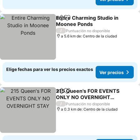
Entire Charming Studio in
Compartir
Agregar a favoritos
Moonee Ponds
/
Puntuación no disponible
a 5.6 km de: Centro de la ciudad
Elige fechas para ver los precios exactos
Ver precios
215 Queen's FOR EVENTS
Compartir
Agregar a favoritos
ONLY NO OVERNIGHT
STAY
/
Puntuación no disponible
a 0.3 km de: Centro de la ciudad