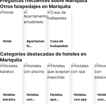
Preguntas frecuentes sobre Mariquita
Otros hospedajes en Mariquita
Hotel
Apartamen
Casa de
to
huéspedes
amueblad
Categorías destacadas de hoteles en
o
Mariquita
Hoteles
Hoteles
Hoteles
Hoteles
Hote
baratos
con
que
con spa
con
piscina
aceptan
esta