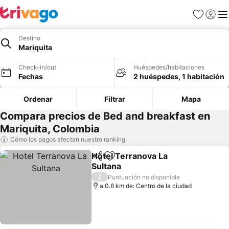
Favoritos
Iniciar 
Me
Destino
Mariquita
Check-in/out
Huéspedes/habitaciones
Fechas
2 huéspedes, 1 habitación
Ordenar
Filtrar
Mapa
Compara precios de Bed and breakfast en
Mariquita, Colombia
Cómo los pagos afectan nuestro ranking
Hotel Terranova La
Compartir
Agregar a favoritos
Sultana
Ver precios
/
Puntuación no disponible
a 0.6 km de: Centro de la ciudad