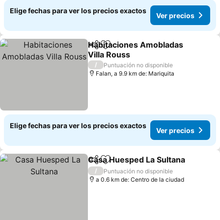
Elige fechas para ver los precios exactos
Ver precios
Habitaciones Amobladas
Compartir
Agregar a favoritos
Villa Rouss
Ver precios
/
Puntuación no disponible
Falan, a 9.9 km de: Mariquita
Elige fechas para ver los precios exactos
Ver precios
Casa Huesped La Sultana
Compartir
Agregar a favoritos
/
Puntuación no disponible
a 0.6 km de: Centro de la ciudad