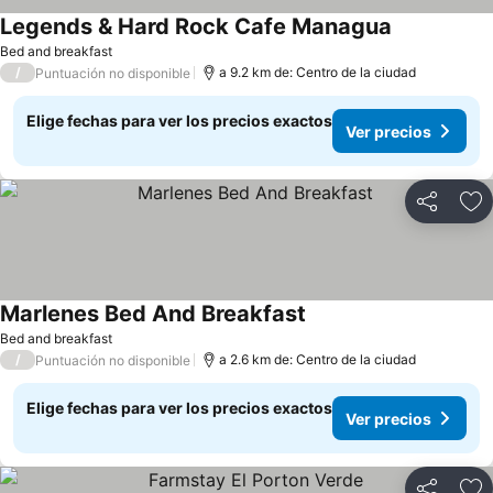
Legends & Hard Rock Cafe Managua
Ver precios
Bed and breakfast
/
a 9.2 km de: Centro de la ciudad
Puntuación no disponible
Elige fechas para ver los precios exactos
Ver precios
Compartir
Ag
Marlenes Bed And Breakfast
Ver precios
Bed and breakfast
/
a 2.6 km de: Centro de la ciudad
Puntuación no disponible
Elige fechas para ver los precios exactos
Ver precios