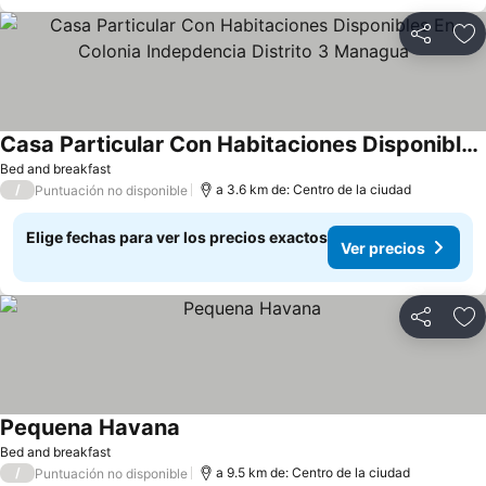
Compartir
Ag
Casa Particular Con Habitaciones Disponibles En Colonia Indepdencia Distrito 3 Managua
Ver precios
Bed and breakfast
/
a 3.6 km de: Centro de la ciudad
Puntuación no disponible
Elige fechas para ver los precios exactos
Ver precios
Compartir
Ag
Pequena Havana
Ver precios
Bed and breakfast
/
a 9.5 km de: Centro de la ciudad
Puntuación no disponible