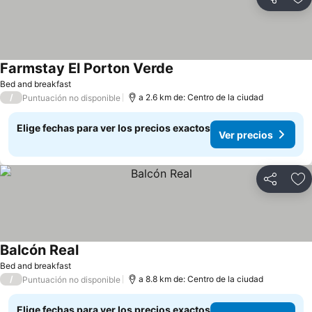
Compartir
Ag
Farmstay El Porton Verde
Ver precios
Bed and breakfast
/
a 2.6 km de: Centro de la ciudad
Puntuación no disponible
Elige fechas para ver los precios exactos
Ver precios
Compartir
Ag
Balcón Real
Ver precios
Bed and breakfast
/
a 8.8 km de: Centro de la ciudad
Puntuación no disponible
Elige fechas para ver los precios exactos