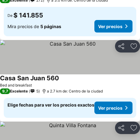
8,7
Excelente
272
a 3.0 km de: Centro de la ciudad
$ 141.855
De
Mira precios de
5 páginas
Ver precios
Compartir
Ag
Casa San Juan 560
Ver precios
Bed and breakfast
9,7
Excelente
5
a 2.7 km de: Centro de la ciudad
Elige fechas para ver los precios exactos
Ver precios
Compartir
Ag