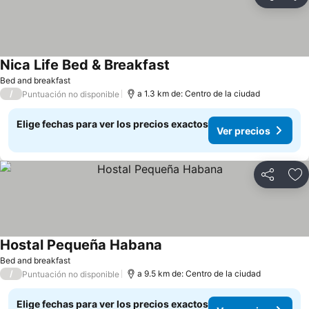
Compartir
Ag
Nica Life Bed & Breakfast
Ver precios
Bed and breakfast
/
a 1.3 km de: Centro de la ciudad
Puntuación no disponible
Elige fechas para ver los precios exactos
Ver precios
Compartir
Ag
Hostal Pequeña Habana
Ver precios
Bed and breakfast
/
a 9.5 km de: Centro de la ciudad
Puntuación no disponible
Elige fechas para ver los precios exactos