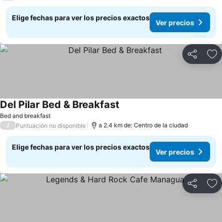
Elige fechas para ver los precios exactos
Ver precios
Compartir
Ag
Del Pilar Bed & Breakfast
Ver precios
Bed and breakfast
/
a 2.4 km de: Centro de la ciudad
Puntuación no disponible
Elige fechas para ver los precios exactos
Ver precios
Compartir
Ag