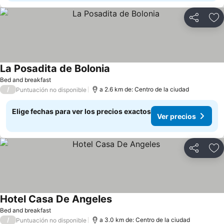
Compartir
Ag
La Posadita de Bolonia
Ver precios
Bed and breakfast
/
a 2.6 km de: Centro de la ciudad
Puntuación no disponible
Elige fechas para ver los precios exactos
Ver precios
Compartir
Ag
Hotel Casa De Angeles
Ver precios
Bed and breakfast
/
a 3.0 km de: Centro de la ciudad
Puntuación no disponible