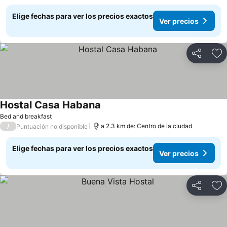
Elige fechas para ver los precios exactos
Ver precios
Compartir
Ag
Hostal Casa Habana
Ver precios
Bed and breakfast
/
a 2.3 km de: Centro de la ciudad
Puntuación no disponible
Elige fechas para ver los precios exactos
Ver precios
Compartir
Ag