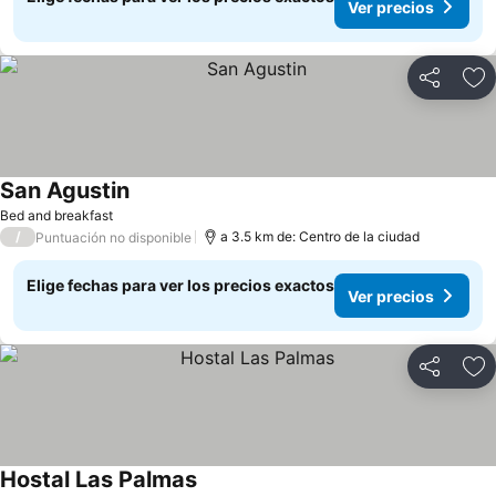
Ver precios
Compartir
Ag
San Agustin
Ver precios
Bed and breakfast
/
a 3.5 km de: Centro de la ciudad
Puntuación no disponible
Elige fechas para ver los precios exactos
Ver precios
Compartir
Ag
Hostal Las Palmas
Ver precios