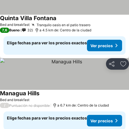
Quinta Villa Fontana
Ver precios
Bed and breakfast
Tranquilo oasis en el patio trasero
Ver precios
7,6
Bueno
32
a 4.5 km de: Centro de la ciudad
Elige fechas para ver los precios exactos
Ver precios
Compartir
Ag
Managua Hills
Ver precios
Bed and breakfast
/
a 6.7 km de: Centro de la ciudad
Puntuación no disponible
Elige fechas para ver los precios exactos
Ver precios