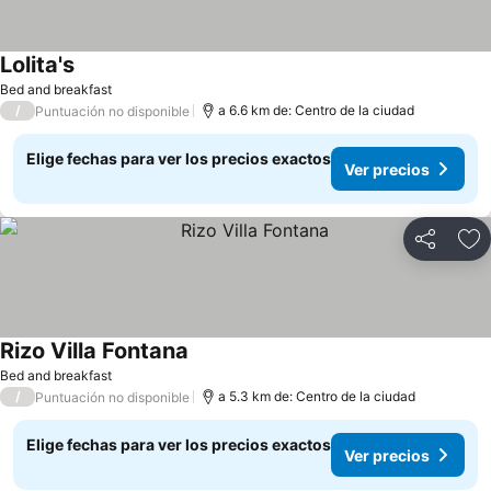
Lolita's
Ver precios
Bed and breakfast
/
a 6.6 km de: Centro de la ciudad
Puntuación no disponible
Elige fechas para ver los precios exactos
Ver precios
Compartir
Ag
Rizo Villa Fontana
Ver precios
Bed and breakfast
/
a 5.3 km de: Centro de la ciudad
Puntuación no disponible
Elige fechas para ver los precios exactos
Ver precios