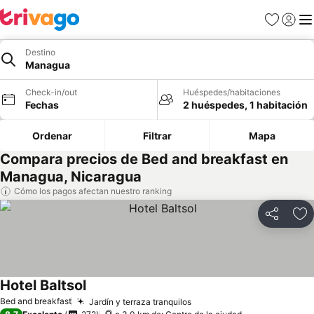
Favoritos
Iniciar 
Me
Destino
Managua
Check-in/out
Huéspedes/habitaciones
Fechas
2 huéspedes, 1 habitación
Ordenar
Filtrar
Mapa
Compara precios de Bed and breakfast en
Managua, Nicaragua
Cómo los pagos afectan nuestro ranking
Compartir
Ag
Hotel Baltsol
Ver precios
Bed and breakfast
Jardín y terraza tranquilos
Ver precios