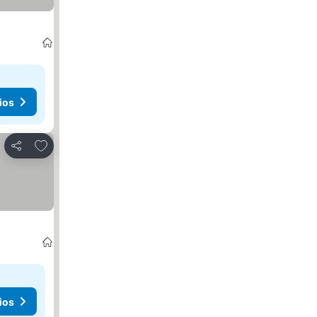
ios
Agregar a favoritos
Compartir
ios