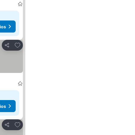
ios
Agregar a favoritos
Compartir
ios
Agregar a favoritos
Compartir