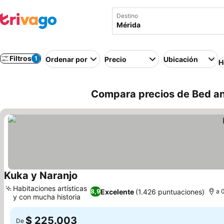
Destino
Filtros
1
Ordenar por
Precio
Ubicación
H
Compara precios de Bed an
Kuka y Naranjo
Habitaciones artísticas
Excelente
(1.426 puntuaciones)
8,9
a 
y con mucha historia
$ 225.003
De