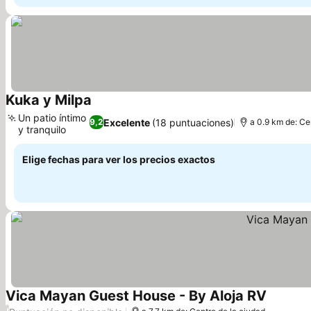
Kuka y Milpa
Un patio íntimo
Excelente
(18 puntuaciones)
9,2
a 0.9 km de: Ce
y tranquilo
Elige fechas para ver los precios exactos
Vica Mayan Guest House - By Aloja RV