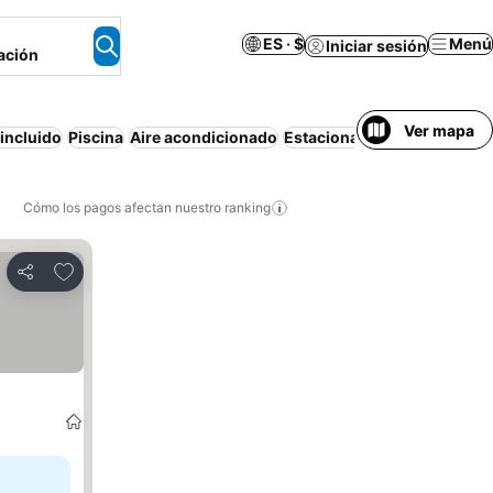
ES · $
Menú
Iniciar sesión
ación
Ver mapa
incluido
Piscina
Aire acondicionado
Estacionamiento
Wifi
Play
Cómo los pagos afectan nuestro ranking
Agregar a favoritos
Compartir