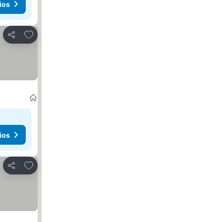
ios
Agregar a favoritos
Compartir
ios
Agregar a favoritos
Compartir