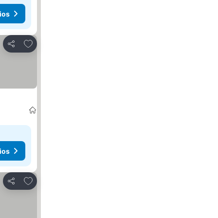
ios
Agregar a favoritos
Compartir
ios
Agregar a favoritos
Compartir