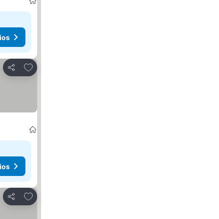
ios
Agregar a favoritos
Compartir
ios
Agregar a favoritos
Compartir