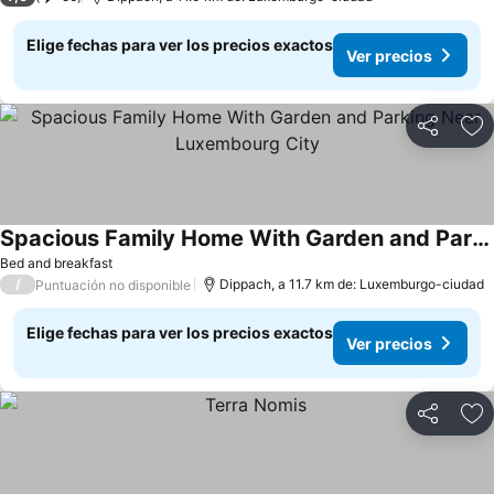
Elige fechas para ver los precios exactos
Ver precios
Compartir
Ag
Spacious Family Home With Garden and Parking Near Luxembourg City
Bed and breakfast
/
Dippach, a 11.7 km de: Luxemburgo-ciudad
Puntuación no disponible
Elige fechas para ver los precios exactos
Ver precios
Compartir
Ag