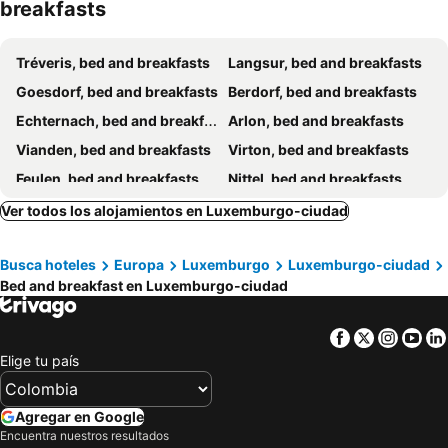
breakfasts
Tréveris, bed and breakfasts
Langsur, bed and breakfasts
Goesdorf, bed and breakfasts
Berdorf, bed and breakfasts
Echternach, bed and breakfasts
Arlon, bed and breakfasts
Vianden, bed and breakfasts
Virton, bed and breakfasts
Feulen, bed and breakfasts
Nittel, bed and breakfasts
Waldbillig, bed and breakfasts
Tellancourt, bed and breakfasts
Ver todos los alojamientos en Luxemburgo-ciudad
Clouange, bed and breakfasts
Audun-le-Tiche, bed and breakfasts
Busca hoteles
Europa
Luxemburgo
Luxemburgo-ciudad
Ettelbruck, bed and breakfasts
Léglise, bed and breakfasts
Bed and breakfast en Luxemburgo-ciudad
Sinspelt, bed and breakfasts
Differdange, bed and breakfasts
Kanzem, bed and breakfasts
Wellen, bed and breakfasts
Facebook
Twitter
Insta
Yo
Terville, bed and breakfasts
Perl, bed and breakfasts
Elige tu país
Hayange, bed and breakfasts
Redange, bed and breakfasts
Palzem, bed and breakfasts
Beyren-lès-Sierck, bed and breakfasts
Agregar en Google
Encuentra nuestros resultados
Dippach, bed and breakfasts
Kœnigsmacker, bed and breakfasts