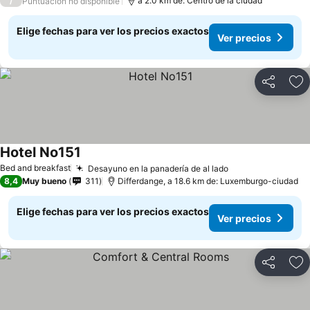
/
a 2.0 km de: Centro de la ciudad
Puntuación no disponible
Elige fechas para ver los precios exactos
Ver precios
Compartir
Ag
Hotel No151
Bed and breakfast
Desayuno en la panadería de al lado
8,4
Muy bueno
311
Differdange, a 18.6 km de: Luxemburgo-ciudad
Elige fechas para ver los precios exactos
Ver precios
Compartir
Ag