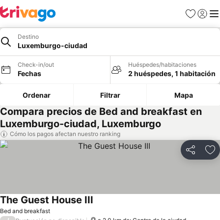
Favoritos
Iniciar 
Me
Destino
Luxemburgo-ciudad
Check-in/out
Huéspedes/habitaciones
Fechas
2 huéspedes, 1 habitación
Ordenar
Filtrar
Mapa
Compara precios de Bed and breakfast en
Luxemburgo-ciudad, Luxemburgo
Cómo los pagos afectan nuestro ranking
Compartir
Ag
The Guest House III
Bed and breakfast