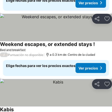
Elige fechas para ver los precios exactos
Ver precios
Compartir
Ag
Weekend escapes, or extended stays !
Bed and breakfast
/
a 0.3 km de: Centro de la ciudad
Puntuación no disponible
Elige fechas para ver los precios exactos
Ver precios
Compartir
Ag
Kabis