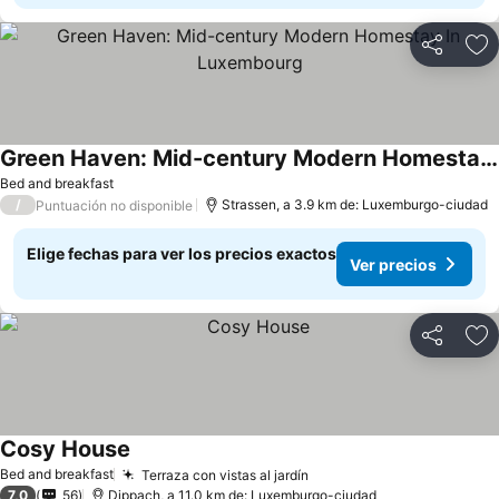
Compartir
Ag
Green Haven: Mid-century Modern Homestay In Luxembourg
Bed and breakfast
/
Strassen, a 3.9 km de: Luxemburgo-ciudad
Puntuación no disponible
Elige fechas para ver los precios exactos
Ver precios
Compartir
Ag
Cosy House
Bed and breakfast
Terraza con vistas al jardín
7,0
56
Dippach, a 11.0 km de: Luxemburgo-ciudad