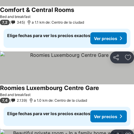
Comfort & Central Rooms
Bed and breakfast
7,2
345
a 1.1 km de: Centro de la ciudad
Elige fechas para ver los precios exactos
Ver precios
Compartir
Ag
Roomies Luxembourg Centre Gare
Bed and breakfast
7,4
2.139
a 1.0 km de: Centro de la ciudad
Elige fechas para ver los precios exactos
Ver precios