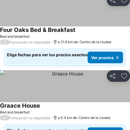
Compartir
Ag
Four Oaks Bed & Breakfast
Bed and breakfast
/
a 21.9 km de: Centro de la ciudad
Puntuación no disponible
Elige fechas para ver los precios exactos
Ver precios
Compartir
Ag
Graace House
Bed and breakfast
/
a 0.4 km de: Centro de la ciudad
Puntuación no disponible