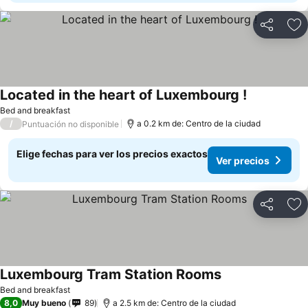
Compartir
Ag
Located in the heart of Luxembourg !
Bed and breakfast
/
a 0.2 km de: Centro de la ciudad
Puntuación no disponible
Elige fechas para ver los precios exactos
Ver precios
Compartir
Ag
Luxembourg Tram Station Rooms
Bed and breakfast
8,0
Muy bueno
89
a 2.5 km de: Centro de la ciudad