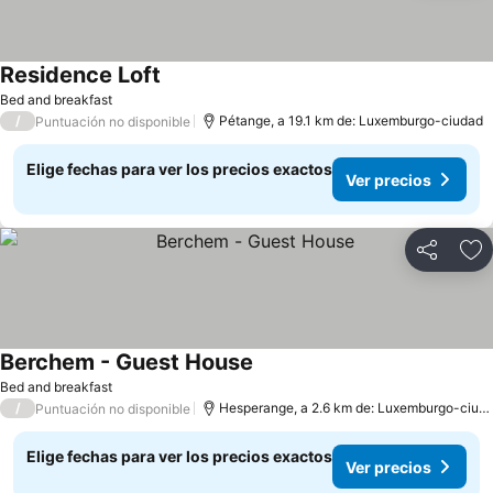
Residence Loft
Bed and breakfast
/
Pétange, a 19.1 km de: Luxemburgo-ciudad
Puntuación no disponible
Elige fechas para ver los precios exactos
Ver precios
Compartir
Ag
Berchem - Guest House
Bed and breakfast
/
Hesperange, a 2.6 km de: Luxemburgo-ciudad
Puntuación no disponible
Elige fechas para ver los precios exactos
Ver precios