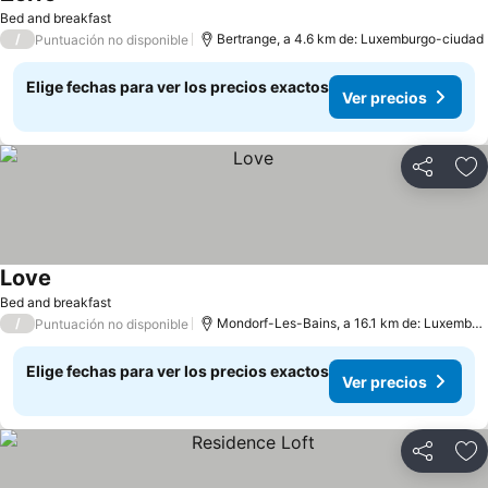
Bed and breakfast
/
Bertrange, a 4.6 km de: Luxemburgo-ciudad
Puntuación no disponible
Elige fechas para ver los precios exactos
Ver precios
Compartir
Ag
Love
Bed and breakfast
/
Mondorf-Les-Bains, a 16.1 km de: Luxemburgo-ciudad
Puntuación no disponible
Elige fechas para ver los precios exactos
Ver precios
Compartir
Ag