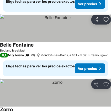
Elige fechas para ver los precios exactos
Ver precios
Compartir
Ag
Belle Fontaine
Bed and breakfast
8,1
Muy bueno
29
Mondorf-Les-Bains, a 16.1 km de: Luxemburgo-ciudad
Elige fechas para ver los precios exactos
Ver precios
Compartir
Ag
Zorro