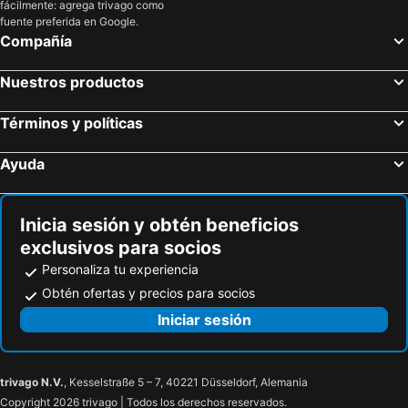
fácilmente: agrega trivago como
Mondorf-Les-Bains, bed and breakfasts
Thionville, bed and breakfasts
fuente preferida en Google.
Compañía
Vichten, bed and breakfasts
La Maxe, bed and breakfasts
Esch-sur-Sûre, bed and breakfasts
Amneville, bed and breakfasts
Nuestros productos
Villers-la-Chèvre, bed and breakfasts
Prümzurlay, bed and breakfasts
Términos y políticas
Tintigny, bed and breakfasts
Havange, bed and breakfasts
Pétange, bed and breakfasts
Plesnois, bed and breakfasts
Ayuda
Hesperange, bed and breakfasts
Xivry-Circourt, bed and breakfasts
Jœuf, bed and breakfasts
Feilsdorf, bed and breakfasts
Inicia sesión y obtén beneficios
exclusivos para socios
Personaliza tu experiencia
Obtén ofertas y precios para socios
Iniciar sesión
trivago N.V.
, Kesselstraße 5 – 7, 40221 Düsseldorf, Alemania
Copyright 2026 trivago | Todos los derechos reservados.