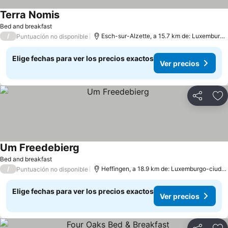
Terra Nomis
Bed and breakfast
/
Esch-sur-Alzette, a 15.7 km de: Luxemburgo-ciudad
Puntuación no disponible
Elige fechas para ver los precios exactos
Ver precios
Compartir
Ag
Um Freedebierg
Bed and breakfast
/
Heffingen, a 18.9 km de: Luxemburgo-ciudad
Puntuación no disponible
Elige fechas para ver los precios exactos
Ver precios