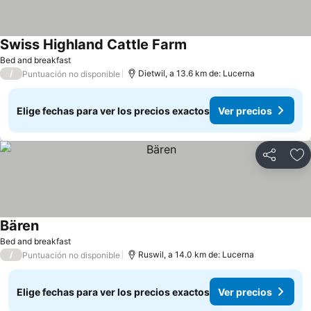
Swiss Highland Cattle Farm
Bed and breakfast
/
Dietwil, a 13.6 km de: Lucerna
Puntuación no disponible
Elige fechas para ver los precios exactos
Ver precios
Compartir
Ag
Bären
Bed and breakfast
/
Ruswil, a 14.0 km de: Lucerna
Puntuación no disponible
Elige fechas para ver los precios exactos
Ver precios