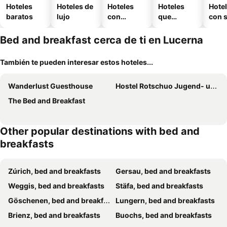
Hoteles
Hoteles de
Hoteles
Hoteles
Hote
baratos
lujo
con
que
con 
piscina
aceptan
mascotas
Bed and breakfast cerca de ti en Lucerna
También te pueden interesar estos hoteles...
Wanderlust Guesthouse
Hostel Rotschuo Jugend- und Familienferien
The Bed and Breakfast
Other popular destinations with bed and
breakfasts
Zúrich, bed and breakfasts
Gersau, bed and breakfasts
Weggis, bed and breakfasts
Stäfa, bed and breakfasts
Göschenen, bed and breakfasts
Lungern, bed and breakfasts
Brienz, bed and breakfasts
Buochs, bed and breakfasts