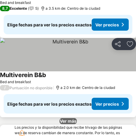
Bed and breakfast
8,7
Excelente
5
a 3.5 km de: Centro de la ciudad
Elige fechas para ver los precios exactos
Ver precios
Compartir
Ag
Multiverein B&b
Bed and breakfast
/
a 2.0 km de: Centro de la ciudad
Puntuación no disponible
Elige fechas para ver los precios exactos
Ver precios
Ver más
Los precios y la disponibilidad que recibe trivago de las páginas
web de reserva cambian de manera constante. Por lo tanto, es