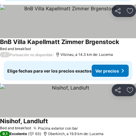
Compartir
Ag
BnB Villa Kapellmatt Zimmer Brgenstock
Bed and breakfast
/
Vitznau, a 14.3 km de: Lucerna
Puntuación no disponible
Elige fechas para ver los precios exactos
Ver precios
Compartir
Ag
Nisihof, Landluft
Bed and breakfast
Piscina exterior con bar
9,1
Excelente
63
Oberkirch, a 19.9 km de: Lucerna