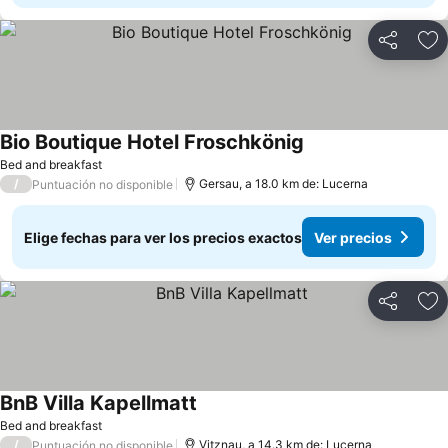
Compartir
Ag
Bio Boutique Hotel Froschkönig
Bed and breakfast
/
Gersau, a 18.0 km de: Lucerna
Puntuación no disponible
Elige fechas para ver los precios exactos
Ver precios
Compartir
Ag
BnB Villa Kapellmatt
Bed and breakfast
/
Vitznau, a 14.3 km de: Lucerna
Puntuación no disponible