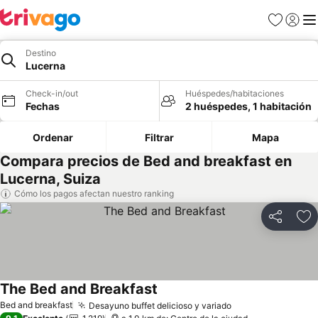
Favoritos
Iniciar 
Me
Destino
Lucerna
Check-in/out
Huéspedes/habitaciones
Fechas
2 huéspedes, 1 habitación
Ordenar
Filtrar
Mapa
Compara precios de Bed and breakfast en
Lucerna, Suiza
Cómo los pagos afectan nuestro ranking
Compartir
Ag
The Bed and Breakfast
Bed and breakfast
Desayuno buffet delicioso y variado