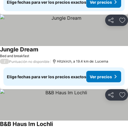
Elige fechas para ver los precios exactos
Ver precios
Compartir
Ag
Jungle Dream
Bed and breakfast
/
Hitzkirch, a 19.4 km de: Lucerna
Puntuación no disponible
Elige fechas para ver los precios exactos
Ver precios
Compartir
Ag
B&B Haus Im Lochli