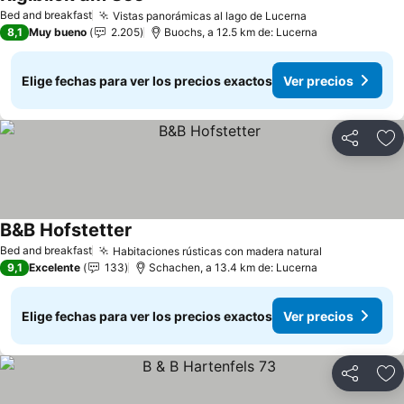
Bed and breakfast
Vistas panorámicas al lago de Lucerna
8,1
Muy bueno
2.205
Buochs, a 12.5 km de: Lucerna
Elige fechas para ver los precios exactos
Ver precios
Compartir
Ag
B&B Hofstetter
Bed and breakfast
Habitaciones rústicas con madera natural
9,1
Excelente
133
Schachen, a 13.4 km de: Lucerna
Elige fechas para ver los precios exactos
Ver precios
Compartir
Ag