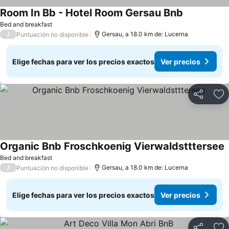
Room In Bb - Hotel Room Gersau Bnb
Bed and breakfast
/
Gersau, a 18.0 km de: Lucerna
Puntuación no disponible
Elige fechas para ver los precios exactos
Ver precios
Compartir
Ag
Organic Bnb Froschkoenig Vierwaldstttersee
Bed and breakfast
/
Gersau, a 18.0 km de: Lucerna
Puntuación no disponible
Elige fechas para ver los precios exactos
Ver precios