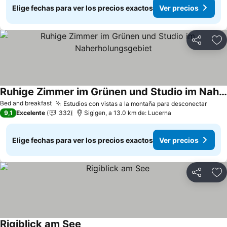
Elige fechas para ver los precios exactos
Ver precios
Compartir
Ag
Ruhige Zimmer im Grünen und Studio im Naherholungsgebiet
Bed and breakfast
Estudios con vistas a la montaña para desconectar
9,1
Excelente
332
Sigigen, a 13.0 km de: Lucerna
Elige fechas para ver los precios exactos
Ver precios
Compartir
Ag
Rigiblick am See