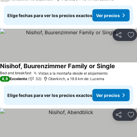
Elige fechas para ver los precios exactos
Ver precios
Compartir
Ag
Nisihof, Buurenzimmer Family or Single
Bed and breakfast
Vistas a la montaña desde el alojamiento
8,9
Excelente
32
Oberkirch, a 19.9 km de: Lucerna
Elige fechas para ver los precios exactos
Ver precios
Compartir
Ag