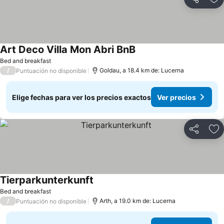
Compartir
Ag
Art Deco Villa Mon Abri BnB
Bed and breakfast
/
Goldau, a 18.4 km de: Lucerna
Puntuación no disponible
Elige fechas para ver los precios exactos
Ver precios
Compartir
Ag
Tierparkunterkunft
Bed and breakfast
/
Arth, a 19.0 km de: Lucerna
Puntuación no disponible