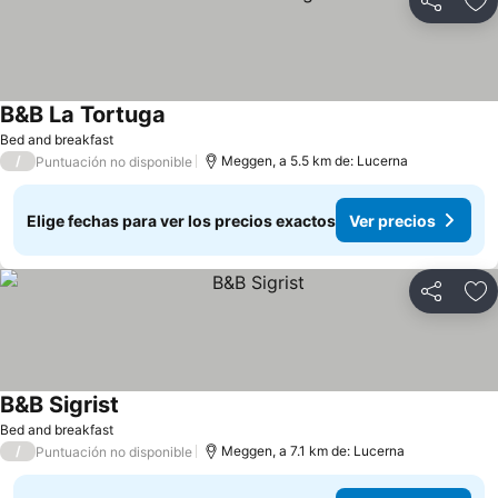
Compartir
Ag
B&B La Tortuga
Bed and breakfast
/
Meggen, a 5.5 km de: Lucerna
Puntuación no disponible
Elige fechas para ver los precios exactos
Ver precios
Compartir
Ag
B&B Sigrist
Bed and breakfast
/
Meggen, a 7.1 km de: Lucerna
Puntuación no disponible