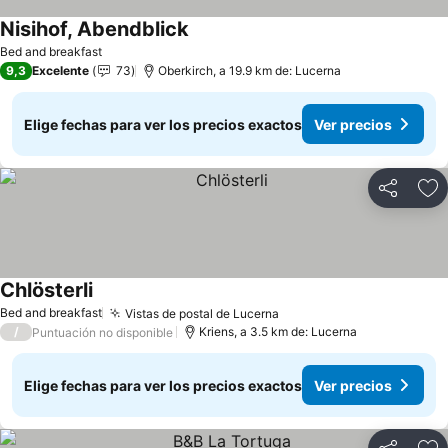
Nisihof, Abendblick
Bed and breakfast
9,3
Excelente
73
Oberkirch, a 19.9 km de: Lucerna
Elige fechas para ver los precios exactos
Ver precios
Compartir
Ag
Chlösterli
Bed and breakfast
Vistas de postal de Lucerna
/
Kriens, a 3.5 km de: Lucerna
Puntuación no disponible
Elige fechas para ver los precios exactos
Ver precios