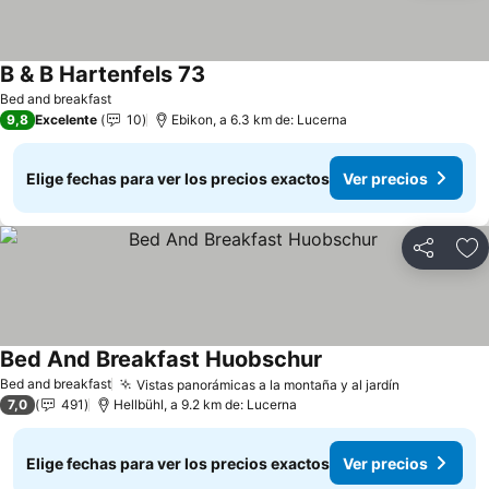
B & B Hartenfels 73
Bed and breakfast
9,8
Excelente
10
Ebikon, a 6.3 km de: Lucerna
Elige fechas para ver los precios exactos
Ver precios
Compartir
Ag
Bed And Breakfast Huobschur
Bed and breakfast
Vistas panorámicas a la montaña y al jardín
7,0
491
Hellbühl, a 9.2 km de: Lucerna
Elige fechas para ver los precios exactos
Ver precios