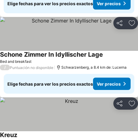
Elige fechas para ver los precios exactos
Ver precios
Compartir
Ag
Schone Zimmer In Idyllischer Lage
Bed and breakfast
/
Schwarzenberg, a 8.4 km de: Lucerna
Puntuación no disponible
Elige fechas para ver los precios exactos
Ver precios
Compartir
Ag
Kreuz