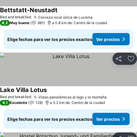
Bettstatt-Neustadt
Bed and breakfast
Cerveza local única de Lucerna
8,2
Muy bueno
881
a 0.8 km de: Centro de la ciudad
Elige fechas para ver los precios exactos
Ver precios
Compartir
Ag
Lake Villa Lotus
Bed and breakfast
Vistas panorámicas al lago y la montaña
9,1
Excelente
128
a 3.2 km de: Centro de la ciudad
Elige fechas para ver los precios exactos
Ver precios