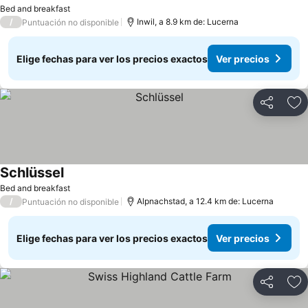
Bed and breakfast
/
Inwil, a 8.9 km de: Lucerna
Puntuación no disponible
Elige fechas para ver los precios exactos
Ver precios
Compartir
Ag
Schlüssel
Bed and breakfast
/
Alpnachstad, a 12.4 km de: Lucerna
Puntuación no disponible
Elige fechas para ver los precios exactos
Ver precios
Compartir
Ag