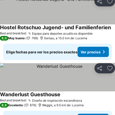
Compartir
Ag
Hostel Rotschuo Jugend- und Familienferien
Bed and breakfast
Equipo para deportes acuáticos disponible
8,0
Muy bueno
769
Gersau, a 15.0 km de: Lucerna
Elige fechas para ver los precios exactos
Ver precios
Compartir
Ag
Wanderlust Guesthouse
Bed and breakfast
Diseño de inspiración escandinava
8,9
Excelente
876
Weggis, a 9.5 km de: Lucerna