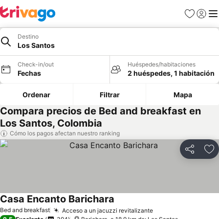
Favoritos
Iniciar 
Me
Destino
Los Santos
Check-in/out
Huéspedes/habitaciones
Fechas
2 huéspedes, 1 habitación
Ordenar
Filtrar
Mapa
Compara precios de Bed and breakfast en
Los Santos, Colombia
Cómo los pagos afectan nuestro ranking
Compartir
Ag
Casa Encanto Barichara
Bed and breakfast
Acceso a un jacuzzi revitalizante