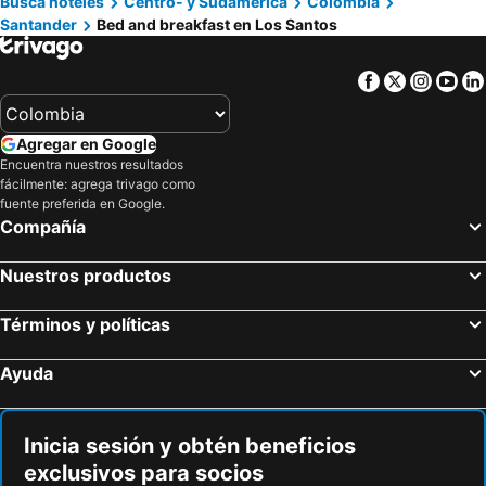
Busca hoteles
Centro- y Sudamérica
Colombia
Santander
Bed and breakfast en Los Santos
Facebook
Twitter
Insta
Yo
Agregar en Google
Encuentra nuestros resultados
fácilmente: agrega trivago como
fuente preferida en Google.
Compañía
Nuestros productos
Términos y políticas
Ayuda
Inicia sesión y obtén beneficios
exclusivos para socios