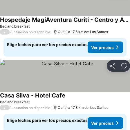
Hospedaje MagiAventura Curiti - Centro y Aventura
Bed and breakfast
/
Curití, a 17.6 km de: Los Santos
Puntuación no disponible
Elige fechas para ver los precios exactos
Ver precios
Compartir
Ag
Casa Silva - Hotel Cafe
Bed and breakfast
/
Curití, a 17.3 km de: Los Santos
Puntuación no disponible
Elige fechas para ver los precios exactos
Ver precios