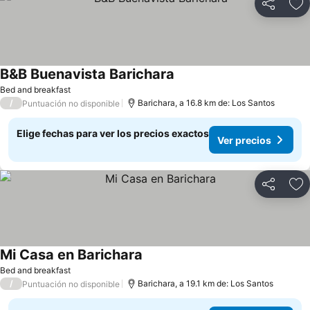
Compartir
Ag
B&B Buenavista Barichara
Bed and breakfast
/
Barichara, a 16.8 km de: Los Santos
Puntuación no disponible
Elige fechas para ver los precios exactos
Ver precios
Compartir
Ag
Mi Casa en Barichara
Bed and breakfast
/
Barichara, a 19.1 km de: Los Santos
Puntuación no disponible