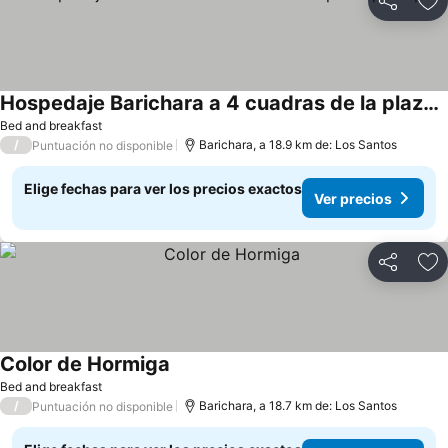
Compartir
Ag
Hospedaje Barichara a 4 cuadras de la plaza principal
Bed and breakfast
/
Barichara, a 18.9 km de: Los Santos
Puntuación no disponible
Elige fechas para ver los precios exactos
Ver precios
Compartir
Ag
Color de Hormiga
Bed and breakfast
/
Barichara, a 18.7 km de: Los Santos
Puntuación no disponible