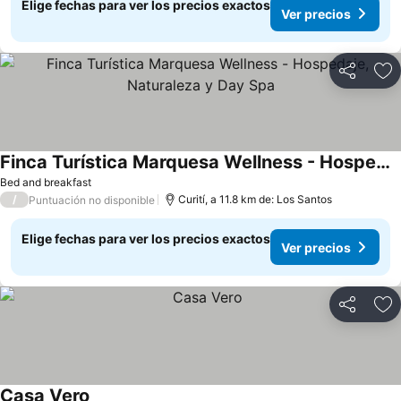
Elige fechas para ver los precios exactos
Ver precios
Compartir
Ag
Finca Turística Marquesa Wellness - Hospedaje, Naturaleza y Day Spa
Bed and breakfast
/
Curití, a 11.8 km de: Los Santos
Puntuación no disponible
Elige fechas para ver los precios exactos
Ver precios
Compartir
Ag
Casa Vero