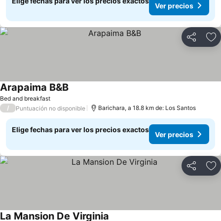
Elige fechas para ver los precios exactos
Ver precios
Compartir
Ag
Arapaima B&B
Bed and breakfast
/
Barichara, a 18.8 km de: Los Santos
Puntuación no disponible
Elige fechas para ver los precios exactos
Ver precios
Compartir
Ag
La Mansion De Virginia