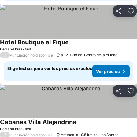
Compartir
Ag
Hotel Boutique el Fique
Bed and breakfast
/
a 12.9 km de: Centro de la ciudad
Puntuación no disponible
Elige fechas para ver los precios exactos
Ver precios
Compartir
Ag
Cabañas Villa Alejandrina
Bed and breakfast
/
Aratoca, a 19.5 km de: Los Santos
Puntuación no disponible