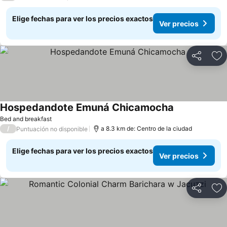
Elige fechas para ver los precios exactos
Ver precios
Compartir
Ag
Hospedandote Emuná Chicamocha
Bed and breakfast
/
a 8.3 km de: Centro de la ciudad
Puntuación no disponible
Elige fechas para ver los precios exactos
Ver precios
Compartir
Ag