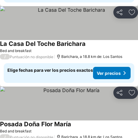
Compartir
Ag
La Casa Del Toche Barichara
Bed and breakfast
/
Barichara, a 18.8 km de: Los Santos
Puntuación no disponible
Elige fechas para ver los precios exactos
Ver precios
Compartir
Ag
Posada Doña Flor María
Bed and breakfast
/
Barichara, a 18.8 km de: Los Santos
Puntuación no disponible