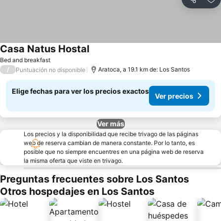
Compartir
Ag
Casa Natus Hostal
Bed and breakfast
/
Aratoca, a 19.1 km de: Los Santos
Puntuación no disponible
Elige fechas para ver los precios exactos
Ver precios
Ver más
Los precios y la disponibilidad que recibe trivago de las páginas
web de reserva cambian de manera constante. Por lo tanto, es
posible que no siempre encuentres en una página web de reserva
la misma oferta que viste en trivago.
Preguntas frecuentes sobre Los Santos
Otros hospedajes en Los Santos