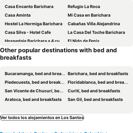
Casa Encanto Barichara
Refugio La Roca
Casa Aminta
Mi Casa en Barichara
Hostel La Hormiga Barichara
Cabañas Villa Alejandrina
Casa Silva - Hotel Cafe
La Casa Del Toche Barichara
Hospedaje Barichara a 4 cuadras de la plaza principal
El Nido de Fenix
Other popular destinations with bed and
Hospedaje Donde Don Ramón
Hotel Quinta Maria
breakfasts
B&B Buenavista Barichara
La Mansion De Virginia
Color de Hormiga
Casa Mariposa
Bucaramanga, bed and breakfasts
Barichara, bed and breakfasts
Piedecuesta, bed and breakfasts
Floridablanca, bed and breakfasts
San Vicente de Chucurí, bed and breakfasts
Curití, bed and breakfasts
Aratoca, bed and breakfasts
San Gil, bed and breakfasts
Ver todos los alojamientos en Los Santos