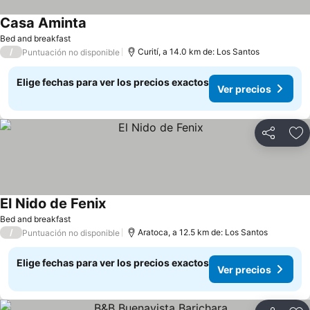
Casa Aminta
Bed and breakfast
/
Curití, a 14.0 km de: Los Santos
Puntuación no disponible
Elige fechas para ver los precios exactos
Ver precios
Compartir
Ag
El Nido de Fenix
Bed and breakfast
/
Aratoca, a 12.5 km de: Los Santos
Puntuación no disponible
Elige fechas para ver los precios exactos
Ver precios