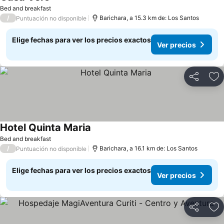
Bed and breakfast
/
Barichara, a 15.3 km de: Los Santos
Puntuación no disponible
Elige fechas para ver los precios exactos
Ver precios
Compartir
Ag
Hotel Quinta Maria
Bed and breakfast
/
Barichara, a 16.1 km de: Los Santos
Puntuación no disponible
Elige fechas para ver los precios exactos
Ver precios
Compartir
Ag