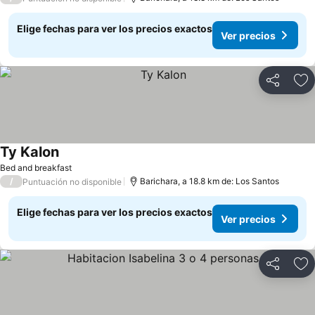
Elige fechas para ver los precios exactos
Ver precios
Compartir
Ag
Ty Kalon
Bed and breakfast
/
Barichara, a 18.8 km de: Los Santos
Puntuación no disponible
Elige fechas para ver los precios exactos
Ver precios
Compartir
Ag