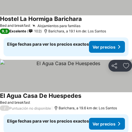
Hostel La Hormiga Barichara
Bed and breakfast
Alojamientos para familias
9,3
Excelente
102
Barichara, a 19.1 km de: Los Santos
Elige fechas para ver los precios exactos
Ver precios
Compartir
Ag
El Agua Casa De Huespedes
Bed and breakfast
/
Barichara, a 19.6 km de: Los Santos
Puntuación no disponible
Elige fechas para ver los precios exactos
Ver precios