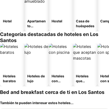
Hotel
Apartamen
Hostel
Casa de
Camp
to
huéspedes
amueblad
Categorías destacadas de hoteles en Los
o
Santos
Hoteles
Hoteles de
Hoteles
Hoteles
Hote
baratos
lujo
con
que
con 
piscina
aceptan
mascotas
Bed and breakfast cerca de ti en Los Santos
También te pueden interesar estos hoteles...