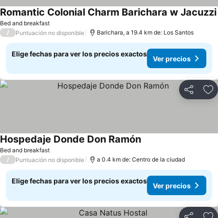
Romantic Colonial Charm Barichara w Jacuzzi
Bed and breakfast
/
Barichara, a 19.4 km de: Los Santos
Puntuación no disponible
Elige fechas para ver los precios exactos
Ver precios
Compartir
Ag
Hospedaje Donde Don Ramón
Bed and breakfast
/
a 0.4 km de: Centro de la ciudad
Puntuación no disponible
Elige fechas para ver los precios exactos
Ver precios