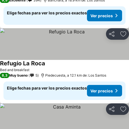
9,5
Excelente
394
Barichara, a 18.9 km de: Los Santos
Elige fechas para ver los precios exactos
Ver precios
Compartir
Ag
Refugio La Roca
Bed and breakfast
8,3
Muy bueno
5
Piedecuesta, a 12.1 km de: Los Santos
Elige fechas para ver los precios exactos
Ver precios
Compartir
Ag