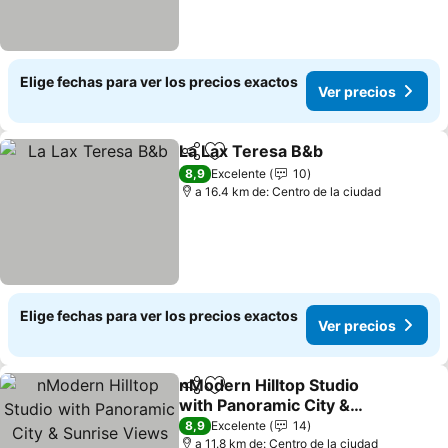
Elige fechas para ver los precios exactos
Ver precios
La Lax Teresa B&b
Compartir
Agregar a favoritos
8,9
Excelente
10
a 16.4 km de: Centro de la ciudad
Elige fechas para ver los precios exactos
Ver precios
nModern Hilltop Studio
Compartir
Agregar a favoritos
with Panoramic City &
Sunrise Views
8,9
Excelente
14
a 11.8 km de: Centro de la ciudad