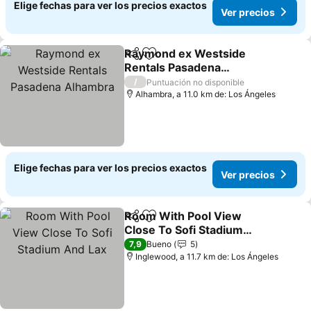
Elige fechas para ver los precios exactos
Ver precios
Raymond ex Westside
Compartir
Agregar a favoritos
Rentals Pasadena
Alhambra
/
Puntuación no disponible
Alhambra, a 11.0 km de: Los Ángeles
Elige fechas para ver los precios exactos
Ver precios
Room With Pool View
Compartir
Agregar a favoritos
Close To Sofi Stadium
And Lax
7,9
Bueno
5
Inglewood, a 11.7 km de: Los Ángeles