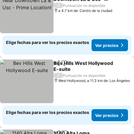
Prime Location!
/
Puntuación no disponible
a 4.7 km de: Centro de la ciudad
Elige fechas para ver los precios exactos
Ver precios
Bev Hills West Hollywood
Compartir
Agregar a favoritos
E-suite
/
Puntuación no disponible
West Hollywood, a 11.3 km de: Los Ángeles
Elige fechas para ver los precios exactos
Ver precios
1140 Alta Loma