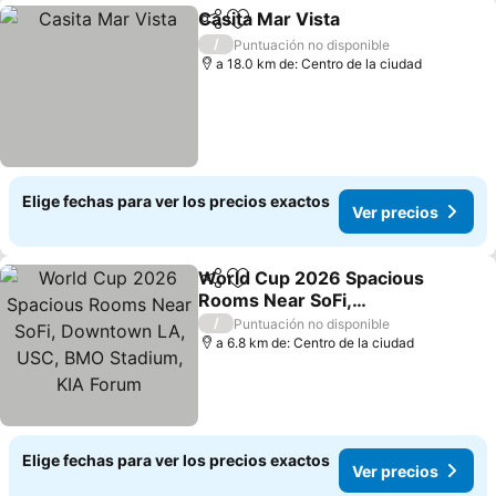
Casita Mar Vista
Compartir
Agregar a favoritos
/
Puntuación no disponible
a 18.0 km de: Centro de la ciudad
Elige fechas para ver los precios exactos
Ver precios
World Cup 2026 Spacious
Compartir
Agregar a favoritos
Rooms Near SoFi,
Downtown LA, USC, BMO
/
Puntuación no disponible
Stadium, KIA Forum
a 6.8 km de: Centro de la ciudad
Elige fechas para ver los precios exactos
Ver precios