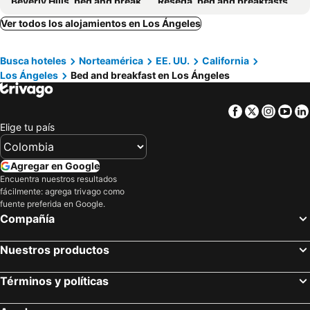
Beverly Hills, bed and breakfasts
Reseda, bed and breakfasts
Norwalk, bed and breakfasts
La Cañada Flintridge, bed and breakfasts
Ver todos los alojamientos en Los Ángeles
Rosemead, bed and breakfasts
La Habra, bed and breakfasts
Busca hoteles
Norteamérica
EE. UU.
California
Lomita, bed and breakfasts
Rancho Palos Verdes, bed and breakfasts
Los Ángeles
Bed and breakfast en Los Ángeles
West Covina, bed and breakfasts
Tarzana, bed and breakfasts
Inglewood, bed and breakfasts
Rowland Heights, bed and breakfasts
Facebook
Twitter
Insta
Yo
Elige tu país
Agregar en Google
Encuentra nuestros resultados
fácilmente: agrega trivago como
fuente preferida en Google.
Compañía
Nuestros productos
Términos y políticas