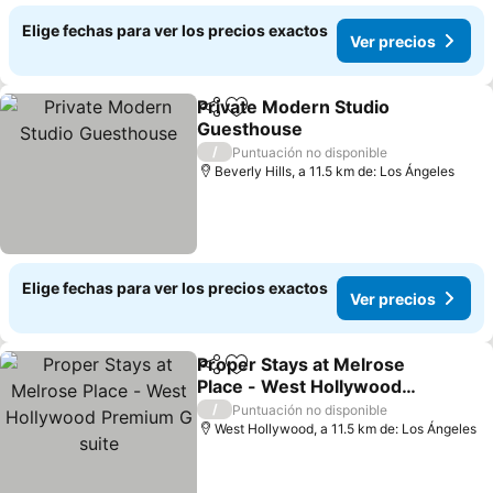
Elige fechas para ver los precios exactos
Ver precios
Private Modern Studio
Compartir
Agregar a favoritos
Guesthouse
/
Puntuación no disponible
Beverly Hills, a 11.5 km de: Los Ángeles
Elige fechas para ver los precios exactos
Ver precios
Proper Stays at Melrose
Compartir
Agregar a favoritos
Place - West Hollywood
Premium G suite
/
Puntuación no disponible
West Hollywood, a 11.5 km de: Los Ángeles