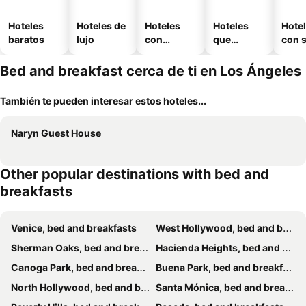
Hoteles
Hoteles de
Hoteles
Hoteles
Hote
baratos
lujo
con
que
con 
piscina
aceptan
mascotas
Bed and breakfast cerca de ti en Los Ángeles
También te pueden interesar estos hoteles...
Naryn Guest House
Other popular destinations with bed and
breakfasts
Venice, bed and breakfasts
West Hollywood, bed and breakfasts
Sherman Oaks, bed and breakfasts
Hacienda Heights, bed and breakfasts
Canoga Park, bed and breakfasts
Buena Park, bed and breakfasts
North Hollywood, bed and breakfasts
Santa Mónica, bed and breakfasts