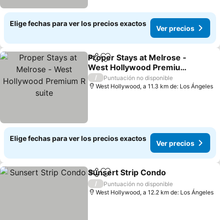
Elige fechas para ver los precios exactos
Ver precios
Proper Stays at Melrose -
Compartir
Agregar a favoritos
West Hollywood Premium
R suite
/
Puntuación no disponible
West Hollywood, a 11.3 km de: Los Ángeles
Elige fechas para ver los precios exactos
Ver precios
Sunsert Strip Condo
Compartir
Agregar a favoritos
/
Puntuación no disponible
West Hollywood, a 12.2 km de: Los Ángeles