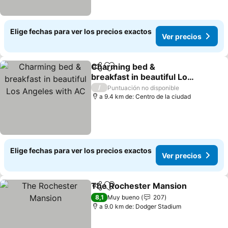
Elige fechas para ver los precios exactos
Ver precios
Charming bed &
Compartir
Agregar a favoritos
breakfast in beautiful Los
Angeles with AC
/
Puntuación no disponible
a 9.4 km de: Centro de la ciudad
Elige fechas para ver los precios exactos
Ver precios
The Rochester Mansion
Compartir
Agregar a favoritos
8,1
Muy bueno
207
a 9.0 km de: Dodger Stadium