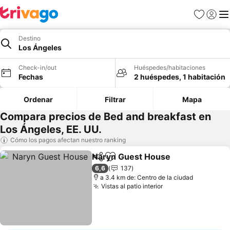
Favoritos
Iniciar 
Me
Destino
Los Ángeles
Check-in/out
Huéspedes/habitaciones
Fechas
2 huéspedes, 1 habitación
Ordenar
Filtrar
Mapa
Compara precios de Bed and breakfast en
Los Ángeles, EE. UU.
Cómo los pagos afectan nuestro ranking
Naryn Guest House
Compartir
Agregar a favoritos
6,6
137
a 3.4 km de: Centro de la ciudad
Vistas al patio interior