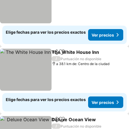
Elige fechas para ver los precios exactos
Ver precios
The White House Inn
Compartir
Agregar a favoritos
Ver p
/
Puntuación no disponible
a 38.1 km de: Centro de la ciudad
Elige fechas para ver los precios exactos
Ver precios
Deluxe Ocean View
Compartir
Agregar a favoritos
Ver pr
/
Puntuación no disponible