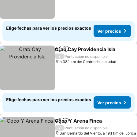
Elige fechas para ver los precios exactos
Ver precios
Crab Cay Providencia Isla
Compartir
Agregar a favoritos
/
Puntuación no disponible
a 38.1 km de: Centro de la ciudad
Elige fechas para ver los precios exactos
Ver precios
Coco Y Arena Finca
Compartir
Agregar a favoritos
Ver pr
/
Puntuación no disponible
San Bernardo del Viento, a 19.1 km de: Lorica