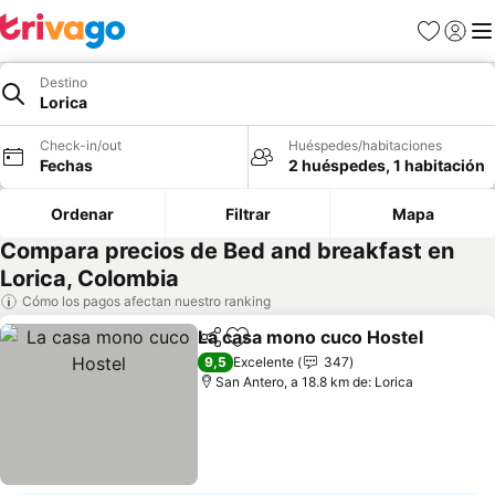
Favoritos
Iniciar 
Me
Destino
Lorica
Check-in/out
Huéspedes/habitaciones
Fechas
2 huéspedes, 1 habitación
Ordenar
Filtrar
Mapa
Compara precios de Bed and breakfast en
Lorica, Colombia
Cómo los pagos afectan nuestro ranking
La casa mono cuco Hostel
Compartir
Agregar a favoritos
9,5
Excelente
347
San Antero, a 18.8 km de: Lorica