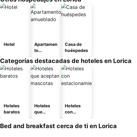
Hotel
Apartamen
Casa de
to
huéspedes
amueblad
Categorías destacadas de hoteles en Lorica
o
Hoteles
Hoteles
Hoteles
baratos
que
con
aceptan
estaciona
mascotas
miento
Bed and breakfast cerca de ti en Lorica