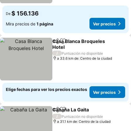
$ 156.136
De
Mira precios de
1 página
Ver precios
Casa Blanca Broqueles
Compartir
Agregar a favoritos
Hotel
Ver precios
/
Puntuación no disponible
a 33.6 km de: Centro de la ciudad
Elige fechas para ver los precios exactos
Ver precios
Cabaña La Gaita
Compartir
Agregar a favoritos
Ver precio
/
Puntuación no disponible
a 31.1 km de: Centro de la ciudad