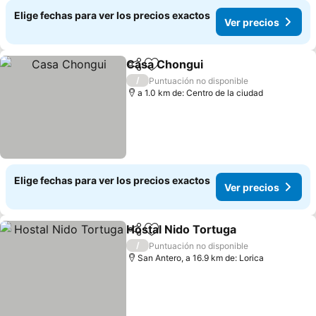
Elige fechas para ver los precios exactos
Ver precios
Casa Chongui
Compartir
Agregar a favoritos
Ver precios
/
Puntuación no disponible
a 1.0 km de: Centro de la ciudad
Elige fechas para ver los precios exactos
Ver precios
Hostal Nido Tortuga
Compartir
Agregar a favoritos
Ver pr
/
Puntuación no disponible
San Antero, a 16.9 km de: Lorica