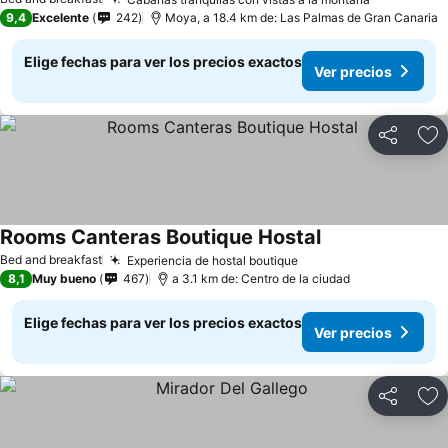
9,4
Excelente
242
Moya, a 18.4 km de: Las Palmas de Gran Canaria
Elige fechas para ver los precios exactos
Ver precios
Compartir
Ag
Rooms Canteras Boutique Hostal
Bed and breakfast
Experiencia de hostal boutique
8,1
Muy bueno
467
a 3.1 km de: Centro de la ciudad
Elige fechas para ver los precios exactos
Ver precios
Compartir
Ag