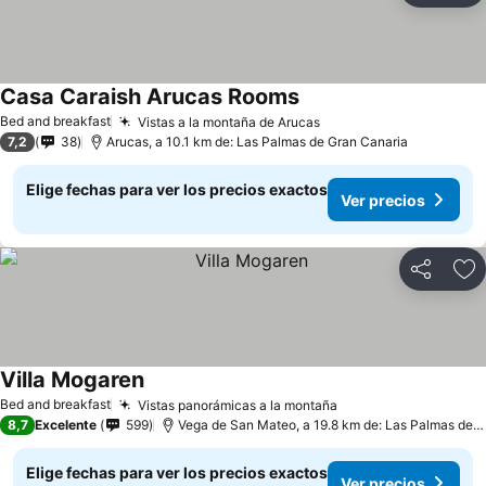
Casa Caraish Arucas Rooms
Bed and breakfast
Vistas a la montaña de Arucas
7,2
38
Arucas, a 10.1 km de: Las Palmas de Gran Canaria
Elige fechas para ver los precios exactos
Ver precios
Compartir
Ag
Villa Mogaren
Bed and breakfast
Vistas panorámicas a la montaña
8,7
Excelente
599
Vega de San Mateo, a 19.8 km de: Las Palmas de Gran Canaria
Elige fechas para ver los precios exactos
Ver precios