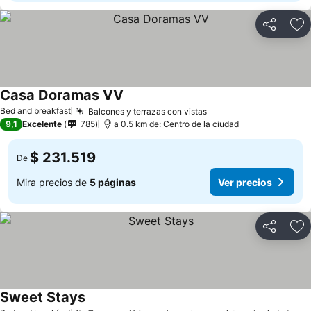
Compartir
Ag
Casa Doramas VV
Bed and breakfast
Balcones y terrazas con vistas
9,1
Excelente
785
a 0.5 km de: Centro de la ciudad
$ 231.519
De
Mira precios de
5 páginas
Ver precios
Compartir
Ag
Sweet Stays