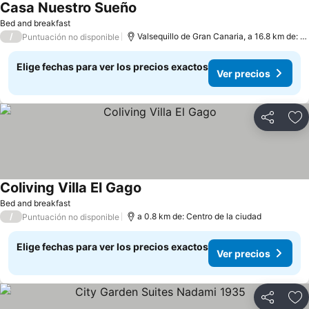
Casa Nuestro Sueño
Bed and breakfast
/
Valsequillo de Gran Canaria, a 16.8 km de: Las Palmas de Gran Canaria
Puntuación no disponible
Elige fechas para ver los precios exactos
Ver precios
Compartir
Ag
Coliving Villa El Gago
Bed and breakfast
/
a 0.8 km de: Centro de la ciudad
Puntuación no disponible
Elige fechas para ver los precios exactos
Ver precios
Compartir
Ag