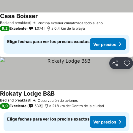
Casa Boisser
Bed and breakfast
Piscina exterior climatizada todo el año
9,2
Excelente
1.074
a 0.4 km de la playa
Elige fechas para ver los precios exactos
Ver precios
Compartir
Ag
Rickaty Lodge B&B
Bed and breakfast
Observación de aviones
9,0
Excelente
533
a 21.8 km de: Centro de la ciudad
Elige fechas para ver los precios exactos
Ver precios