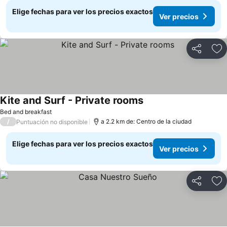
Elige fechas para ver los precios exactos
Ver precios
Compartir
Ag
Kite and Surf - Private rooms
Bed and breakfast
/
a 2.2 km de: Centro de la ciudad
Puntuación no disponible
Elige fechas para ver los precios exactos
Ver precios
Compartir
Ag