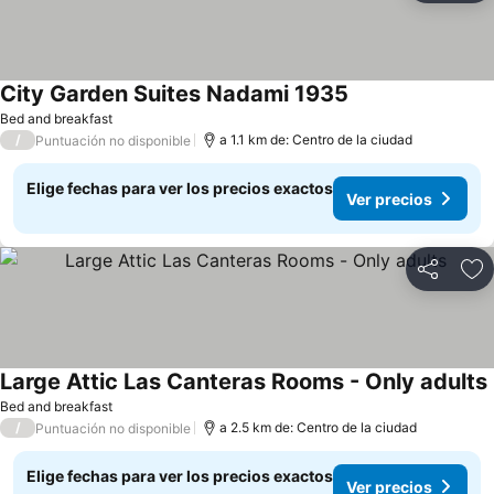
City Garden Suites Nadami 1935
Bed and breakfast
/
a 1.1 km de: Centro de la ciudad
Puntuación no disponible
Elige fechas para ver los precios exactos
Ver precios
Compartir
Ag
Large Attic Las Canteras Rooms - Only adults
Bed and breakfast
/
a 2.5 km de: Centro de la ciudad
Puntuación no disponible
Elige fechas para ver los precios exactos
Ver precios