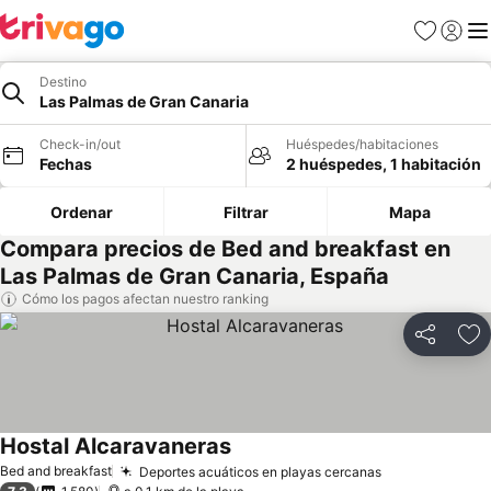
Favoritos
Iniciar 
Me
Destino
Las Palmas de Gran Canaria
Check-in/out
Huéspedes/habitaciones
Fechas
2 huéspedes, 1 habitación
Ordenar
Filtrar
Mapa
Compara precios de Bed and breakfast en
Las Palmas de Gran Canaria, España
Cómo los pagos afectan nuestro ranking
Compartir
Ag
Hostal Alcaravaneras
Bed and breakfast
Deportes acuáticos en playas cercanas