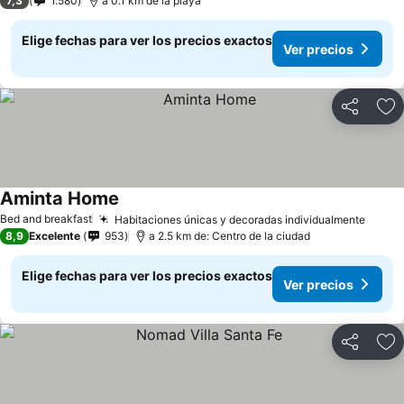
7,3
1.580
a 0.1 km de la playa
Elige fechas para ver los precios exactos
Ver precios
Compartir
Ag
Aminta Home
Bed and breakfast
Habitaciones únicas y decoradas individualmente
8,9
Excelente
953
a 2.5 km de: Centro de la ciudad
Elige fechas para ver los precios exactos
Ver precios
Compartir
Ag