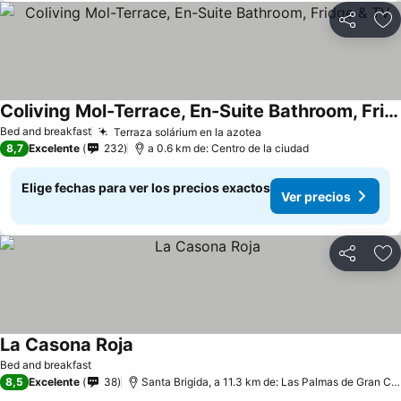
Compartir
Ag
Coliving Mol-Terrace, En-Suite Bathroom, Fridge & TV
Bed and breakfast
Terraza solárium en la azotea
8,7
Excelente
232
a 0.6 km de: Centro de la ciudad
Elige fechas para ver los precios exactos
Ver precios
Compartir
Ag
La Casona Roja
Bed and breakfast
8,5
Excelente
38
Santa Brigida, a 11.3 km de: Las Palmas de Gran Canaria