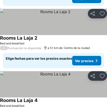
Compartir
Ag
Rooms La Laja 2
Bed and breakfast
/
a 5.1 km de: Centro de la ciudad
Puntuación no disponible
Elige fechas para ver los precios exactos
Ver precios
Compartir
Ag
Rooms La Laja 4
Bed and breakfast