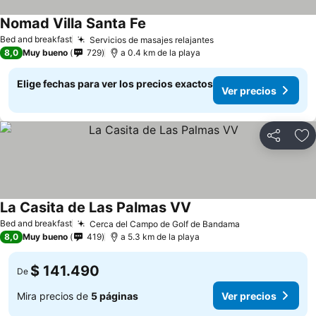
Nomad Villa Santa Fe
Bed and breakfast
Servicios de masajes relajantes
8,0
Muy bueno
729
a 0.4 km de la playa
Elige fechas para ver los precios exactos
Ver precios
Compartir
Ag
La Casita de Las Palmas VV
Bed and breakfast
Cerca del Campo de Golf de Bandama
8,0
Muy bueno
419
a 5.3 km de la playa
$ 141.490
De
Mira precios de
5 páginas
Ver precios