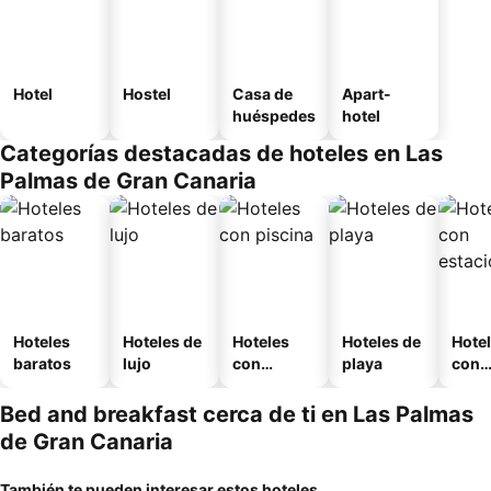
Hotel
Hostel
Casa de
Apart-
huéspedes
hotel
Categorías destacadas de hoteles en Las
Palmas de Gran Canaria
Hoteles
Hoteles de
Hoteles
Hoteles de
Hote
baratos
lujo
con
playa
con
piscina
esta
mien
Bed and breakfast cerca de ti en Las Palmas
de Gran Canaria
También te pueden interesar estos hoteles...