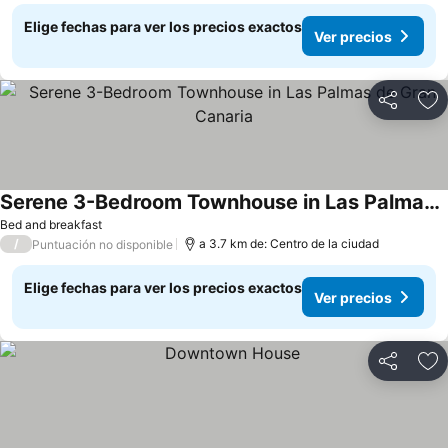
Elige fechas para ver los precios exactos
Ver precios
Compartir
Ag
Serene 3-Bedroom Townhouse in Las Palmas de Gran Canaria
Bed and breakfast
/
a 3.7 km de: Centro de la ciudad
Puntuación no disponible
Elige fechas para ver los precios exactos
Ver precios
Compartir
Ag