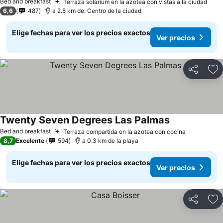
Bed and breakfast
Terraza solárium en la azotea con vistas a la ciudad
6,6
487
a 2.8 km de: Centro de la ciudad
Elige fechas para ver los precios exactos
Ver precios
Compartir
Ag
Twenty Seven Degrees Las Palmas
Bed and breakfast
Terraza compartida en la azotea con cocina
8,7
Excelente
594
a 0.3 km de la playa
Elige fechas para ver los precios exactos
Ver precios
Compartir
Ag