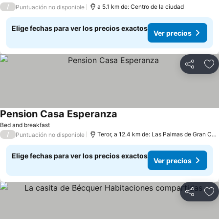
/
a 5.1 km de: Centro de la ciudad
Puntuación no disponible
Elige fechas para ver los precios exactos
Ver precios
Compartir
Ag
Pension Casa Esperanza
Bed and breakfast
/
Teror, a 12.4 km de: Las Palmas de Gran Canaria
Puntuación no disponible
Elige fechas para ver los precios exactos
Ver precios
Compartir
Ag