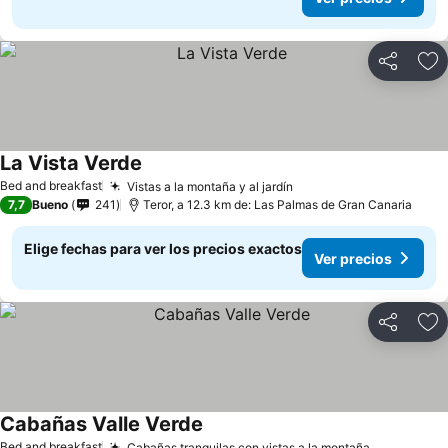
Compartir
Ag
La Vista Verde
Bed and breakfast
Vistas a la montaña y al jardín
7,7
Bueno
241
Teror, a 12.3 km de: Las Palmas de Gran Canaria
Elige fechas para ver los precios exactos
Ver precios
Compartir
Ag
Cabañas Valle Verde
Bed and breakfast
Cabañas tranquilas con vistas a la montaña