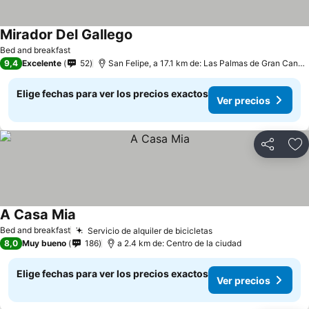
Mirador Del Gallego
Bed and breakfast
9,4
Excelente
52
San Felipe, a 17.1 km de: Las Palmas de Gran Canaria
Elige fechas para ver los precios exactos
Ver precios
Compartir
Ag
A Casa Mia
Bed and breakfast
Servicio de alquiler de bicicletas
8,0
Muy bueno
186
a 2.4 km de: Centro de la ciudad
Elige fechas para ver los precios exactos
Ver precios