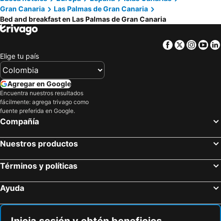
Gran Canaria
Las Palmas de Gran Canaria
Santa María de Guía de Gran Canaria, bed and breakfasts
Firgas, bed and breakfasts
Bed and breakfast en Las Palmas de Gran Canaria
Tejeda, bed and breakfasts
Playa del Inglés, bed and breakfasts
Facebook
Twitter
Insta
Yo
Elige tu país
Agregar en Google
Encuentra nuestros resultados
fácilmente: agrega trivago como
fuente preferida en Google.
Compañía
Nuestros productos
Términos y políticas
Ayuda
Inicia sesión y obtén beneficios