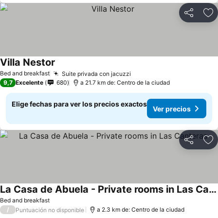
Compartir
Ag
Villa Nestor
Bed and breakfast
Suite privada con jacuzzi
9,7
Excelente
680
a 21.7 km de: Centro de la ciudad
Elige fechas para ver los precios exactos
Ver precios
Compartir
Ag
La Casa de Abuela - Private rooms in Las Canteras
Bed and breakfast
/
a 2.3 km de: Centro de la ciudad
Puntuación no disponible