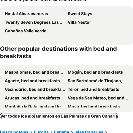
Hostal Alcaravaneras
Sweet Stays
Twenty Seven Degrees Las Palmas
Villa Nestor
Cabañas Valle Verde
Other popular destinations with bed and
breakfasts
Maspalomas, bed and breakfasts
Mogán, bed and breakfasts
Agaete, bed and breakfasts
San Bartolomé de Tirajana, bed and breakfasts
Vecindario, bed and breakfasts
Teror, bed and breakfasts
Arucas, bed and breakfasts
Vega de San Mateo, bed and breakfasts
Montaña la Data, bed and breakfasts
Moya, bed and breakfasts
Agüimes, bed and breakfasts
Ingenio, bed and breakfasts
Ver todos los alojamientos en Las Palmas de Gran Canaria
Valsequillo de Gran Canaria, bed and breakfasts
Santa Lucía de Tirajana, bed and breakfasts
Busca hoteles
Europa
España
Islas Canarias
San Felipe, bed and breakfasts
Telde, bed and breakfasts