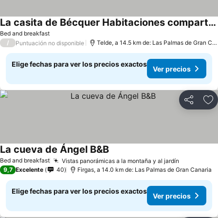
La casita de Bécquer Habitaciones compartidas
Bed and breakfast
/
Telde, a 14.5 km de: Las Palmas de Gran Canaria
Puntuación no disponible
Elige fechas para ver los precios exactos
Ver precios
Compartir
Ag
La cueva de Ángel B&B
Bed and breakfast
Vistas panorámicas a la montaña y al jardín
9,7
Excelente
40
Firgas, a 14.0 km de: Las Palmas de Gran Canaria
Elige fechas para ver los precios exactos
Ver precios