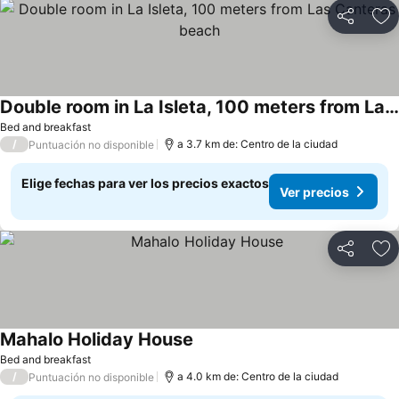
Compartir
Ag
Double room in La Isleta, 100 meters from Las Canteras beach
Bed and breakfast
/
a 3.7 km de: Centro de la ciudad
Puntuación no disponible
Elige fechas para ver los precios exactos
Ver precios
Compartir
Ag
Mahalo Holiday House
Bed and breakfast
/
a 4.0 km de: Centro de la ciudad
Puntuación no disponible