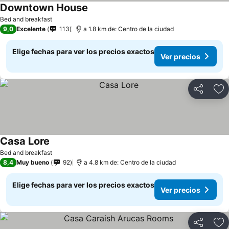
Downtown House
Bed and breakfast
9,0
Excelente
113
a 1.8 km de: Centro de la ciudad
Elige fechas para ver los precios exactos
Ver precios
Compartir
Ag
Casa Lore
Bed and breakfast
8,4
Muy bueno
92
a 4.8 km de: Centro de la ciudad
Elige fechas para ver los precios exactos
Ver precios
Compartir
Ag