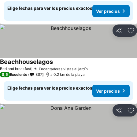
Elige fechas para ver los precios exactos
Ver precios
Compartir
Ag
Beachhouselagos
Ver precios
Bed and breakfast
Encantadoras vistas al jardín
Ver precios
8,5
Excelente
387
a 0.2 km de la playa
Elige fechas para ver los precios exactos
Ver precios
Compartir
Ag