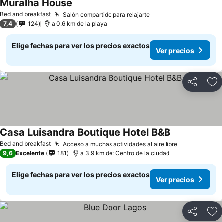
Muralha House
Ver precios
Bed and breakfast
Salón compartido para relajarte
Ver precios
7,4
124
a 0.6 km de la playa
Elige fechas para ver los precios exactos
Ver precios
Compartir
Ag
Casa Luisandra Boutique Hotel B&B
Ver precios
Bed and breakfast
Acceso a muchas actividades al aire libre
Ver precios
9,6
Excelente
181
a 3.9 km de: Centro de la ciudad
Elige fechas para ver los precios exactos
Ver precios
Compartir
Ag