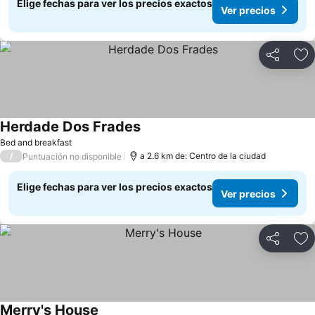
Elige fechas para ver los precios exactos
Ver precios
Compartir
Ag
Herdade Dos Frades
Ver precios
Bed and breakfast
/
a 2.6 km de: Centro de la ciudad
Puntuación no disponible
Elige fechas para ver los precios exactos
Ver precios
Compartir
Ag
Merry's House