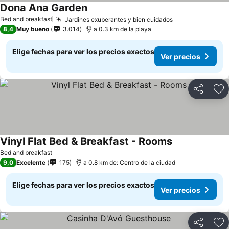
Dona Ana Garden
Ver precios
Bed and breakfast
Jardines exuberantes y bien cuidados
Ver precios
8,4
Muy bueno
3.014
a 0.3 km de la playa
Elige fechas para ver los precios exactos
Ver precios
Compartir
Ag
Vinyl Flat Bed & Breakfast - Rooms
Ver precios
Bed and breakfast
9,0
Excelente
175
a 0.8 km de: Centro de la ciudad
Elige fechas para ver los precios exactos
Ver precios
Compartir
Ag