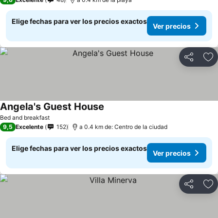
Elige fechas para ver los precios exactos
Ver precios
Compartir
Ag
Angela's Guest House
Ver precios
Bed and breakfast
9,5
Excelente
152
a 0.4 km de: Centro de la ciudad
Elige fechas para ver los precios exactos
Ver precios
Compartir
Ag