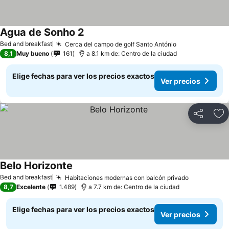
Agua de Sonho 2
Ver precios
Bed and breakfast
Cerca del campo de golf Santo António
Ver precios
8,1
Muy bueno
161
a 8.1 km de: Centro de la ciudad
Elige fechas para ver los precios exactos
Ver precios
Compartir
Ag
Belo Horizonte
Ver precios
Bed and breakfast
Habitaciones modernas con balcón privado
Ver precio
8,7
Excelente
1.489
a 7.7 km de: Centro de la ciudad
Elige fechas para ver los precios exactos
Ver precios