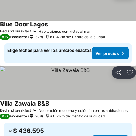
Blue Door Lagos
Ver precios
Bed and breakfast
Habitaciones con vistas al mar
Ver precios
8,6
Excelente
328
a 0.4 km de: Centro de la ciudad
Elige fechas para ver los precios exactos
Ver precios
Compartir
Ag
Villa Zawaia B&B
Ver precios
Bed and breakfast
Decoración moderna y ecléctica en las habitaciones
Ver
9,6
Excelente
908
a 0.2 km de: Centro de la ciudad
$ 436.595
De