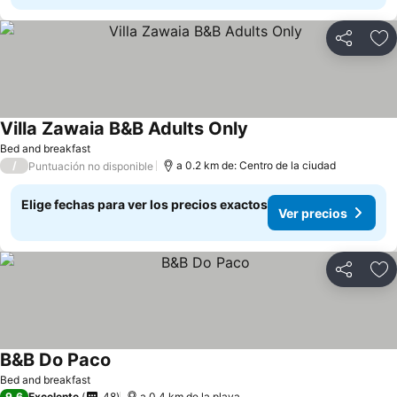
Compartir
Ag
Villa Zawaia B&B Adults Only
Ver precios
Bed and breakfast
/
a 0.2 km de: Centro de la ciudad
Puntuación no disponible
Elige fechas para ver los precios exactos
Ver precios
Compartir
Ag
B&B Do Paco
Ver precios
Bed and breakfast
9,6
Excelente
48
a 0.4 km de la playa