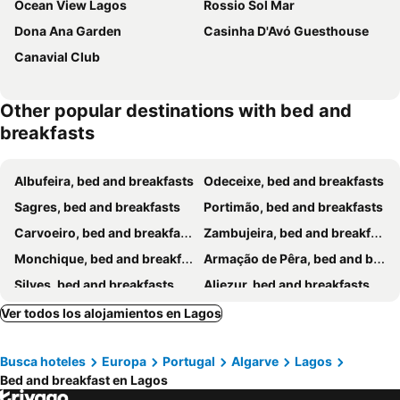
Ocean View Lagos
Rossio Sol Mar
Dona Ana Garden
Casinha D'Avó Guesthouse
Canavial Club
Other popular destinations with bed and
breakfasts
Albufeira, bed and breakfasts
Odeceixe, bed and breakfasts
Sagres, bed and breakfasts
Portimão, bed and breakfasts
Carvoeiro, bed and breakfasts
Zambujeira, bed and breakfasts
Monchique, bed and breakfasts
Armação de Pêra, bed and breakfasts
Silves, bed and breakfasts
Aljezur, bed and breakfasts
Alvor, bed and breakfasts
Odiaxere, bed and breakfasts
Ver todos los alojamientos en Lagos
Praia da Luz, bed and breakfasts
Praia da Rocha, bed and breakfasts
Busca hoteles
Europa
Portugal
Algarve
Lagos
São Bartolomeu de Messines, bed and breakfasts
Burgau, bed and breakfasts
Bed and breakfast en Lagos
Vila do Bispo, bed and breakfasts
Vilamoura, bed and breakfasts