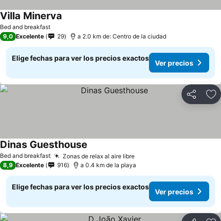
Villa Minerva
Ver precios
Bed and breakfast
9,0
Excelente
29
a 2.0 km de: Centro de la ciudad
Elige fechas para ver los precios exactos
Ver precios
Compartir
Ag
Dinas Guesthouse
Ver precios
Bed and breakfast
Zonas de relax al aire libre
Ver precios
8,9
Excelente
916
a 0.4 km de la playa
Elige fechas para ver los precios exactos
Ver precios