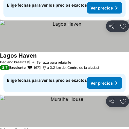
Elige fechas para ver los precios exactos
Ver precios
Compartir
Ag
Lagos Haven
Ver precios
Bed and breakfast
Terraza para relajarte
Ver precios
8,7
Excelente
167
a 0.2 km de: Centro de la ciudad
Elige fechas para ver los precios exactos
Ver precios
Compartir
Ag