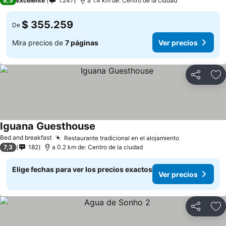
8,5
Excelente
1.247
a 1.4 km de: Centro de la ciudad
$ 355.259
De
Mira precios de
7 páginas
Ver precios
Compartir
Ag
Iguana Guesthouse
Ver precios
Bed and breakfast
Restaurante tradicional en el alojamiento
Ver precios
7,3
182
a 0.2 km de: Centro de la ciudad
Elige fechas para ver los precios exactos
Ver precios
Compartir
Ag