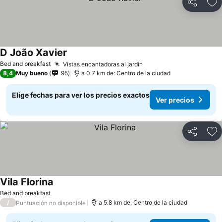
Compartir
Ag
D João Xavier
Ver precios
Bed and breakfast
Vistas encantadoras al jardín
Ver precios
8,4
Muy bueno
95
a 0.7 km de: Centro de la ciudad
Elige fechas para ver los precios exactos
Ver precios
Compartir
Ag
Vila Florina
Ver precios
Bed and breakfast
/
a 5.8 km de: Centro de la ciudad
Puntuación no disponible