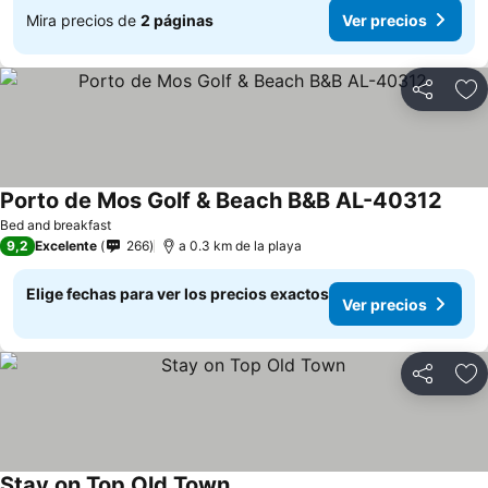
Mira precios de
2 páginas
Ver precios
Compartir
Ag
Porto de Mos Golf & Beach B&B AL-40312
Ver p
Bed and breakfast
9,2
Excelente
266
a 0.3 km de la playa
Elige fechas para ver los precios exactos
Ver precios
Compartir
Ag
Stay on Top Old Town