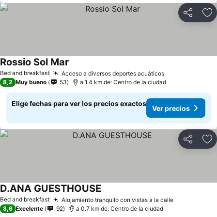
Compartir
Ag
Rossio Sol Mar
Ver precios
Bed and breakfast
Acceso a diversos deportes acuáticos
Ver precios
8,2
Muy bueno
53
a 1.4 km de: Centro de la ciudad
Elige fechas para ver los precios exactos
Ver precios
Compartir
Ag
D.ANA GUESTHOUSE
Ver precios
Bed and breakfast
Alojamiento tranquilo con vistas a la calle
Ver precios
8,6
Excelente
92
a 0.7 km de: Centro de la ciudad