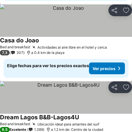
Compartir
Ag
Casa do Joao
Ver precios
Bed and breakfast
Actividades al aire libre en el hotel y cerca
Ver precios
7,3
307
a 0.4 km de la playa
Elige fechas para ver los precios exactos
Ver precios
Compartir
Ag
Dream Lagos B&B-Lagos4U
Ver precios
Bed and breakfast
Ubicación ideal para amantes del surf
Ver precios
9,5
Excelente
1.389
a 1.2 km de: Centro de la ciudad