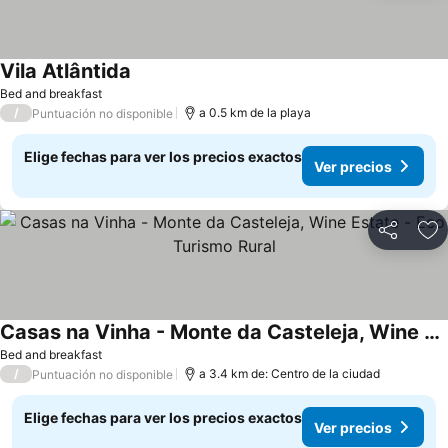
Vila Atlântida
Ver precios
Bed and breakfast
/
a 0.5 km de la playa
Puntuación no disponible
Elige fechas para ver los precios exactos
Ver precios
Compartir
Ag
Casas na Vinha - Monte da Casteleja, Wine Estate - Eco Turismo Rural
Ver precios
Bed and breakfast
/
a 3.4 km de: Centro de la ciudad
Puntuación no disponible
Elige fechas para ver los precios exactos
Ver precios