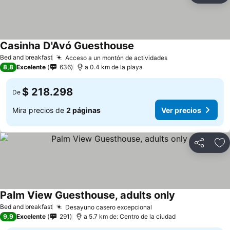
Casinha D'Avó Guesthouse
Ver precios
Bed and breakfast
Acceso a un montón de actividades
Ver precios
8,8
Excelente
636
a 0.4 km de la playa
$ 218.298
De
Mira precios de
2 páginas
Ver precios
Compartir
Ag
Palm View Guesthouse, adults only
Ver precios
Bed and breakfast
Desayuno casero excepcional
Ver precios
9,9
Excelente
291
a 5.7 km de: Centro de la ciudad