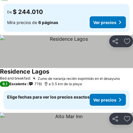
$ 244.010
De
Mira precios de
6 páginas
Ver precios
Compartir
Ag
Residence Lagos
Ver precios
Bed and breakfast
Zumo de naranja recién exprimido en el desayuno
Ver p
9,1
Excelente
778
a 0.5 km de la playa
Elige fechas para ver los precios exactos
Ver precios
Compartir
Ag