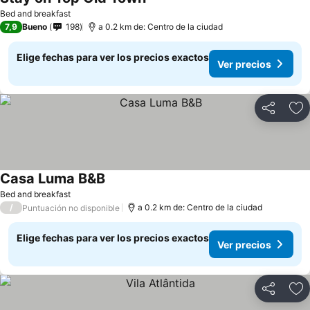
Ver precios
Bed and breakfast
7,9
Bueno
198
a 0.2 km de: Centro de la ciudad
Elige fechas para ver los precios exactos
Ver precios
Compartir
Ag
Casa Luma B&B
Ver precios
Bed and breakfast
/
a 0.2 km de: Centro de la ciudad
Puntuación no disponible
Elige fechas para ver los precios exactos
Ver precios
Compartir
Ag