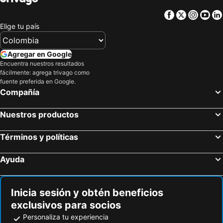
Ferragudo, bed and breakfasts
Porches, bed and breakfasts
Facebook
Twitter
Insta
Yo
Luz, bed and breakfasts
Guia, bed and breakfasts
Elige tu país
Lagoa, bed and breakfasts
Alte, bed and breakfasts
Carrapateira, bed and breakfasts
Mexilhoeira Grande, bed and breakfasts
Agregar en Google
Encuentra nuestros resultados
fácilmente: agrega trivago como
fuente preferida en Google.
Compañía
Nuestros productos
Términos y políticas
Ayuda
Inicia sesión y obtén beneficios
exclusivos para socios
Personaliza tu experiencia