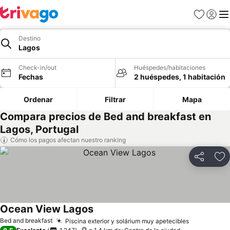
Favoritos
Iniciar 
Me
Destino
Lagos
Check-in/out
Huéspedes/habitaciones
Fechas
2 huéspedes, 1 habitación
Ordenar
Filtrar
Mapa
Compara precios de Bed and breakfast en
Lagos, Portugal
Cómo los pagos afectan nuestro ranking
Compartir
Ag
Ocean View Lagos
Ver precios
Bed and breakfast
Piscina exterior y solárium muy apetecibles
Ver precio