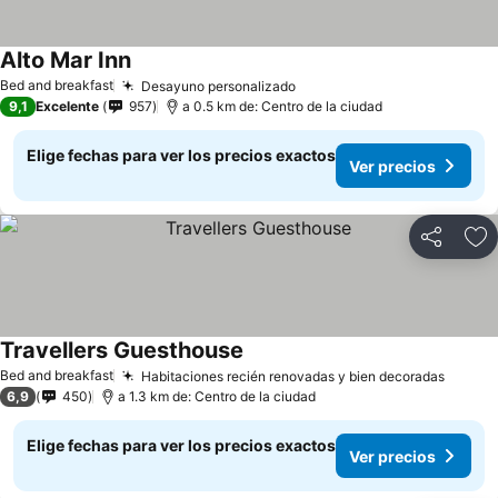
Alto Mar Inn
Ver precios
Bed and breakfast
Desayuno personalizado
Ver precios
9,1
Excelente
957
a 0.5 km de: Centro de la ciudad
Elige fechas para ver los precios exactos
Ver precios
Compartir
Ag
Travellers Guesthouse
Ver precios
Bed and breakfast
Habitaciones recién renovadas y bien decoradas
Ver pr
6,9
450
a 1.3 km de: Centro de la ciudad
Elige fechas para ver los precios exactos
Ver precios