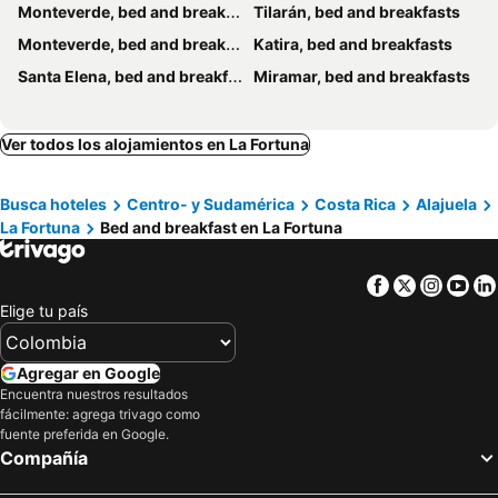
Monteverde, bed and breakfasts
Tilarán, bed and breakfasts
Monteverde, bed and breakfasts
Katira, bed and breakfasts
Santa Elena, bed and breakfasts
Miramar, bed and breakfasts
Ver todos los alojamientos en La Fortuna
Busca hoteles
Centro- y Sudamérica
Costa Rica
Alajuela
La Fortuna
Bed and breakfast en La Fortuna
Facebook
Twitter
Insta
Yo
Elige tu país
Agregar en Google
Encuentra nuestros resultados
fácilmente: agrega trivago como
fuente preferida en Google.
Compañía