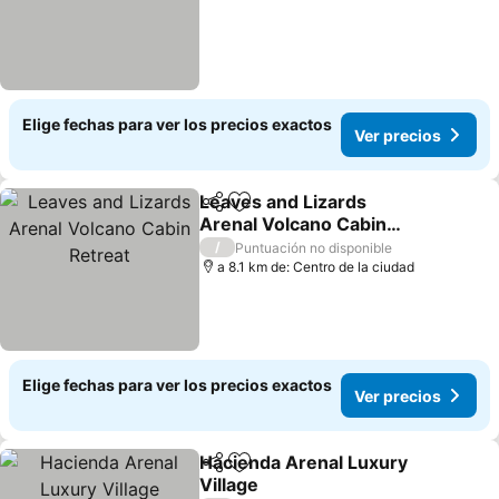
Elige fechas para ver los precios exactos
Ver precios
Leaves and Lizards
Compartir
Agregar a favoritos
Arenal Volcano Cabin
Retreat
/
Puntuación no disponible
a 8.1 km de: Centro de la ciudad
Elige fechas para ver los precios exactos
Ver precios
Hacienda Arenal Luxury
Compartir
Agregar a favoritos
Village