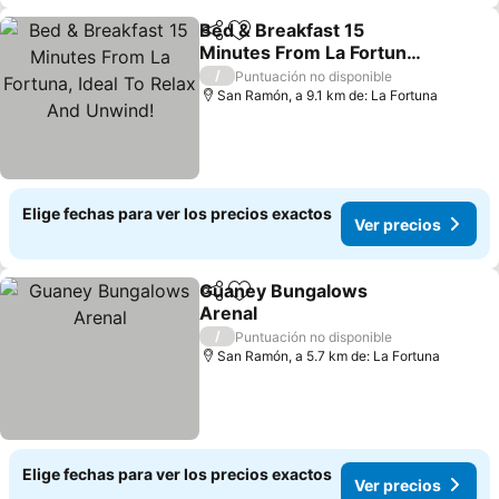
Bed & Breakfast 15
Compartir
Agregar a favoritos
Minutes From La Fortuna,
Ideal To Relax And
/
Puntuación no disponible
Unwind!
San Ramón, a 9.1 km de: La Fortuna
Elige fechas para ver los precios exactos
Ver precios
Guaney Bungalows
Compartir
Agregar a favoritos
Arenal
/
Puntuación no disponible
San Ramón, a 5.7 km de: La Fortuna
Elige fechas para ver los precios exactos
Ver precios