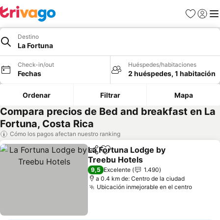
Favoritos
Iniciar 
Me
Destino
La Fortuna
Check-in/out
Huéspedes/habitaciones
Fechas
2 huéspedes, 1 habitación
Ordenar
Filtrar
Mapa
Compara precios de Bed and breakfast en La
Fortuna, Costa Rica
Cómo los pagos afectan nuestro ranking
La Fortuna Lodge by
Compartir
Agregar a favoritos
Treebu Hotels
9,5
Excelente
1.490
a 0.4 km de: Centro de la ciudad
Ubicación inmejorable en el centro