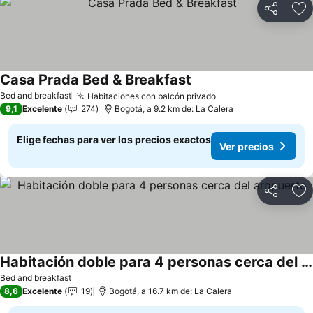
Compartir
Ag
Casa Prada Bed & Breakfast
Ver precios
Bed and breakfast
Habitaciones con balcón privado
Ver precios
9,1
Excelente
274
Bogotá, a 9.2 km de: La Calera
Elige fechas para ver los precios exactos
Ver precios
Compartir
Ag
Habitación doble para 4 personas cerca del aropuerto
Ver precios
Bed and breakfast
8,6
Excelente
19
Bogotá, a 16.7 km de: La Calera