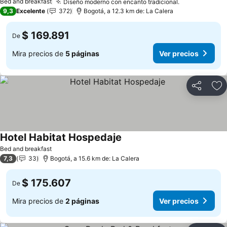
Bed and breakfast
Diseño moderno con encanto tradicional.
Ver precios
9,3
Excelente
372
Bogotá, a 12.3 km de: La Calera
$ 169.891
De
Mira precios de
5 páginas
Ver precios
Compartir
Ag
Hotel Habitat Hospedaje
Ver precios
Bed and breakfast
7,3
33
Bogotá, a 15.6 km de: La Calera
$ 175.607
De
Mira precios de
2 páginas
Ver precios