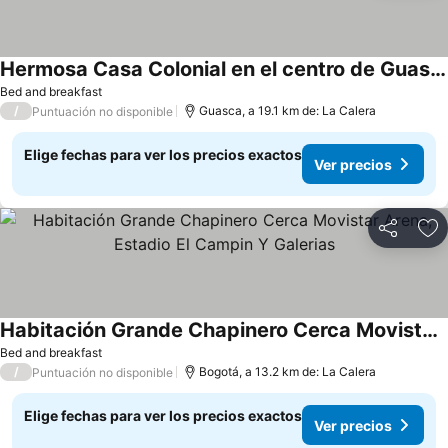
Hermosa Casa Colonial en el centro de Guasca
Ver precios
Bed and breakfast
/
Guasca, a 19.1 km de: La Calera
Puntuación no disponible
Elige fechas para ver los precios exactos
Ver precios
Compartir
Ag
Habitación Grande Chapinero Cerca Movistar Arena, Estadio El Campin Y Galerias
Ver precios
Bed and breakfast
/
Bogotá, a 13.2 km de: La Calera
Puntuación no disponible
Elige fechas para ver los precios exactos
Ver precios