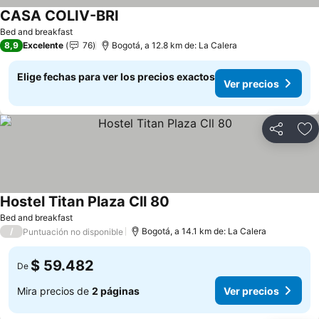
CASA COLIV-BRI
Ver precios
Bed and breakfast
8,9
Excelente
76
Bogotá, a 12.8 km de: La Calera
Elige fechas para ver los precios exactos
Ver precios
Compartir
Ag
Hostel Titan Plaza Cll 80
Ver precios
Bed and breakfast
/
Bogotá, a 14.1 km de: La Calera
Puntuación no disponible
$ 59.482
De
Mira precios de
2 páginas
Ver precios