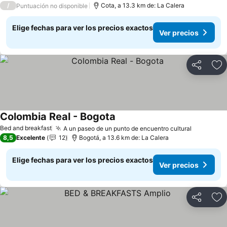
/
Cota, a 13.3 km de: La Calera
Puntuación no disponible
Elige fechas para ver los precios exactos
Ver precios
Compartir
Ag
Colombia Real - Bogota
Ver precios
Bed and breakfast
A un paseo de un punto de encuentro cultural
Ver preci
8,5
Excelente
12
Bogotá, a 13.6 km de: La Calera
Elige fechas para ver los precios exactos
Ver precios
Compartir
Ag