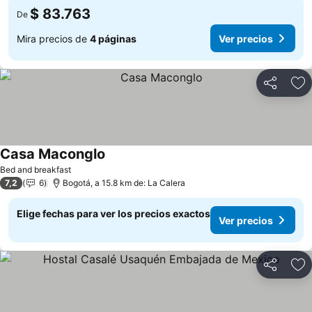
$ 83.763
De
Mira precios de
4 páginas
Ver precios
Compartir
Ag
Casa Maconglo
Ver precios
Bed and breakfast
7,2
6
Bogotá, a 15.8 km de: La Calera
Elige fechas para ver los precios exactos
Ver precios
Compartir
Ag