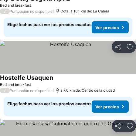
Ver precios
Bed and breakfast
/
Cota, a 18.1 km de: La Calera
Puntuación no disponible
Elige fechas para ver los precios exactos
Ver precios
Compartir
Ag
Hostelfc Usaquen
Ver precios
Bed and breakfast
/
a 7.0 km de: Centro de la ciudad
Puntuación no disponible
Elige fechas para ver los precios exactos
Ver precios
Compartir
Ag