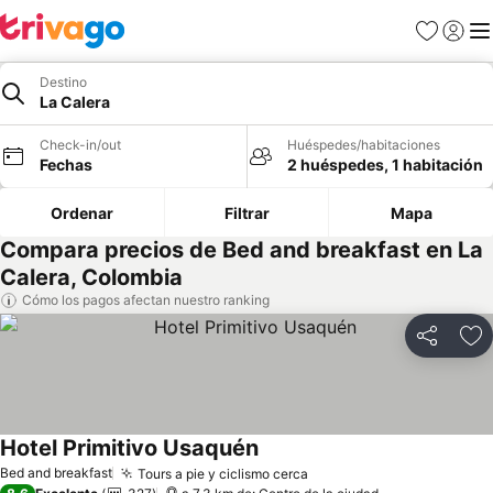
Favoritos
Iniciar 
Me
Destino
La Calera
Check-in/out
Huéspedes/habitaciones
Fechas
2 huéspedes, 1 habitación
Ordenar
Filtrar
Mapa
Compara precios de Bed and breakfast en La
Calera, Colombia
Cómo los pagos afectan nuestro ranking
Compartir
Ag
Hotel Primitivo Usaquén
Ver precios
Bed and breakfast
Tours a pie y ciclismo cerca
Ver precios