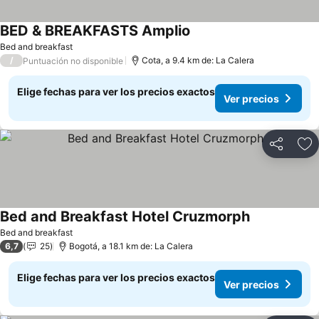
BED & BREAKFASTS Amplio
Ver precios
Bed and breakfast
/
Cota, a 9.4 km de: La Calera
Puntuación no disponible
Elige fechas para ver los precios exactos
Ver precios
Compartir
Ag
Bed and Breakfast Hotel Cruzmorph
Ver precios
Bed and breakfast
6,7
25
Bogotá, a 18.1 km de: La Calera
Elige fechas para ver los precios exactos
Ver precios