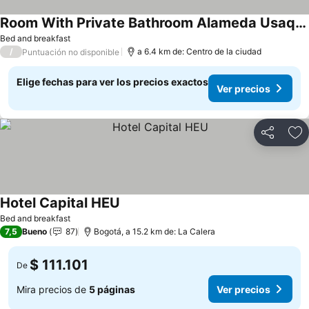
Room With Private Bathroom Alameda UsaquÉn 135
Ver precios
Bed and breakfast
/
a 6.4 km de: Centro de la ciudad
Puntuación no disponible
Elige fechas para ver los precios exactos
Ver precios
Compartir
Ag
Hotel Capital HEU
Ver precios
Bed and breakfast
7,5
Bueno
87
Bogotá, a 15.2 km de: La Calera
$ 111.101
De
Mira precios de
5 páginas
Ver precios