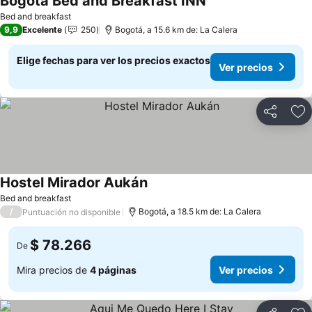
Bogotá Bed and Breakfast INN
Ver precios
Bed and breakfast
9,9
Excelente
250
Bogotá, a 15.6 km de: La Calera
Elige fechas para ver los precios exactos
Ver precios
Compartir
Ag
Hostel Mirador Aukán
Ver precios
Bed and breakfast
/
Bogotá, a 18.5 km de: La Calera
Puntuación no disponible
$ 78.266
De
Mira precios de
4 páginas
Ver precios