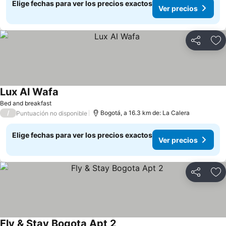
Elige fechas para ver los precios exactos
Ver precios
Compartir
Ag
Lux Al Wafa
Ver precios
Bed and breakfast
/
Bogotá, a 16.3 km de: La Calera
Puntuación no disponible
Elige fechas para ver los precios exactos
Ver precios
Compartir
Ag
Fly & Stay Bogota Apt 2