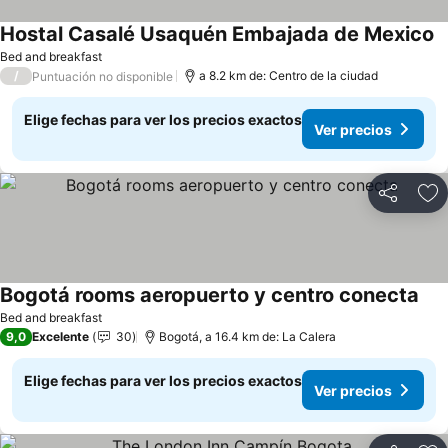
Hostal Casalé Usaquén Embajada de Mexico
V
Bed and breakfast
/
a 8.2 km de: Centro de la ciudad
Puntuación no disponible
Elige fechas para ver los precios exactos
Ver precios
Compartir
Ag
Bogotá rooms aeropuerto y centro conecta
Ver
Bed and breakfast
9,0
Excelente
30
Bogotá, a 16.4 km de: La Calera
Elige fechas para ver los precios exactos
Ver precios