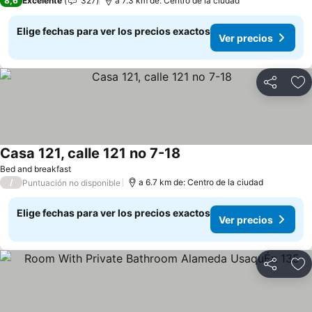
8,6
Excelente
327
a 7.3 km de: Centro de la ciudad
Elige fechas para ver los precios exactos
Ver precios
Compartir
Ag
Casa 121, calle 121 no 7-18
Ver precios
Bed and breakfast
/
a 6.7 km de: Centro de la ciudad
Puntuación no disponible
Elige fechas para ver los precios exactos
Ver precios
Compartir
Ag