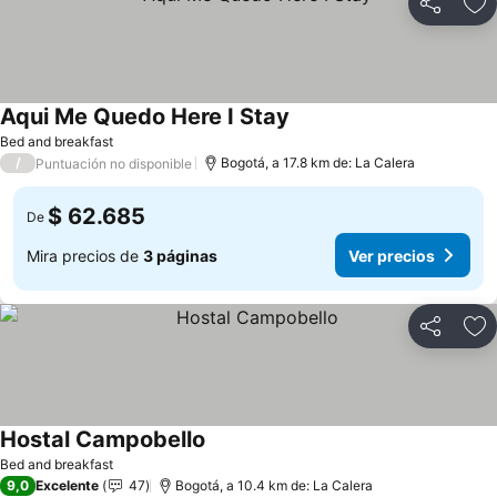
Compartir
Ag
Aqui Me Quedo Here I Stay
Ver precios
Bed and breakfast
/
Bogotá, a 17.8 km de: La Calera
Puntuación no disponible
$ 62.685
De
Mira precios de
3 páginas
Ver precios
Compartir
Ag
Hostal Campobello
Ver precios
Bed and breakfast
9,0
Excelente
47
Bogotá, a 10.4 km de: La Calera