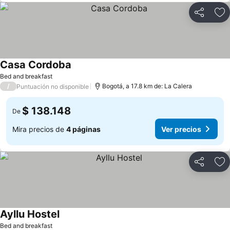
Compartir
Ag
Casa Cordoba
Ver precios
Bed and breakfast
/
Bogotá, a 17.8 km de: La Calera
Puntuación no disponible
$ 138.148
De
Mira precios de
4 páginas
Ver precios
Compartir
Ag
Ayllu Hostel
Ver precios
Bed and breakfast