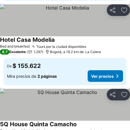
Compartir
Ag
Hotel Casa Modelia
Ver precios
Bed and breakfast
Tours por la ciudad disponibles
Ver precios
8,7
Excelente
1.297
Bogotá, a 18.2 km de: La Calera
$ 155.622
De
Mira precios de
2 páginas
Ver precios
Compartir
Ag
5Q House Quinta Camacho
Ver precios