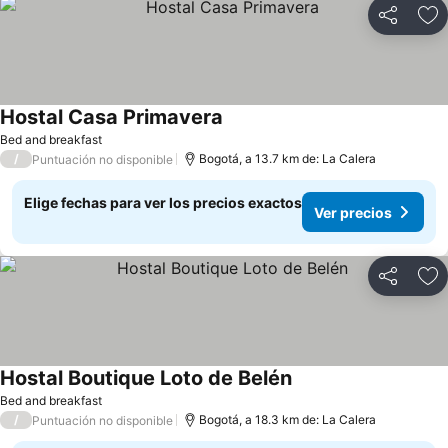
Compartir
Ag
Hostal Casa Primavera
Ver precios
Bed and breakfast
/
Bogotá, a 13.7 km de: La Calera
Puntuación no disponible
Elige fechas para ver los precios exactos
Ver precios
Compartir
Ag
Hostal Boutique Loto de Belén
Ver precios
Bed and breakfast
/
Bogotá, a 18.3 km de: La Calera
Puntuación no disponible