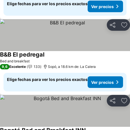
Elige fechas para ver los precios exactos
Ver precios
Compartir
Ag
B&B El pedregal
Ver precios
Bed and breakfast
9,6
Excelente
133
Sopó, a 18.6 km de: La Calera
Elige fechas para ver los precios exactos
Ver precios
Compartir
Ag