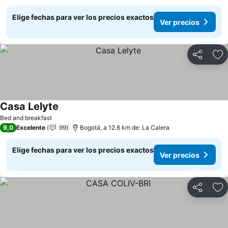
Elige fechas para ver los precios exactos
Ver precios
Compartir
Ag
Casa Lelyte
Ver precios
Bed and breakfast
9,0
Excelente
99
Bogotá, a 12.6 km de: La Calera
Elige fechas para ver los precios exactos
Ver precios
Compartir
Ag