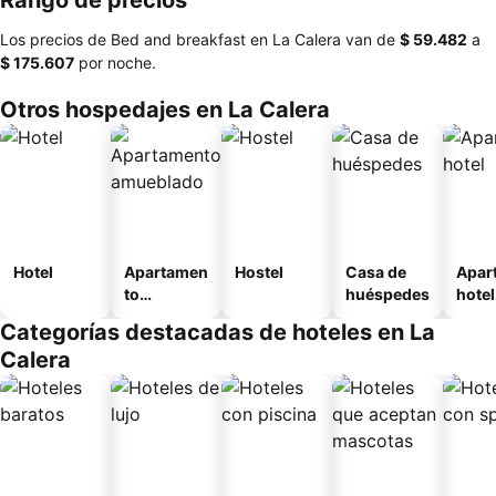
Rango de precios
Los precios de Bed and breakfast en La Calera van de
‎$ 59.482
a
‎$ 175.607
por noche.
Otros hospedajes en La Calera
Hotel
Apartamen
Hostel
Casa de
Apar
to
huéspedes
hotel
amueblad
Categorías destacadas de hoteles en La
o
Calera