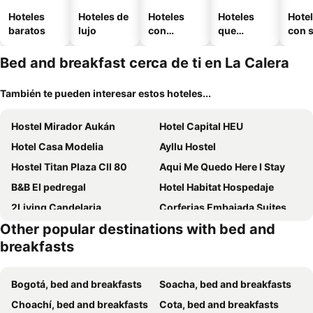
Hoteles
Hoteles de
Hoteles
Hoteles
Hote
baratos
lujo
con
que
con 
piscina
aceptan
mascotas
Bed and breakfast cerca de ti en La Calera
También te pueden interesar estos hoteles...
Hostel Mirador Aukán
Hotel Capital HEU
Hotel Casa Modelia
Ayllu Hostel
Hostel Titan Plaza Cll 80
Aqui Me Quedo Here I Stay
B&B El pedregal
Hotel Habitat Hospedaje
2Living Candelaria
Corferias Embajada Suites
Other popular destinations with bed and
Hotel Primitivo Usaquén
Hostelfc Santa Barbara
breakfasts
Casa Cordoba
Hostal Casalé Usaquén Embajada de Mexico
5Q House Quinta Camacho
El Tikki Haus
Bogotá, bed and breakfasts
Soacha, bed and breakfasts
Hostelfc Movistar57
Hostelfc Usaquen
Choachí, bed and breakfasts
Cota, bed and breakfasts
Hostal Casa Primavera
Hostel Villa luz tu sitio