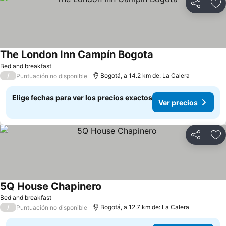
Compartir
Ag
The London Inn Campín Bogota
Ver precios
Bed and breakfast
/
Bogotá, a 14.2 km de: La Calera
Puntuación no disponible
Elige fechas para ver los precios exactos
Ver precios
Compartir
Ag
5Q House Chapinero
Ver precios
Bed and breakfast
/
Bogotá, a 12.7 km de: La Calera
Puntuación no disponible