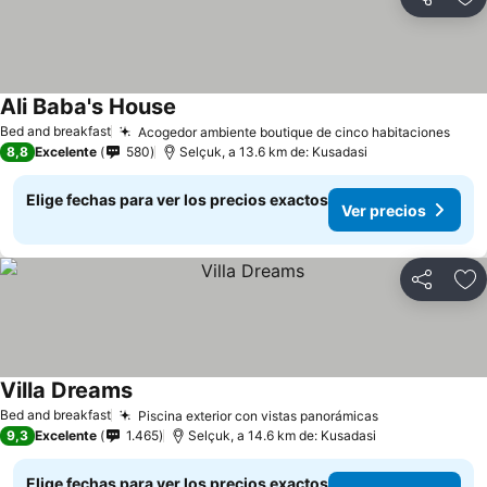
Compartir
Ag
Ali Baba's House
Bed and breakfast
Acogedor ambiente boutique de cinco habitaciones
8,8
Excelente
580
Selçuk, a 13.6 km de: Kusadasi
Elige fechas para ver los precios exactos
Ver precios
Compartir
Ag
Villa Dreams
Bed and breakfast
Piscina exterior con vistas panorámicas
9,3
Excelente
1.465
Selçuk, a 14.6 km de: Kusadasi
Elige fechas para ver los precios exactos