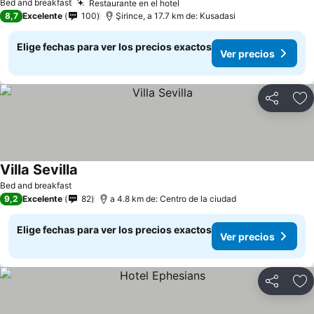
Bed and breakfast
Restaurante en el hotel
8,7
Excelente
100
Şirince, a 17.7 km de: Kusadasi
Elige fechas para ver los precios exactos
Ver precios
Compartir
Ag
Villa Sevilla
Bed and breakfast
9,2
Excelente
82
a 4.8 km de: Centro de la ciudad
Elige fechas para ver los precios exactos
Ver precios
Compartir
Ag