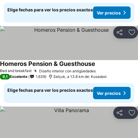
Elige fechas para ver los precios exactos
Ver precios
Compartir
Ag
Homeros Pension & Guesthouse
Bed and breakfast
Diseño interior con antigüedades
9,1
Excelente
1.639
Selçuk, a 13.8 km de: Kusadasi
Elige fechas para ver los precios exactos
Ver precios
Compartir
Ag