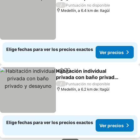
Compartir
Agregar a favoritos
Ver precios
/
Puntuación no disponible
Medellín, a 6.4 km de: Itagüí
Elige fechas para ver los precios exactos
Ver precios
Habitación individual
Compartir
Agregar a favoritos
privada con baño privado
y desayuno
Ver precios
/
Puntuación no disponible
Medellín, a 6.2 km de: Itagüí
Elige fechas para ver los precios exactos
Ver precios