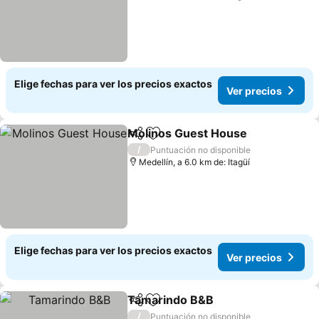
Elige fechas para ver los precios exactos
Ver precios
Molinos Guest House
Compartir
Agregar a favoritos
Ver 
/
Puntuación no disponible
Medellín, a 6.0 km de: Itagüí
Elige fechas para ver los precios exactos
Ver precios
Tamarindo B&B
Compartir
Agregar a favoritos
Ver precio
/
Puntuación no disponible