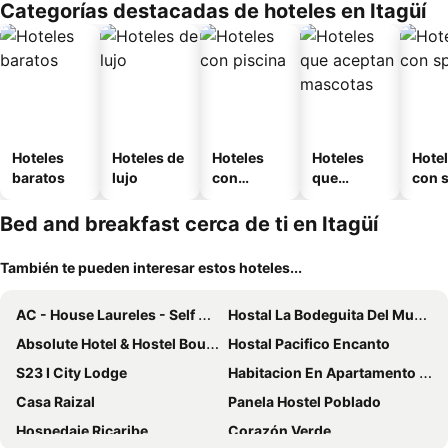
Categorías destacadas de hoteles en Itagüí
o
Hoteles
Hoteles de
Hoteles
Hoteles
Hote
baratos
lujo
con
que
con 
piscina
aceptan
mascotas
Bed and breakfast cerca de ti en Itagüí
También te pueden interesar estos hoteles...
AC - House Laureles - Self Checking
Hostal La Bodeguita Del Mundo Laureles
Absolute Hotel & Hostel Boutique
Hostal Pacifico Encanto
S23 I City Lodge
Habitacion En Apartamento Cerca A Parque De Bello Antioquia
Casa Raizal
Panela Hostel Poblado
Hospedaje Ricaribe
Corazón Verde