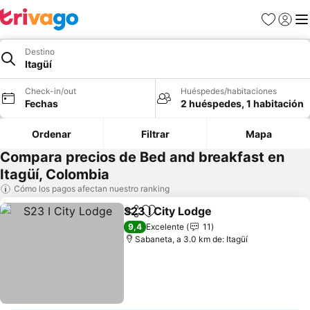
Favoritos
Iniciar 
Me
Destino
Itagüí
Check-in/out
Huéspedes/habitaciones
Fechas
2 huéspedes, 1 habitación
Ordenar
Filtrar
Mapa
Compara precios de Bed and breakfast en
Itagüí, Colombia
Cómo los pagos afectan nuestro ranking
S23 I City Lodge
Compartir
Agregar a favoritos
Ver precio
9,4
Excelente
11
Sabaneta, a 3.0 km de: Itagüí