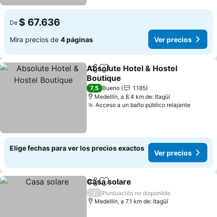
$ 67.636
De
Mira precios de
4 páginas
Ver precios
Absolute Hotel & Hostel
Compartir
Agregar a favoritos
Boutique
Ver precios
7,5
Bueno
1.185
Medellín, a 8.4 km de: Itagüí
Acceso a un baño público relajante
Ver pre
Elige fechas para ver los precios exactos
Ver precios
Casa solare
Compartir
Agregar a favoritos
Ver precios
/
Puntuación no disponible
Medellín, a 7.1 km de: Itagüí