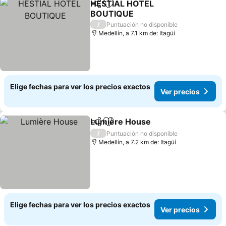
HESTIAL HOTEL
Compartir
Agregar a favoritos
BOUTIQUE
Ver precios
/
Puntuación no disponible
Medellín, a 7.1 km de: Itagüí
Elige fechas para ver los precios exactos
Ver precios
Lumière House
Compartir
Agregar a favoritos
Ver precio
/
Puntuación no disponible
Medellín, a 7.2 km de: Itagüí
Elige fechas para ver los precios exactos
Ver precios