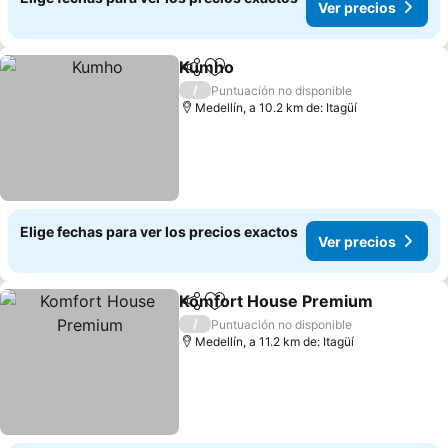
Ver precios
Kumho
Compartir
Agregar a favoritos
Ver precios
/
Puntuación no disponible
Medellín, a 10.2 km de: Itagüí
Elige fechas para ver los precios exactos
Ver precios
Komfort House Premium
Compartir
Agregar a favoritos
V
/
Puntuación no disponible
Medellín, a 11.2 km de: Itagüí