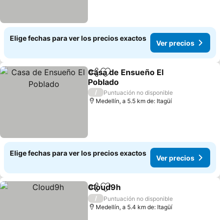
Elige fechas para ver los precios exactos
Ver precios
Casa de Ensueño El
Compartir
Agregar a favoritos
Poblado
Ver precios
/
Puntuación no disponible
Medellín, a 5.5 km de: Itagüí
Elige fechas para ver los precios exactos
Ver precios
Cloud9h
Compartir
Agregar a favoritos
Ver precios
/
Puntuación no disponible
Medellín, a 5.4 km de: Itagüí