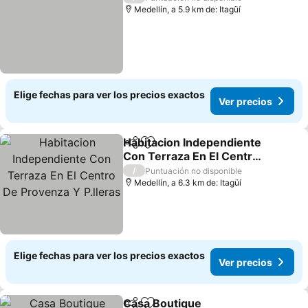
Medellín, a 5.9 km de: Itagüí
Elige fechas para ver los precios exactos
Ver precios
Habitacion Independiente
Compartir
Agregar a favoritos
Con Terraza En El Centro
De Provenza Y P.lleras
Ver precios
/
Puntuación no disponible
Medellín, a 6.3 km de: Itagüí
Elige fechas para ver los precios exactos
Ver precios
Casa Boutique