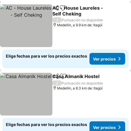
AC - House Laureles -
Compartir
Agregar a favoritos
Self Cheking
Ver precios
/
Puntuación no disponible
Medellín, a 9.9 km de: Itagüí
Elige fechas para ver los precios exactos
Ver precios
Casa Almanik Hostel
Compartir
Agregar a favoritos
Ver p
/
Puntuación no disponible
Medellín, a 8.3 km de: Itagüí
Elige fechas para ver los precios exactos
Ver precios