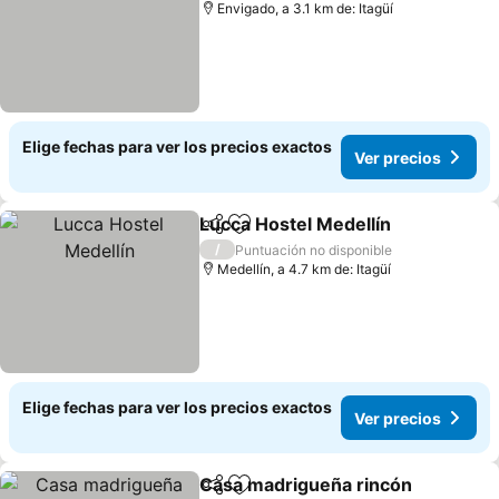
Envigado, a 3.1 km de: Itagüí
Elige fechas para ver los precios exactos
Ver precios
Lucca Hostel Medellín
Compartir
Agregar a favoritos
Ver 
/
Puntuación no disponible
Medellín, a 4.7 km de: Itagüí
Elige fechas para ver los precios exactos
Ver precios
Casa madrigueña rincón
Compartir
Agregar a favoritos