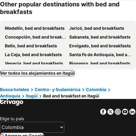
Other popular destinations with bed and
Komfort House Premium
Casa Aurea
breakfasts
Casa Selva
Casa Yotama Estadio
Nuevo Almendros
Lumière House
Medellín, bed and breakfasts
Jericó, bed and breakfasts
Olivo House Casa Hotel
Private Room Sabaneta
Concepción, bed and breakfasts
Sabaneta, bed and breakfasts
Hospedaje San Diego
Casa Almanik Hostel
Bello, bed and breakfasts
Envigado, bed and breakfasts
Verde Primavera
Mayorca Homestay
La Ceja, bed and breakfasts
Santa Fe de Antioquia, bed and breakfasts
Lucca Hostel Medellín
Bluelux Med - B&B
Venecia, bed and breakfasts
Rionegro, bed and breakfasts
Hermosa habitacion con excelente ubicacion
Roomies House By Rincon Medellin Sj
Marinilla, bed and breakfasts
Ver todos los alojamientos en Itagüí
Casa Amplia En Medellín
Coliving Laureles Habitaciones Con Baño Privado
U De Antioquia Bed And Breakfast
AC - House Laureles - Self Cheking
Busca hoteles
Centro- y Sudamérica
Colombia
Coliving Compostela
Executive Suite - Llanogrande
Antioquia
Itagüí
Bed and breakfast en Itagüí
Facebook
Twitter
Insta
Yo
Elige tu país
Agregar en Google