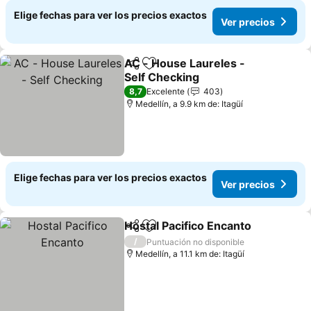
Elige fechas para ver los precios exactos
Ver precios
AC - House Laureles -
Compartir
Agregar a favoritos
Self Checking
Ver precios
8,7
Excelente
403
Medellín, a 9.9 km de: Itagüí
Elige fechas para ver los precios exactos
Ver precios
Hostal Pacifico Encanto
Compartir
Agregar a favoritos
Ve
/
Puntuación no disponible
Medellín, a 11.1 km de: Itagüí