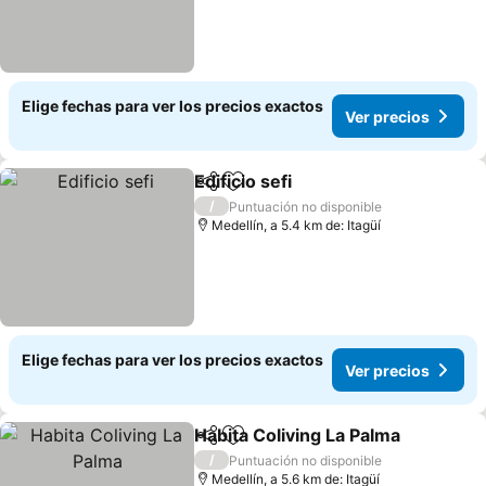
Elige fechas para ver los precios exactos
Ver precios
Edificio sefi
Compartir
Agregar a favoritos
Ver precios
/
Puntuación no disponible
Medellín, a 5.4 km de: Itagüí
Elige fechas para ver los precios exactos
Ver precios
Habita Coliving La Palma
Compartir
Agregar a favoritos
Ve
/
Puntuación no disponible
Medellín, a 5.6 km de: Itagüí