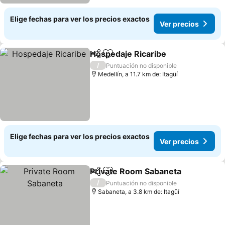
Elige fechas para ver los precios exactos
Ver precios
Hospedaje Ricaribe
Compartir
Agregar a favoritos
Ver pr
/
Puntuación no disponible
Medellín, a 11.7 km de: Itagüí
Elige fechas para ver los precios exactos
Ver precios
Private Room Sabaneta
Compartir
Agregar a favoritos
Ver
/
Puntuación no disponible
Sabaneta, a 3.8 km de: Itagüí