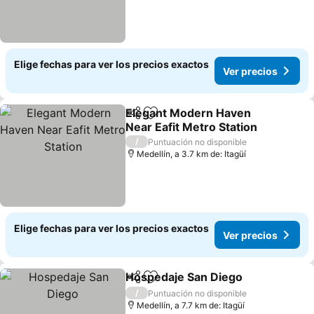
Elige fechas para ver los precios exactos
Ver precios
Elegant Modern Haven
Compartir
Agregar a favoritos
Near Eafit Metro Station
Ver precios
/
Puntuación no disponible
Medellín, a 3.7 km de: Itagüí
Elige fechas para ver los precios exactos
Ver precios
Hospedaje San Diego
Compartir
Agregar a favoritos
Ver 
/
Puntuación no disponible
Medellín, a 7.7 km de: Itagüí