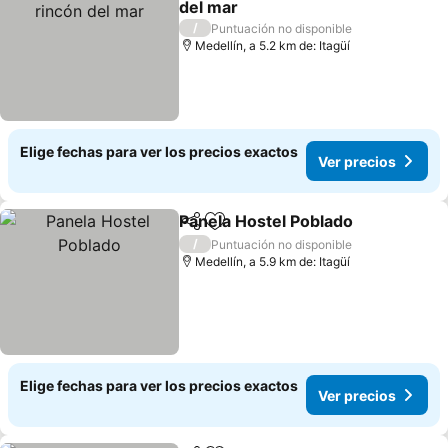
del mar
Ver precios
/
Puntuación no disponible
Medellín, a 5.2 km de: Itagüí
Elige fechas para ver los precios exactos
Ver precios
Panela Hostel Poblado
Compartir
Agregar a favoritos
Ver 
/
Puntuación no disponible
Medellín, a 5.9 km de: Itagüí
Elige fechas para ver los precios exactos
Ver precios