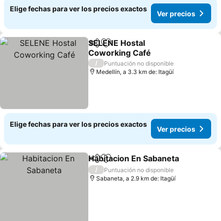
Elige fechas para ver los precios exactos
Ver precios
SELENE Hostal
Compartir
Agregar a favoritos
Coworking Café
Ver precios
/
Puntuación no disponible
Medellín, a 3.3 km de: Itagüí
Elige fechas para ver los precios exactos
Ver precios
Habitacion En Sabaneta
Compartir
Agregar a favoritos
Ve
/
Puntuación no disponible
Sabaneta, a 2.9 km de: Itagüí