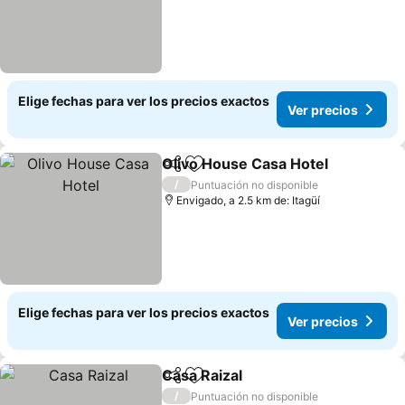
Elige fechas para ver los precios exactos
Ver precios
Olivo House Casa Hotel
Compartir
Agregar a favoritos
Ve
/
Puntuación no disponible
Envigado, a 2.5 km de: Itagüí
Elige fechas para ver los precios exactos
Ver precios
Casa Raizal
Compartir
Agregar a favoritos
Ver precios
/
Puntuación no disponible