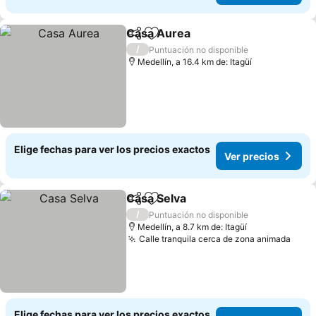
Casa Aurea
Compartir
Agregar a favoritos
Ver precios
/
Puntuación no disponible
Medellín, a 16.4 km de: Itagüí
Elige fechas para ver los precios exactos
Ver precios
Casa Selva
Compartir
Agregar a favoritos
Ver precios
/
Puntuación no disponible
Medellín, a 8.7 km de: Itagüí
Calle tranquila cerca de zona animada
Ver 
Elige fechas para ver los precios exactos