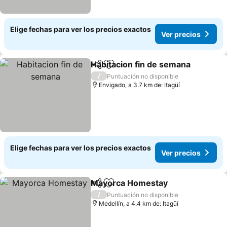
Elige fechas para ver los precios exactos
Ver precios
Habitacion fin de semana
Compartir
Agregar a favoritos
V
/
Puntuación no disponible
Envigado, a 3.7 km de: Itagüí
Elige fechas para ver los precios exactos
Ver precios
Mayorca Homestay
Compartir
Agregar a favoritos
Ver pr
/
Puntuación no disponible
Medellín, a 4.4 km de: Itagüí