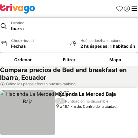
Favoritos
Iniciar 
Me
Destino
Ibarra
Check-in/out
Huéspedes/habitaciones
Fechas
2 huéspedes, 1 habitación
Ordenar
Filtrar
Mapa
Compara precios de Bed and breakfast en
Ibarra, Ecuador
Cómo los pagos afectan nuestro ranking
Hacienda La Merced Baja
Compartir
Agregar a favoritos
/
Puntuación no disponible
a 19.1 km de: Centro de la ciudad