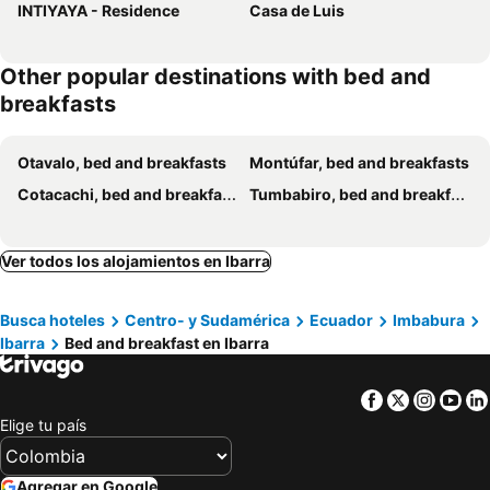
INTIYAYA - Residence
Casa de Luis
Other popular destinations with bed and
breakfasts
Otavalo, bed and breakfasts
Montúfar, bed and breakfasts
Cotacachi, bed and breakfasts
Tumbabiro, bed and breakfasts
Ver todos los alojamientos en Ibarra
Busca hoteles
Centro- y Sudamérica
Ecuador
Imbabura
Ibarra
Bed and breakfast en Ibarra
Facebook
Twitter
Insta
Yo
Elige tu país
Agregar en Google