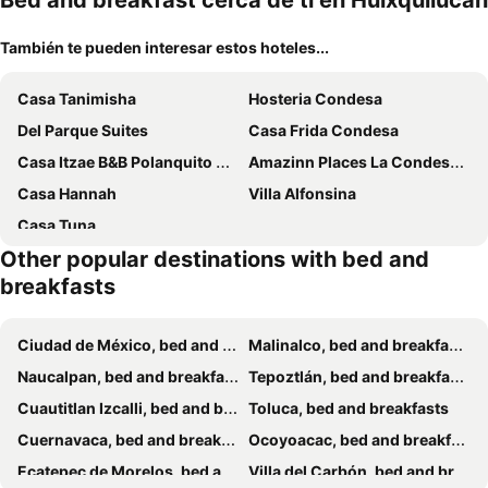
Bed and breakfast cerca de ti en Huixquilucan
También te pueden interesar estos hoteles...
Casa Tanimisha
Hosteria Condesa
Del Parque Suites
Casa Frida Condesa
Casa Itzae B&B Polanquito Dog Friendly
Amazinn Places La Condesa Roma
Casa Hannah
Villa Alfonsina
Casa Tuna
Other popular destinations with bed and
breakfasts
Ciudad de México, bed and breakfasts
Malinalco, bed and breakfasts
Naucalpan, bed and breakfasts
Tepoztlán, bed and breakfasts
Cuautitlan Izcalli, bed and breakfasts
Toluca, bed and breakfasts
Cuernavaca, bed and breakfasts
Ocoyoacac, bed and breakfasts
Ecatepec de Morelos, bed and breakfasts
Villa del Carbón, bed and breakfasts