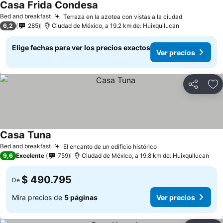
Casa Frida Condesa
Bed and breakfast
Terraza en la azotea con vistas a la ciudad
6,2
285
Ciudad de México, a 19.2 km de: Huixquilucan
Elige fechas para ver los precios exactos
Ver precios
Compartir
Ag
Casa Tuna
Bed and breakfast
El encanto de un edificio histórico
9,6
Excelente
759
Ciudad de México, a 19.8 km de: Huixquilucan
$ 490.795
De
Mira precios de
5 páginas
Ver precios