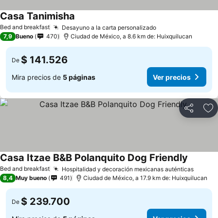
Casa Tanimisha
Bed and breakfast
Desayuno a la carta personalizado
7,9
Bueno
470
Ciudad de México, a 8.6 km de: Huixquilucan
$ 141.526
De
Mira precios de
5 páginas
Ver precios
Compartir
Ag
Casa Itzae B&B Polanquito Dog Friendly
Bed and breakfast
Hospitalidad y decoración mexicanas auténticas
8,4
Muy bueno
491
Ciudad de México, a 17.9 km de: Huixquilucan
$ 239.700
De