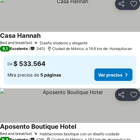
Compartir
Ag
Casa Hannah
Bed and breakfast
Diseño moderno y elegante
9,1
Excelente
340
Ciudad de México, a 19.6 km de: Huixquilucan
$ 533.564
De
Mira precios de
5 páginas
Ver precios
Compartir
Ag
Aposento Boutique Hotel
Bed and breakfast
Habitaciones boutique con un diseño cuidado
9,4
Excelente
109
Ciudad de México, a 19.1 km de: Huixquilucan