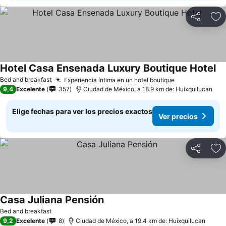
Compartir
Ag
Hotel Casa Ensenada Luxury Boutique Hotel
Bed and breakfast
Experiencia íntima en un hotel boutique
9,4
Excelente
357
Ciudad de México, a 18.9 km de: Huixquilucan
Elige fechas para ver los precios exactos
Ver precios
Compartir
Ag
Casa Juliana Pensión
Bed and breakfast
9,2
Excelente
8
Ciudad de México, a 19.4 km de: Huixquilucan