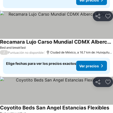
Ver precios
Compartir
Ag
Recamara Lujo Carso Mundial CDMX Alberca & Gym
Bed and breakfast
/
Ciudad de México, a 16.7 km de: Huixquilucan
Puntuación no disponible
Elige fechas para ver los precios exactos
Ver precios
Compartir
Ag
Coyotito Beds San Angel Estancias Flexibles