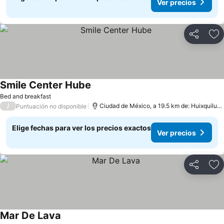
Ver precios
Compartir
Ag
Smile Center Hube
Bed and breakfast
/
Ciudad de México, a 19.5 km de: Huixquilucan
Puntuación no disponible
Elige fechas para ver los precios exactos
Ver precios
Compartir
Ag
Mar De Lava