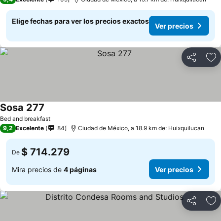
Elige fechas para ver los precios exactos
Ver precios
Compartir
Ag
Sosa 277
Bed and breakfast
9,2
Excelente
84
Ciudad de México, a 18.9 km de: Huixquilucan
$ 714.279
De
Mira precios de
4 páginas
Ver precios
Compartir
Ag