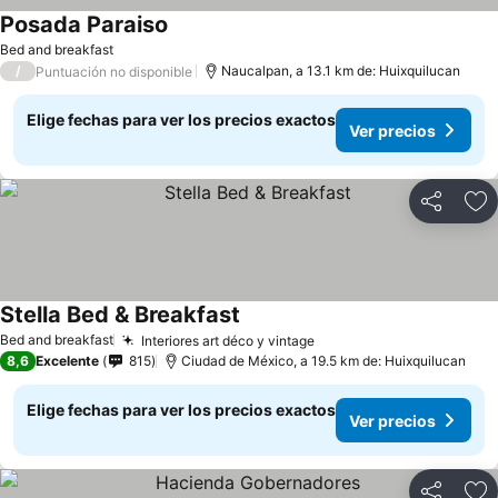
Posada Paraiso
Bed and breakfast
/
Naucalpan, a 13.1 km de: Huixquilucan
Puntuación no disponible
Elige fechas para ver los precios exactos
Ver precios
Compartir
Ag
Stella Bed & Breakfast
Bed and breakfast
Interiores art déco y vintage
8,6
Excelente
815
Ciudad de México, a 19.5 km de: Huixquilucan
Elige fechas para ver los precios exactos
Ver precios