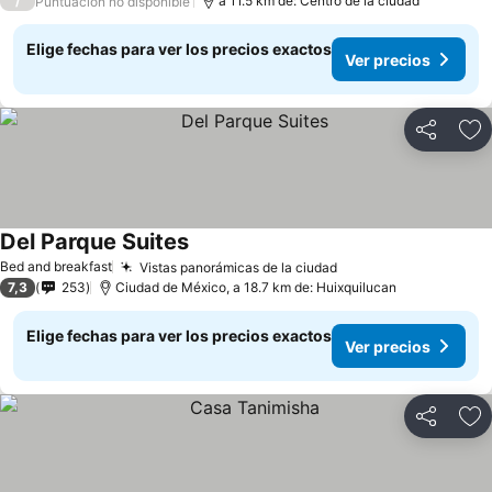
/
a 11.5 km de: Centro de la ciudad
Puntuación no disponible
Elige fechas para ver los precios exactos
Ver precios
Compartir
Ag
Del Parque Suites
Bed and breakfast
Vistas panorámicas de la ciudad
7,3
253
Ciudad de México, a 18.7 km de: Huixquilucan
Elige fechas para ver los precios exactos
Ver precios
Compartir
Ag