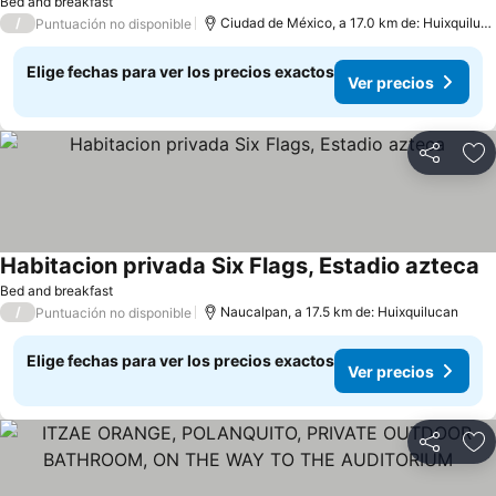
Bed and breakfast
/
Ciudad de México, a 17.0 km de: Huixquilucan
Puntuación no disponible
Elige fechas para ver los precios exactos
Ver precios
Compartir
Ag
Habitacion privada Six Flags, Estadio azteca
Bed and breakfast
/
Naucalpan, a 17.5 km de: Huixquilucan
Puntuación no disponible
Elige fechas para ver los precios exactos
Ver precios
Compartir
Ag