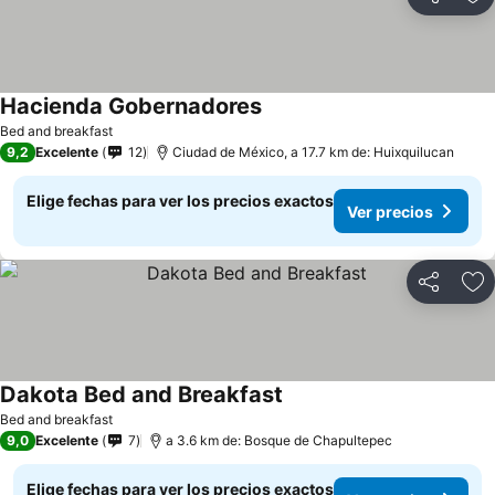
Compartir
Ag
Hacienda Gobernadores
Bed and breakfast
9,2
Excelente
12
Ciudad de México, a 17.7 km de: Huixquilucan
Elige fechas para ver los precios exactos
Ver precios
Compartir
Ag
Dakota Bed and Breakfast
Bed and breakfast
9,0
Excelente
7
a 3.6 km de: Bosque de Chapultepec
Elige fechas para ver los precios exactos