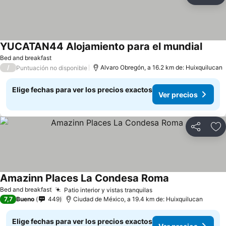
Ag
YUCATAN44 Alojamiento para el mundial
Bed and breakfast
/
Alvaro Obregón, a 16.2 km de: Huixquilucan
Puntuación no disponible
Elige fechas para ver los precios exactos
Ver precios
Compartir
Ag
Amazinn Places La Condesa Roma
Bed and breakfast
Patio interior y vistas tranquilas
7,7
Bueno
449
Ciudad de México, a 19.4 km de: Huixquilucan
Elige fechas para ver los precios exactos