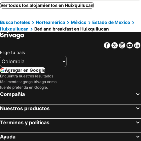
Nezahualcóyotl, bed and breakfasts
Zinacantepec, bed and breakfasts
Ver todos los alojamientos en Huixquilucan
Busca hoteles
Norteamérica
México
Estado de Mexico
Huixquilucan
Bed and breakfast en Huixquilucan
Facebook
Twitter
Insta
Yo
Elige tu país
Agregar en Google
Encuentra nuestros resultados
fácilmente: agrega trivago como
fuente preferida en Google.
Compañía
Nuestros productos
Términos y políticas
Ayuda