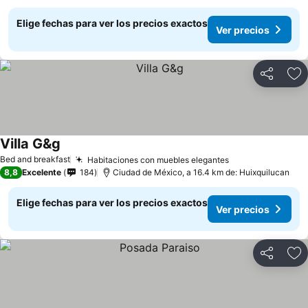
Elige fechas para ver los precios exactos
Ver precios
Compartir
Ag
Villa G&g
Bed and breakfast
Habitaciones con muebles elegantes
8,8
Excelente
184
Ciudad de México, a 16.4 km de: Huixquilucan
Elige fechas para ver los precios exactos
Ver precios
Compartir
Ag