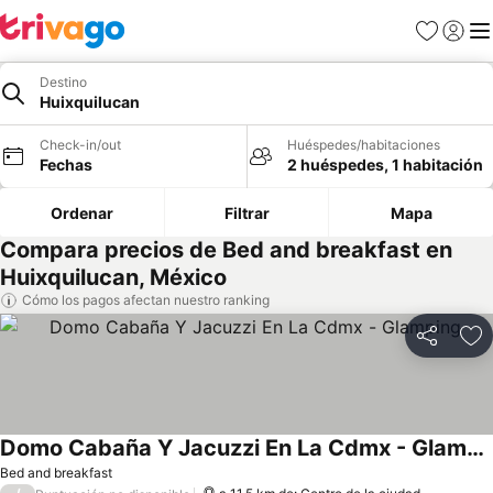
Favoritos
Iniciar 
Me
Destino
Huixquilucan
Check-in/out
Huéspedes/habitaciones
Fechas
2 huéspedes, 1 habitación
Ordenar
Filtrar
Mapa
Compara precios de Bed and breakfast en
Huixquilucan, México
Cómo los pagos afectan nuestro ranking
Compartir
Ag
Domo Cabaña Y Jacuzzi En La Cdmx - Glamping
Bed and breakfast