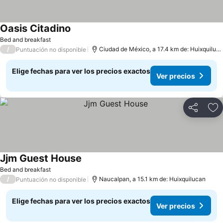
Oasis Citadino
Bed and breakfast
/
Ciudad de México, a 17.4 km de: Huixquilucan
Puntuación no disponible
Elige fechas para ver los precios exactos
Ver precios
Compartir
Ag
Jjm Guest House
Bed and breakfast
/
Naucalpan, a 15.1 km de: Huixquilucan
Puntuación no disponible
Elige fechas para ver los precios exactos
Ver precios