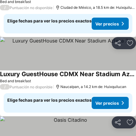
Bed and breakfast
/
Ciudad de México, a 18.5 km de: Huixquilucan
Puntuación no disponible
Elige fechas para ver los precios exactos
Ver precios
Compartir
Ag
Luxury GuestHouse CDMX Near Stadium Azteca 2
Bed and breakfast
/
Naucalpan, a 14.2 km de: Huixquilucan
Puntuación no disponible
Elige fechas para ver los precios exactos
Ver precios
Compartir
Ag