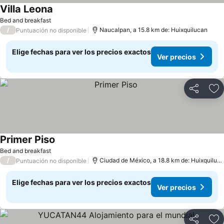
Villa Leona
Bed and breakfast
/
Naucalpan, a 15.8 km de: Huixquilucan
Puntuación no disponible
Elige fechas para ver los precios exactos
Ver precios
Compartir
Ag
Primer Piso
Bed and breakfast
/
Ciudad de México, a 18.8 km de: Huixquilucan
Puntuación no disponible
Elige fechas para ver los precios exactos
Ver precios
Compartir