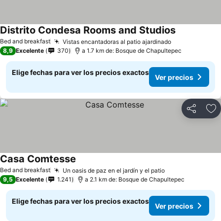
Distrito Condesa Rooms and Studios
Bed and breakfast
Vistas encantadoras al patio ajardinado
8,9
Excelente
370
a 1.7 km de: Bosque de Chapultepec
Elige fechas para ver los precios exactos
Ver precios
Compartir
Ag
Casa Comtesse
Bed and breakfast
Un oasis de paz en el jardín y el patio
9,5
Excelente
1.241
a 2.1 km de: Bosque de Chapultepec
Elige fechas para ver los precios exactos
Ver precios