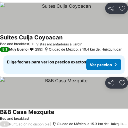
Compartir
Ag
Suites Cuija Coyoacan
Bed and breakfast
Vistas encantadoras al jardín
8,1
Muy bueno
299
Ciudad de México, a 19.4 km de: Huixquilucan
Elige fechas para ver los precios exactos
Ver precios
Compartir
Ag
B&B Casa Mezquite
Bed and breakfast
/
Ciudad de México, a 15.3 km de: Huixquilucan
Puntuación no disponible