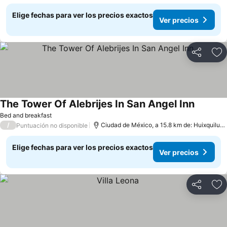
Elige fechas para ver los precios exactos
Ver precios
Compartir
Ag
The Tower Of Alebrijes In San Angel Inn
Bed and breakfast
/
Ciudad de México, a 15.8 km de: Huixquilucan
Puntuación no disponible
Elige fechas para ver los precios exactos
Ver precios
Compartir
Ag