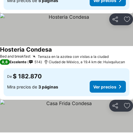
Mira precios de
5 páginas
Ver precios
Compartir
Ag
Hosteria Condesa
Bed and breakfast
Terraza en la azotea con vistas a la ciudad
8,8
Excelente
514
Ciudad de México, a 19.4 km de: Huixquilucan
$ 182.870
De
Mira precios de
3 páginas
Ver precios
Compartir
Ag