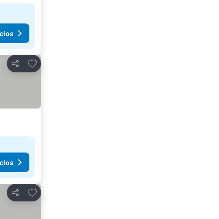
cios
Agregar a favoritos
Compartir
cios
Agregar a favoritos
Compartir