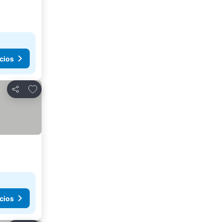
cios
Agregar a favoritos
Compartir
cios