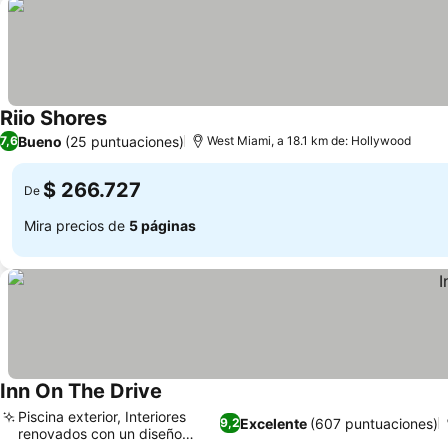
Riio Shores
Bueno
(25 puntuaciones)
7,6
West Miami, a 18.1 km de: Hollywood
$ 266.727
De
Mira precios de
5 páginas
Inn On The Drive
Piscina exterior, Interiores
Excelente
(607 puntuaciones)
9,2
renovados con un diseño