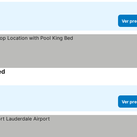
Ver pre
ed
Ver pre