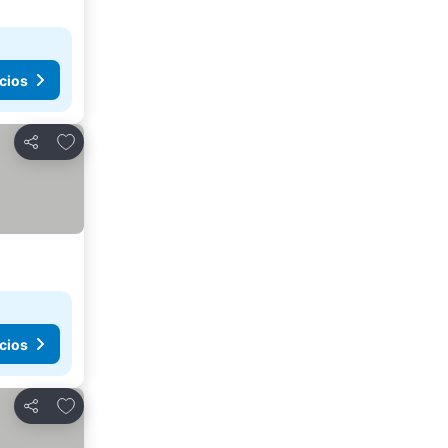
cios
Agregar a favoritos
Compartir
cios
Agregar a favoritos
Compartir