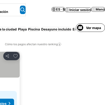
ES · $
Menú
Iniciar sesión
ación
Ver mapa
e la ciudad
Playa
Piscina
Desayuno incluido
Estacionamiento
Re
Cómo los pagos afectan nuestro ranking
Agregar a favoritos
Compartir
cios