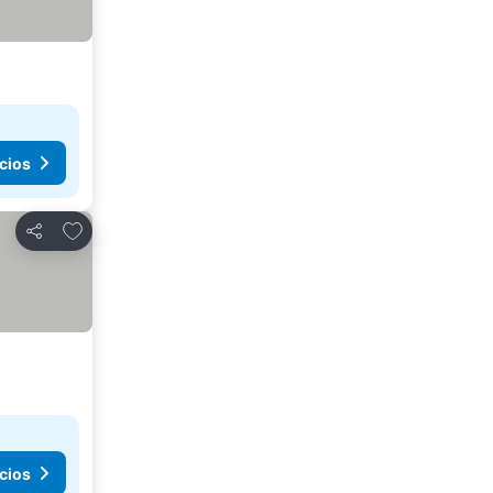
cios
Agregar a favoritos
Compartir
cios