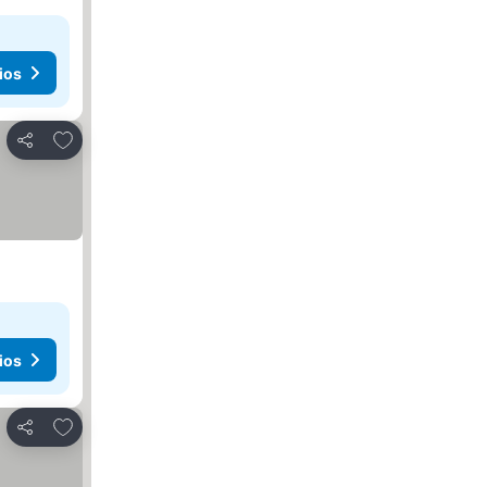
ios
Agregar a favoritos
Compartir
ios
Agregar a favoritos
Compartir