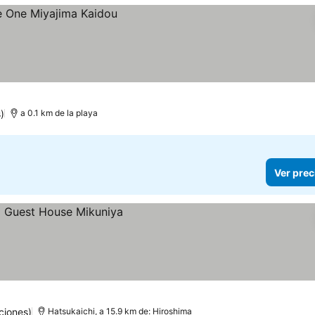
)
a 0.1 km de la playa
Ver prec
ciones)
Hatsukaichi, a 15.9 km de: Hiroshima