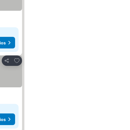
ios
Agregar a favoritos
Compartir
ios