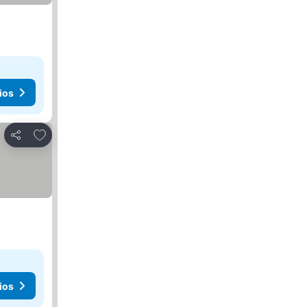
ios
Agregar a favoritos
Compartir
ios