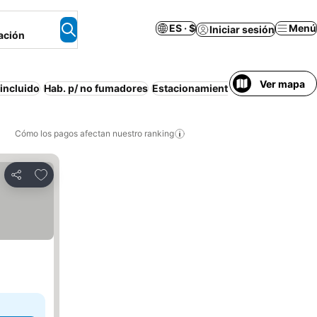
ES · $
Menú
Iniciar sesión
ación
Ver mapa
incluido
Hab. p/ no fumadores
Estacionamiento
Media pensión
Cómo los pagos afectan nuestro ranking
Agregar a favoritos
Compartir