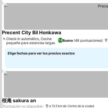
Precent City Bil Honkawa
Check-in automático, Cocina
Bueno
(48 puntuaciones)
7,8
pequeña para estancias largas
Elige fechas para ver los precios exactos
桜庵 sakura an
Puntuación no disponible
/
a 13.5 km de: Centro de la ciudad