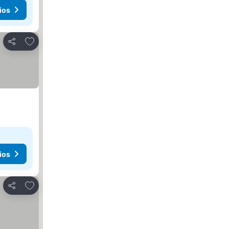
ios
Agregar a favoritos
Compartir
ios
Agregar a favoritos
Compartir