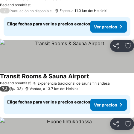
Bed and breakfast
/
Espoo, a 11.0 km de: Helsinki
Puntuación no disponible
Elige fechas para ver los precios exactos
Ver precios
Compartir
Ag
Transit Rooms & Sauna Airport
Bed and breakfast
Experiencia tradicional de sauna finlandesa
7,3
33
Vantaa, a 13.7 km de: Helsinki
Elige fechas para ver los precios exactos
Ver precios
Compartir
Ag