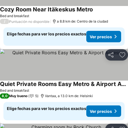
Cozy Room Near Itäkeskus Metro
Bed and breakfast
/
a 8.8 km de: Centro de la ciudad
Puntuación no disponible
Elige fechas para ver los precios exactos
Ver precios
Compartir
Ag
Quiet Private Rooms Easy Metro & Airport Access
Bed and breakfast
8,0
Muy bueno
5
Vantaa, a 13.0 km de: Helsinki
Elige fechas para ver los precios exactos
Ver precios