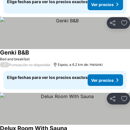
Elige fechas para ver los precios exactos
Ver precios
Compartir
Ag
Genki B&B
Bed and breakfast
/
Espoo, a 6.2 km de: Helsinki
Puntuación no disponible
Elige fechas para ver los precios exactos
Ver precios
Compartir
Ag
Delux Room With Sauna