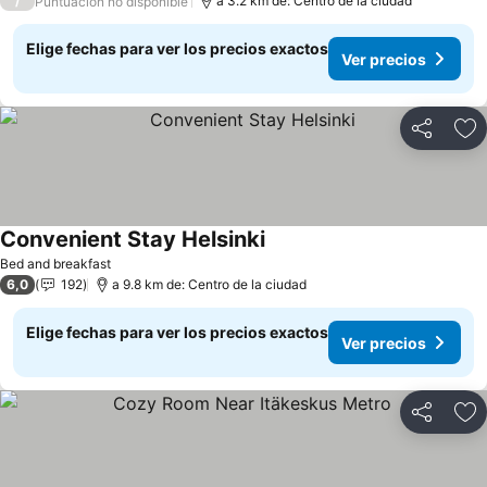
/
a 3.2 km de: Centro de la ciudad
Puntuación no disponible
Elige fechas para ver los precios exactos
Ver precios
Compartir
Ag
Convenient Stay Helsinki
Bed and breakfast
6,0
192
a 9.8 km de: Centro de la ciudad
Elige fechas para ver los precios exactos
Ver precios
Compartir
Ag