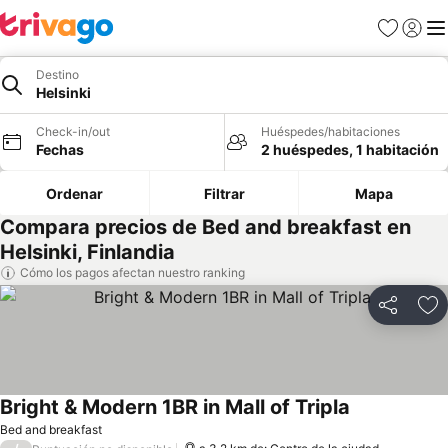
Favoritos
Iniciar 
Me
Destino
Helsinki
Check-in/out
Huéspedes/habitaciones
Fechas
2 huéspedes, 1 habitación
Ordenar
Filtrar
Mapa
Compara precios de Bed and breakfast en
Helsinki, Finlandia
Cómo los pagos afectan nuestro ranking
Compartir
Ag
Bright & Modern 1BR in Mall of Tripla
Bed and breakfast