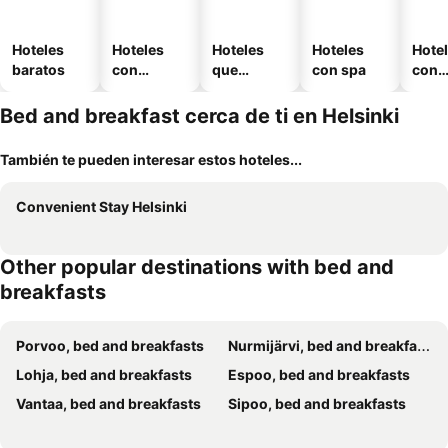
Hoteles
Hoteles
Hoteles
Hoteles
Hote
baratos
con
que
con spa
con
piscina
aceptan
esta
mascotas
mien
Bed and breakfast cerca de ti en Helsinki
También te pueden interesar estos hoteles...
Convenient Stay Helsinki
Other popular destinations with bed and
breakfasts
Porvoo, bed and breakfasts
Nurmijärvi, bed and breakfasts
Lohja, bed and breakfasts
Espoo, bed and breakfasts
Vantaa, bed and breakfasts
Sipoo, bed and breakfasts