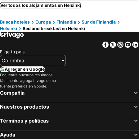
Ver todos los alojamientos en Helsinki
Busca hoteles
Europa
Finlandia
Sur de Finlandia
Helsinki
Bed and breakfast en Helsinki
Facebook
Twitter
Insta
Yo
Elige tu país
Agregar en Google
Encuentra nuestros resultados
fácilmente: agrega trivago como
fuente preferida en Google.
Compañía
Nuestros productos
Términos y políticas
Ayuda