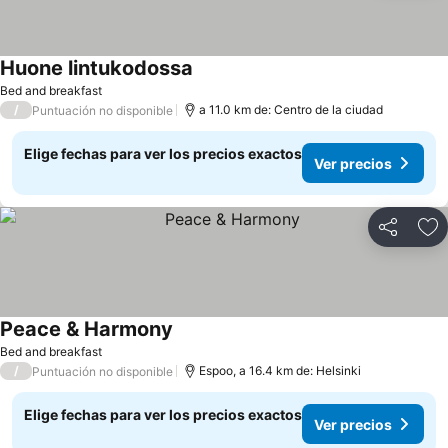
Huone lintukodossa
Bed and breakfast
/
a 11.0 km de: Centro de la ciudad
Puntuación no disponible
Elige fechas para ver los precios exactos
Ver precios
Compartir
Ag
Peace & Harmony
Bed and breakfast
/
Espoo, a 16.4 km de: Helsinki
Puntuación no disponible
Elige fechas para ver los precios exactos
Ver precios