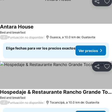
Compartir
Ag
Antara House
Bed and breakfast
/
Guasca, a 10.0 km de: Guatavita
Puntuación no disponible
Elige fechas para ver los precios exactos
Ver precios
Compartir
Ag
Hospedaje & Restaurante Rancho Grande Tocancipa SAS
Bed and breakfast
/
Tocancipá, a 10.0 km de: Guatavita
Puntuación no disponible