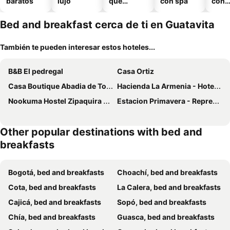
baratos
lujo
que
con spa
con
aceptan
esta
mascotas
mien
Bed and breakfast cerca de ti en Guatavita
También te pueden interesar estos hoteles...
B&B El pedregal
Casa Ortiz
Casa Boutique Abadia de Tomine
Hacienda La Armenia - Hotel Cottage
Nookuma Hostel Zipaquira Tras La Huella Muisca
Estacion Primavera - Represa del Sisga
Other popular destinations with bed and
breakfasts
Bogotá, bed and breakfasts
Choachí, bed and breakfasts
Cota, bed and breakfasts
La Calera, bed and breakfasts
Cajicá, bed and breakfasts
Sopó, bed and breakfasts
Chía, bed and breakfasts
Guasca, bed and breakfasts