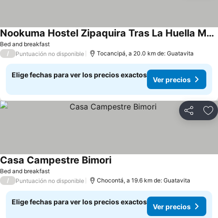
Nookuma Hostel Zipaquira Tras La Huella Muisca
Bed and breakfast
/
Tocancipá, a 20.0 km de: Guatavita
Puntuación no disponible
Elige fechas para ver los precios exactos
Ver precios
Compartir
Ag
Casa Campestre Bimori
Bed and breakfast
/
Chocontá, a 19.6 km de: Guatavita
Puntuación no disponible
Elige fechas para ver los precios exactos
Ver precios