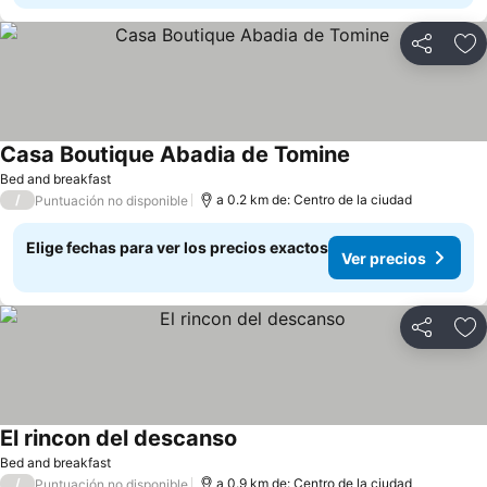
Compartir
Ag
Casa Boutique Abadia de Tomine
Bed and breakfast
/
a 0.2 km de: Centro de la ciudad
Puntuación no disponible
Elige fechas para ver los precios exactos
Ver precios
Compartir
Ag
El rincon del descanso
Bed and breakfast
/
a 0.9 km de: Centro de la ciudad
Puntuación no disponible