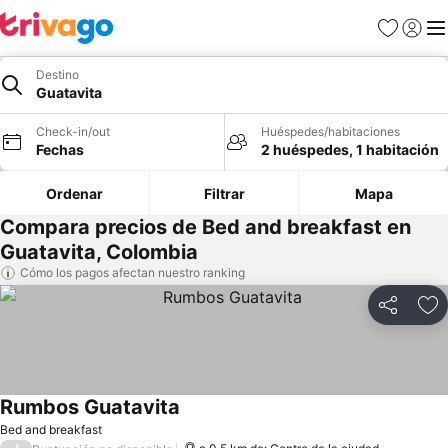
Favoritos
Iniciar 
Me
Destino
Guatavita
Check-in/out
Huéspedes/habitaciones
Fechas
2 huéspedes, 1 habitación
Ordenar
Filtrar
Mapa
Compara precios de Bed and breakfast en
Guatavita, Colombia
Cómo los pagos afectan nuestro ranking
Compartir
Ag
Rumbos Guatavita
Bed and breakfast