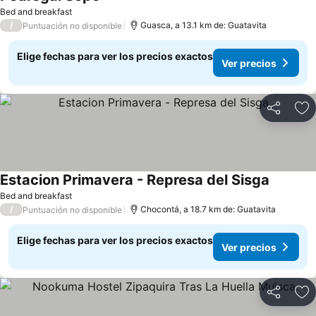
Bed and breakfast
/
Guasca, a 13.1 km de: Guatavita
Puntuación no disponible
Elige fechas para ver los precios exactos
Ver precios
Compartir
Ag
Estacion Primavera - Represa del Sisga
Bed and breakfast
/
Chocontá, a 18.7 km de: Guatavita
Puntuación no disponible
Elige fechas para ver los precios exactos
Ver precios
Compartir
Ag