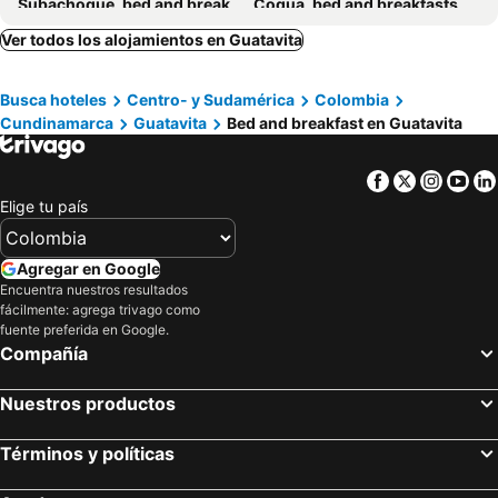
Subachoque, bed and breakfasts
Cogua, bed and breakfasts
Tocancipá, bed and breakfasts
Tabio, bed and breakfasts
Ver todos los alojamientos en Guatavita
Chocontá, bed and breakfasts
Busca hoteles
Centro- y Sudamérica
Colombia
Cundinamarca
Guatavita
Bed and breakfast en Guatavita
Facebook
Twitter
Insta
Yo
Elige tu país
Agregar en Google
Encuentra nuestros resultados
fácilmente: agrega trivago como
fuente preferida en Google.
Compañía
Nuestros productos
Términos y políticas