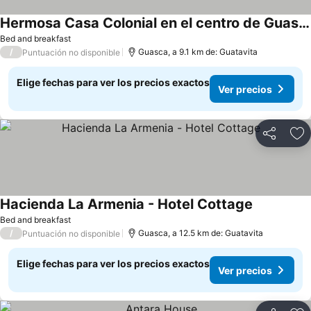
Hermosa Casa Colonial en el centro de Guasca
Bed and breakfast
/
Guasca, a 9.1 km de: Guatavita
Puntuación no disponible
Elige fechas para ver los precios exactos
Ver precios
Compartir
Ag
Hacienda La Armenia - Hotel Cottage
Bed and breakfast
/
Guasca, a 12.5 km de: Guatavita
Puntuación no disponible
Elige fechas para ver los precios exactos
Ver precios