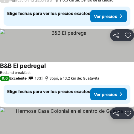
/
a 0.5 km de: Centro de la ciudad
Puntuación no disponible
Elige fechas para ver los precios exactos
Ver precios
Compartir
Ag
B&B El pedregal
Bed and breakfast
9,6
Excelente
133
Sopó, a 13.2 km de: Guatavita
Elige fechas para ver los precios exactos
Ver precios
Compartir
Ag