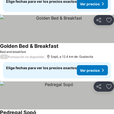
Elige fechas para ver los precios exactos
Ver precios
Compartir
Ag
Golden Bed & Breakfast
Bed and breakfast
/
Sopó, a 12.4 km de: Guatavita
Puntuación no disponible
Elige fechas para ver los precios exactos
Ver precios
Compartir
Ag
Pedregal Sopó