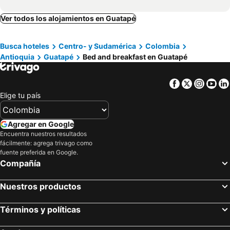
Ver todos los alojamientos en Guatapé
Busca hoteles
Centro- y Sudamérica
Colombia
Antioquia
Guatapé
Bed and breakfast en Guatapé
Facebook
Twitter
Insta
Yo
Elige tu país
Agregar en Google
Encuentra nuestros resultados
fácilmente: agrega trivago como
fuente preferida en Google.
Compañía
Nuestros productos
Términos y políticas