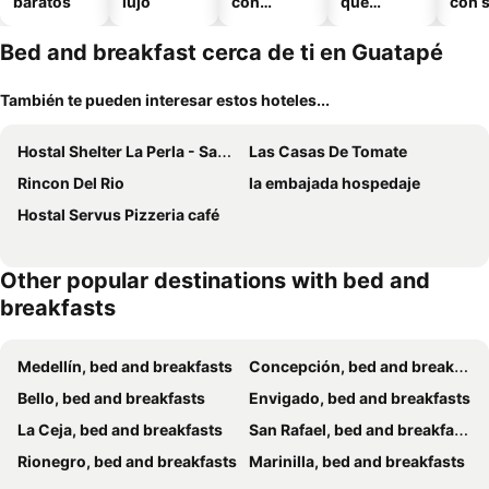
baratos
lujo
con
que
con 
piscina
aceptan
mascotas
Bed and breakfast cerca de ti en Guatapé
También te pueden interesar estos hoteles...
Hostal Shelter La Perla - San Luis, Antioquia, Colombia
Las Casas De Tomate
Rincon Del Rio
la embajada hospedaje
Hostal Servus Pizzeria café
Other popular destinations with bed and
breakfasts
Medellín, bed and breakfasts
Concepción, bed and breakfasts
Bello, bed and breakfasts
Envigado, bed and breakfasts
La Ceja, bed and breakfasts
San Rafael, bed and breakfasts
Rionegro, bed and breakfasts
Marinilla, bed and breakfasts