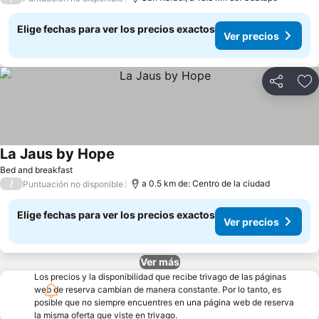
Elige fechas para ver los precios exactos
Ver precios
Compartir
Ag
La Jaus by Hope
Ver precios
Bed and breakfast
/
a 0.5 km de: Centro de la ciudad
Puntuación no disponible
Elige fechas para ver los precios exactos
Ver precios
Ver más
Los precios y la disponibilidad que recibe trivago de las páginas
web de reserva cambian de manera constante. Por lo tanto, es
posible que no siempre encuentres en una página web de reserva
la misma oferta que viste en trivago.