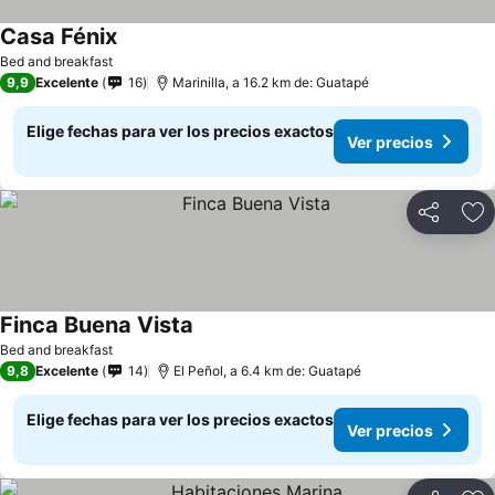
Casa Fénix
Ver precios
Bed and breakfast
9,9
Excelente
16
Marinilla, a 16.2 km de: Guatapé
Elige fechas para ver los precios exactos
Ver precios
Compartir
Ag
Finca Buena Vista
Ver precios
Bed and breakfast
9,8
Excelente
14
El Peñol, a 6.4 km de: Guatapé
Elige fechas para ver los precios exactos
Ver precios