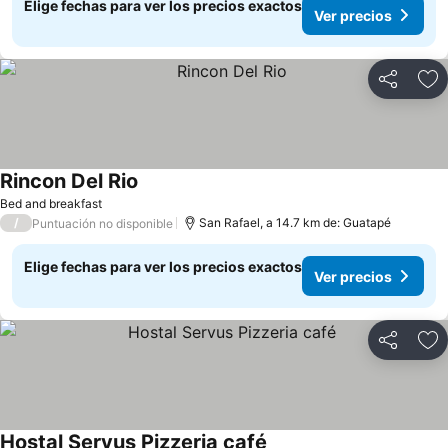
Elige fechas para ver los precios exactos
Ver precios
Compartir
Ag
Rincon Del Rio
Ver precios
Bed and breakfast
/
San Rafael, a 14.7 km de: Guatapé
Puntuación no disponible
Elige fechas para ver los precios exactos
Ver precios
Compartir
Ag
Hostal Servus Pizzeria café