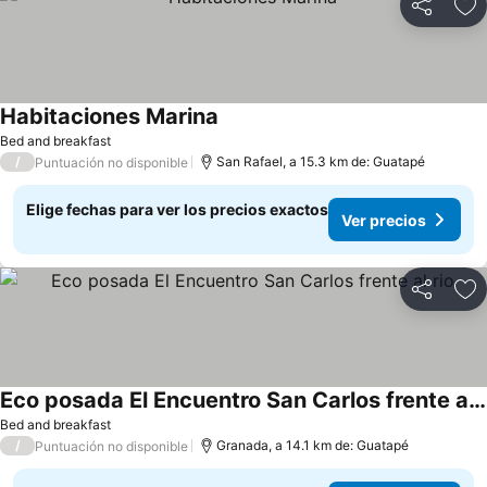
Compartir
Ag
Habitaciones Marina
Ver precios
Bed and breakfast
/
San Rafael, a 15.3 km de: Guatapé
Puntuación no disponible
Elige fechas para ver los precios exactos
Ver precios
Compartir
Ag
Eco posada El Encuentro San Carlos frente al rio
Ver precios
Bed and breakfast
/
Granada, a 14.1 km de: Guatapé
Puntuación no disponible