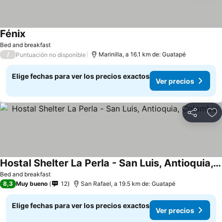
Fénix
Ver precios
Bed and breakfast
/
Marinilla, a 16.1 km de: Guatapé
Puntuación no disponible
Elige fechas para ver los precios exactos
Ver precios
Compartir
Ag
Hostal Shelter La Perla - San Luis, Antioquia, Colombia
Ver precios
Bed and breakfast
8,3
Muy bueno
12
San Rafael, a 19.5 km de: Guatapé
Elige fechas para ver los precios exactos
Ver precios