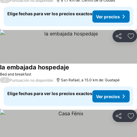
/
a 1.7 km de: Centro de la ciudad
Puntuación no disponible
Elige fechas para ver los precios exactos
Ver precios
Compartir
Ag
la embajada hospedaje
Ver precios
Bed and breakfast
/
San Rafael, a 15.0 km de: Guatapé
Puntuación no disponible
Elige fechas para ver los precios exactos
Ver precios
Compartir
Ag