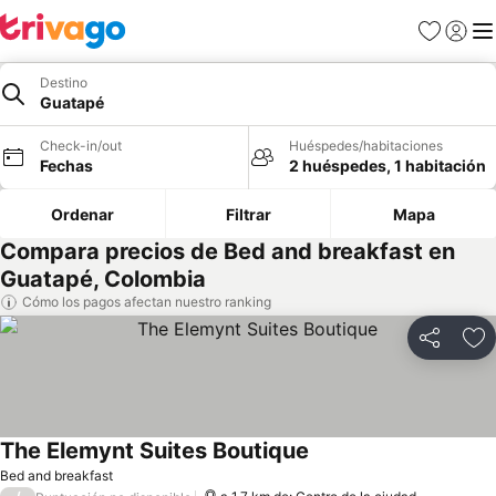
Favoritos
Iniciar 
Me
Destino
Guatapé
Check-in/out
Huéspedes/habitaciones
Fechas
2 huéspedes, 1 habitación
Ordenar
Filtrar
Mapa
Compara precios de Bed and breakfast en
Guatapé, Colombia
Cómo los pagos afectan nuestro ranking
Compartir
Ag
The Elemynt Suites Boutique
Ver precios
Bed and breakfast