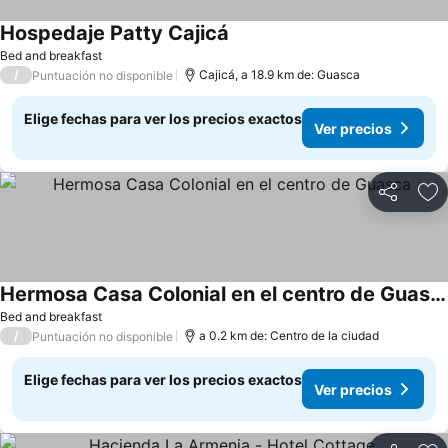
Hospedaje Patty Cajicá
Ver precios
Bed and breakfast
/
Cajicá, a 18.9 km de: Guasca
Puntuación no disponible
Elige fechas para ver los precios exactos
Ver precios
Compartir
Ag
Hermosa Casa Colonial en el centro de Guasca
Ver precios
Bed and breakfast
/
a 0.2 km de: Centro de la ciudad
Puntuación no disponible
Elige fechas para ver los precios exactos
Ver precios