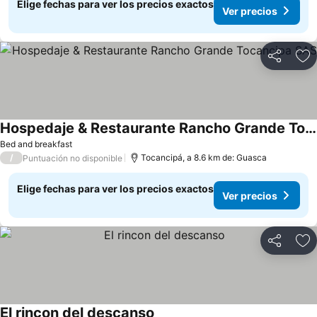
Elige fechas para ver los precios exactos
Ver precios
Compartir
Ag
Hospedaje & Restaurante Rancho Grande Tocancipa SAS
Ver precios
Bed and breakfast
/
Tocancipá, a 8.6 km de: Guasca
Puntuación no disponible
Elige fechas para ver los precios exactos
Ver precios
Compartir
Ag
El rincon del descanso