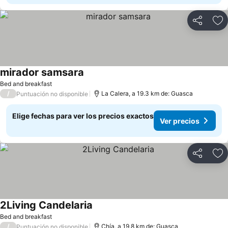
Compartir
Ag
mirador samsara
Ver precios
Bed and breakfast
/
La Calera, a 19.3 km de: Guasca
Puntuación no disponible
Elige fechas para ver los precios exactos
Ver precios
Compartir
Ag
2Living Candelaria
Ver precios
Bed and breakfast
/
Chía, a 19.8 km de: Guasca
Puntuación no disponible