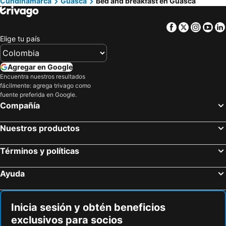
Cundinamarca
Guasca
Bed and breakfast en Guasca
Facebook
Twitter
Insta
Yo
Elige tu país
Agregar en Google
Encuentra nuestros resultados
fácilmente: agrega trivago como
fuente preferida en Google.
Compañía
Nuestros productos
Términos y políticas
Ayuda
Inicia sesión y obtén beneficios
exclusivos para socios