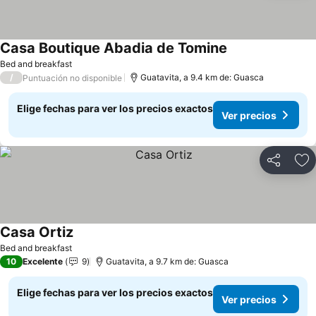
Casa Boutique Abadia de Tomine
Ver precios
Bed and breakfast
/
Guatavita, a 9.4 km de: Guasca
Puntuación no disponible
Elige fechas para ver los precios exactos
Ver precios
Compartir
Ag
Casa Ortiz
Ver precios
Bed and breakfast
10
Excelente
9
Guatavita, a 9.7 km de: Guasca
Elige fechas para ver los precios exactos
Ver precios