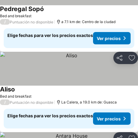
Pedregal Sopó
Ver precios
Bed and breakfast
/
a 7.1 km de: Centro de la ciudad
Puntuación no disponible
Elige fechas para ver los precios exactos
Ver precios
Compartir
Ag
Aliso
Ver precios
Bed and breakfast
/
La Calera, a 19.0 km de: Guasca
Puntuación no disponible
Elige fechas para ver los precios exactos
Ver precios