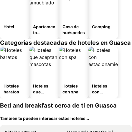
Hotel
Apartamen
Casa de
Camping
to
huéspedes
amueblad
Categorías destacadas de hoteles en Guasca
o
Hoteles
Hoteles
Hoteles
Hoteles
baratos
que
con spa
con
aceptan
estaciona
mascotas
miento
Bed and breakfast cerca de ti en Guasca
También te pueden interesar estos hoteles...