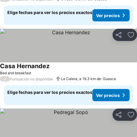
Elige fechas para ver los precios exactos
Ver precios
Compartir
Ag
Casa Hernandez
Ver precios
Bed and breakfast
/
La Calera, a 19.3 km de: Guasca
Puntuación no disponible
Elige fechas para ver los precios exactos
Ver precios
Compartir
Ag