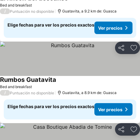
Ver precios
Bed and breakfast
/
Guatavita, a 9.2 km de: Guasca
Puntuación no disponible
Elige fechas para ver los precios exactos
Ver precios
Compartir
Ag
Rumbos Guatavita
Ver precios
Bed and breakfast
/
Guatavita, a 8.9 km de: Guasca
Puntuación no disponible
Elige fechas para ver los precios exactos
Ver precios
Compartir
Ag