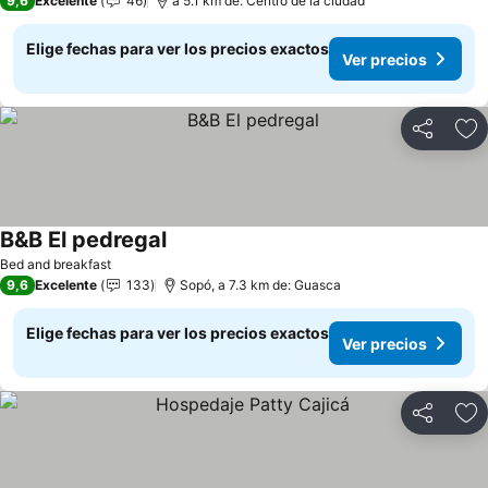
9,6
Excelente
46
a 5.1 km de: Centro de la ciudad
Elige fechas para ver los precios exactos
Ver precios
Compartir
Ag
B&B El pedregal
Ver precios
Bed and breakfast
9,6
Excelente
133
Sopó, a 7.3 km de: Guasca
Elige fechas para ver los precios exactos
Ver precios
Compartir
Ag