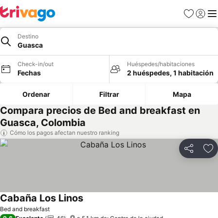
Favoritos
Iniciar 
Me
Destino
Guasca
Check-in/out
Huéspedes/habitaciones
Fechas
2 huéspedes, 1 habitación
Ordenar
Filtrar
Mapa
Compara precios de Bed and breakfast en
Guasca, Colombia
Cómo los pagos afectan nuestro ranking
Compartir
Ag
Cabaña Los Linos
Ver precios
Bed and breakfast