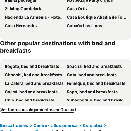
B&B El pedregal
Hospedaje Patty Cajicá
2Living Candelaria
Casa Ortiz
Hacienda La Armenia - Hotel Cottage
Casa Boutique Abadia de Tomine
Casa Hernandez
Cabaña Los Linos
Other popular destinations with bed and
breakfasts
Bogotá, bed and breakfasts
Soacha, bed and breakfasts
Choachí, bed and breakfasts
Cota, bed and breakfasts
La Calera, bed and breakfasts
Fómeque, bed and breakfasts
Cajicá, bed and breakfasts
Sopó, bed and breakfasts
Chía, bed and breakfasts
Subachoque, bed and breakfasts
Guatavita, bed and breakfasts
Cogua, bed and breakfasts
Ver todos los alojamientos en Guasca
Tocancipá, bed and breakfasts
Tabio, bed and breakfasts
Busca hoteles
Centro- y Sudamérica
Colombia
Chocontá, bed and breakfasts