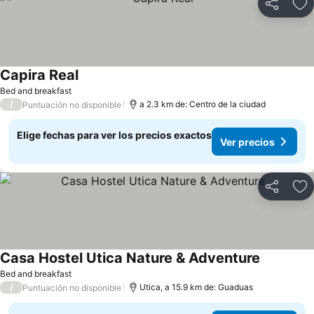
Compartir
Ag
Capira Real
Bed and breakfast
/
a 2.3 km de: Centro de la ciudad
Puntuación no disponible
Elige fechas para ver los precios exactos
Ver precios
Compartir
Ag
Casa Hostel Utica Nature & Adventure
Bed and breakfast
/
Utica, a 15.9 km de: Guaduas
Puntuación no disponible