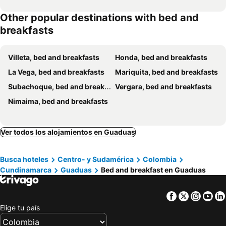
Other popular destinations with bed and
breakfasts
Villeta, bed and breakfasts
Honda, bed and breakfasts
La Vega, bed and breakfasts
Mariquita, bed and breakfasts
Subachoque, bed and breakfasts
Vergara, bed and breakfasts
Nimaima, bed and breakfasts
Ver todos los alojamientos en Guaduas
Busca hoteles
Centro- y Sudamérica
Colombia
Cundinamarca
Guaduas
Bed and breakfast en Guaduas
Facebook
Twitter
Insta
Yo
Elige tu país