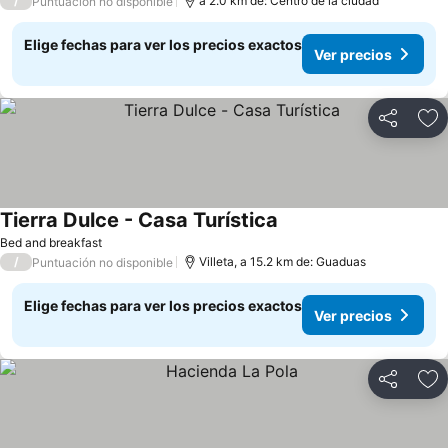
/
a 2.0 km de: Centro de la ciudad
Puntuación no disponible
Elige fechas para ver los precios exactos
Ver precios
Compartir
Ag
Tierra Dulce - Casa Turística
Bed and breakfast
/
Villeta, a 15.2 km de: Guaduas
Puntuación no disponible
Elige fechas para ver los precios exactos
Ver precios
Compartir
Ag