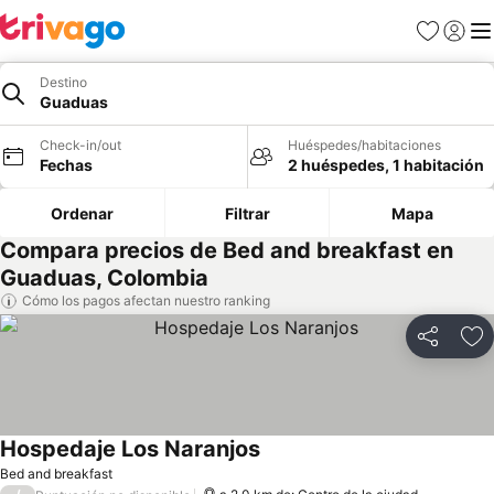
Favoritos
Iniciar 
Me
Destino
Guaduas
Check-in/out
Huéspedes/habitaciones
Fechas
2 huéspedes, 1 habitación
Ordenar
Filtrar
Mapa
Compara precios de Bed and breakfast en
Guaduas, Colombia
Cómo los pagos afectan nuestro ranking
Compartir
Ag
Hospedaje Los Naranjos
Bed and breakfast