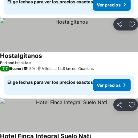
Elige fechas para ver los precios exactos
Ver precios
Compartir
Ag
Hostalgitanos
Bed and breakfast
7,7
Bueno
59
Villeta, a 14.8 km de: Guaduas
Elige fechas para ver los precios exactos
Ver precios
Compartir
Ag
Hotel Finca Integral Suelo Nati