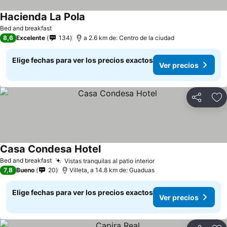
Hacienda La Pola
Bed and breakfast
8,6
Excelente
134
a 2.6 km de: Centro de la ciudad
Elige fechas para ver los precios exactos
Ver precios
Compartir
Ag
Casa Condesa Hotel
Bed and breakfast
Vistas tranquilas al patio interior
7,8
Bueno
20
Villeta, a 14.8 km de: Guaduas
Elige fechas para ver los precios exactos
Ver precios