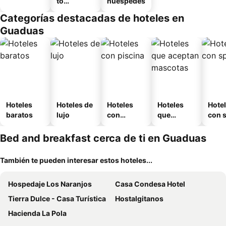
to
huéspedes
amueblad
Categorías destacadas de hoteles en
o
Guaduas
Hoteles
Hoteles de
Hoteles
Hoteles
Hote
baratos
lujo
con
que
con 
piscina
aceptan
mascotas
Bed and breakfast cerca de ti en Guaduas
También te pueden interesar estos hoteles...
Hospedaje Los Naranjos
Casa Condesa Hotel
Tierra Dulce - Casa Turística
Hostalgitanos
Hacienda La Pola