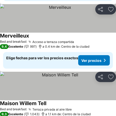
Compartir
Ag
Merveilleux
Bed and breakfast
Acceso a terraza compartida
9,4
Excelente
997
a 0.4 km de: Centro de la ciudad
Elige fechas para ver los precios exactos
Ver precios
Compartir
Ag
Maison Willem Tell
Bed and breakfast
Terraza privada al aire libre
9,3
Excelente
1.043
a 1.1 km de: Centro de la ciudad