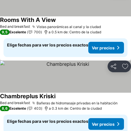
Rooms With A View
Bed and breakfast
Vistas panorámicas al canal y la ciudad
9,5
Excelente
700
a 0.5 km de: Centro de la ciudad
Elige fechas para ver los precios exactos
Ver precios
Compartir
Ag
Chambreplus Kriski
Bed and breakfast
Bañeras de hidromasaje privadas en la habitación
8,6
Excelente
403
a 0.3 km de: Centro de la ciudad
Elige fechas para ver los precios exactos
Ver precios