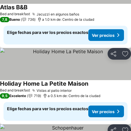
Atlas B&B
Bed and breakfast
Jacuzzi en algunos baños
7,8
Bueno
736
a 1.0 km de: Centro de la ciudad
Elige fechas para ver los precios exactos
Ver precios
Compartir
Ag
Holiday Home La Petite Maison
Bed and breakfast
Vistas al patio interior
9,5
Excelente
719
a 0.5 km de: Centro de la ciudad
Elige fechas para ver los precios exactos
Ver precios