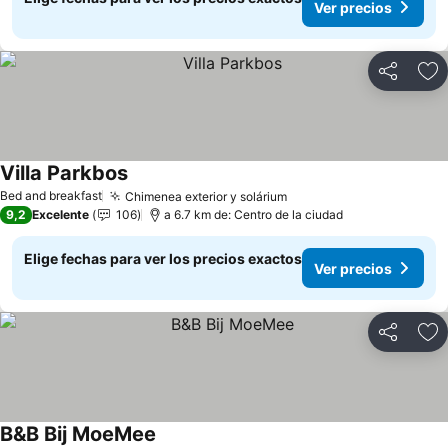
Ver precios
Compartir
Ag
Villa Parkbos
Bed and breakfast
Chimenea exterior y solárium
9,2
Excelente
106
a 6.7 km de: Centro de la ciudad
Elige fechas para ver los precios exactos
Ver precios
Compartir
Ag
B&B Bij MoeMee