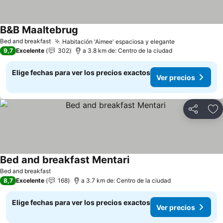
B&B Maaltebrug
Bed and breakfast
Habitación 'Aimee' espaciosa y elegante
9,7
Excelente
302
a 3.8 km de: Centro de la ciudad
Elige fechas para ver los precios exactos
Ver precios
Compartir
Ag
Bed and breakfast Mentari
Bed and breakfast
8,7
Excelente
168
a 3.7 km de: Centro de la ciudad
Elige fechas para ver los precios exactos
Ver precios