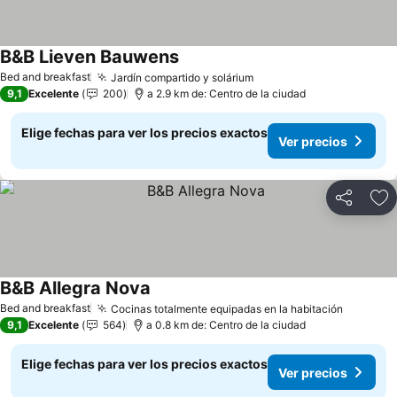
B&B Lieven Bauwens
Bed and breakfast
Jardín compartido y solárium
9,1
Excelente
200
a 2.9 km de: Centro de la ciudad
Elige fechas para ver los precios exactos
Ver precios
Compartir
Ag
B&B Allegra Nova
Bed and breakfast
Cocinas totalmente equipadas en la habitación
9,1
Excelente
564
a 0.8 km de: Centro de la ciudad
Elige fechas para ver los precios exactos
Ver precios