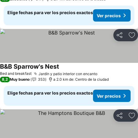
Elige fechas para ver los precios exactos
Ver precios
Compartir
Ag
B&B Sparrow's Nest
Bed and breakfast
Jardín y patio interior con encanto
8,2
Muy bueno
353
a 2.0 km de: Centro de la ciudad
Elige fechas para ver los precios exactos
Ver precios
Compartir
Ag