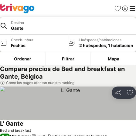
Favoritos
Iniciar 
Me
Destino
Gante
Check-in/out
Huéspedes/habitaciones
Fechas
2 huéspedes, 1 habitación
Ordenar
Filtrar
Mapa
Compara precios de Bed and breakfast en
Gante, Bélgica
Cómo los pagos afectan nuestro ranking
Compartir
Ag
L' Gante
Bed and breakfast