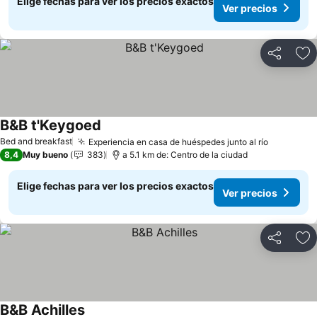
Elige fechas para ver los precios exactos
Ver precios
Compartir
Ag
B&B t'Keygoed
Bed and breakfast
Experiencia en casa de huéspedes junto al río
8,4
Muy bueno
383
a 5.1 km de: Centro de la ciudad
Elige fechas para ver los precios exactos
Ver precios
Compartir
Ag
B&B Achilles