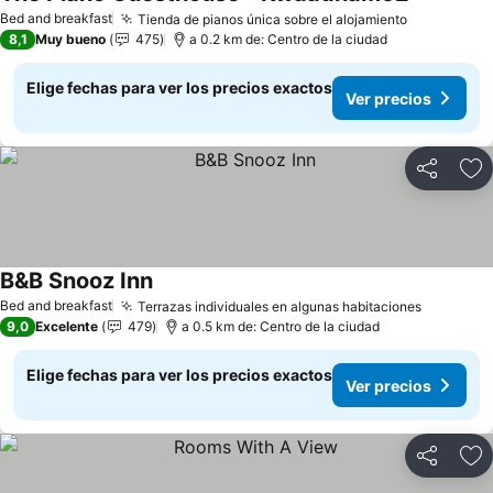
Bed and breakfast
Tienda de pianos única sobre el alojamiento
8,1
Muy bueno
475
a 0.2 km de: Centro de la ciudad
Elige fechas para ver los precios exactos
Ver precios
Compartir
Ag
B&B Snooz Inn
Bed and breakfast
Terrazas individuales en algunas habitaciones
9,0
Excelente
479
a 0.5 km de: Centro de la ciudad
Elige fechas para ver los precios exactos
Ver precios
Compartir
Ag