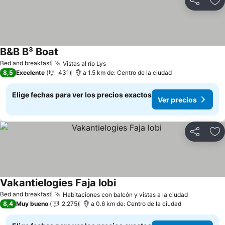
Compartir
Ag
B&B B³ Boat
Bed and breakfast
Vistas al río Lys
8,5
Excelente
431
a 1.5 km de: Centro de la ciudad
Elige fechas para ver los precios exactos
Ver precios
Compartir
Ag
Vakantielogies Faja lobi
Bed and breakfast
Habitaciones con balcón y vistas a la ciudad
8,4
Muy bueno
2.275
a 0.6 km de: Centro de la ciudad