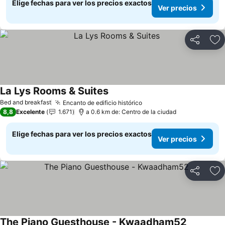
Elige fechas para ver los precios exactos
Ver precios
Compartir
Ag
La Lys Rooms & Suites
Bed and breakfast
Encanto de edificio histórico
8,8
Excelente
1.671
a 0.6 km de: Centro de la ciudad
Elige fechas para ver los precios exactos
Ver precios
Compartir
Ag
The Piano Guesthouse - Kwaadham52