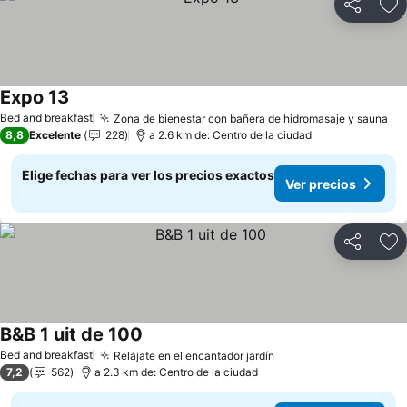
Compartir
Ag
Expo 13
Bed and breakfast
Zona de bienestar con bañera de hidromasaje y sauna
8,8
Excelente
228
a 2.6 km de: Centro de la ciudad
Elige fechas para ver los precios exactos
Ver precios
Compartir
Ag
B&B 1 uit de 100
Bed and breakfast
Relájate en el encantador jardín
7,2
562
a 2.3 km de: Centro de la ciudad