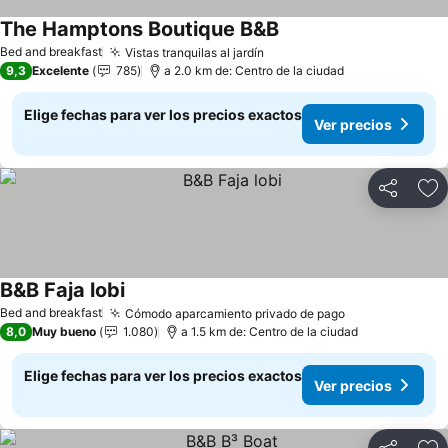
The Hamptons Boutique B&B
Bed and breakfast
Vistas tranquilas al jardín
9,3
Excelente
785
a 2.0 km de: Centro de la ciudad
Elige fechas para ver los precios exactos
Ver precios
Compartir
Ag
B&B Faja lobi
Bed and breakfast
Cómodo aparcamiento privado de pago
8,0
Muy bueno
1.080
a 1.5 km de: Centro de la ciudad
Elige fechas para ver los precios exactos
Ver precios