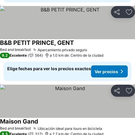
Compartir
Ag
B&B PETIT PRINCE, GENT
Bed and breakfast
Aparcamiento privado seguro
9,2
Excelente
564
a 1.0 km de: Centro de la ciudad
Elige fechas para ver los precios exactos
Ver precios
Compartir
Ag
Maison Gand
Bed and breakfast
Ubicación ideal para tours en bicicleta
8,5
Excelente
317
a 2.7 km de: Centro de la ciudad