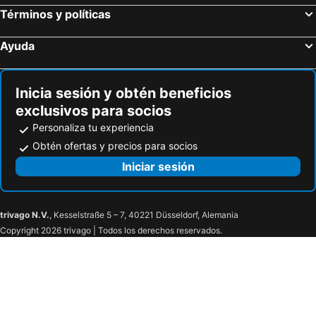
Términos y políticas
Kruishoutem, bed and breakfasts
Dentergem, bed and breakfasts
Wielsbeke, bed and breakfasts
Zele, bed and breakfasts
Ayuda
Willebroek, bed and breakfasts
Ruiselede, bed and breakfasts
Beernem, bed and breakfasts
Hulst, bed and breakfasts
Inicia sesión y obtén beneficios
exclusivos para socios
Personaliza tu experiencia
Obtén ofertas y precios para socios
Iniciar sesión
trivago N.V.
, Kesselstraße 5 – 7, 40221 Düsseldorf, Alemania
Copyright 2026 trivago | Todos los derechos reservados.