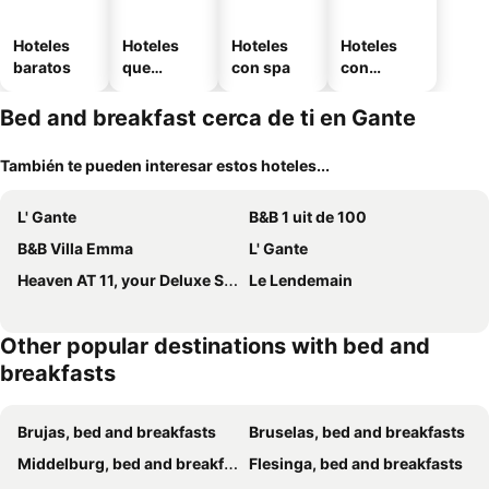
Hoteles
Hoteles
Hoteles
Hoteles
baratos
que
con spa
con
aceptan
estaciona
mascotas
miento
Bed and breakfast cerca de ti en Gante
También te pueden interesar estos hoteles...
L' Gante
B&B 1 uit de 100
B&B Villa Emma
L' Gante
Heaven AT 11, your Deluxe Studio with personal bathroom, kitchenette & terrace
Le Lendemain
Other popular destinations with bed and
breakfasts
Brujas, bed and breakfasts
Bruselas, bed and breakfasts
Middelburg, bed and breakfasts
Flesinga, bed and breakfasts