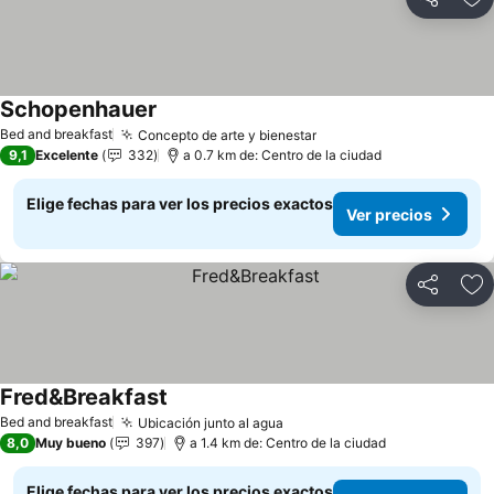
Compartir
Ag
Schopenhauer
Bed and breakfast
Concepto de arte y bienestar
9,1
Excelente
332
a 0.7 km de: Centro de la ciudad
Elige fechas para ver los precios exactos
Ver precios
Compartir
Ag
Fred&Breakfast
Bed and breakfast
Ubicación junto al agua
8,0
Muy bueno
397
a 1.4 km de: Centro de la ciudad
Elige fechas para ver los precios exactos