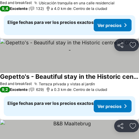
Bed and breakfast
Ubicación tranquila en una calle residencial
9,4
Excelente
132
a 4.0 km de: Centro de la ciudad
Elige fechas para ver los precios exactos
Ver precios
Compartir
Ag
Gepetto's - Beautiful stay in the Historic centre of Ghent -
Bed and breakfast
Terraza privada y vistas al jardín
9,2
Excelente
629
a 0.3 km de: Centro de la ciudad
Elige fechas para ver los precios exactos
Ver precios
Compartir
Ag