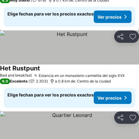
8,3
Muy bueno
679
a 0.7 km de: Centro de la ciudad
Elige fechas para ver los precios exactos
Ver precios
Compartir
Ag
Het Rustpunt
Bed and breakfast
Estancia en un monasterio carmelita del siglo XVII
9,0
Excelente
2.303
a 0.8 km de: Centro de la ciudad
Elige fechas para ver los precios exactos
Ver precios
Compartir
Ag