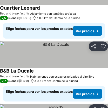
Quartier Leonard
Bed and breakfast
Alojamiento con temática artística
7,5
Bueno
1.832
a 0.6 km de: Centro de la ciudad
Elige fechas para ver los precios exactos
Ver precios
Compartir
Ag
B&B La Ducale
Bed and breakfast
Habitaciones con espacios privados al aire libre
7,7
Bueno
688
a 0.7 km de: Centro de la ciudad
Elige fechas para ver los precios exactos
Ver precios