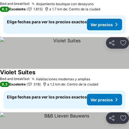
Bed and breakfast
Alojamiento boutique con desayuno
9,3
Excelente
1.815
a 1.7 km de: Centro de la ciudad
Elige fechas para ver los precios exactos
Ver precios
Compartir
Ag
Violet Suites
Bed and breakfast
Habitaciones modernas y amplias
9,3
Excelente
318
a 1.2 km de: Centro de la ciudad
Elige fechas para ver los precios exactos
Ver precios
Compartir
Ag