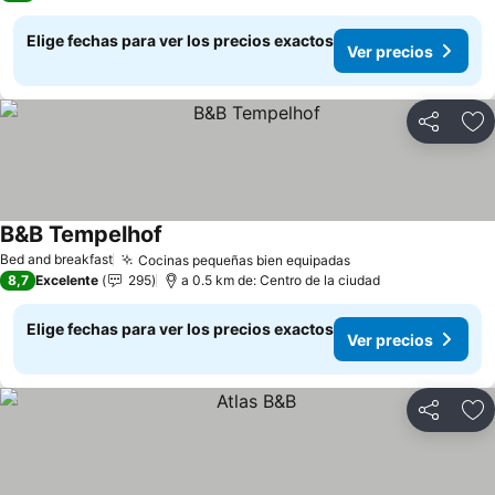
Elige fechas para ver los precios exactos
Ver precios
Compartir
Ag
B&B Tempelhof
Bed and breakfast
Cocinas pequeñas bien equipadas
8,7
Excelente
295
a 0.5 km de: Centro de la ciudad
Elige fechas para ver los precios exactos
Ver precios
Compartir
Ag