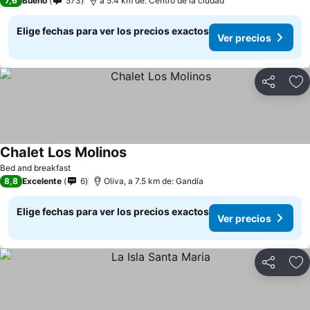
7,6
Bueno
573
a 5.4 km de: Centro de la ciudad
Elige fechas para ver los precios exactos
Ver precios
Compartir
Ag
Chalet Los Molinos
Bed and breakfast
8,8
Excelente
6
Oliva, a 7.5 km de: Gandía
Elige fechas para ver los precios exactos
Ver precios
Compartir
Ag