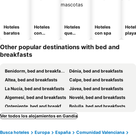
Hoteles
Hoteles
Hoteles
Hoteles
Hotel
baratos
con
que
con spa
play
piscina
aceptan
mascotas
Other popular destinations with bed and
breakfasts
Benidorm, bed and breakfasts
Dénia, bed and breakfasts
Altea, bed and breakfasts
Calpe, bed and breakfasts
La Nucía, bed and breakfasts
Jávea, bed and breakfasts
Algemesí, bed and breakfasts
Novelé, bed and breakfasts
Onteniente, bed and breakfasts
Bolulla, bed and breakfasts
Játiva, bed and breakfasts
Finestrat, bed and breakfasts
Ver todos los alojamientos en Gandía
Tàrbena, bed and breakfasts
Oliva, bed and breakfasts
Busca hoteles
Europa
España
Comunidad Valenciana
Jalón, bed and breakfasts
Alfaz del Pi, bed and breakfasts