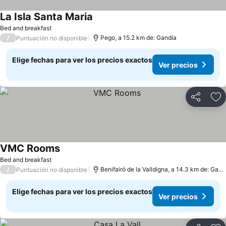
La Isla Santa Maria
Bed and breakfast
/
Pego, a 15.2 km de: Gandía
Puntuación no disponible
Elige fechas para ver los precios exactos
Ver precios
Compartir
Ag
VMC Rooms
Bed and breakfast
/
Benifairó de la Valldigna, a 14.3 km de: Gandía
Puntuación no disponible
Elige fechas para ver los precios exactos
Ver precios