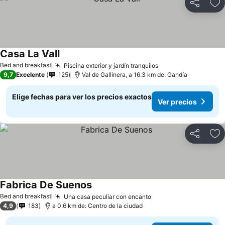
Compartir
Ag
Casa La Vall
Bed and breakfast
Piscina exterior y jardín tranquilos
9,7
Excelente
125
Val de Gallinera, a 16.3 km de: Gandía
Elige fechas para ver los precios exactos
Ver precios
Compartir
Ag
Fabrica De Suenos
Bed and breakfast
Una casa peculiar con encanto
4,9
183
a 0.6 km de: Centro de la ciudad