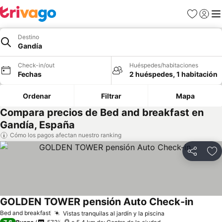
Favoritos
Iniciar 
Me
Destino
Gandía
Check-in/out
Huéspedes/habitaciones
Fechas
2 huéspedes, 1 habitación
Ordenar
Filtrar
Mapa
Compara precios de Bed and breakfast en
Gandía, España
Cómo los pagos afectan nuestro ranking
Compartir
Ag
GOLDEN TOWER pensión Auto Check-in
Bed and breakfast
Vistas tranquilas al jardín y la piscina