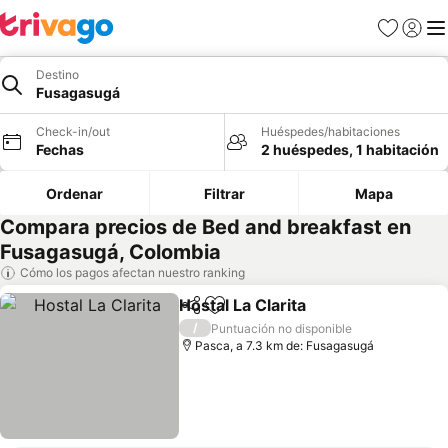
Favoritos
Iniciar 
Me
Destino
Fusagasugá
Check-in/out
Huéspedes/habitaciones
Fechas
2 huéspedes, 1 habitación
Ordenar
Filtrar
Mapa
Compara precios de Bed and breakfast en
Fusagasugá, Colombia
Cómo los pagos afectan nuestro ranking
Hostal La Clarita
Compartir
Agregar a favoritos
/
Puntuación no disponible
Pasca, a 7.3 km de: Fusagasugá