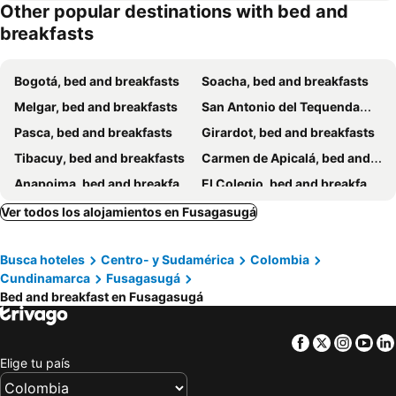
Other popular destinations with bed and
breakfasts
Bogotá, bed and breakfasts
Soacha, bed and breakfasts
Melgar, bed and breakfasts
San Antonio del Tequendama, bed and breakfasts
Pasca, bed and breakfasts
Girardot, bed and breakfasts
Tibacuy, bed and breakfasts
Carmen de Apicalá, bed and breakfasts
Anapoima, bed and breakfasts
El Colegio, bed and breakfasts
Ver todos los alojamientos en Fusagasugá
Busca hoteles
Centro- y Sudamérica
Colombia
Cundinamarca
Fusagasugá
Bed and breakfast en Fusagasugá
Facebook
Twitter
Insta
Yo
Elige tu país