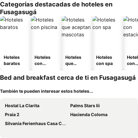
Categorías destacadas de hoteles en
o
Fusagasugá
Hoteles
Hoteles
Hoteles
Hoteles
Hote
baratos
con
que
con spa
con
piscina
aceptan
esta
mascotas
mien
Bed and breakfast cerca de ti en Fusagasugá
También te pueden interesar estos hoteles...
Hostal La Clarita
Palms Stars Iii
Praia 2
Hacienda Coloma
Silvania Ferienhaus Casa Campestre