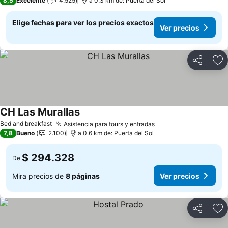
8,5
Excelente
4.525
a 0.3 km de: Puerta del Sol
Elige fechas para ver los precios exactos
Ver precios
Compartir
Ag
CH Las Murallas
Bed and breakfast
Asistencia para tours y entradas
7,8
Bueno
2.100
a 0.6 km de: Puerta del Sol
$ 294.328
De
Mira precios de
8 páginas
Ver precios
Compartir
Ag