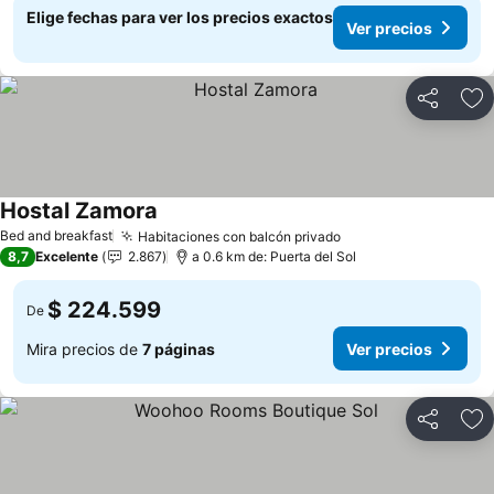
Elige fechas para ver los precios exactos
Ver precios
Compartir
Ag
Hostal Zamora
Bed and breakfast
Habitaciones con balcón privado
8,7
Excelente
2.867
a 0.6 km de: Puerta del Sol
$ 224.599
De
Mira precios de
7 páginas
Ver precios
Compartir
Ag