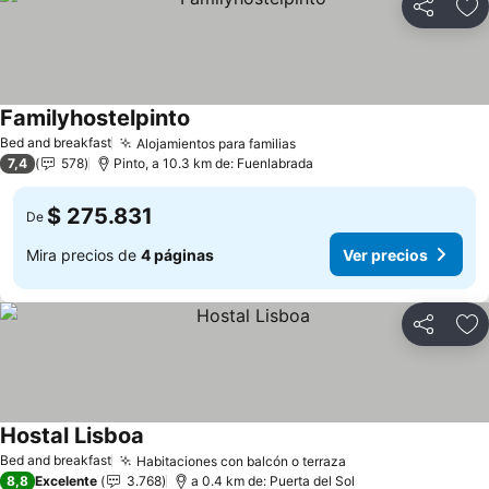
Compartir
Ag
Familyhostelpinto
Bed and breakfast
Alojamientos para familias
7,4
578
Pinto, a 10.3 km de: Fuenlabrada
$ 275.831
De
Mira precios de
4 páginas
Ver precios
Compartir
Ag
Hostal Lisboa
Bed and breakfast
Habitaciones con balcón o terraza
8,8
Excelente
3.768
a 0.4 km de: Puerta del Sol