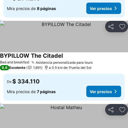
Mira precios de
8 páginas
Ver precios
Compartir
Ag
BYPILLOW The Citadel
Bed and breakfast
Asistencia personalizada para tours
8,6
Excelente
1.891
a 0.5 km de: Puerta del Sol
$ 334.110
De
Mira precios de
7 páginas
Ver precios
Compartir
Ag