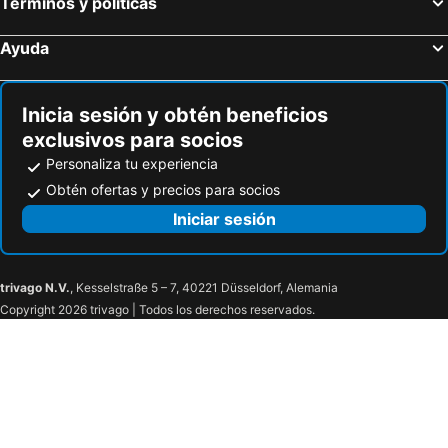
Términos y políticas
H Skyline
Rooms Madrid Rio
suite zapata Madrid
Rooms Pontones
Ayuda
Mejorana Habitaciones
Habitaciones en Ferrocarril
THC Latina Hostel
Hostal Mayor Plaza
Inicia sesión y obtén beneficios
Hostal La Macarena
Hostal Abaaly
exclusivos para socios
Chueca Rooms Madrid
El Hostall
Personaliza tu experiencia
Hostal Alexis Madrid
Creativity Quarters Habitación temporada en coliving para estudiantes, trabajadores y artistas
Obtén ofertas y precios para socios
Hostal Madrid
Private Rooms Madrid El Retiro
Iniciar sesión
Hostal La Fontana
trivago N.V.
, Kesselstraße 5 – 7, 40221 Düsseldorf, Alemania
Copyright 2026 trivago | Todos los derechos reservados.