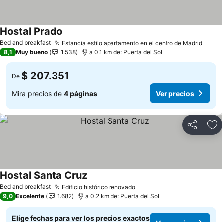
Hostal Prado
Bed and breakfast
Estancia estilo apartamento en el centro de Madrid
8,1
Muy bueno
1.538
a 0.1 km de: Puerta del Sol
$ 207.351
De
Mira precios de
4 páginas
Ver precios
Compartir
Ag
Hostal Santa Cruz
Bed and breakfast
Edificio histórico renovado
9,0
Excelente
1.682
a 0.2 km de: Puerta del Sol
Elige fechas para ver los precios exactos