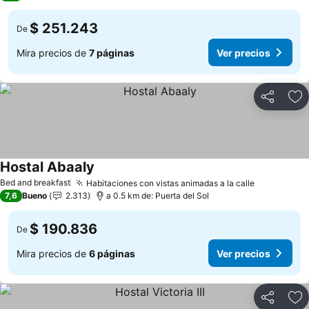
$ 251.243
De
Mira precios de
7 páginas
Ver precios
Compartir
Ag
Hostal Abaaly
Bed and breakfast
Habitaciones con vistas animadas a la calle
7,6
Bueno
2.313
a 0.5 km de: Puerta del Sol
$ 190.836
De
Mira precios de
6 páginas
Ver precios
Compartir
Ag