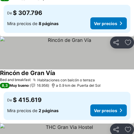
$ 307.796
De
Mira precios de
8 páginas
Ver precios
Compartir
Ag
Rincón de Gran Vía
Bed and breakfast
Habitaciones con balcón o terraza
8,3
Muy bueno
16.956
a 0.9 km de: Puerta del Sol
$ 415.619
De
Mira precios de
2 páginas
Ver precios
Compartir
Ag