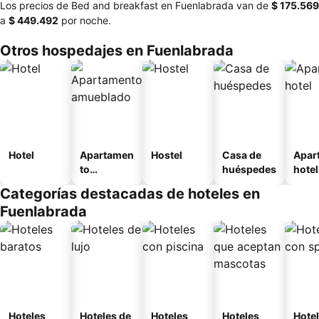
Los precios de Bed and breakfast en Fuenlabrada van de
‎$ 175.569
a
‎$ 449.492
por noche.
Otros hospedajes en Fuenlabrada
Hotel
Apartamen
Hostel
Casa de
Apar
to
huéspedes
hotel
amueblad
Categorías destacadas de hoteles en
o
Fuenlabrada
Hoteles
Hoteles de
Hoteles
Hoteles
Hote