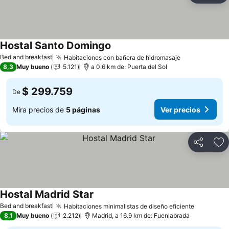
Hostal Santo Domingo
Bed and breakfast
Habitaciones con bañera de hidromasaje
8,3
Muy bueno
5.121
a 0.6 km de: Puerta del Sol
$ 299.759
De
Mira precios de
5 páginas
Ver precios
Compartir
Ag
Hostal Madrid Star
Bed and breakfast
Habitaciones minimalistas de diseño eficiente
8,1
Muy bueno
2.212
Madrid, a 16.9 km de: Fuenlabrada