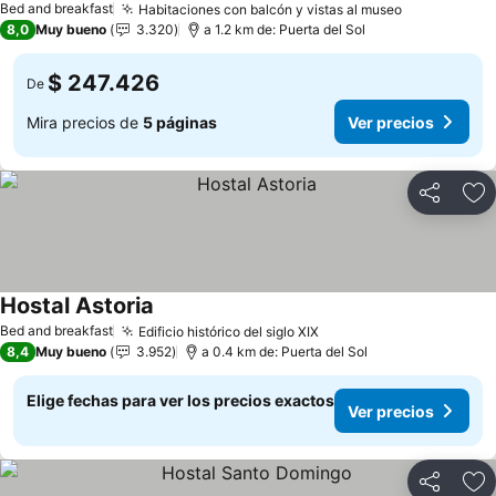
Bed and breakfast
Habitaciones con balcón y vistas al museo
8,0
Muy bueno
3.320
a 1.2 km de: Puerta del Sol
$ 247.426
De
Mira precios de
5 páginas
Ver precios
Compartir
Ag
Hostal Astoria
Bed and breakfast
Edificio histórico del siglo XIX
8,4
Muy bueno
3.952
a 0.4 km de: Puerta del Sol
Elige fechas para ver los precios exactos
Ver precios
Compartir
Ag