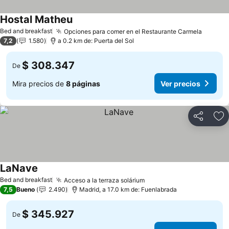
Hostal Matheu
Bed and breakfast
Opciones para comer en el Restaurante Carmela
7,2
1.580
a 0.2 km de: Puerta del Sol
$ 308.347
De
Mira precios de
8 páginas
Ver precios
Compartir
Ag
LaNave
Bed and breakfast
Acceso a la terraza solárium
7,5
Bueno
2.490
Madrid, a 17.0 km de: Fuenlabrada
$ 345.927
De