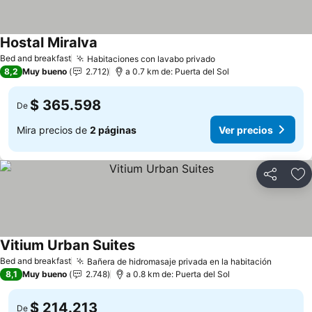
Hostal Miralva
Bed and breakfast
Habitaciones con lavabo privado
8,2
Muy bueno
2.712
a 0.7 km de: Puerta del Sol
$ 365.598
De
Mira precios de
2 páginas
Ver precios
Compartir
Ag
Vitium Urban Suites
Bed and breakfast
Bañera de hidromasaje privada en la habitación
8,1
Muy bueno
2.748
a 0.8 km de: Puerta del Sol
$ 214.213
De