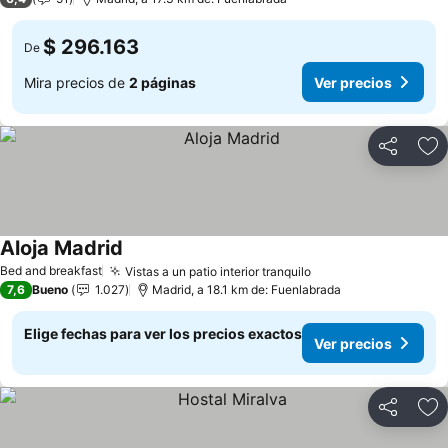
$ 296.163
De
Mira precios de
2 páginas
Ver precios
Compartir
Ag
Aloja Madrid
Bed and breakfast
Vistas a un patio interior tranquilo
7,6
Bueno
1.027
Madrid, a 18.1 km de: Fuenlabrada
Elige fechas para ver los precios exactos
Ver precios
Compartir
Ag