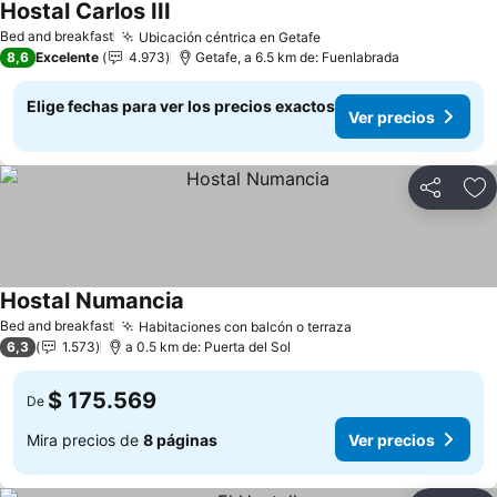
Hostal Carlos III
Bed and breakfast
Ubicación céntrica en Getafe
8,6
Excelente
4.973
Getafe, a 6.5 km de: Fuenlabrada
Elige fechas para ver los precios exactos
Ver precios
Compartir
Ag
Hostal Numancia
Bed and breakfast
Habitaciones con balcón o terraza
6,3
1.573
a 0.5 km de: Puerta del Sol
$ 175.569
De
Mira precios de
8 páginas
Ver precios