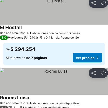
Compartir
Ag
El Hostall
Bed and breakfast
Habitaciones con balcón o chimenea
8,0
Muy bueno
2.108
a 0.4 km de: Puerta del Sol
$ 294.254
De
Mira precios de
7 páginas
Ver precios
Compartir
Ag
Rooms Luisa
Bed and breakfast
Habitaciones con balcón disponibles
6,4
51
Madrid, a 17.3 km de: Fuenlabrada