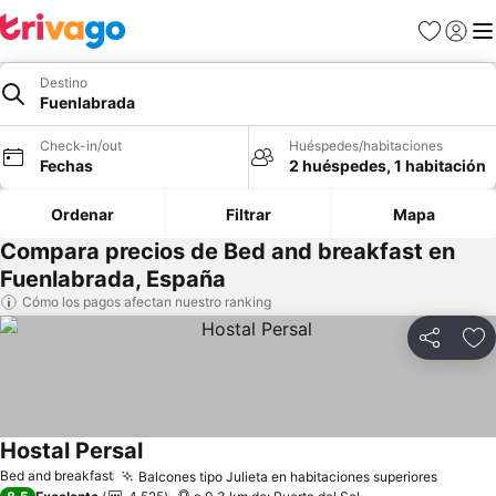
Favoritos
Iniciar 
Me
Destino
Fuenlabrada
Check-in/out
Huéspedes/habitaciones
Fechas
2 huéspedes, 1 habitación
Ordenar
Filtrar
Mapa
Compara precios de Bed and breakfast en
Fuenlabrada, España
Cómo los pagos afectan nuestro ranking
Compartir
Ag
Hostal Persal
Bed and breakfast
Balcones tipo Julieta en habitaciones superiores