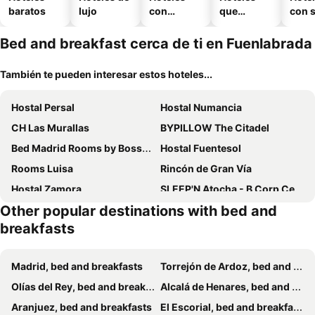
baratos
lujo
con
que
con 
piscina
aceptan
mascotas
Bed and breakfast cerca de ti en Fuenlabrada
También te pueden interesar estos hoteles...
Hostal Persal
Hostal Numancia
CH Las Murallas
BYPILLOW The Citadel
Bed Madrid Rooms by Bossh! Hotels
Hostal Fuentesol
Rooms Luisa
Rincón de Gran Vía
Hostal Zamora
SLEEP'N Atocha - B Corp Certified
Other popular destinations with bed and
Vitium Urban Suites
Hospedaje Colonia Vallecas
breakfasts
Habitaciones Universal
Hostal Los Perales
Hostal Astoria
Aloja Madrid
Madrid, bed and breakfasts
Torrejón de Ardoz, bed and breakfasts
Posada Madrileña
Madrid, C. Mayor
Olías del Rey, bed and breakfasts
Alcalá de Henares, bed and breakfasts
Hostal Matheu
Hostal Alfaro
Aranjuez, bed and breakfasts
El Escorial, bed and breakfasts
Abracadabra Suites
Hostal Besaya