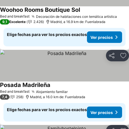
Woohoo Rooms Boutique Sol
Bed and breakfast
Decoración de habitaciones con temática artística
9,1
Excelente
2.426
Madrid, a 16.9 km de: Fuenlabrada
Elige fechas para ver los precios exactos
Ver precios
Compartir
Ag
Posada Madrileña
Bed and breakfast
Alojamiento familiar
7,4
258
Madrid, a 16.0 km de: Fuenlabrada
Elige fechas para ver los precios exactos
Ver precios