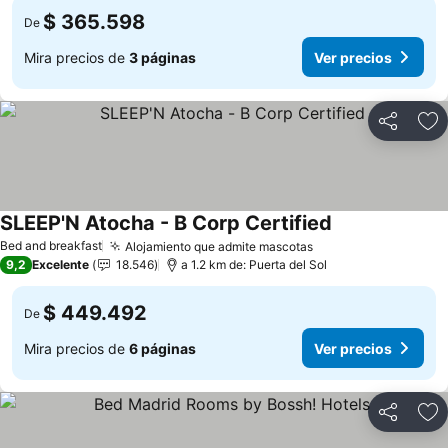
$ 365.598
De
Mira precios de
3 páginas
Ver precios
Compartir
Ag
SLEEP'N Atocha - B Corp Certified
Bed and breakfast
Alojamiento que admite mascotas
9,2
Excelente
18.546
a 1.2 km de: Puerta del Sol
$ 449.492
De
Mira precios de
6 páginas
Ver precios
Compartir
Ag