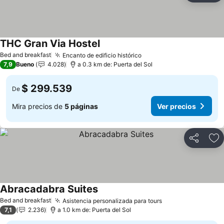
THC Gran Via Hostel
Bed and breakfast
Encanto de edificio histórico
7,9
Bueno
4.028
a 0.3 km de: Puerta del Sol
$ 299.539
De
Mira precios de
5 páginas
Ver precios
Compartir
Ag
Abracadabra Suites
Bed and breakfast
Asistencia personalizada para tours
7,1
2.236
a 1.0 km de: Puerta del Sol