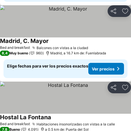
Compartir
Ag
Madrid, C. Mayor
Bed and breakfast
Balcones con vistas a la ciudad
8,4
Muy bueno
960
Madrid, a 16.7 km de: Fuenlabrada
Elige fechas para ver los precios exactos
Ver precios
Compartir
Ag
Hostal La Fontana
Bed and breakfast
Habitaciones insonorizadas con vistas a la calle
7,8
Bueno
4.091
a 0.5 km de: Puerta del Sol