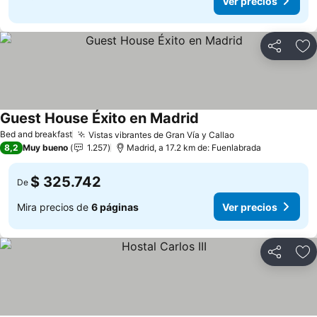
Ver precios
Compartir
Ag
Guest House Éxito en Madrid
Bed and breakfast
Vistas vibrantes de Gran Vía y Callao
8,2
Muy bueno
1.257
Madrid, a 17.2 km de: Fuenlabrada
$ 325.742
De
Mira precios de
6 páginas
Ver precios
Compartir
Ag