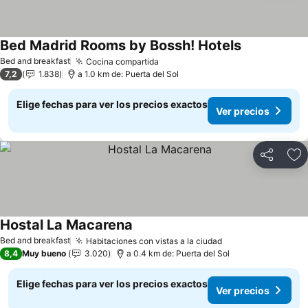
Bed Madrid Rooms by Bossh! Hotels
Bed and breakfast
Cocina compartida
7,2
1.838
a 1.0 km de: Puerta del Sol
Elige fechas para ver los precios exactos
Ver precios
Compartir
Ag
Hostal La Macarena
Bed and breakfast
Habitaciones con vistas a la ciudad
8,4
Muy bueno
3.020
a 0.4 km de: Puerta del Sol
Elige fechas para ver los precios exactos
Ver precios