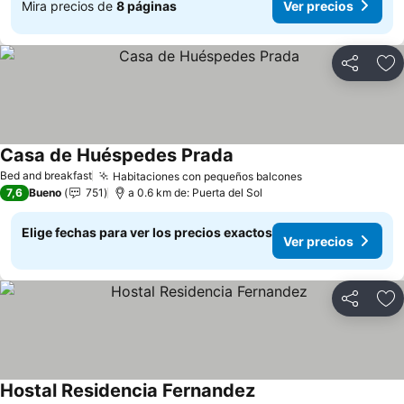
Mira precios de
8 páginas
Ver precios
Compartir
Ag
Casa de Huéspedes Prada
Bed and breakfast
Habitaciones con pequeños balcones
7,6
Bueno
751
a 0.6 km de: Puerta del Sol
Elige fechas para ver los precios exactos
Ver precios
Compartir
Ag
Hostal Residencia Fernandez