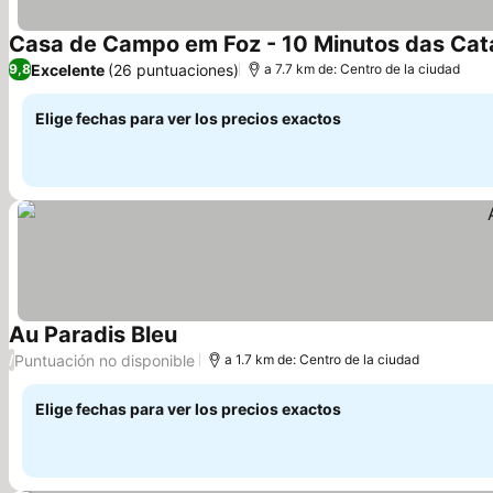
Ver precios
Excelente
(26 puntuaciones)
9,8
a 7.7 km de: Centro de la ciudad
Elige fechas para ver los precios exactos
Au Paradis Bleu
Ver precios
Puntuación no disponible
/
a 1.7 km de: Centro de la ciudad
Elige fechas para ver los precios exactos