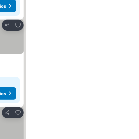
ios
Agregar a favoritos
Compartir
ios
Agregar a favoritos
Compartir