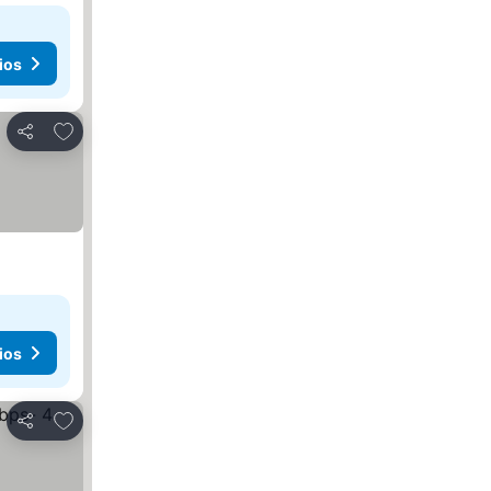
ios
Agregar a favoritos
Compartir
ios
Agregar a favoritos
Compartir