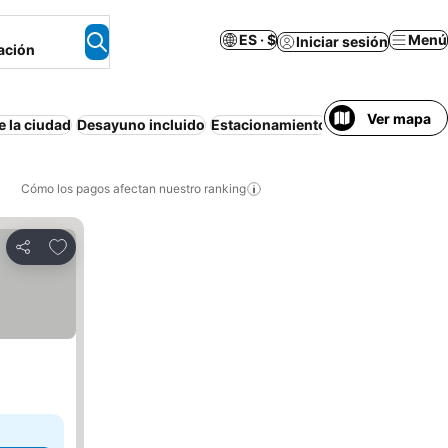
ES · $
Menú
Iniciar sesión
ación
Ver mapa
e la ciudad
Desayuno incluido
Estacionamiento
Resort
Wifi
Apa
Cómo los pagos afectan nuestro ranking
Agregar a favoritos
Compartir