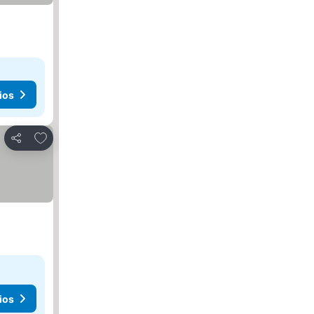
ios
Agregar a favoritos
Compartir
ios