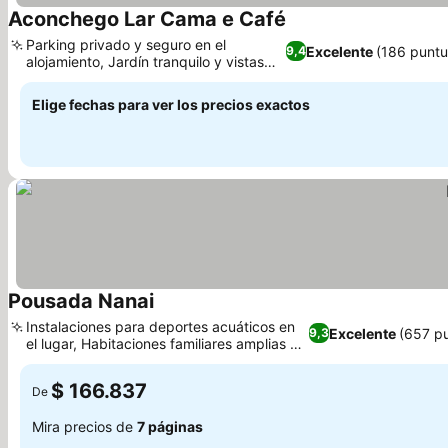
Aconchego Lar Cama e Café
Ver precios
Parking privado y seguro en el
Excelente
(186 puntu
9,4
alojamiento, Jardín tranquilo y vistas
Ver precios
desde la terraza
Elige fechas para ver los precios exactos
Pousada Nanai
Ver precios
Instalaciones para deportes acuáticos en
Excelente
(657 p
9,3
el lugar, Habitaciones familiares amplias y
Ver precios
confortables.
$ 166.837
De
Mira precios de
7 páginas