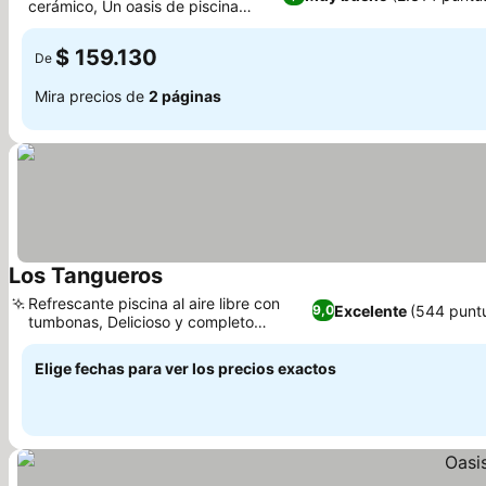
cerámico, Un oasis de piscina
Ver precios
exterior enorme
$ 159.130
De
Mira precios de
2 páginas
Los Tangueros
Ver precios
Refrescante piscina al aire libre con
Excelente
(544 punt
9,0
tumbonas, Delicioso y completo
Ver precios
desayuno casero.
Elige fechas para ver los precios exactos