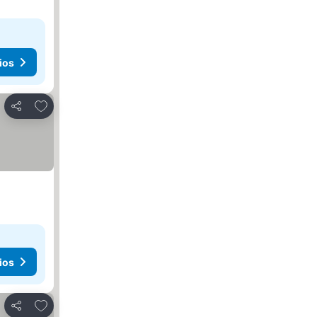
ios
Agregar a favoritos
Compartir
ios
Agregar a favoritos
Compartir