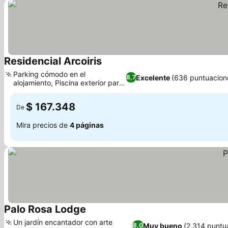
Residencial Arcoiris
Ver precios
Parking cómodo en el
Excelente
(636 puntuacion
8,7
alojamiento, Piscina exterior para
Ver precios
refrescarte
$ 167.348
De
Mira precios de
4 páginas
Palo Rosa Lodge
Ver precios
Un jardín encantador con arte
Muy bueno
(2.314 puntu
8,0