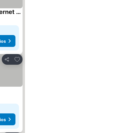
Casa de Campo em Foz - 10 Minutos das Cataratas e Aeroporto- 8 hospedes- 6 camas- Internet Fibra 200 Mbps- 4 quartos sendo 2 suítes- Privacidade e tra
ios
Agregar a favoritos
Compartir
ios