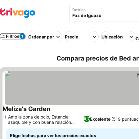
Destino
Filtros
1
Ordenar por
Precio
Ubicación
C
Compara precios de Bed and
Meliza's Garden
Ver precios
Amplia zona de ocio, Estancia
Excelente
(519 puntuac
8,7
asequible y con buena relación
Ver precios
calidad-precio
Elige fechas para ver los precios exactos