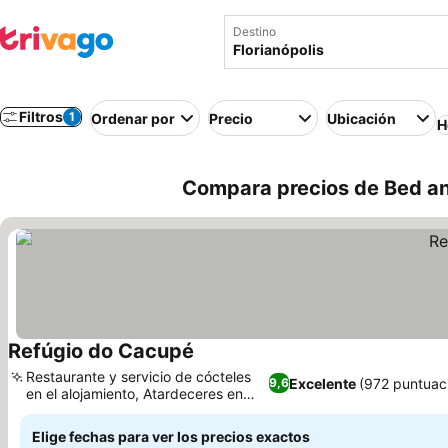
Destino
Filtros
1
Ordenar por
Precio
Ubicación
H
Compara precios de Bed and
Refúgio do Cacupé
Restaurante y servicio de cócteles
Excelente
(972 puntuac
9,6
en el alojamiento, Atardeceres en
Cacupé
Elige fechas para ver los precios exactos