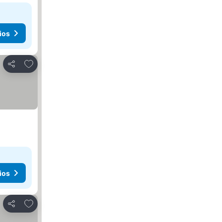
ios
Agregar a favoritos
Compartir
ios
Agregar a favoritos
Compartir