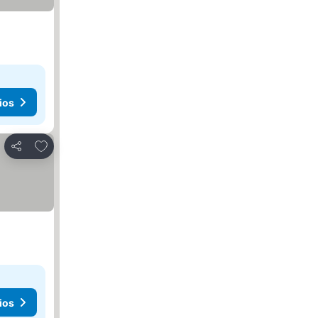
ios
Agregar a favoritos
Compartir
ios