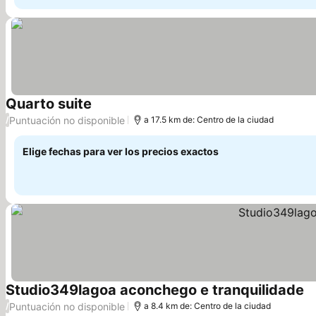
Quarto suite
Puntuación no disponible
/
a 17.5 km de: Centro de la ciudad
Elige fechas para ver los precios exactos
Studio349lagoa aconchego e tranquilidade
Puntuación no disponible
/
a 8.4 km de: Centro de la ciudad