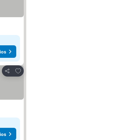
ios
Agregar a favoritos
Compartir
ios