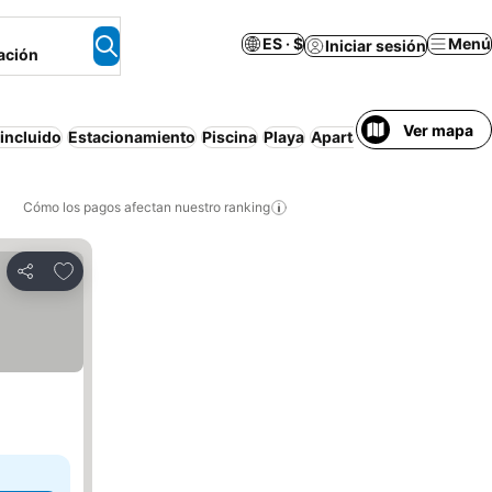
ES · $
Menú
Iniciar sesión
ación
Ver mapa
incluido
Estacionamiento
Piscina
Playa
Apartamento amueblad
Cómo los pagos afectan nuestro ranking
Agregar a favoritos
Compartir