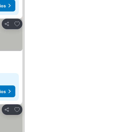
ios
Agregar a favoritos
Compartir
ios
Agregar a favoritos
Compartir