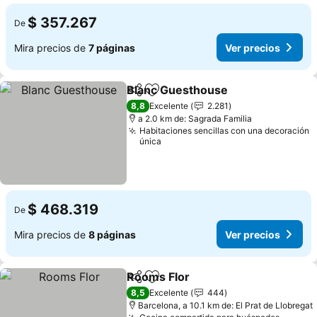
$ 357.267
De
Mira precios de
7 páginas
Ver precios
Blanc Guesthouse
Compartir
Agregar a favoritos
Ver prec
8,8
Excelente
2.281
a 2.0 km de: Sagrada Familia
Habitaciones sencillas con una decoración
única
$ 468.319
De
Mira precios de
8 páginas
Ver precios
Rooms Flor
Compartir
Agregar a favoritos
Ver precios
8,5
Excelente
444
Barcelona, a 10.1 km de: El Prat de Llobregat