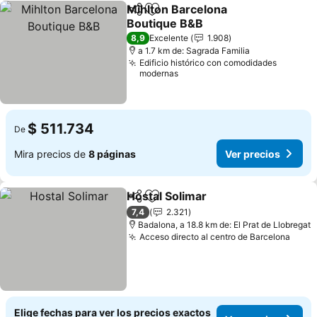
Mihlton Barcelona
Compartir
Agregar a favoritos
Boutique B&B
Ver precios
8,9
Excelente
1.908
a 1.7 km de: Sagrada Familia
Edificio histórico con comodidades
modernas
$ 511.734
De
Mira precios de
8 páginas
Ver precios
Hostal Solimar
Compartir
Agregar a favoritos
Ver precios
7,4
2.321
Badalona, a 18.8 km de: El Prat de Llobregat
Acceso directo al centro de Barcelona
Ver 
Elige fechas para ver los precios exactos