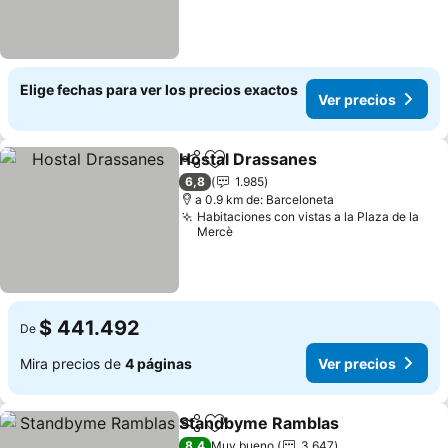
Elige fechas para ver los precios exactos
Ver precios
Hostal Drassanes
Compartir
Agregar a favoritos
Ver prec
6,8
1.985
a 0.9 km de: Barceloneta
Habitaciones con vistas a la Plaza de la
Mercè
$ 441.492
De
Mira precios de
4 páginas
Ver precios
Standbyme Ramblas
Compartir
Agregar a favoritos
Ver p
8,4
Muy bueno
3.647