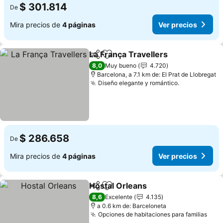
$ 301.814
De
Mira precios de
4 páginas
Ver precios
La França Travellers
Compartir
Agregar a favoritos
Ver pr
8,0
Muy bueno
4.720
Barcelona, a 7.1 km de: El Prat de Llobregat
Diseño elegante y romántico.
Ver precios
$ 286.658
De
Mira precios de
4 páginas
Ver precios
Hostal Orleans
Compartir
Agregar a favoritos
Ver precios
8,6
Excelente
4.135
a 0.6 km de: Barceloneta
Opciones de habitaciones para familias
Ver 