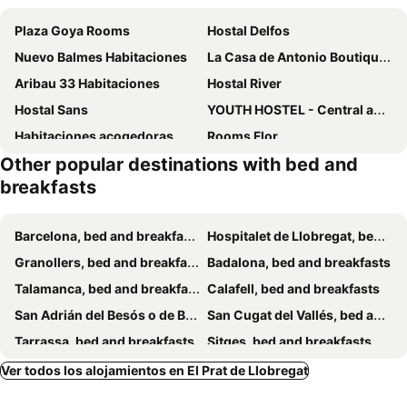
Plaza Goya Rooms
Hostal Delfos
Nuevo Balmes Habitaciones
La Casa de Antonio Boutique Rooms
Aribau 33 Habitaciones
Hostal River
Hostal Sans
YOUTH HOSTEL - Central and Basic Drassanes
Habitaciones acogedoras
Rooms Flor
Other popular destinations with bed and
Casanova Guest House
Enzo Fira Guest House
breakfasts
Hostal Barcelona
Rooms Arago
Blanc Guesthouse
La Calma
Barcelona, bed and breakfasts
Hospitalet de Llobregat, bed and breakfasts
Hostal Aslyp 114
Hostal Portugal
Granollers, bed and breakfasts
Badalona, bed and breakfasts
Paris Habitaciones
Pensión Villanueva
Talamanca, bed and breakfasts
Calafell, bed and breakfasts
Barcelona Rooms 294
Pensión Peiró
San Adrián del Besós o de Besós, bed and breakfasts
San Cugat del Vallés, bed and breakfasts
Hostal Apolo
Hostal Orleans
Tarrassa, bed and breakfasts
Sitges, bed and breakfasts
Amistat City Hostel Barcelona
Habitaciones Nuevo Paris
San Quintín de Mediona, bed and breakfasts
Vendrell, bed and breakfasts
Ver todos los alojamientos en El Prat de Llobregat
Hostal Live Barcelona
Be Ramblas Guest House
Mediona, bed and breakfasts
Cubellas, bed and breakfasts
Hostal Live Natura Barcelona
Hostal Sant Carlo