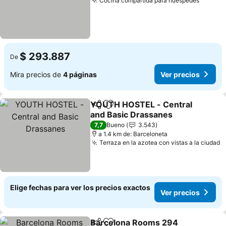
Cocina compartida para huéspedes
Ver pr
$ 293.887
De
Mira precios de
4 páginas
Ver precios
YOUTH HOSTEL - Central
Compartir
Agregar a favoritos
and Basic Drassanes
Ver precios
7,7
Bueno
3.543
a 1.4 km de: Barceloneta
Terraza en la azotea con vistas a la ciudad
V
Elige fechas para ver los precios exactos
Ver precios
Barcelona Rooms 294