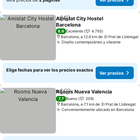
Amistat City Hostel
Compartir
Agregar a favoritos
Barcelona
Ver precios
8,6
Excelente
4.793
Barcelona, a 12.6 km de: El Prat de Llobregat
Diseño contemporáneo y vibrante
Ver prec
Elige fechas para ver los precios exactos
Ver precios
Rooms Nueva Valencia
Compartir
Agregar a favoritos
Ver
7,7
Bueno
209
Barcelona, a 7.1 km de: El Prat de Llobregat
Convenientemente ubicado en Barcelona
Ve