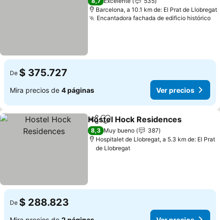
8,7
Excelente
535
Barcelona, a 10.1 km de: El Prat de Llobregat
Encantadora fachada de edificio histórico
Ve
$ 375.727
De
Mira precios de
4 páginas
Ver precios
Hostel Hock Residences
Compartir
Agregar a favoritos
V
8,3
Muy bueno
387
Hospitalet de Llobregat, a 5.3 km de: El Prat
de Llobregat
$ 288.823
De
Mira precios de
2 páginas
Ver precios