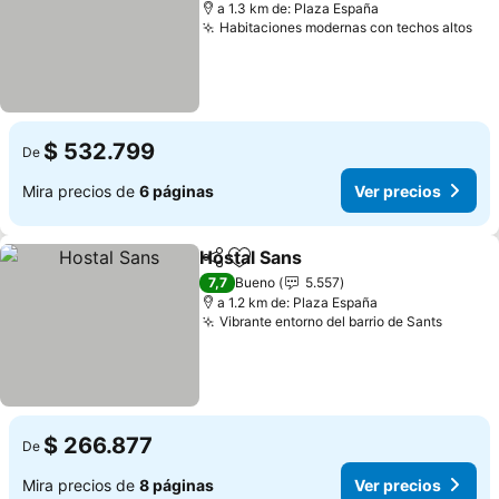
a 1.3 km de: Plaza España
Habitaciones modernas con techos altos
Ver
$ 532.799
De
Mira precios de
6 páginas
Ver precios
Hostal Sans
Compartir
Agregar a favoritos
Ver precios
7,7
Bueno
5.557
a 1.2 km de: Plaza España
Vibrante entorno del barrio de Sants
Ver pr
$ 266.877
De
Mira precios de
8 páginas
Ver precios