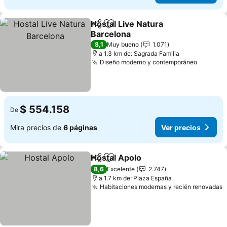
Hostal Live Natura
Compartir
Agregar a favoritos
Barcelona
Ver precios
8,1
Muy bueno
1.071
a 1.3 km de: Sagrada Familia
Diseño moderno y contemporáneo
Ver pre
$ 554.158
De
Mira precios de
6 páginas
Ver precios
Hostal Apolo
Compartir
Agregar a favoritos
Ver precios
8,6
Excelente
2.747
a 1.7 km de: Plaza España
Habitaciones modernas y recién renovadas
V