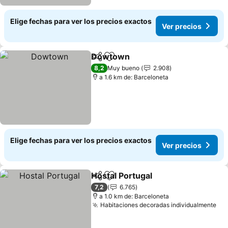
Elige fechas para ver los precios exactos
Ver precios
Dowtown
Compartir
Agregar a favoritos
Ver precios
8,2
Muy bueno
2.908
a 1.6 km de: Barceloneta
Elige fechas para ver los precios exactos
Ver precios
Hostal Portugal
Compartir
Agregar a favoritos
Ver precio
7,2
6.765
a 1.0 km de: Barceloneta
Habitaciones decoradas individualmente
Ver