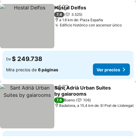
Hostal Delfos
Compartir
Agregar a favoritos
Ver precios
7,4
3.525
a 1.6 km de: Plaza España
Edificio histórico con ascensor único
Ver pr
$ 249.738
De
Mira precios de
6 páginas
Ver precios
Sant Adrià Urban Suites
Compartir
Agregar a favoritos
by gaiarooms
Ver precios
7,6
Bueno
106
Badalona, a 15.4 km de: El Prat de Llobregat