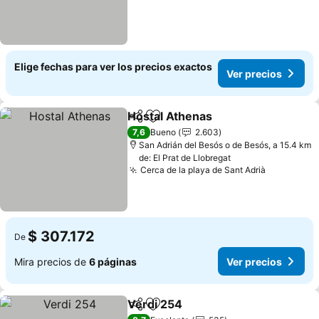
Elige fechas para ver los precios exactos
Ver precios
Hostal Athenas
Compartir
Agregar a favoritos
Ver precios
7,6
Bueno
2.603
San Adrián del Besós o de Besós, a 15.4 km
de: El Prat de Llobregat
Cerca de la playa de Sant Adrià
Ver preci
$ 307.172
De
Mira precios de
6 páginas
Ver precios
Verdi 254
Compartir
Agregar a favoritos
Ver precios