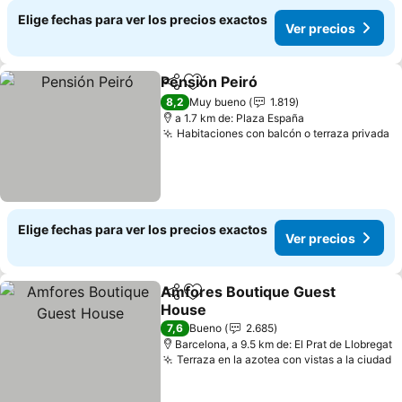
Elige fechas para ver los precios exactos
Ver precios
Pensión Peiró
Compartir
Agregar a favoritos
Ver precios
8,2
Muy bueno
1.819
a 1.7 km de: Plaza España
Habitaciones con balcón o terraza privada
V
Elige fechas para ver los precios exactos
Ver precios
Amfores Boutique Guest
Compartir
Agregar a favoritos
House
Ver precios
7,6
Bueno
2.685
Barcelona, a 9.5 km de: El Prat de Llobregat
Terraza en la azotea con vistas a la ciudad
V