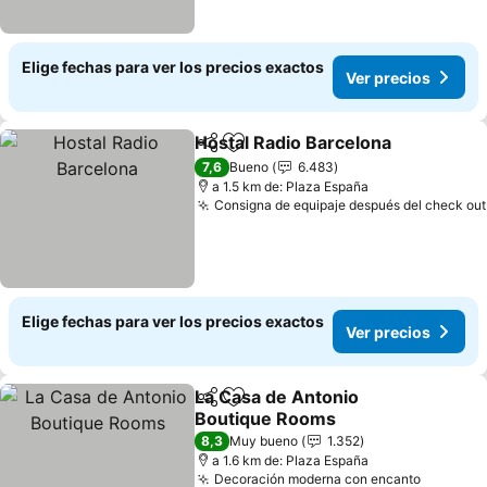
Elige fechas para ver los precios exactos
Ver precios
Hostal Radio Barcelona
Compartir
Agregar a favoritos
Ver
7,6
Bueno
6.483
a 1.5 km de: Plaza España
Consigna de equipaje después del check out
Elige fechas para ver los precios exactos
Ver precios
La Casa de Antonio
Compartir
Agregar a favoritos
Boutique Rooms
Ver precios
8,3
Muy bueno
1.352
a 1.6 km de: Plaza España
Decoración moderna con encanto