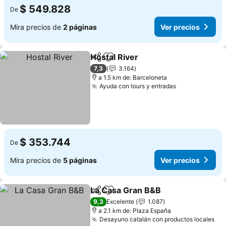
$ 549.828
De
Mira precios de
2 páginas
Ver precios
Hostal River
Compartir
Agregar a favoritos
Ver precios
7,3
3.164
a 1.5 km de: Barceloneta
Ayuda con tours y entradas
Ver precios
$ 353.744
De
Mira precios de
5 páginas
Ver precios
La Casa Gran B&B
Compartir
Agregar a favoritos
Ver prec
9,3
Excelente
1.087
a 2.1 km de: Plaza España
Desayuno catalán con productos locales
Ver