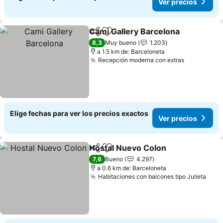
Ver precios
Cami Gallery Barcelona
Compartir
Agregar a favoritos
Ver
8,3
Muy bueno
1.203
a 1.5 km de: Barceloneta
Recepción moderna con extras
Ver precio
Elige fechas para ver los precios exactos
Ver precios
Hostal Nuevo Colon
Compartir
Agregar a favoritos
Ver pr
7,6
Bueno
4.297
a 0.6 km de: Barceloneta
Habitaciones con balcones tipo Julieta
Ver 