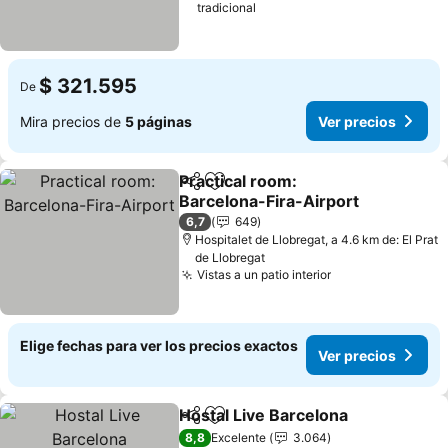
tradicional
$ 321.595
De
Mira precios de
5 páginas
Ver precios
Practical room:
Compartir
Agregar a favoritos
Barcelona-Fira-Airport
Ver precios
6,7
649
Hospitalet de Llobregat, a 4.6 km de: El Prat
de Llobregat
Vistas a un patio interior
Ver precios
Elige fechas para ver los precios exactos
Ver precios
Hostal Live Barcelona
Compartir
Agregar a favoritos
Ver 
8,8
Excelente
3.064