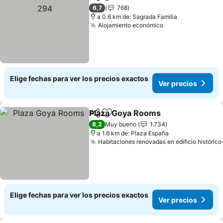
Compartir
Agregar a favoritos
Ver 
6,7
768
a 0.6 km de: Sagrada Familia
Alojamiento económico
Ver precios
Elige fechas para ver los precios exactos
Ver precios
Plaza Goya Rooms
Compartir
Agregar a favoritos
Ver pre
8,2
Muy bueno
1.734
a 1.6 km de: Plaza España
Habitaciones renovadas en edificio histórico
Elige fechas para ver los precios exactos
Ver precios