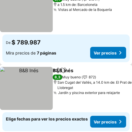
a 1.5 km de: Barceloneta
Vistas al Mercado de la Boquería
Ver prec
$ 789.987
De
Mira precios de
7 páginas
Ver precios
B&B Inés
Compartir
Agregar a favoritos
Ver precios
8,3
Muy bueno
872
San Cugat del Vallés, a 14.0 km de: El Prat de
Llobregat
Jardín y piscina exterior para relajarte
Ver p
Elige fechas para ver los precios exactos
Ver precios