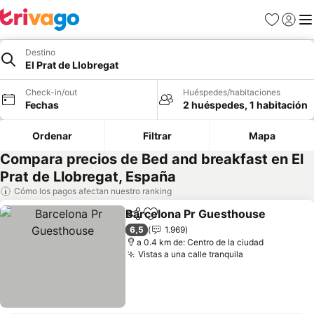
Favoritos
Iniciar 
Me
Destino
El Prat de Llobregat
Check-in/out
Huéspedes/habitaciones
Fechas
2 huéspedes, 1 habitación
Ordenar
Filtrar
Mapa
Compara precios de Bed and breakfast en El
Prat de Llobregat, España
Cómo los pagos afectan nuestro ranking
Barcelona Pr Guesthouse
Compartir
Agregar a favoritos
6,5
1.969
a 0.4 km de: Centro de la ciudad
Vistas a una calle tranquila
Ver precios