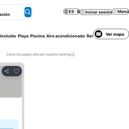
ES · $
Menú
Iniciar sesión
ación
Ver mapa
incluido
Playa
Piscina
Aire acondicionado
Resort
Cancelación g
Cómo los pagos afectan nuestro ranking
Agregar a favoritos
Compartir