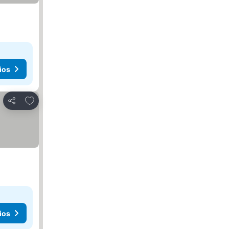
ios
Agregar a favoritos
Compartir
ios