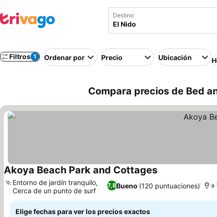
Destino
Filtros
1
Ordenar por
Precio
Ubicación
H
Compara precios de Bed and
Akoya Beach Park and Cottages
Ver precios
Entorno de jardín tranquilo,
Bueno
(120 puntuaciones)
7,8
a 
Cerca de un punto de surf
Ver precios
Elige fechas para ver los precios exactos