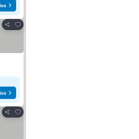
ios
Agregar a favoritos
Compartir
ios
Agregar a favoritos
Compartir