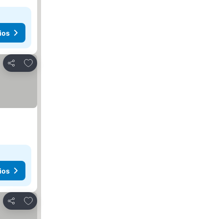
ios
Agregar a favoritos
Compartir
ios
Agregar a favoritos
Compartir