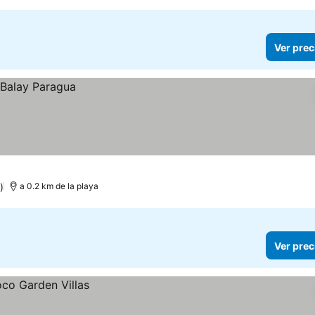
Ver prec
)
a 0.2 km de la playa
Ver prec