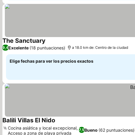
The Sanctuary
Ver precios
Excelente
(18 puntuaciones)
9,4
a 18.0 km de: Centro de la ciudad
Elige fechas para ver los precios exactos
Balili Villas El Nido
Ver precios
Cocina asiática y local excepcional,
Bueno
(62 puntuaciones)
7,5
Acceso a zona de playa privada