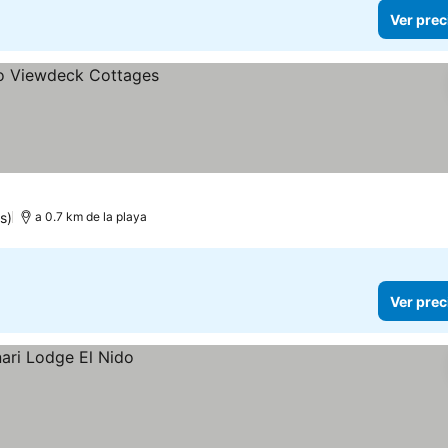
Ver prec
s)
a 0.7 km de la playa
Ver prec