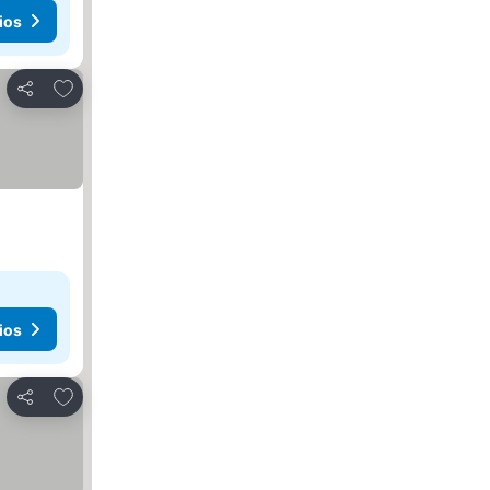
ios
Agregar a favoritos
Compartir
ios
Agregar a favoritos
Compartir