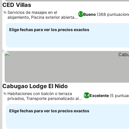
CED Villas
Ver precios
Servicios de masajes en el
Bueno
(368 puntuacion
7,7
alojamiento, Piscina exterior abierta
Ver precios
todo el año
Elige fechas para ver los precios exactos
Cabugao Lodge El Nido
Ver precios
Habitaciones con balcón o terraza
Excelente
(5 puntua
9,4
privados, Transporte personalizado al
Ver precios
aeropuerto
Elige fechas para ver los precios exactos