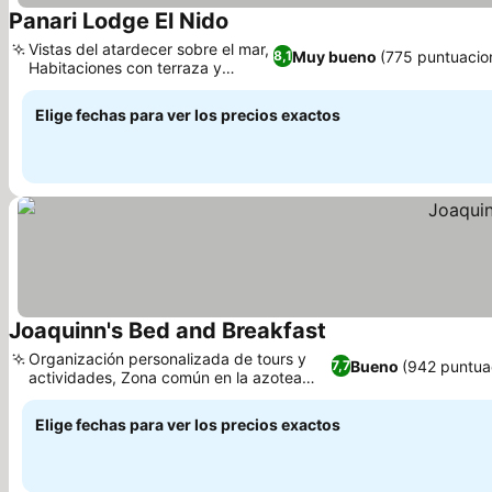
Panari Lodge El Nido
Ver precios
Vistas del atardecer sobre el mar,
Muy bueno
(775 puntuacio
8,1
Habitaciones con terraza y
Ver precios
balcón
Elige fechas para ver los precios exactos
Joaquinn's Bed and Breakfast
Ver precios
Organización personalizada de tours y
Bueno
(942 puntua
7,7
actividades, Zona común en la azotea
Ver precios
con vistas
Elige fechas para ver los precios exactos