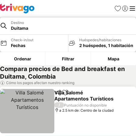
Favoritos
Iniciar 
Me
Destino
Duitama
Check-in/out
Huéspedes/habitaciones
Fechas
2 huéspedes, 1 habitación
Ordenar
Filtrar
Mapa
Compara precios de Bed and breakfast en
Duitama, Colombia
Cómo los pagos afectan nuestro ranking
Villa Salomé
Compartir
Agregar a favoritos
Apartamentos Turísticos
/
Puntuación no disponible
a 2.5 km de: Centro de la ciudad