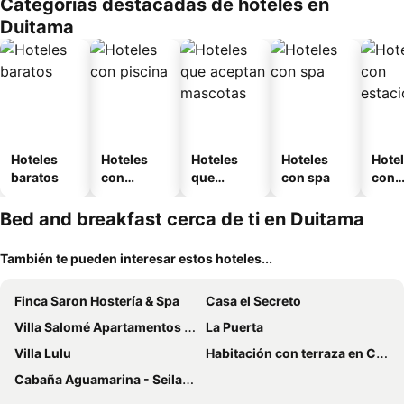
Categorías destacadas de hoteles en
o
Duitama
Hoteles
Hoteles
Hoteles
Hoteles
Hote
baratos
con
que
con spa
con
piscina
aceptan
esta
mascotas
mien
Bed and breakfast cerca de ti en Duitama
También te pueden interesar estos hoteles...
Finca Saron Hostería & Spa
Casa el Secreto
Villa Salomé Apartamentos Turísticos
La Puerta
Villa Lulu
Habitación con terraza en Casa SanTelmo Paipa
Cabaña Aguamarina - Seilan Alojamiento Rural