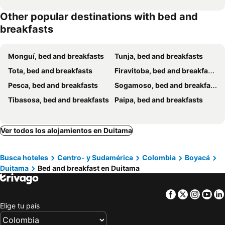
Other popular destinations with bed and
breakfasts
Monguí, bed and breakfasts
Tunja, bed and breakfasts
Tota, bed and breakfasts
Firavitoba, bed and breakfasts
Pesca, bed and breakfasts
Sogamoso, bed and breakfasts
Tibasosa, bed and breakfasts
Paipa, bed and breakfasts
Ver todos los alojamientos en Duitama
Busca hoteles
Centro- y Sudamérica
Colombia
Boyacá
Duitama
Bed and breakfast en Duitama
Facebook
Twitter
Insta
Yo
Elige tu país