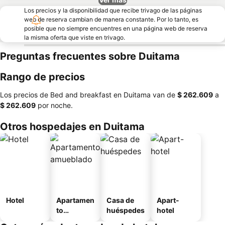
Los precios y la disponibilidad que recibe trivago de las páginas
web de reserva cambian de manera constante. Por lo tanto, es
posible que no siempre encuentres en una página web de reserva
la misma oferta que viste en trivago.
Preguntas frecuentes sobre Duitama
Rango de precios
Los precios de Bed and breakfast en Duitama van de
‎$ 262.609
a
‎$ 262.609
por noche.
Otros hospedajes en Duitama
Hotel
Apartamen
Casa de
Apart-
to
huéspedes
hotel
amueblad