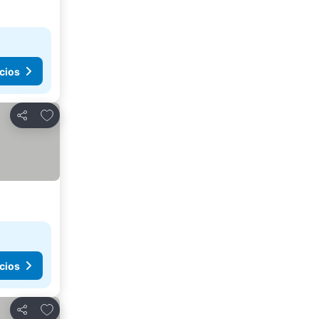
cios
Agregar a favoritos
Compartir
cios
Agregar a favoritos
Compartir