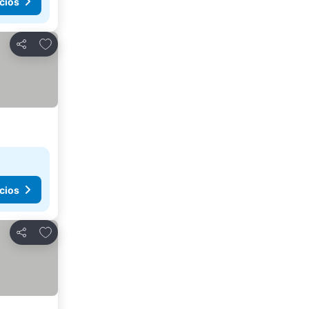
cios
Agregar a favoritos
Compartir
cios
Agregar a favoritos
Compartir