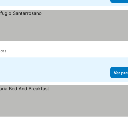
adas
Ver pre