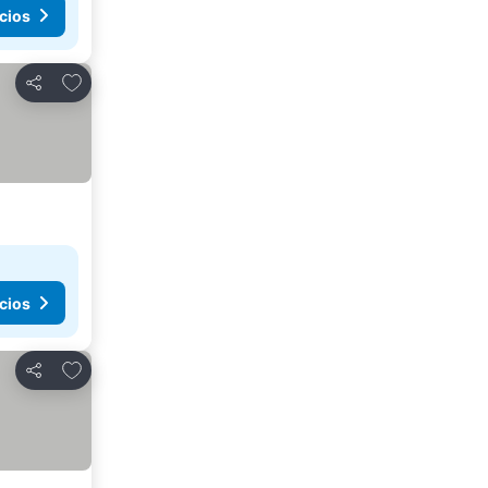
cios
Agregar a favoritos
Compartir
cios
Agregar a favoritos
Compartir