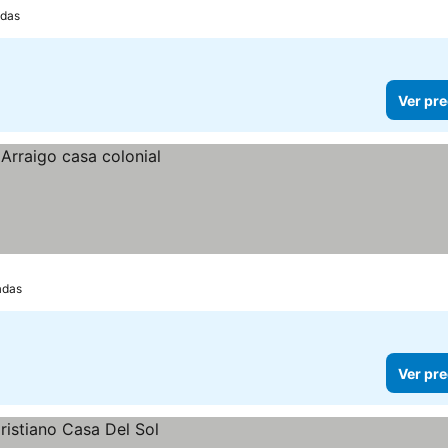
adas
Ver pre
adas
Ver pre