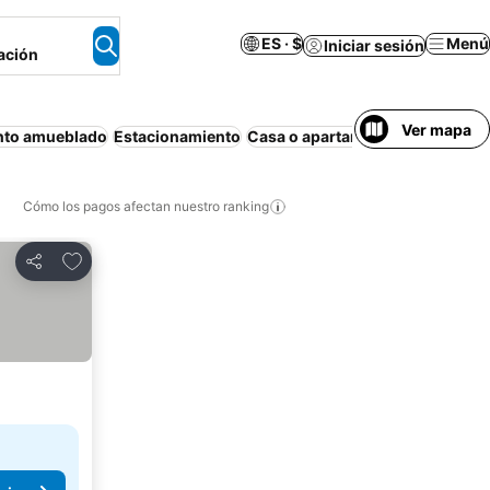
ES · $
Menú
Iniciar sesión
ación
Ver mapa
nto amueblado
Estacionamiento
Casa o apartamento entero
Mas
Cómo los pagos afectan nuestro ranking
Agregar a favoritos
Compartir