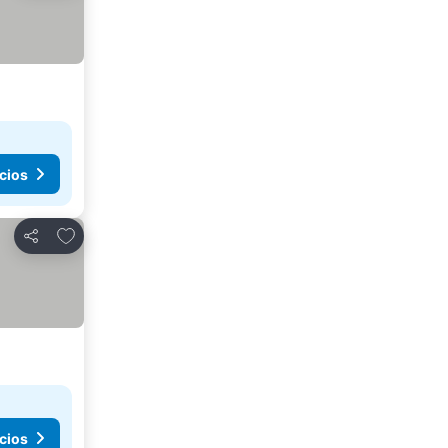
cios
Agregar a favoritos
Compartir
cios