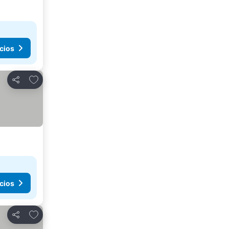
cios
Agregar a favoritos
Compartir
cios
Agregar a favoritos
Compartir