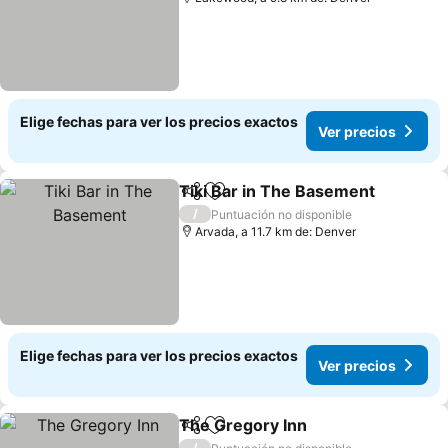
Elige fechas para ver los precios exactos
Ver precios
Tiki Bar in The Basement
Compartir
Agregar a favoritos
V
/
Puntuación no disponible
Arvada, a 11.7 km de: Denver
Elige fechas para ver los precios exactos
Ver precios
The Gregory Inn
Compartir
Agregar a favoritos
Ver preci
/