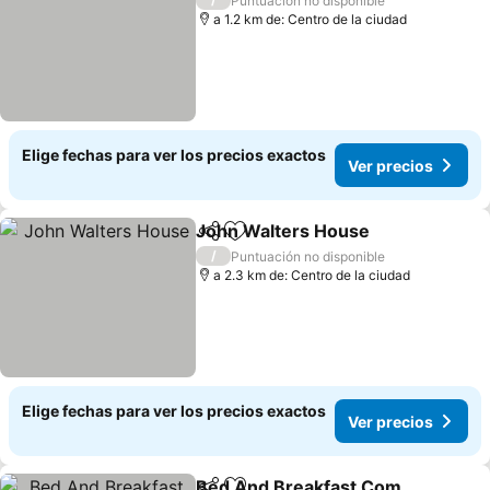
Puntuación no disponible
a 1.2 km de: Centro de la ciudad
Elige fechas para ver los precios exactos
Ver precios
John Walters House
Compartir
Agregar a favoritos
Ver p
/
Puntuación no disponible
a 2.3 km de: Centro de la ciudad
Elige fechas para ver los precios exactos
Ver precios
Bed And Breakfast Com