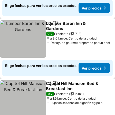
Elige fechas para ver los precios exactos
Ver precios
Lumber Baron Inn &
Compartir
Agregar a favoritos
Gardens
Ver precios
9,2
Excelente
718
a 3.0 km de: Centro de la ciudad
Desayuno gourmet preparado por un chef
Ve
Elige fechas para ver los precios exactos
Ver precios
Capitol Hill Mansion Bed &
Compartir
Agregar a favoritos
Breakfast Inn
Ver precios
9,7
Excelente
2.101
a 1.9 km de: Centro de la ciudad
Lujosas sábanas de algodón egipcio
Ver pr