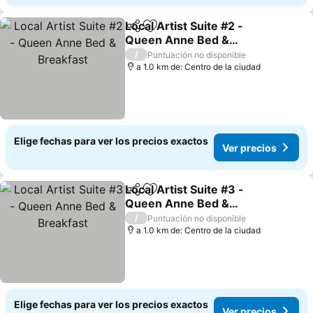
Local Artist Suite #2 -
Compartir
Agregar a favoritos
Queen Anne Bed &
Breakfast
Ver precios
/
Puntuación no disponible
a 1.0 km de: Centro de la ciudad
Elige fechas para ver los precios exactos
Ver precios
Local Artist Suite #3 -
Compartir
Agregar a favoritos
Queen Anne Bed &
Breakfast
Ver precios
/
Puntuación no disponible
a 1.0 km de: Centro de la ciudad
Elige fechas para ver los precios exactos
Ver precios