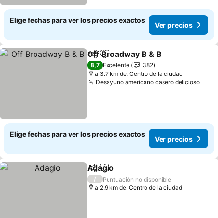
Elige fechas para ver los precios exactos
Ver precios
Off Broadway B & B
Compartir
Agregar a favoritos
Ver pr
8,7
Excelente
382
a 3.7 km de: Centro de la ciudad
Desayuno americano casero delicioso
Ver 
Elige fechas para ver los precios exactos
Ver precios
Adagio
Compartir
Agregar a favoritos
Ver precios
/
Puntuación no disponible
a 2.9 km de: Centro de la ciudad