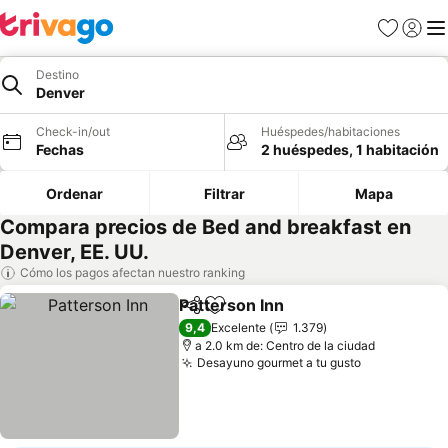
Favoritos
Iniciar 
Me
Destino
Denver
Check-in/out
Huéspedes/habitaciones
Fechas
2 huéspedes, 1 habitación
Ordenar
Filtrar
Mapa
Compara precios de Bed and breakfast en
Denver, EE. UU.
Cómo los pagos afectan nuestro ranking
Patterson Inn
Compartir
Agregar a favoritos
Ver precios
9,4
Excelente
1.379
a 2.0 km de: Centro de la ciudad
Desayuno gourmet a tu gusto
Ver precios