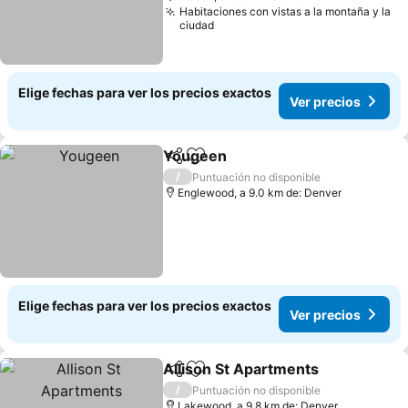
Habitaciones con vistas a la montaña y la
ciudad
Elige fechas para ver los precios exactos
Ver precios
Yougeen
Compartir
Agregar a favoritos
Ver precios
/
Puntuación no disponible
Englewood, a 9.0 km de: Denver
Elige fechas para ver los precios exactos
Ver precios
Allison St Apartments
Compartir
Agregar a favoritos
Ver 
/
Puntuación no disponible
Lakewood, a 9.8 km de: Denver