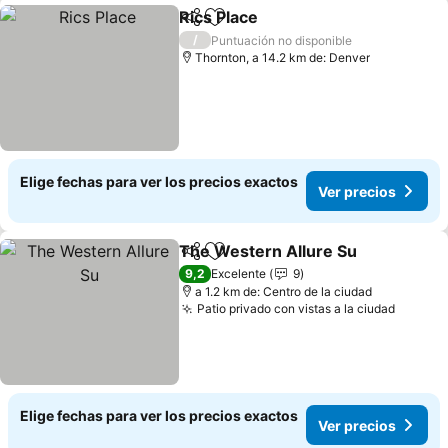
Rics Place
Compartir
Agregar a favoritos
Ver precios
/
Puntuación no disponible
Thornton, a 14.2 km de: Denver
Elige fechas para ver los precios exactos
Ver precios
The Western Allure Su
Compartir
Agregar a favoritos
Ver
9,2
Excelente
9
a 1.2 km de: Centro de la ciudad
Patio privado con vistas a la ciudad
Ver pr
Elige fechas para ver los precios exactos
Ver precios