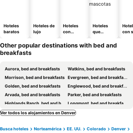
Hoteles
Hoteles de
Hoteles
Hoteles
Hote
baratos
lujo
con
que
con 
piscina
aceptan
mascotas
Other popular destinations with bed and
breakfasts
Aurora, bed and breakfasts
Watkins, bed and breakfasts
Morrison, bed and breakfasts
Evergreen, bed and breakfasts
Golden, bed and breakfasts
Englewood, bed and breakfasts
Arvada, bed and breakfasts
Parker, bed and breakfasts
Highlands Ranch, bed and breakfasts
Longmont, bed and breakfasts
Ver todos los alojamientos en Denver
Busca hoteles
Norteamérica
EE. UU.
Colorado
Denver