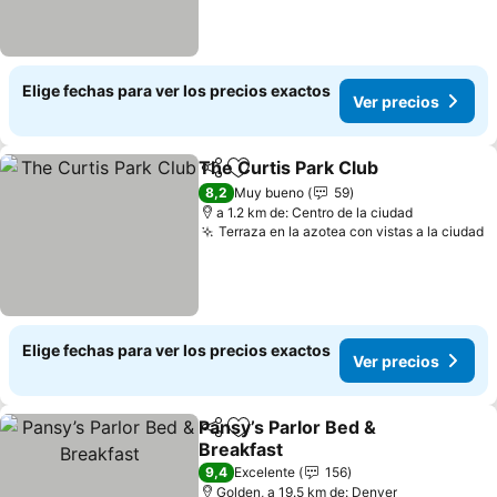
Elige fechas para ver los precios exactos
Ver precios
The Curtis Park Club
Compartir
Agregar a favoritos
Ver p
8,2
Muy bueno
59
a 1.2 km de: Centro de la ciudad
Terraza en la azotea con vistas a la ciudad
V
Elige fechas para ver los precios exactos
Ver precios
Pansy’s Parlor Bed &
Compartir
Agregar a favoritos
Breakfast
Ver precios
9,4
Excelente
156
Golden, a 19.5 km de: Denver