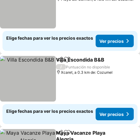
Elige fechas para ver los precios exactos
Ver precios
Villa Escondida B&B
Compartir
Agregar a favoritos
Ver pr
/
Puntuación no disponible
Xcaret, a 0.3 km de: Cozumel
Elige fechas para ver los precios exactos
Ver precios
Maya Vacanze Playa
Compartir
Agregar a favoritos
Alegria