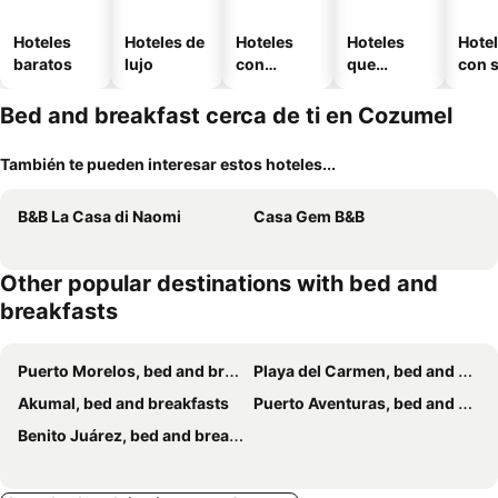
Hoteles
Hoteles de
Hoteles
Hoteles
Hote
baratos
lujo
con
que
con 
piscina
aceptan
mascotas
Bed and breakfast cerca de ti en Cozumel
También te pueden interesar estos hoteles...
B&B La Casa di Naomi
Casa Gem B&B
Other popular destinations with bed and
breakfasts
Puerto Morelos, bed and breakfasts
Playa del Carmen, bed and breakfasts
Akumal, bed and breakfasts
Puerto Aventuras, bed and breakfasts
Benito Juárez, bed and breakfasts