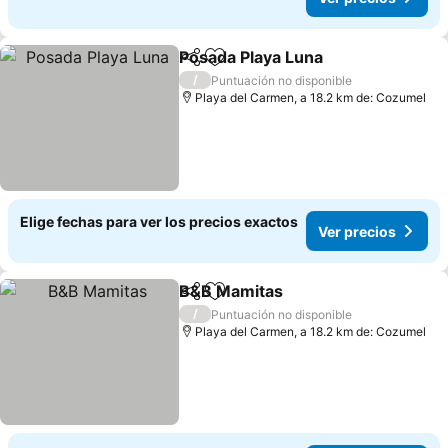
Posada Playa Luna
Compartir
Agregar a favoritos
Ver pre
/
Puntuación no disponible
Playa del Carmen, a 18.2 km de: Cozumel
Elige fechas para ver los precios exactos
Ver precios
B&B Mamitas
Compartir
Agregar a favoritos
Ver precios
/
Puntuación no disponible
Playa del Carmen, a 18.2 km de: Cozumel