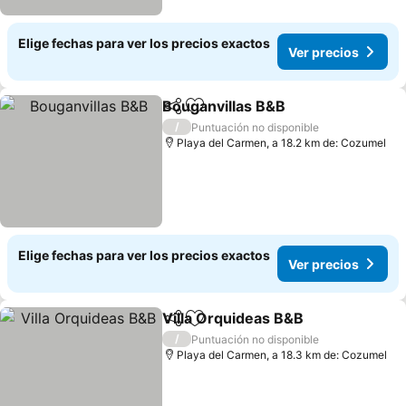
Elige fechas para ver los precios exactos
Ver precios
Bouganvillas B&B
Compartir
Agregar a favoritos
Ver prec
/
Puntuación no disponible
Playa del Carmen, a 18.2 km de: Cozumel
Elige fechas para ver los precios exactos
Ver precios
Villa Orquideas B&B
Compartir
Agregar a favoritos
Ver pr
/
Puntuación no disponible
Playa del Carmen, a 18.3 km de: Cozumel