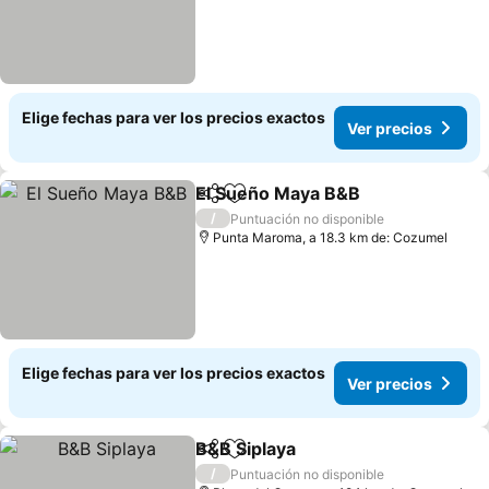
Elige fechas para ver los precios exactos
Ver precios
El Sueño Maya B&B
Compartir
Agregar a favoritos
Ver pre
/
Puntuación no disponible
Punta Maroma, a 18.3 km de: Cozumel
Elige fechas para ver los precios exactos
Ver precios
B&B Siplaya
Compartir
Agregar a favoritos
Ver precios
/
Puntuación no disponible