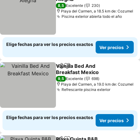
Ver precios
8,5
Excelente
230
Playa del Carmen, a 18.5 km de: Cozumel
Piscina exterior abierta todo el año
Ver pre
Elige fechas para ver los precios exactos
Ver precios
Vainilla Bed And
Compartir
Agregar a favoritos
Breakfast Mexico
Ver precios
9,5
Excelente
698
Playa del Carmen, a 19.0 km de: Cozumel
Refrescante piscina exterior
Ver precios
Elige fechas para ver los precios exactos
Ver precios
Playa Quinta B&B