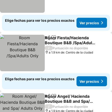
Elige fechas para ver los precios exactos
Ver precios
Room Fiesta/Hacienda
Compartir
Agregar a favoritos
Boutique B&B /Spa/Adults
Only
Ver precios
/
Puntuación no disponible
a 1.9 km de: Centro de la ciudad
Elige fechas para ver los precios exactos
Ver precios
Room Angel/ Hacienda
Compartir
Agregar a favoritos
Boutique B&B and Spa/
Adults Only
Ver precios
/
Puntuación no disponible
a 1.9 km de: Centro de la ciudad