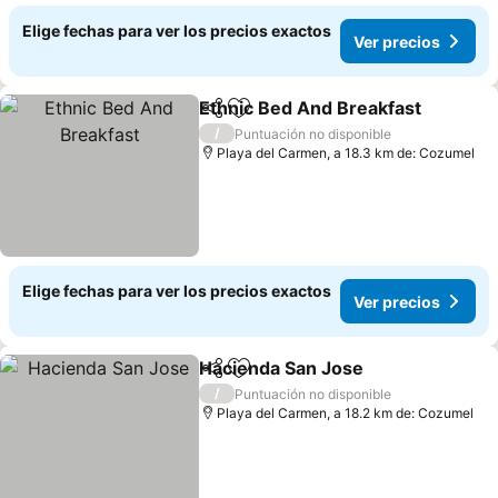
Elige fechas para ver los precios exactos
Ver precios
Ethnic Bed And Breakfast
Compartir
Agregar a favoritos
/
Puntuación no disponible
Playa del Carmen, a 18.3 km de: Cozumel
Elige fechas para ver los precios exactos
Ver precios
Hacienda San Jose
Compartir
Agregar a favoritos
Ver pre
/
Puntuación no disponible
Playa del Carmen, a 18.2 km de: Cozumel