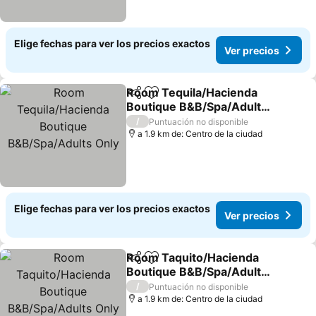
Elige fechas para ver los precios exactos
Ver precios
Room Tequila/Hacienda
Compartir
Agregar a favoritos
Boutique B&B/Spa/Adults
Only
Ver precios
/
Puntuación no disponible
a 1.9 km de: Centro de la ciudad
Elige fechas para ver los precios exactos
Ver precios
Room Taquito/Hacienda
Compartir
Agregar a favoritos
Boutique B&B/Spa/Adults
Only
Ver precios
/
Puntuación no disponible
a 1.9 km de: Centro de la ciudad