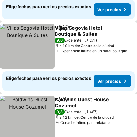
Elige fechas para ver los precios exactos
Ver precios
Villas Segovia Hotel
Compartir
Agregar a favoritos
Boutique & Suites
Ver precios
9,0
Excelente
271
a 1.0 km de: Centro de la ciudad
Experiencia íntima en un hotel boutique
Ver 
Elige fechas para ver los precios exactos
Ver precios
Baldwins Guest House
Compartir
Agregar a favoritos
Cozumel
Ver precios
9,8
Excelente
487
a 1.2 km de: Centro de la ciudad
Cenador íntimo para relajarte
Ver precios