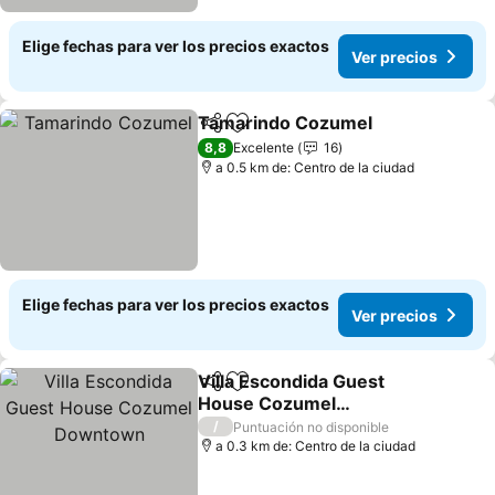
Elige fechas para ver los precios exactos
Ver precios
Tamarindo Cozumel
Compartir
Agregar a favoritos
Ver pr
8,8
Excelente
16
a 0.5 km de: Centro de la ciudad
Elige fechas para ver los precios exactos
Ver precios
Villa Escondida Guest
Compartir
Agregar a favoritos
House Cozumel
Downtown
Ver precios
/
Puntuación no disponible
a 0.3 km de: Centro de la ciudad