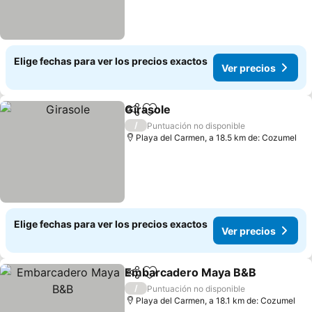
Elige fechas para ver los precios exactos
Ver precios
Girasole
Compartir
Agregar a favoritos
Ver precios
/
Puntuación no disponible
Playa del Carmen, a 18.5 km de: Cozumel
Elige fechas para ver los precios exactos
Ver precios
Embarcadero Maya B&B
Compartir
Agregar a favoritos
Ve
/
Puntuación no disponible
Playa del Carmen, a 18.1 km de: Cozumel