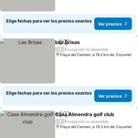
Elige fechas para ver los precios exactos
Ver precios
Las Brisas
Compartir
Agregar a favoritos
Ver precios
/
Puntuación no disponible
Playa del Carmen, a 18.2 km de: Cozumel
Elige fechas para ver los precios exactos
Ver precios
Casa Almendra golf club
Compartir
Agregar a favoritos
V
/
Puntuación no disponible
Playa del Carmen, a 18.3 km de: Cozumel