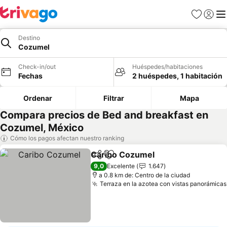
Favoritos
Iniciar 
Me
Destino
Cozumel
Check-in/out
Huéspedes/habitaciones
Fechas
2 huéspedes, 1 habitación
Ordenar
Filtrar
Mapa
Compara precios de Bed and breakfast en
Cozumel, México
Cómo los pagos afectan nuestro ranking
Caribo Cozumel
Compartir
Agregar a favoritos
Ver precio
9,0
Excelente
1.647
a 0.8 km de: Centro de la ciudad
Terraza en la azotea con vistas panorámicas