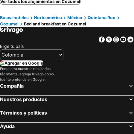
Ver todos los alojamientos en Cozumel
Busca hoteles
Norteamérica
México
Quintana Roo
Cozumel
Bed and breakfast en Cozumel
Facebook
Twitter
Insta
Yo
Elige tu país
Agregar en Google
Encuentra nuestros resultados
fácilmente: agrega trivago como
fuente preferida en Google.
Compañía
Nuestros productos
Términos y políticas
Ayuda