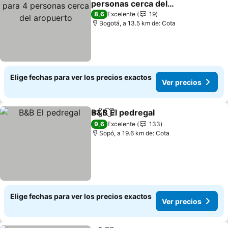
personas cerca del
aropuerto
8,6
Excelente
19
Bogotá, a 13.5 km de: Cota
Elige fechas para ver los precios exactos
Ver precios
B&B El pedregal
Compartir
Agregar a favoritos
9,6
Excelente
133
Sopó, a 19.6 km de: Cota
Elige fechas para ver los precios exactos
Ver precios