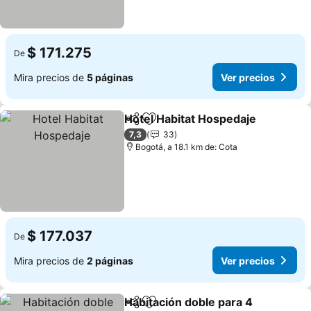
$ 171.275
De
Mira precios de
5 páginas
Ver precios
Hotel Habitat Hospedaje
Compartir
Agregar a favoritos
7,3
33
Bogotá, a 18.1 km de: Cota
$ 177.037
De
Mira precios de
2 páginas
Ver precios
Habitación doble para 4
Compartir
Agregar a favoritos