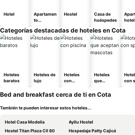
Hotel
Apartamen
Hostel
Casa de
Apar
to
huéspedes
hotel
amueblad
Categorías destacadas de hoteles en Cota
o
Hoteles
Hoteles de
Hoteles
Hoteles
Hote
baratos
lujo
con
que
con 
piscina
aceptan
mascotas
Bed and breakfast cerca de ti en Cota
También te pueden interesar estos hoteles...
Hotel Casa Modelia
Ayllu Hostel
Hostel Titan Plaza Cll 80
Hospedaje Patty Cajicá