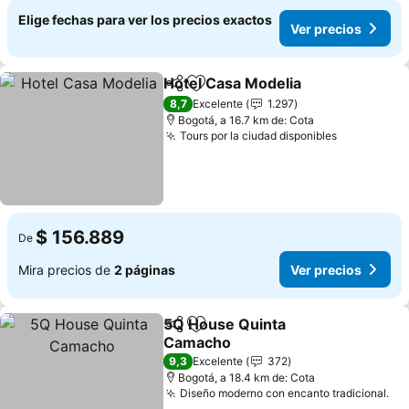
Elige fechas para ver los precios exactos
Ver precios
Hotel Casa Modelia
Compartir
Agregar a favoritos
8,7
Excelente
1.297
Bogotá, a 16.7 km de: Cota
Tours por la ciudad disponibles
$ 156.889
De
Mira precios de
2 páginas
Ver precios
5Q House Quinta
Compartir
Agregar a favoritos
Camacho
9,3
Excelente
372
Bogotá, a 18.4 km de: Cota
Diseño moderno con encanto tradicional.