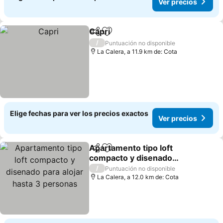
Ver precios
Capri
Compartir
Agregar a favoritos
/
Puntuación no disponible
La Calera, a 11.9 km de: Cota
Elige fechas para ver los precios exactos
Ver precios
Apartamento tipo loft
Compartir
Agregar a favoritos
compacto y disenado
para alojar hasta 3
/
Puntuación no disponible
personas
La Calera, a 12.0 km de: Cota