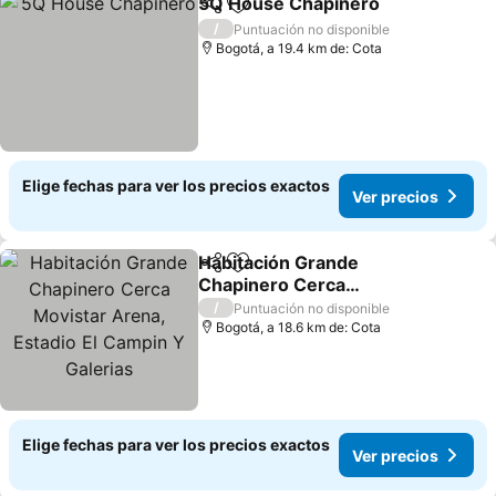
5Q House Chapinero
Compartir
Agregar a favoritos
/
Puntuación no disponible
Bogotá, a 19.4 km de: Cota
Elige fechas para ver los precios exactos
Ver precios
Habitación Grande
Compartir
Agregar a favoritos
Chapinero Cerca
Movistar Arena, Estadio
/
Puntuación no disponible
El Campin Y Galerias
Bogotá, a 18.6 km de: Cota
Elige fechas para ver los precios exactos
Ver precios