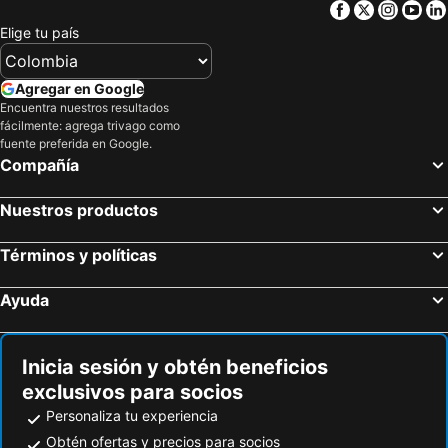
Deportel Bogota
Casa Real
Facebook
Twitter
Insta
Yo
Casa Amanda
Hostal Campobello
Elige tu país
Casa Maconglo
Monteluna
Agregar en Google
Habitación en Chicó Reservado 13a 98
Casa Cocora
Encuentra nuestros resultados
Habitación Grande Chapinero Cerca Movistar Arena, Estadio El Campin Y Galerias
Casa Lelyte
fácilmente: agrega trivago como
fuente preferida en Google.
5Q House Chapinero
Alojamiento Mi Casa
Compañía
C&B
Nuestros productos
Términos y políticas
Ayuda
Inicia sesión y obtén beneficios
exclusivos para socios
Personaliza tu experiencia
Obtén ofertas y precios para socios