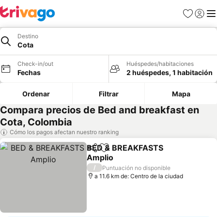
Favoritos
Iniciar 
Me
Destino
Cota
Check-in/out
Huéspedes/habitaciones
Fechas
2 huéspedes, 1 habitación
Ordenar
Filtrar
Mapa
Compara precios de Bed and breakfast en
Cota, Colombia
Cómo los pagos afectan nuestro ranking
BED & BREAKFASTS
Compartir
Agregar a favoritos
Amplio
/
Puntuación no disponible
a 11.6 km de: Centro de la ciudad