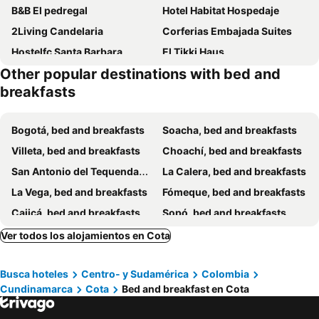
B&B El pedregal
Hotel Habitat Hospedaje
2Living Candelaria
Corferias Embajada Suites
Hostelfc Santa Barbara
El Tikki Haus
Other popular destinations with bed and
Hostal Casalé Usaquén Embajada de Mexico
5Q House Quinta Camacho
breakfasts
Hostelfc Movistar57
Hostel Villa luz tu sitio
Hostelfc Usaquen
Hostal Casa Primavera
Bogotá, bed and breakfasts
Soacha, bed and breakfasts
El Portal
Casa Prada Bed & Breakfast
Villeta, bed and breakfasts
Choachí, bed and breakfasts
Habitación en el cielo
Tikki Lua
San Antonio del Tequendama, bed and breakfasts
La Calera, bed and breakfasts
Bamuka Hostal
Elfa Natural Getaway Movstar Arena
La Vega, bed and breakfasts
Fómeque, bed and breakfasts
Fly & Stay Bogota Apt 2
La Kzona - Hab Doble
Cajicá, bed and breakfasts
Sopó, bed and breakfasts
Freyja Hostal Boutique - Café Bistró
Casa De Martierra
Chía, bed and breakfasts
Guasca, bed and breakfasts
Ver todos los alojamientos en Cota
Habitacion individual Para viajeros
Hospedaje San Rafael
Subachoque, bed and breakfasts
Vergara, bed and breakfasts
Hotel Botaniko
Habitación Doble Ciudad Salitre
Busca hoteles
Centro- y Sudamérica
Colombia
Guatavita, bed and breakfasts
Cogua, bed and breakfasts
Casa Hernandez
Nico
Cundinamarca
Cota
Bed and breakfast en Cota
Tocancipá, bed and breakfasts
El Colegio, bed and breakfasts
Habitación doble para 4 personas cerca del aropuerto
Be'er Sheva 113 Casa de Huéspedes
Tabio, bed and breakfasts
Nimaima, bed and breakfasts