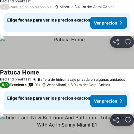
Bed and breakfast
/
Miami, a 8.4 km de: Coral Gables
Puntuación no disponible
Elige fechas para ver los precios exactos
Ver precios
Compartir
Ag
Patuca Home
Bed and breakfast
Bañera de hidromasaje privada en algunas unidades
8,9
Excelente
91
West Miami, a 8.9 km de: Coral Gables
Elige fechas para ver los precios exactos
Ver precios
Compartir
Ag