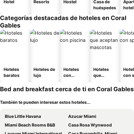
Hotel
Resorts
Hostel
Casa de
Apar
huéspedes
hotel
Categorías destacadas de hoteles en Coral
Gables
Hoteles
Hoteles de
Hoteles
Hoteles
Hote
baratos
lujo
con
que
con 
piscina
aceptan
mascotas
Bed and breakfast cerca de ti en Coral Gables
También te pueden interesar estos hoteles...
Blue Little Havana
Azucar Miami
Miami Beach Rooms B&B
Casa Rosa Wynwood
Layover Miami International Airport
Casa Bugambilia, Miami