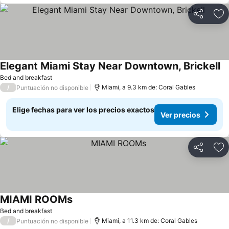
Compartir
Ag
Elegant Miami Stay Near Downtown, Brickell
Bed and breakfast
/
Miami, a 9.3 km de: Coral Gables
Puntuación no disponible
Elige fechas para ver los precios exactos
Ver precios
Compartir
Ag
MIAMI ROOMs
Bed and breakfast
/
Miami, a 11.3 km de: Coral Gables
Puntuación no disponible