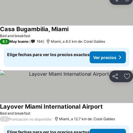
Compartir
Ag
Casa Bugambilia, Miami
Bed and breakfast
8,1
Muy bueno
164
Miami, a 8.0 km de: Coral Gables
Elige fechas para ver los precios exactos
Ver precios
Compartir
Ag
Layover Miami International Airport
Bed and breakfast
/
Miami, a 12.7 km de: Coral Gables
Puntuación no disponible
Elige fechas para ver los precios exactos