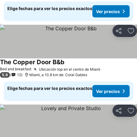
Elige fechas para ver los precios exactos
Ver precios
Compartir
Ag
The Copper Door B&b
Bed and breakfast
Ubicación top en el centro de Miami
5,6
12
Miami, a 10.8 km de: Coral Gables
Elige fechas para ver los precios exactos
Ver precios
Compartir
Ag