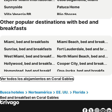
Sunnyside
Patuca Home
Villa Venezia BB
Riio Shores
Other popular destinations with bed and
breakfasts
Miami, bed and breakfasts
Miami Beach, bed and breakfasts
Sunrise, bed and breakfasts
Fort Lauderdale, bed and breakfasts
West Miami, bed and breakfasts
North Miami Beach, bed and breakfasts
Hollywood, bed and breakfasts
Cooper City, bed and breakfasts
Homestead, bed and breakfasts
Opa-locka, bed and breakfasts
North Miami, bed and breakfasts
Miramar, bed and breakfasts
Ver todos los alojamientos en Coral Gables
Hallandale Beach, bed and breakfasts
Miami Springs, bed and breakfasts
Busca hoteles
Norteamérica
EE. UU.
Florida
Bed and breakfast en Coral Gables
Facebook
Twitter
Insta
Yo