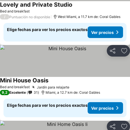
Lovely and Private Studio
Bed and breakfast
/
West Miami, a 11.7 km de: Coral Gables
Puntuación no disponible
Elige fechas para ver los precios exactos
Ver precios
Compartir
Ag
Mini House Oasis
Bed and breakfast
Jardín para relajarte
9,2
Excelente
31
Miami, a 12.7 km de: Coral Gables
Elige fechas para ver los precios exactos
Ver precios
Compartir
Ag