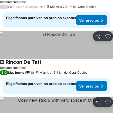
Bed and breakfast
/
Miami, a 2.9 km de: Coral Gables
Puntuación no disponible
Elige fechas para ver los precios exactos
Ver precios
Compartir
Ag
El Rincon De Tati
Bed and breakfast
8,0
Muy bueno
8
Miami, a 15.4 km de: Coral Gables
Elige fechas para ver los precios exactos
Ver precios
Compartir
Ag