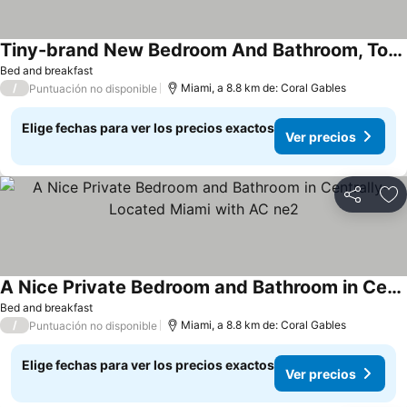
Tiny-brand New Bedroom And Bathroom, Totally Private, With Ac In Sunny Miami E1
Bed and breakfast
/
Miami, a 8.8 km de: Coral Gables
Puntuación no disponible
Elige fechas para ver los precios exactos
Ver precios
Compartir
Ag
A Nice Private Bedroom and Bathroom in Centrally-Located Miami with AC ne2
Bed and breakfast
/
Miami, a 8.8 km de: Coral Gables
Puntuación no disponible
Elige fechas para ver los precios exactos
Ver precios