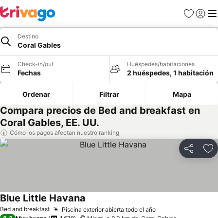
Favoritos
Iniciar 
Me
Destino
Coral Gables
Check-in/out
Huéspedes/habitaciones
Fechas
2 huéspedes, 1 habitación
Ordenar
Filtrar
Mapa
Compara precios de Bed and breakfast en
Coral Gables, EE. UU.
Cómo los pagos afectan nuestro ranking
Compartir
Ag
Blue Little Havana
Bed and breakfast
Piscina exterior abierta todo el año