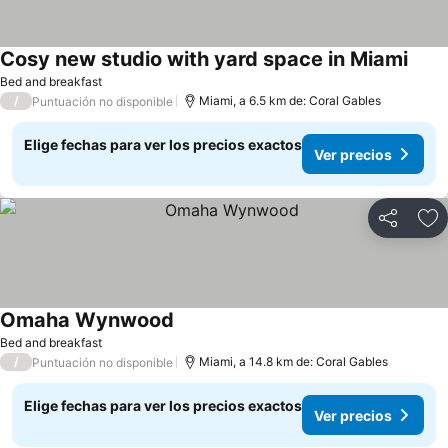
Cosy new studio with yard space in Miami
Bed and breakfast
/
Miami, a 6.5 km de: Coral Gables
Puntuación no disponible
Elige fechas para ver los precios exactos
Ver precios
Compartir
Ag
Omaha Wynwood
Bed and breakfast
/
Miami, a 14.8 km de: Coral Gables
Puntuación no disponible
Elige fechas para ver los precios exactos
Ver precios