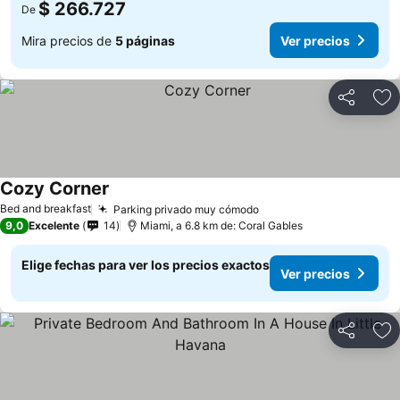
$ 266.727
De
Mira precios de
5 páginas
Ver precios
Compartir
Ag
Cozy Corner
Bed and breakfast
Parking privado muy cómodo
9,0
Excelente
14
Miami, a 6.8 km de: Coral Gables
Elige fechas para ver los precios exactos
Ver precios
Compartir
Ag