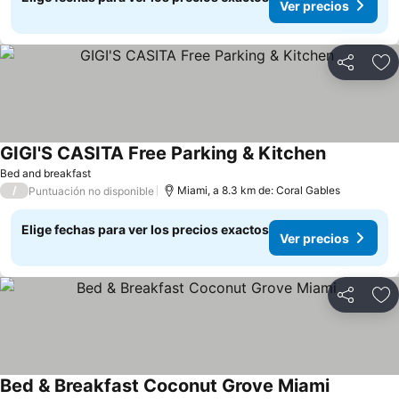
Ver precios
Compartir
Ag
GIGI'S CASITA Free Parking & Kitchen
Bed and breakfast
/
Miami, a 8.3 km de: Coral Gables
Puntuación no disponible
Elige fechas para ver los precios exactos
Ver precios
Compartir
Ag
Bed & Breakfast Coconut Grove Miami