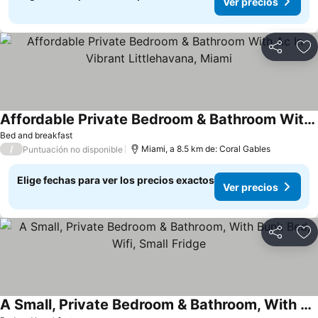
Ver precios
Compartir
Ag
Affordable Private Bedroom & Bathroom With Ac In Vibrant Littlehavana, Miami
Bed and breakfast
/
Miami, a 8.5 km de: Coral Gables
Puntuación no disponible
Elige fechas para ver los precios exactos
Ver precios
Compartir
Ag
A Small, Private Bedroom & Bathroom, With Bunk Bed, Wifi, Small Fridge