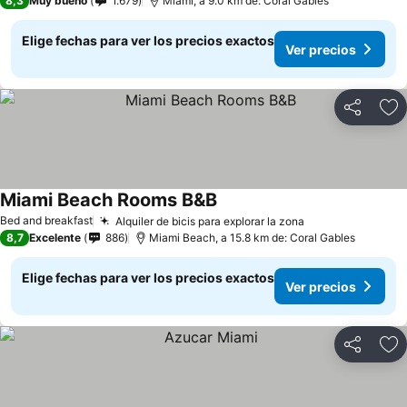
8,3
Muy bueno
1.679
Miami, a 9.0 km de: Coral Gables
Elige fechas para ver los precios exactos
Ver precios
Compartir
Ag
Miami Beach Rooms B&B
Bed and breakfast
Alquiler de bicis para explorar la zona
8,7
Excelente
886
Miami Beach, a 15.8 km de: Coral Gables
Elige fechas para ver los precios exactos
Ver precios
Compartir
Ag