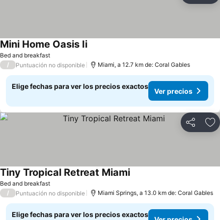
Mini Home Oasis Ii
Bed and breakfast
/
Miami, a 12.7 km de: Coral Gables
Puntuación no disponible
Elige fechas para ver los precios exactos
Ver precios
Compartir
Ag
Tiny Tropical Retreat Miami
Bed and breakfast
/
Miami Springs, a 13.0 km de: Coral Gables
Puntuación no disponible
Elige fechas para ver los precios exactos
Ver precios