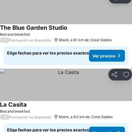
Compartir
Ag
The Blue Garden Studio
Bed and breakfast
/
Miami, a 8.1 km de: Coral Gables
Puntuación no disponible
Elige fechas para ver los precios exactos
Ver precios
Compartir
Ag
La Casita
Bed and breakfast
/
Miami, a 8.0 km de: Coral Gables
Puntuación no disponible
Elige fechas para ver los precios exactos