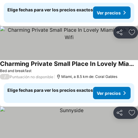
Elige fechas para ver los precios exactos
Ver precios
Compartir
Ag
Charming Private Small Place In Lovely Miami With Ac, Wifi
Bed and breakfast
/
Miami, a 8.5 km de: Coral Gables
Puntuación no disponible
Elige fechas para ver los precios exactos
Ver precios
Compartir
Ag