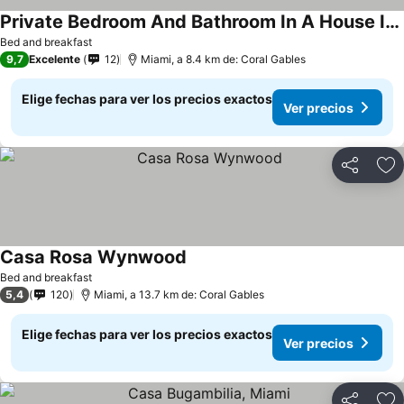
Private Bedroom And Bathroom In A House In Little Havana
Bed and breakfast
9,7
Excelente
12
Miami, a 8.4 km de: Coral Gables
Elige fechas para ver los precios exactos
Ver precios
Compartir
Ag
Casa Rosa Wynwood
Bed and breakfast
5,4
120
Miami, a 13.7 km de: Coral Gables
Elige fechas para ver los precios exactos
Ver precios