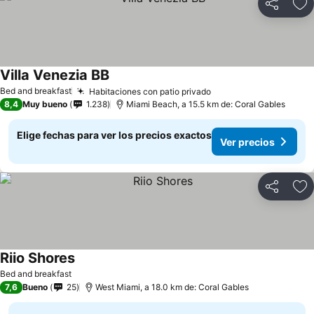
Compartir
Ag
Villa Venezia BB
Bed and breakfast
Habitaciones con patio privado
8,4
Muy bueno
1.238
Miami Beach, a 15.5 km de: Coral Gables
Elige fechas para ver los precios exactos
Ver precios
Compartir
Ag
Riio Shores
Bed and breakfast
7,6
Bueno
25
West Miami, a 18.0 km de: Coral Gables