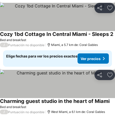
Compartir
Ag
Cozy 1bd Cottage In Central Miami - Sleeps 2
Bed and breakfast
/
Miami, a 5.7 km de: Coral Gables
Puntuación no disponible
Elige fechas para ver los precios exactos
Ver precios
Compartir
Ag
Charming guest studio in the heart of Miami
Bed and breakfast
/
West Miami, a 6.1 km de: Coral Gables
Puntuación no disponible