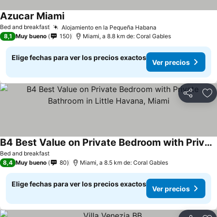
Azucar Miami
Bed and breakfast
Alojamiento en la Pequeña Habana
8,1
Muy bueno
150
Miami, a 8.8 km de: Coral Gables
Elige fechas para ver los precios exactos
Ver precios
Compartir
Ag
B4 Best Value on Private Bedroom with Private Bathroom in Little Havana, Miami
Bed and breakfast
8,4
Muy bueno
80
Miami, a 8.5 km de: Coral Gables
Elige fechas para ver los precios exactos
Ver precios