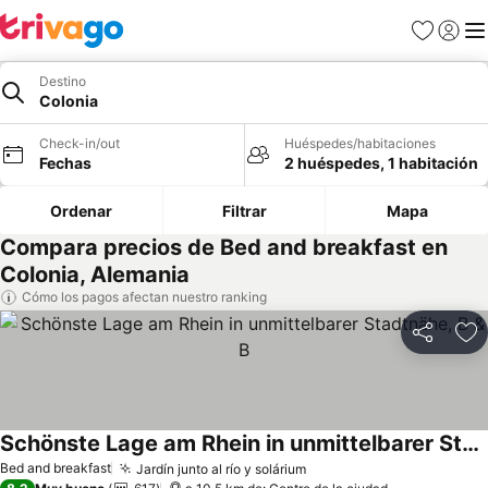
Favoritos
Iniciar 
Me
Destino
Colonia
Check-in/out
Huéspedes/habitaciones
Fechas
2 huéspedes, 1 habitación
Ordenar
Filtrar
Mapa
Compara precios de Bed and breakfast en
Colonia, Alemania
Cómo los pagos afectan nuestro ranking
Compartir
Ag
Schönste Lage am Rhein in unmittelbarer Stadtnähe, B & B
Ver precios
Bed and breakfast
Jardín junto al río y solárium
Ver precios