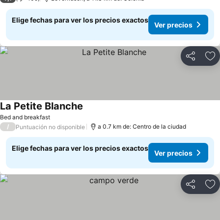
Elige fechas para ver los precios exactos
Ver precios
Compartir
Ag
La Petite Blanche
Ver precios
Bed and breakfast
/
a 0.7 km de: Centro de la ciudad
Puntuación no disponible
Elige fechas para ver los precios exactos
Ver precios
Compartir
Ag