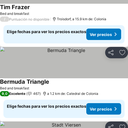
Tim Frazer
Ver precios
Bed and breakfast
/
Troisdorf, a 15.9 km de: Colonia
Puntuación no disponible
Elige fechas para ver los precios exactos
Ver precios
Compartir
Ag
Bermuda Triangle
Ver precios
Bed and breakfast
9,0
Excelente
467
a 1.2 km de: Catedral de Colonia
Elige fechas para ver los precios exactos
Ver precios