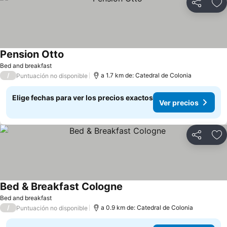
Compartir
Ag
Pension Otto
Ver precios
Bed and breakfast
/
a 1.7 km de: Catedral de Colonia
Puntuación no disponible
Elige fechas para ver los precios exactos
Ver precios
Compartir
Ag
Bed & Breakfast Cologne
Ver precios
Bed and breakfast
/
a 0.9 km de: Catedral de Colonia
Puntuación no disponible