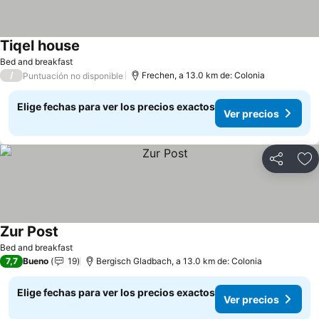
Tiqel house
Ver precios
Bed and breakfast
/
Frechen, a 13.0 km de: Colonia
Puntuación no disponible
Elige fechas para ver los precios exactos
Ver precios
Compartir
Ag
Zur Post
Ver precios
Bed and breakfast
7,7
Bueno
19
Bergisch Gladbach, a 13.0 km de: Colonia
Elige fechas para ver los precios exactos
Ver precios