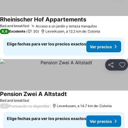
Rheinischer Hof Appartements
Ver precios
Bed and breakfast
Acceso a un jardín y terraza tranquilos
Ver precios
8,6
Excelente
30
Leverkusen, a 12.2 km de: Colonia
Elige fechas para ver los precios exactos
Ver precios
Compartir
Ag
Pension Zwei A Altstadt
Ver precios
Bed and breakfast
/
Leverkusen, a 14.7 km de: Colonia
Puntuación no disponible
Elige fechas para ver los precios exactos
Ver precios