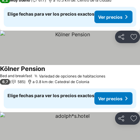
8,2
Muy bueno
617
a 10.5 km de: Centro de la ciudad
Elige fechas para ver los precios exactos
Ver precios
Compartir
Ag
Kölner Pension
Ver precios
Bed and breakfast
Variedad de opciones de habitaciones
Ver precios
6,7
585
a 0.8 km de: Catedral de Colonia
Elige fechas para ver los precios exactos
Ver precios
Compartir
Ag