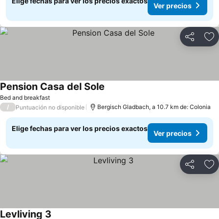
Elige fechas para ver los precios exactos
Ver precios
Compartir
Ag
Pension Casa del Sole
Ver precios
Bed and breakfast
/
Bergisch Gladbach, a 10.7 km de: Colonia
Puntuación no disponible
Elige fechas para ver los precios exactos
Ver precios
Compartir
Ag
Levliving 3