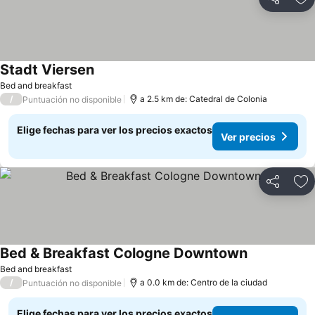
Compartir
Ag
Stadt Viersen
Ver precios
Bed and breakfast
/
a 2.5 km de: Catedral de Colonia
Puntuación no disponible
Elige fechas para ver los precios exactos
Ver precios
Compartir
Ag
Bed & Breakfast Cologne Downtown
Ver precios
Bed and breakfast
/
a 0.0 km de: Centro de la ciudad
Puntuación no disponible
Elige fechas para ver los precios exactos