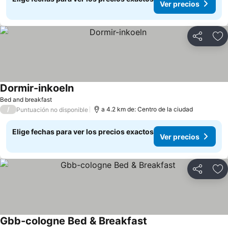
Ver precios
Compartir
Ag
Dormir-inkoeln
Ver precios
Bed and breakfast
/
a 4.2 km de: Centro de la ciudad
Puntuación no disponible
Elige fechas para ver los precios exactos
Ver precios
Compartir
Ag
Gbb-cologne Bed & Breakfast
Ver precios