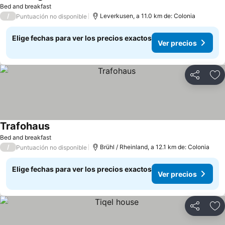
Ver precios
Bed and breakfast
/
Leverkusen, a 11.0 km de: Colonia
Puntuación no disponible
Elige fechas para ver los precios exactos
Ver precios
Compartir
Ag
Trafohaus
Ver precios
Bed and breakfast
/
Brühl / Rheinland, a 12.1 km de: Colonia
Puntuación no disponible
Elige fechas para ver los precios exactos
Ver precios
Compartir
Ag