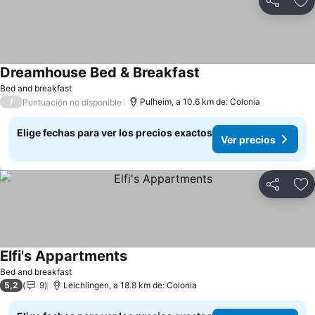
Compartir
Ag
Dreamhouse Bed & Breakfast
Ver precios
Bed and breakfast
/
Pulheim, a 10.6 km de: Colonia
Puntuación no disponible
Elige fechas para ver los precios exactos
Ver precios
Compartir
Ag
Elfi's Appartments
Ver precios
Bed and breakfast
5,2
9
Leichlingen, a 18.8 km de: Colonia