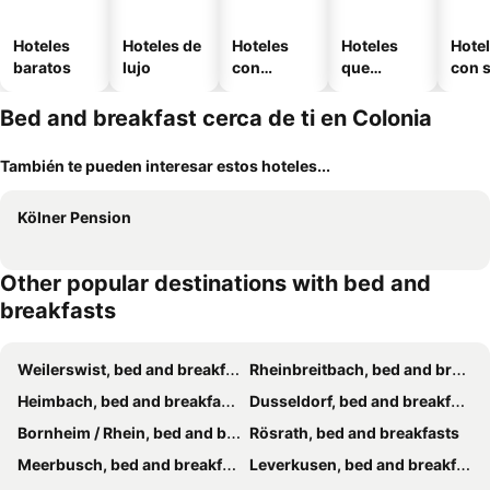
Hoteles
Hoteles de
Hoteles
Hoteles
Hote
baratos
lujo
con
que
con 
piscina
aceptan
mascotas
Bed and breakfast cerca de ti en Colonia
También te pueden interesar estos hoteles...
Kölner Pension
Other popular destinations with bed and
breakfasts
Weilerswist, bed and breakfasts
Rheinbreitbach, bed and breakfasts
Heimbach, bed and breakfasts
Dusseldorf, bed and breakfasts
Bornheim / Rhein, bed and breakfasts
Rösrath, bed and breakfasts
Meerbusch, bed and breakfasts
Leverkusen, bed and breakfasts