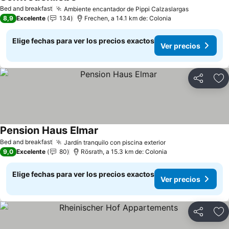
Ver precios
Bed and breakfast
Ambiente encantador de Pippi Calzaslargas
Ver precio
8,9
Excelente
134
Frechen, a 14.1 km de: Colonia
Elige fechas para ver los precios exactos
Ver precios
Compartir
Ag
Pension Haus Elmar
Ver precios
Bed and breakfast
Jardín tranquilo con piscina exterior
Ver precios
9,0
Excelente
80
Rösrath, a 15.3 km de: Colonia
Elige fechas para ver los precios exactos
Ver precios
Compartir
Ag