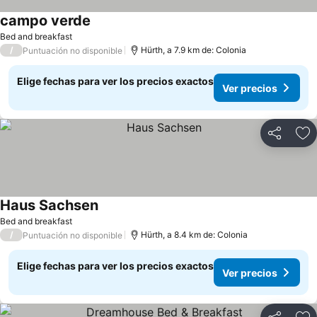
campo verde
Ver precios
Bed and breakfast
/
Hürth, a 7.9 km de: Colonia
Puntuación no disponible
Elige fechas para ver los precios exactos
Ver precios
Compartir
Ag
Haus Sachsen
Ver precios
Bed and breakfast
/
Hürth, a 8.4 km de: Colonia
Puntuación no disponible
Elige fechas para ver los precios exactos
Ver precios