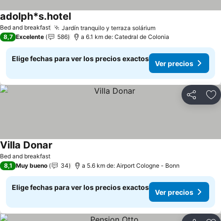
adolph*s.hotel
Ver precios
Bed and breakfast
Jardín tranquilo y terraza solárium
Ver precios
8,7
Excelente
586
a 6.1 km de: Catedral de Colonia
Elige fechas para ver los precios exactos
Ver precios
Compartir
Ag
Villa Donar
Ver precios
Bed and breakfast
8,1
Muy bueno
34
a 5.6 km de: Airport Cologne - Bonn
Elige fechas para ver los precios exactos
Ver precios