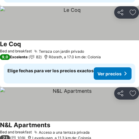
Compartir
Ag
Le Coq
Ver precios
Bed and breakfast
Terraza con jardín privado
Ver precios
9,0
Excelente
82
Rösrath, a 17.0 km de: Colonia
Elige fechas para ver los precios exactos
Ver precios
Compartir
Ag
N&L Apartments
Ver precios
Bed and breakfast
Acceso a una terraza privada
Ver precios
7,1
109
Leverkusen, a 11.3 km de: Colonia