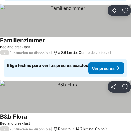
Compartir
Ag
Familienzimmer
Ver precios
Bed and breakfast
/
a 8.6 km de: Centro de la ciudad
Puntuación no disponible
Elige fechas para ver los precios exactos
Ver precios
Compartir
Ag
B&b Flora
Ver precios
Bed and breakfast
/
Rösrath, a 14.7 km de: Colonia
Puntuación no disponible