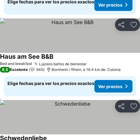
Elige fechas para ver los precios exactos
Ver precios
Compartir
Ag
Haus am See B&B
Ver precios
Bed and breakfast
Lujosos baños de bienestar
Ver precios
9,5
Excelente
945
Bornheim / Rhein, a 16.4 km de: Colonia
Elige fechas para ver los precios exactos
Ver precios
Compartir
Ag
Schwedenliebe