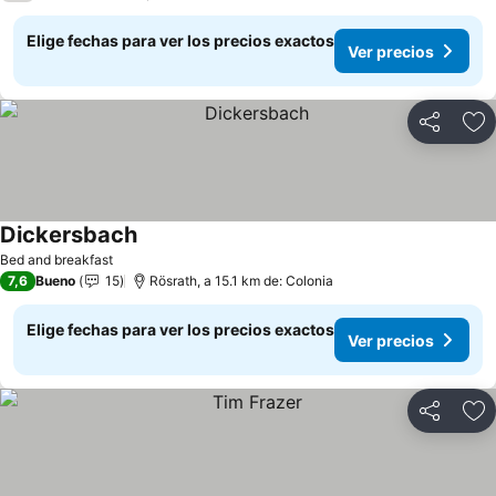
Elige fechas para ver los precios exactos
Ver precios
Compartir
Ag
Dickersbach
Ver precios
Bed and breakfast
7,6
Bueno
15
Rösrath, a 15.1 km de: Colonia
Elige fechas para ver los precios exactos
Ver precios
Compartir
Ag