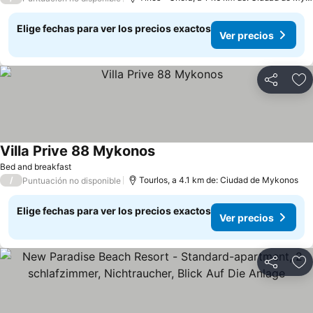
Elige fechas para ver los precios exactos
Ver precios
Compartir
Ag
Villa Prive 88 Mykonos
Bed and breakfast
/
Tourlos, a 4.1 km de: Ciudad de Mykonos
Puntuación no disponible
Elige fechas para ver los precios exactos
Ver precios
Compartir
Ag