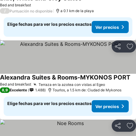
Bed and breakfast
/
a 0.1 km de la playa
Puntuación no disponible
Elige fechas para ver los precios exactos
Ver precios
Compartir
Ag
Alexandra Suites & Rooms-MYKONOS PORT
Bed and breakfast
Terraza en la azotea con vistas al Egeo
8,9
Excelente
1.488
Tourlos, a 1.5 km de: Ciudad de Mykonos
Elige fechas para ver los precios exactos
Ver precios
Compartir
Ag