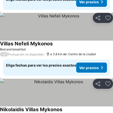
Ver precios
Compartir
Ag
Villas Nefeli Mykonos
Bed and breakfast
/
a 3.8 km de: Centro de la ciudad
Puntuación no disponible
Elige fechas para ver los precios exactos
Ver precios
Compartir
Ag
Nikolaidis Villas Mykonos