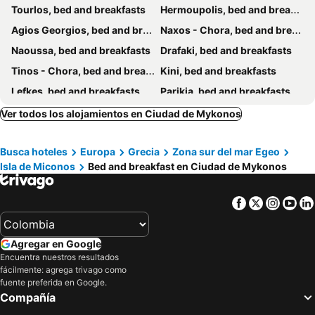
Tourlos, bed and breakfasts
Hermoupolis, bed and breakfasts
Agios Georgios, bed and breakfasts
Naxos - Chora, bed and breakfasts
Naoussa, bed and breakfasts
Drafaki, bed and breakfasts
Tinos - Chora, bed and breakfasts
Kini, bed and breakfasts
Lefkes, bed and breakfasts
Parikia, bed and breakfasts
Parasporos, bed and breakfasts
Agios Prokopios, bed and breakfasts
Ver todos los alojamientos en Ciudad de Mykonos
Agia Anna, bed and breakfasts
Plaka, bed and breakfasts
Busca hoteles
Europa
Grecia
Zona sur del mar Egeo
Livadia - Paros, bed and breakfasts
Galissas, bed and breakfasts
Isla de Miconos
Bed and breakfast en Ciudad de Mykonos
Ano Syros, bed and breakfasts
Vari, bed and breakfasts
Agios Romanos, bed and breakfasts
Facebook
Twitter
Insta
Yo
Agregar en Google
Encuentra nuestros resultados
fácilmente: agrega trivago como
fuente preferida en Google.
Compañía