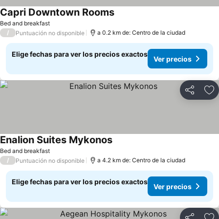
Capri Downtown Rooms
Bed and breakfast
/
a 0.2 km de: Centro de la ciudad
Puntuación no disponible
Elige fechas para ver los precios exactos
Ver precios
Compartir
Ag
Enalion Suites Mykonos
Bed and breakfast
/
a 4.2 km de: Centro de la ciudad
Puntuación no disponible
Elige fechas para ver los precios exactos
Ver precios