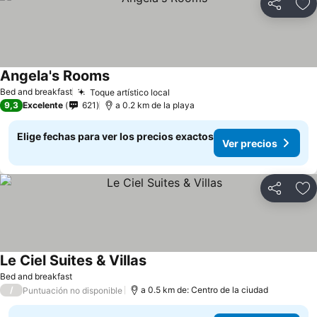
Compartir
Ag
Angela's Rooms
Bed and breakfast
Toque artístico local
9,3
Excelente
621
a 0.2 km de la playa
Elige fechas para ver los precios exactos
Ver precios
Compartir
Ag
Le Ciel Suites & Villas
Bed and breakfast
/
a 0.5 km de: Centro de la ciudad
Puntuación no disponible