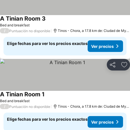
A Tinian Room 3
Bed and breakfast
/
Tinos - Chora, a 17.8 km de: Ciudad de Mykonos
Puntuación no disponible
Elige fechas para ver los precios exactos
Ver precios
Compartir
Ag
A Tinian Room 1
Bed and breakfast
/
Tinos - Chora, a 17.8 km de: Ciudad de Mykonos
Puntuación no disponible
Elige fechas para ver los precios exactos
Ver precios