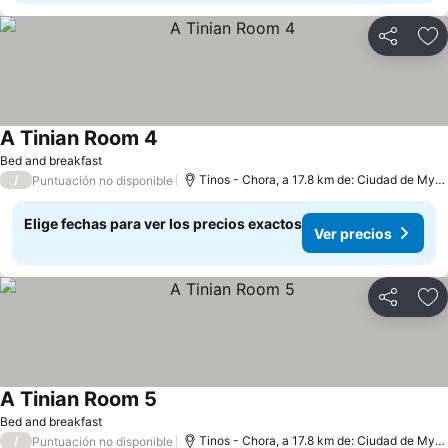
Compartir
Ag
A Tinian Room 4
Bed and breakfast
/
Tinos - Chora, a 17.8 km de: Ciudad de Mykonos
Puntuación no disponible
Elige fechas para ver los precios exactos
Ver precios
Compartir
Ag
A Tinian Room 5
Bed and breakfast
/
Tinos - Chora, a 17.8 km de: Ciudad de Mykonos
Puntuación no disponible