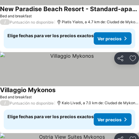
New Paradise Beach Resort - Standard-apartment, 2 schlafzimmer, Nichtraucher, Blick Auf Die Anlage
Bed and breakfast
/
Platis Yialos, a 4.7 km de: Ciudad de Mykonos
Puntuación no disponible
Elige fechas para ver los precios exactos
Ver precios
Compartir
Ag
Villaggio Mykonos
Bed and breakfast
/
Kalo Livadi, a 7.0 km de: Ciudad de Mykonos
Puntuación no disponible
Elige fechas para ver los precios exactos
Ver precios