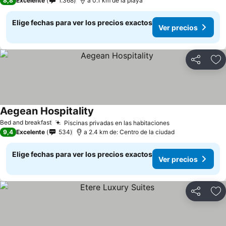
8,8
Excelente
1.368
a 0.1 km de la playa
Elige fechas para ver los precios exactos
Ver precios
Compartir
Ag
Aegean Hospitality
Bed and breakfast
Piscinas privadas en las habitaciones
9,4
Excelente
534
a 2.4 km de: Centro de la ciudad
Elige fechas para ver los precios exactos
Ver precios
Compartir
Ag