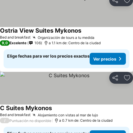
Compartir
Ag
Ostria View Suites Mykonos
Bed and breakfast
Organización de tours a tu medida
9,0
Excelente
106
a 1.1 km de: Centro de la ciudad
Elige fechas para ver los precios exactos
Ver precios
Compartir
Ag
C Suites Mykonos
Bed and breakfast
Alojamiento con vistas al mar de lujo
/
a 0.7 km de: Centro de la ciudad
Puntuación no disponible