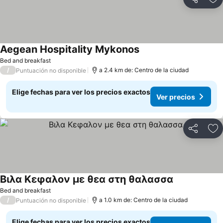
Compartir
Ag
Aegean Hospitality Mykonos
Bed and breakfast
/
a 2.4 km de: Centro de la ciudad
Puntuación no disponible
Elige fechas para ver los precios exactos
Ver precios
Compartir
Ag
Βιλα Κεφαλον με θεα στη θαλασσα
Bed and breakfast
/
a 1.0 km de: Centro de la ciudad
Puntuación no disponible
Elige fechas para ver los precios exactos