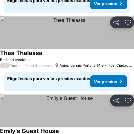
Elige fechas para ver los precios exactos
Ver precios
Compartir
Ag
Thea Thalassa
Bed and breakfast
/
Agios Ioannis Porto, a 14.9 km de: Ciudad de Mykonos
Puntuación no disponible
Elige fechas para ver los precios exactos
Ver precios
Compartir
Ag
Emily's Guest House