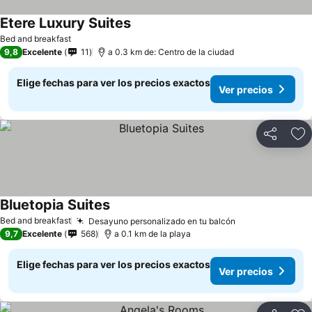
Etere Luxury Suites
Bed and breakfast
9,8
Excelente
11
a 0.3 km de: Centro de la ciudad
Elige fechas para ver los precios exactos
Ver precios
Compartir
Ag
Bluetopia Suites
Bed and breakfast
Desayuno personalizado en tu balcón
9,7
Excelente
568
a 0.1 km de la playa
Elige fechas para ver los precios exactos
Ver precios