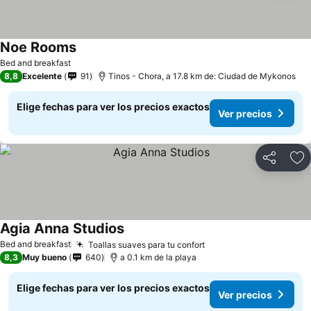
Noe Rooms
Bed and breakfast
8,8
Excelente
91
Tinos - Chora, a 17.8 km de: Ciudad de Mykonos
Elige fechas para ver los precios exactos
Ver precios
Compartir
Ag
Agia Anna Studios
Bed and breakfast
Toallas suaves para tu confort
8,3
Muy bueno
640
a 0.1 km de la playa
Elige fechas para ver los precios exactos
Ver precios