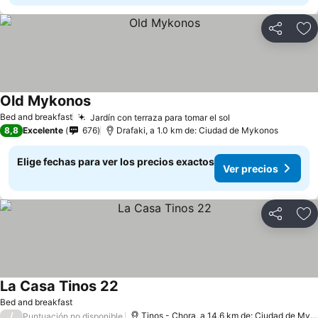
Compartir
Ag
Old Mykonos
Bed and breakfast
Jardín con terraza para tomar el sol
8,8
Excelente
676
Drafaki, a 1.0 km de: Ciudad de Mykonos
Elige fechas para ver los precios exactos
Ver precios
Compartir
Ag
La Casa Tinos 22
Bed and breakfast
/
Tinos - Chora, a 14.6 km de: Ciudad de Mykonos
Puntuación no disponible