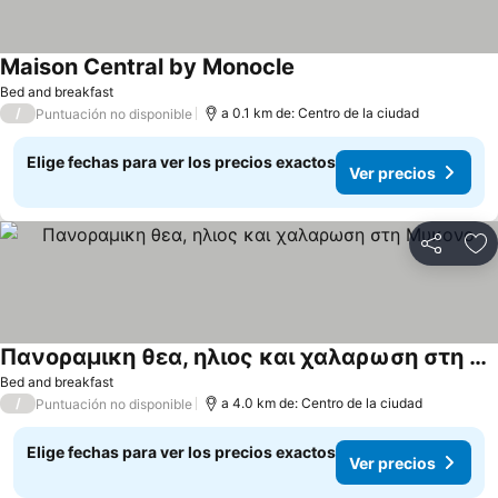
Maison Central by Monocle
Bed and breakfast
/
a 0.1 km de: Centro de la ciudad
Puntuación no disponible
Elige fechas para ver los precios exactos
Ver precios
Compartir
Ag
Πανοραμικη θεα, ηλιος και χαλαρωση στη Μυκονο
Bed and breakfast
/
a 4.0 km de: Centro de la ciudad
Puntuación no disponible
Elige fechas para ver los precios exactos
Ver precios