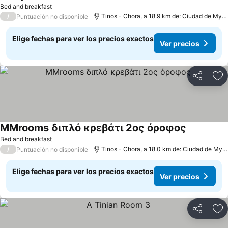
Bed and breakfast
/
Tinos - Chora, a 18.9 km de: Ciudad de Mykonos
Puntuación no disponible
Elige fechas para ver los precios exactos
Ver precios
Compartir
Ag
MMrooms διπλό κρεβάτι 2ος όροφος
Bed and breakfast
/
Tinos - Chora, a 18.0 km de: Ciudad de Mykonos
Puntuación no disponible
Elige fechas para ver los precios exactos
Ver precios
Compartir
Ag