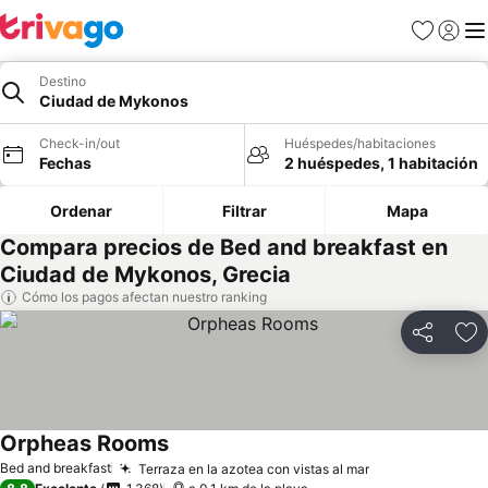
Favoritos
Iniciar 
Me
Destino
Ciudad de Mykonos
Check-in/out
Huéspedes/habitaciones
Fechas
2 huéspedes, 1 habitación
Ordenar
Filtrar
Mapa
Compara precios de Bed and breakfast en
Ciudad de Mykonos, Grecia
Cómo los pagos afectan nuestro ranking
Compartir
Ag
Orpheas Rooms
Bed and breakfast
Terraza en la azotea con vistas al mar