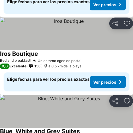
Elige fechas para ver los precios exactos
Ver precios
Compartir
Ag
Iros Boutique
Bed and breakfast
Un entorno egeo de postal
9,0
Excelente
156
a 0.5 km de la playa
Elige fechas para ver los precios exactos
Ver precios
Compartir
Ag
Blue, White and Grey Suites