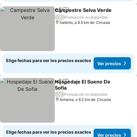
Campestre Selva Verde
Compartir
Agregar a favoritos
Ve
/
Puntuación no disponible
Salento, a 8.5 km de: Circasia
Elige fechas para ver los precios exactos
Ver precios
Hospedaje El Sueno De
Compartir
Agregar a favoritos
Sofia
Ver precios
/
Puntuación no disponible
Armenia, a 8.2 km de: Circasia
Elige fechas para ver los precios exactos
Ver precios