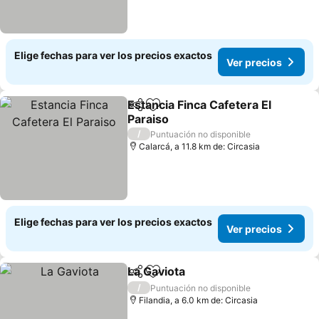
Elige fechas para ver los precios exactos
Ver precios
Estancia Finca Cafetera El
Compartir
Agregar a favoritos
Paraiso
Ver precios
/
Puntuación no disponible
Calarcá, a 11.8 km de: Circasia
Elige fechas para ver los precios exactos
Ver precios
La Gaviota
Compartir
Agregar a favoritos
Ver precios
/
Puntuación no disponible
Filandia, a 6.0 km de: Circasia