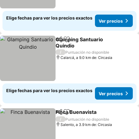
Elige fechas para ver los precios exactos
Ver precios
Glamping Santuario
Compartir
Agregar a favoritos
Quindio
Ver precios
/
Puntuación no disponible
Calarcá, a 9.0 km de: Circasia
Elige fechas para ver los precios exactos
Ver precios
Finca Buenavista
Compartir
Agregar a favoritos
Ver preci
/
Puntuación no disponible
Salento, a 3.9 km de: Circasia