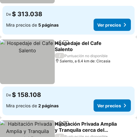
$ 313.038
De
Mira precios de
5 páginas
Ver precios
Hospedaje del Cafe
Compartir
Agregar a favoritos
Salento
Ver precios
/
Puntuación no disponible
Salento, a 6.4 km de: Circasia
$ 158.108
De
Mira precios de
2 páginas
Ver precios
Habitación Privada Amplia
Compartir
Agregar a favoritos
y Tranquila cerca del
Parque Principal 1
Ver precios
/
Puntuación no disponible