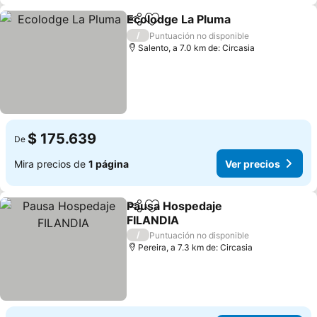
Ecolodge La Pluma
Compartir
Agregar a favoritos
Ver pre
/
Puntuación no disponible
Salento, a 7.0 km de: Circasia
$ 175.639
De
Mira precios de
1 página
Ver precios
Pausa Hospedaje
Compartir
Agregar a favoritos
FILANDIA
Ver precios
/
Puntuación no disponible
Pereira, a 7.3 km de: Circasia