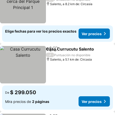
Salento, a 8.2 km de: Circasia
Elige fechas para ver los precios exactos
Ver precios
Casa Currucutu Salento
Compartir
Agregar a favoritos
Ve
/
Puntuación no disponible
Salento, a 5.1 km de: Circasia
$ 299.050
De
Mira precios de
2 páginas
Ver precios