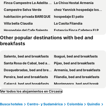
Finca Campestre La Adelita B&B
La Chiva Hostal Armenia
Campestre Selva Verde
chez Yannick hospedaje los amigos
habitación privada BAREQUE
hospedaje El patio
Villa bella Claudia
La Casita Filandia
Hospedaje del Cafe Salento
Estancia Finca Cafetera El Paraiso
Other popular destinations with bed and
Hostel Campestre Las Guaduas
Mirador Verde By Nala
breakfasts
Luxury la Molienda
Casa Currucutu Salento
Alto Del Coronel
finca la sultana
Salento, bed and breakfasts
Ibagué, bed and breakfasts
Alojamiento campestre Betania en el corazón del Quindio Espectacular!
Finca Nuestro Sueño
Santa Rosa de Cabal, bed and breakfasts
Pijao, bed and breakfasts
Villa Linderhof
Santa Maria Bed And Breakfast
Dosquebradas, bed and breakfasts
Armenia, bed and breakfasts
Finca Hotel Villa Carolina
Pereira, bed and breakfasts
Filandia, bed and breakfasts
Calarcá, bed and breakfasts
Montenegro, bed and breakfasts
Ver todos los alojamientos en Circasia
Busca hoteles
Centro- y Sudamérica
Colombia
Quindío