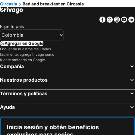
Circasia
Bed and breakfast en Circasia
Facebook
Twitter
Insta
Yo
Elige tu país
Agregar en Google
Encuentra nuestros resultados
fácilmente: agrega trivago como
fuente preferida en Google.
Compañía
Nuestros productos
Términos y políticas
Ayuda
Inicia sesión y obtén beneficios
exclusivos para socios