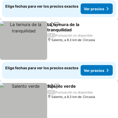
Elige fechas para ver los precios exactos
Ver precios
La ternura de la
Compartir
Agregar a favoritos
tranquilidad
Ver precios
/
Puntuación no disponible
Salento, a 8.3 km de: Circasia
Elige fechas para ver los precios exactos
Ver precios
Salento verde
Compartir
Agregar a favoritos
Ver precios
/
Puntuación no disponible
Salento, a 8.3 km de: Circasia