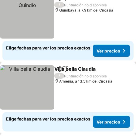
Compartir
Agregar a favoritos
Ver 
/
Puntuación no disponible
Quimbaya, a 7.9 km de: Circasia
Elige fechas para ver los precios exactos
Ver precios
Villa bella Claudia
Compartir
Agregar a favoritos
Ver prec
/
Puntuación no disponible
Armenia, a 13.5 km de: Circasia
Elige fechas para ver los precios exactos
Ver precios