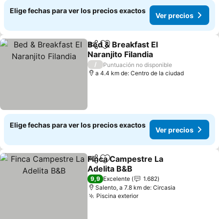
Elige fechas para ver los precios exactos
Ver precios
Bed & Breakfast El
Compartir
Agregar a favoritos
Naranjito Filandia
Ver precios
/
Puntuación no disponible
a 4.4 km de: Centro de la ciudad
Elige fechas para ver los precios exactos
Ver precios
Finca Campestre La
Compartir
Agregar a favoritos
Adelita B&B
Ver precios
9,9
Excelente
1.682
Salento, a 7.8 km de: Circasia
Piscina exterior
Ver precios