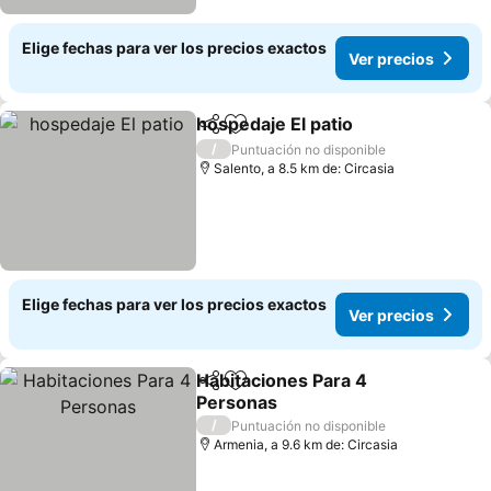
Elige fechas para ver los precios exactos
Ver precios
hospedaje El patio
Compartir
Agregar a favoritos
Ver prec
/
Puntuación no disponible
Salento, a 8.5 km de: Circasia
Elige fechas para ver los precios exactos
Ver precios
Habitaciones Para 4
Compartir
Agregar a favoritos
Personas
Ver precios
/
Puntuación no disponible
Armenia, a 9.6 km de: Circasia