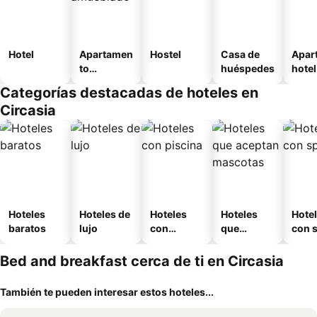
Hotel
Apartamen
Hostel
Casa de
Apar
to
huéspedes
hotel
amueblad
Categorías destacadas de hoteles en
o
Circasia
Hoteles
Hoteles de
Hoteles
Hoteles
Hote
baratos
lujo
con
que
con 
piscina
aceptan
mascotas
Bed and breakfast cerca de ti en Circasia
También te pueden interesar estos hoteles...