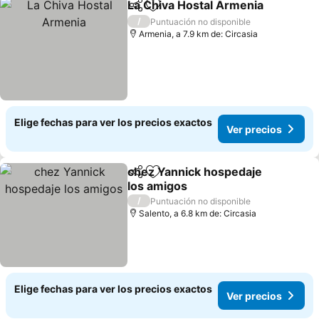
La Chiva Hostal Armenia
Compartir
Agregar a favoritos
V
/
Puntuación no disponible
Armenia, a 7.9 km de: Circasia
Elige fechas para ver los precios exactos
Ver precios
chez Yannick hospedaje
Compartir
Agregar a favoritos
los amigos
Ver precios
/
Puntuación no disponible
Salento, a 6.8 km de: Circasia
Elige fechas para ver los precios exactos
Ver precios