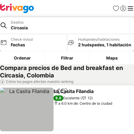
Favoritos
Iniciar 
Me
Destino
Circasia
Check-in/out
Huéspedes/habitaciones
Fechas
2 huéspedes, 1 habitación
Ordenar
Filtrar
Mapa
Compara precios de Bed and breakfast en
Circasia, Colombia
Cómo los pagos afectan nuestro ranking
La Casita Filandia
Compartir
Agregar a favoritos
Ver preci
9,8
Excelente
12
a 6.0 km de: Centro de la ciudad