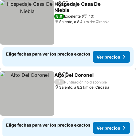
Hospedaje Casa De
Compartir
Agregar a favoritos
Niebla
Ver precios
8,9
Excelente
10
Salento, a 8.4 km de: Circasia
Elige fechas para ver los precios exactos
Ver precios
Alto Del Coronel
Compartir
Agregar a favoritos
Ver preci
/
Puntuación no disponible
Salento, a 8.2 km de: Circasia
Elige fechas para ver los precios exactos
Ver precios