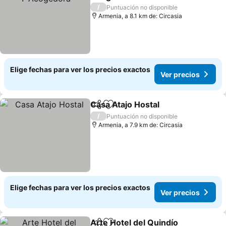
Ver precios
/
Puntuación no disponible
Armenia, a 8.1 km de: Circasia
Elige fechas para ver los precios exactos
Ver precios
Casa Atajo Hostal
Compartir
Agregar a favoritos
Ver prec
/
Puntuación no disponible
Armenia, a 7.9 km de: Circasia
Elige fechas para ver los precios exactos
Ver precios
Arte Hotel del Quindío