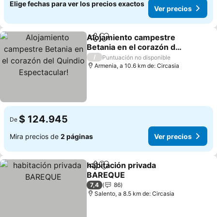
Elige fechas para ver los precios exactos
Ver precios
Alojamiento campestre
Compartir
Agregar a favoritos
Betania en el corazón del
Quindio Espectacular!
Ver precios
/
Puntuación no disponible
Armenia, a 10.6 km de: Circasia
$ 124.945
De
Mira precios de
2 páginas
Ver precios
habitación privada
Compartir
Agregar a favoritos
BAREQUE
Ver precios
7,4
86
Salento, a 8.5 km de: Circasia