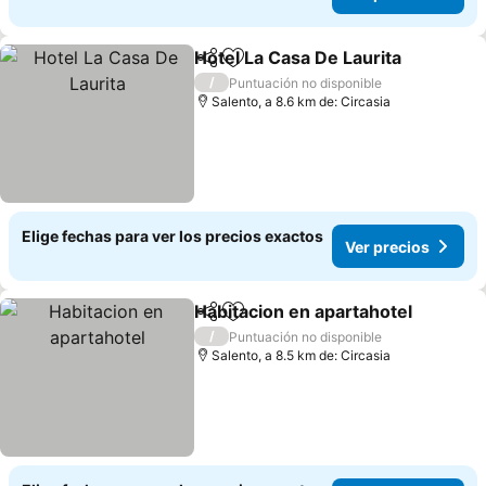
Hotel La Casa De Laurita
Compartir
Agregar a favoritos
V
/
Puntuación no disponible
Salento, a 8.6 km de: Circasia
Elige fechas para ver los precios exactos
Ver precios
Habitacion en apartahotel
Compartir
Agregar a favoritos
/
Puntuación no disponible
Salento, a 8.5 km de: Circasia