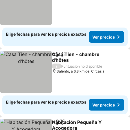
Elige fechas para ver los precios exactos
Ver precios
Casa Tien - chambre
Compartir
Agregar a favoritos
d'hôtes
Ver precios
/
Puntuación no disponible
Salento, a 6.8 km de: Circasia
Elige fechas para ver los precios exactos
Ver precios
Habitación Pequeña Y
Compartir
Agregar a favoritos
Acogedora